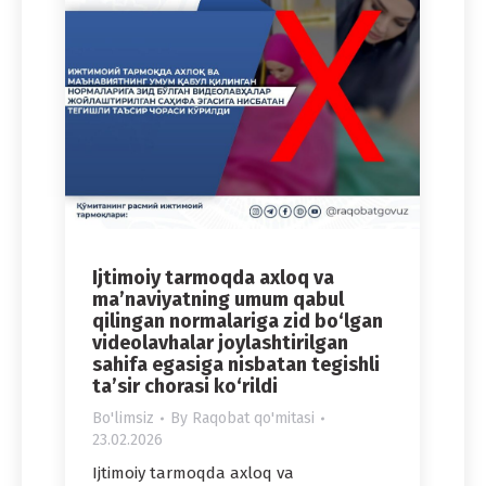
Ijtimoiy tarmoqda axloq va
ma’naviyatning umum qabul
qilingan normalariga zid bo‘lgan
videolavhalar joylashtirilgan
sahifa egasiga nisbatan tegishli
ta’sir chorasi ko‘rildi
Bo'limsiz
By
Raqobat qo'mitasi
23.02.2026
Ijtimoiy tarmoqda axloq va