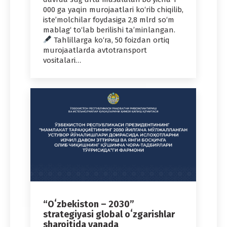
000 ga yaqin murojaatlari ko‘rib chiqilib,
iste’molchilar foydasiga 2,8 mlrd so‘m
mablag‘ to‘lab berilishi ta’minlangan.
Tahlillarga ko‘ra, 50 foizdan ortiq
murojaatlarda avtotransport
vositalari…
“Oʻzbekiston – 2030”
strategiyasi global oʻzgarishlar
sharoitida yanada