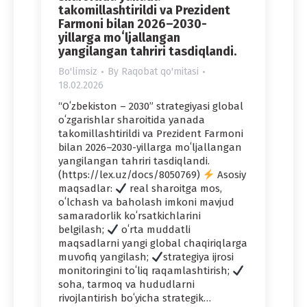
takomillashtirildi va Prezident
Farmoni bilan 2026–2030-
yillarga moʻljallangan
yangilangan tahriri tasdiqlandi.
Bo'limsiz
By
Raqobat qo'mitasi
18.02.2026
“Oʻzbekiston – 2030” strategiyasi global
oʻzgarishlar sharoitida yanada
takomillashtirildi va Prezident Farmoni
bilan 2026–2030-yillarga moʻljallangan
yangilangan tahriri tasdiqlandi.
(https://lex.uz/docs/8050769)
Asosiy
maqsadlar:
real sharoitga mos,
oʻlchash va baholash imkoni mavjud
samaradorlik koʻrsatkichlarini
belgilash;
oʻrta muddatli
maqsadlarni yangi global chaqiriqlarga
muvofiq yangilash;
strategiya ijrosi
monitoringini toʻliq raqamlashtirish;
soha, tarmoq va hududlarni
rivojlantirish boʻyicha strategik…