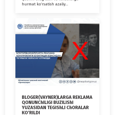
hurmat ko‘rsatish azaliy…
BLOGER(VAYNER)LARGA REKLAMA
QONUNChILIGI BUZILIShI
YUZASIDAN TEGIShLI ChORALAR
KO‘RILDI