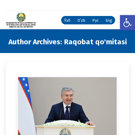
Open
Ўзб
Oʻzb
Рус
Eng
Author Archives:
Raqobat qo'mitasi
You are here: