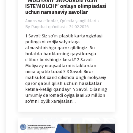
“MOLIYAVIY SAVODXON YoSH
ISTE’MOLCHI” onlayn olimpiadasi
uchun namunaviy savollar
Anons va e'lonlar
,
Qoʻmita yangiliklari
By
Raqobat qo'mitasi
24.02.2026
1 Savol: Siz so‘m plastik kartangizdagi
pulingizni xorijiy valyutaga
almashtirishga qaror qildingiz. Bu
holatda banklarning qaysi kursga
e’tibor berishingiz kerak? 2 Savol:
Moliyaviy maqsadlarni istaklardan
nima ajratib turadi? 3 Savol: Biror
mahsulot xarid qilishda ongli moliyaviy
qaror qabul qilish uchun harakatlar
ketma-ketligi qanday? 4 Savol: Oilaning
umumiy daromadi oyiga jami 20 million
so‘mni, oylik xarajatlari…