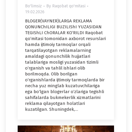
Bo'limsiz
By
Raqobat qo'mitasi
19.02.2026
BLOGER(VAYNER)LARGA REKLAMA
QONUNChILIGI BUZILIShI YUZASIDAN
TEGIShLI ChORALAR KO‘RILDI Raqobat
qo‘mitasi tomonidan axborot resurslari
hamda ijtimoiy tarmoqlar orqali
tarqatilayotgan reklamalarning
amaldagi qonunchilik hujjatlari
talablariga mosligi yuzasidan tizimli
o‘rganish va tahlil ishlari olib
borilmoqda. Olib borilgan
o‘rganishlarda ijtimoiy tarmoqlarda bir
necha yuz minglab kuzatuvchilariga
ega bo‘lgan blogerlar o‘zlariga tegishli
sahifalarda bukmekerlik xizmatlarini
reklama qilayotgan holatlari
kuzatilgan. Shuningdek,…