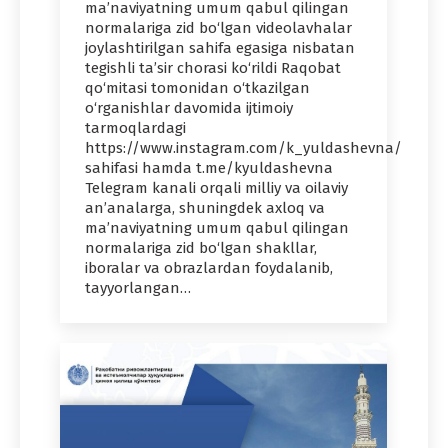
ma’naviyatning umum qabul qilingan
normalariga zid bo‘lgan videolavhalar
joylashtirilgan sahifa egasiga nisbatan
tegishli ta’sir chorasi ko‘rildi Raqobat
qo‘mitasi tomonidan o‘tkazilgan
o‘rganishlar davomida ijtimoiy
tarmoqlardagi
https://www.instagram.com/k_yuldashevna/
sahifasi hamda t.me/kyuldashevna
Telegram kanali orqali milliy va oilaviy
an’analarga, shuningdek axloq va
ma’naviyatning umum qabul qilingan
normalariga zid bo‘lgan shakllar,
iboralar va obrazlardan foydalanib,
tayyorlangan…