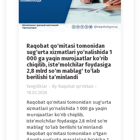
Raqobat qo‘mitasi tomonidan
sug‘urta xizmatlari yo‘nalishida 1
000 ga yaqin murojaatlar ko‘rib
chiqilib, iste’molchilar foydasiga
2,8 mlrd so‘m mablag‘ to‘lab
berilishi ta’minlandi
Yangiliklar
By
Raqobat qo'mitasi
18.02.2026
Raqobat qo‘mitasi tomonidan sug‘urta
xizmatlari yo‘nalishida 1 000 ga yaqin
murojaatlar ko‘rib chiqilib,
iste’molchilar foydasiga 2,8 mlrd so‘m
mablag‘ to‘lab berilishi ta’minlandi
Raqobat qo‘mitasi tomonidan o‘tgan
davrda sug‘urta masalalari bo‘yicha 1