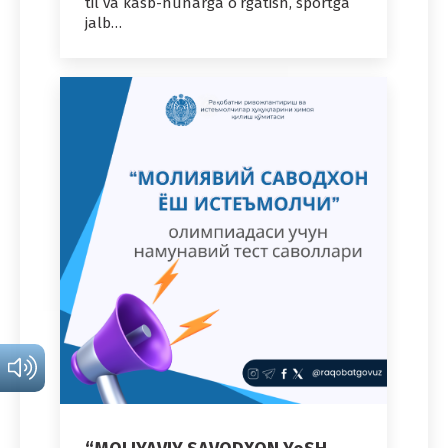
til va kasb-hunarga oʻrgatish, sportga
jalb…