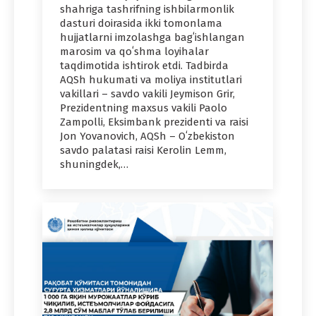
shahriga tashrifning ishbilarmonlik
dasturi doirasida ikki tomonlama
hujjatlarni imzolashga bagʻishlangan
marosim va qoʻshma loyihalar
taqdimotida ishtirok etdi. Tadbirda
AQSh hukumati va moliya institutlari
vakillari – savdo vakili Jeymison Grir,
Prezidentning maxsus vakili Paolo
Zampolli, Eksimbank prezidenti va raisi
Jon Yovanovich, AQSh – Oʻzbekiston
savdo palatasi raisi Kerolin Lemm,
shuningdek,…