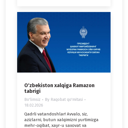
O‘zbekiston xalqiga Ramazon
tabrigi
Bo'limsiz
By
Raqobat qo'mitasi
18.02.2026
Qadrli vatandoshlar! Avvalo, siz,
azizlarni, butun xalqimizni yurtimizga
mehr-oqibat, xayr-u saxovat va