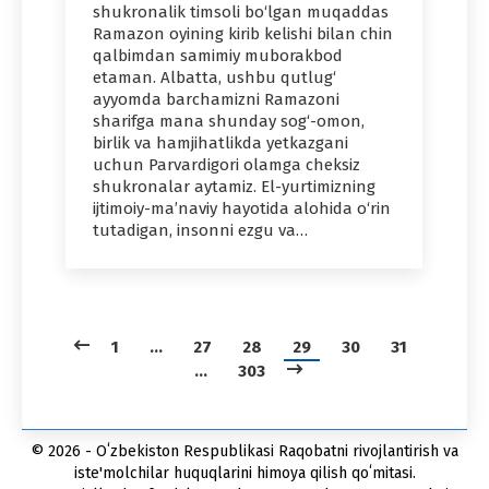
shukronalik timsoli bo‘lgan muqaddas
Ramazon oyining kirib kelishi bilan chin
qalbimdan samimiy muborakbod
etaman. Albatta, ushbu qutlug‘
ayyomda barchamizni Ramazoni
sharifga mana shunday sog‘-omon,
birlik va hamjihatlikda yetkazgani
uchun Parvardigori olamga cheksiz
shukronalar aytamiz. El-yurtimizning
ijtimoiy-ma’naviy hayotida alohida o‘rin
tutadigan, insonni ezgu va…
1
…
27
28
29
30
31
…
303
© 2026 - Oʻzbekiston Respublikasi Raqobatni rivojlantirish va
iste'molchilar huquqlarini himoya qilish qoʻmitasi.