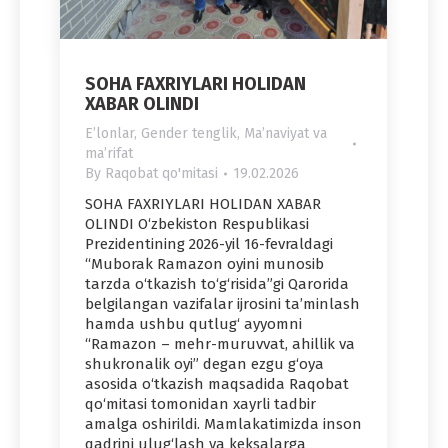
SOHA FAXRIYLARI HOLIDAN
XABAR OLINDI
Eʼlonlar
,
Gender tenglik
,
Maʼnaviyat va
maʼrifat
By
Raqobat qo'mitasi
19.02.2026
SOHA FAXRIYLARI HOLIDAN XABAR
OLINDI O‘zbekiston Respublikasi
Prezidentining 2026-yil 16-fevraldagi
“Muborak Ramazon oyini munosib
tarzda o‘tkazish to‘g‘risida”gi Qarorida
belgilangan vazifalar ijrosini ta’minlash
hamda ushbu qutlug‘ ayyomni
“Ramazon – mehr-muruvvat, ahillik va
shukronalik oyi” degan ezgu g‘oya
asosida o‘tkazish maqsadida Raqobat
qo‘mitasi tomonidan xayrli tadbir
amalga oshirildi. Mamlakatimizda inson
qadrini ulug‘lash va keksalarga