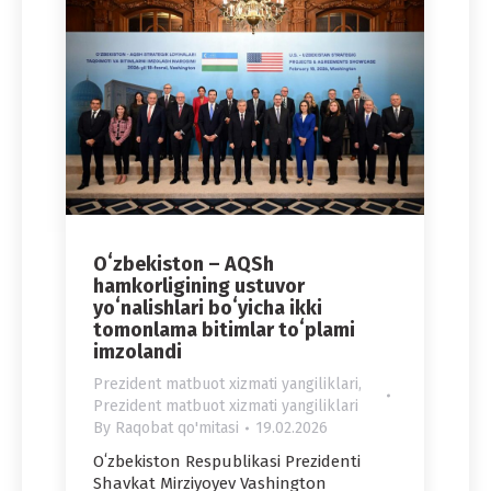
Oʻzbekiston – AQSh
hamkorligining ustuvor
yoʻnalishlari boʻyicha ikki
tomonlama bitimlar toʻplami
imzolandi
Prezident matbuot xizmati yangiliklari
,
Prezident matbuot xizmati yangiliklari
By
Raqobat qo'mitasi
19.02.2026
Oʻzbekiston Respublikasi Prezidenti
Shavkat Mirziyoyev Vashington