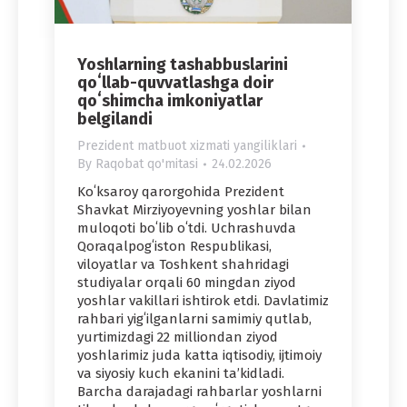
Yoshlarning tashabbuslarini
qoʻllab-quvvatlashga doir
qoʻshimcha imkoniyatlar
belgilandi
Prezident matbuot xizmati yangiliklari
By
Raqobat qo'mitasi
24.02.2026
Koʻksaroy qarorgohida Prezident
Shavkat Mirziyoyevning yoshlar bilan
muloqoti boʻlib oʻtdi. Uchrashuvda
Qoraqalpogʻiston Respublikasi,
viloyatlar va Toshkent shahridagi
studiyalar orqali 60 mingdan ziyod
yoshlar vakillari ishtirok etdi. Davlatimiz
rahbari yigʻilganlarni samimiy qutlab,
yurtimizdagi 22 milliondan ziyod
yoshlarimiz juda katta iqtisodiy, ijtimoiy
va siyosiy kuch ekanini taʼkidladi.
Barcha darajadagi rahbarlar yoshlarni