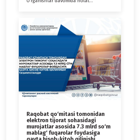
O‘rganishlar davomida holat…
Raqobat qo‘mitasi tomonidan
elektron tijorat sohasidagi
murojatlar asosida 7.3 mlrd so‘m
mablag‘ fuqarolar foydasiga
qayta hisob-kitob qilinishi