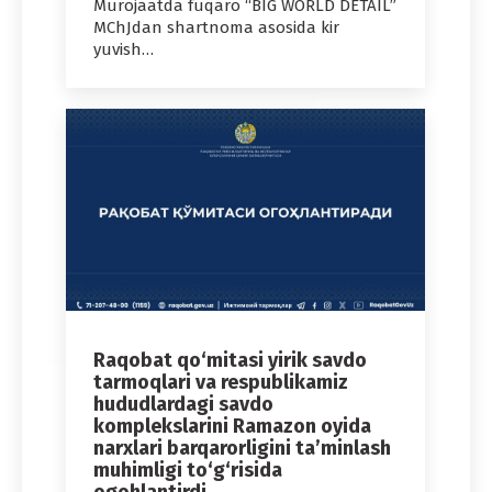
Murojaatda fuqaro “BIG WORLD DETAIL”
MChJdan shartnoma asosida kir
yuvish…
Raqobat qo‘mitasi yirik savdo
tarmoqlari va respublikamiz
hududlardagi savdo
komplekslarini Ramazon oyida
narxlari barqarorligini ta’minlash
muhimligi to‘g‘risida