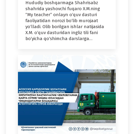
Hududiy boshqarmaga Shahrisabz
shahrida yashovchi fuqaro X.M.ning
“My teacher” onlayn o‘quv dasturi
faoliyatidan norozi bo‘lib murojaat
yo‘lladi. Olib borilgan ishlar natijasida
X.M. o‘quv dasturidan ingliz tili fani
bo‘yicha qo‘shimcha darslarga…