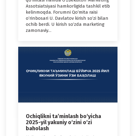
Assotsiatsiyasi hamkorligida tashkil etib
kelinmoqda. Forumni Qo‘mita raisi
o‘rinbosari U. Davlatov kirish so‘zi bilan
ochib berdi. U kirish so‘zda marketing
zamonaviy…
Ochiqlikni ta’minlash bo‘yicha
2025-yil yakuniy o‘zini o‘zi
baholash