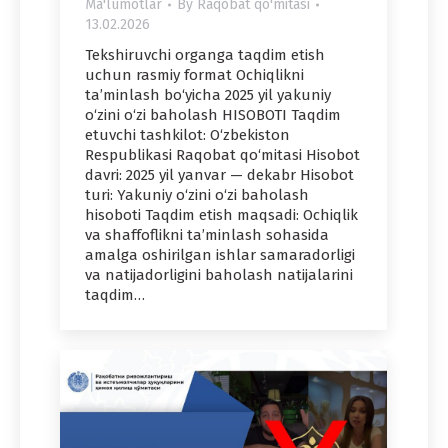
Ma'lumotlar
By
Raqobat qo'mitasi
13.02.2026
Tekshiruvchi organga taqdim etish
uchun rasmiy format Ochiqlikni
ta’minlash bo‘yicha 2025 yil yakuniy
o‘zini o‘zi baholash HISOBOTI Taqdim
etuvchi tashkilot: O‘zbekiston
Respublikasi Raqobat qo‘mitasi Hisobot
davri: 2025 yil yanvar — dekabr Hisobot
turi: Yakuniy o‘zini o‘zi baholash
hisoboti Taqdim etish maqsadi: Ochiqlik
va shaffoflikni ta’minlash sohasida
amalga oshirilgan ishlar samaradorligi
va natijadorligini baholash natijalarini
taqdim…