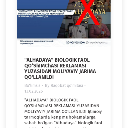
“ALHADAYA” BIOLOGIK FAOL
QO‘ShIMChASI REKLAMASI
YUZASIDAN MOLIYAVIY JARIMA
QO‘LLANILDI
Bo'limsiz
By
Raqobat qo'mitasi
13.02.2026
“ALHADAYA” BIOLOGIK FAOL
QO‘ShIMChASI REKLAMASI YUZASIDAN
MOLIYAVIY JARIMA QO‘LLANILDI Ijtimoiy
tarmoqlarda keng muhokamalarga
sabab bo‘lgan “Alhadaya” biologik faol