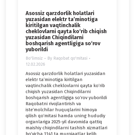
Asossiz qarzdorlik holatlari
yuzasidan elektr ta’minotiga
kiritilgan vaqtinchalik
cheklovlarni qayta ko‘rib chiqish
yuzasidan Chiqindilarni
boshqarish agentligiga so‘rov
yuborildi
Bo'limsiz
By
Raqobat qo'mitasi
12.02.2026
Asossiz qarzdorlik holatlari yuzasidan
elektr ta’minotiga kiritilgan
vaqtinchalik cheklovlarni qayta ko‘rib
chiqish yuzasidan Chiqindilarni
boshqarish agentligiga so‘rov yuborildi
Raqobatni rivojlantirish va
iste’molchilar huquqlarini himoya
qilish qo‘mitasi hamda uning hududiy
organlariga 2025-yil davomida qattiq
maishiy chiqindilarni tashish xizmatlari
bo‘yicha 1141 ta murojaatlar kelib