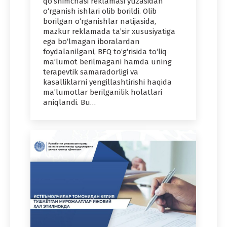
qo‘shimchasi reklamasi yuzasidan
o‘rganish ishlari olib borildi. Olib
borilgan o‘rganishlar natijasida,
mazkur reklamada ta’sir xususiyatiga
ega bo‘lmagan iboralardan
foydalanilgani, BFQ to‘g‘risida to‘liq
ma’lumot berilmagani hamda uning
terapevtik samaradorligi va
kasalliklarni yengillashtirishi haqida
ma’lumotlar berilganilik holatlari
aniqlandi. Bu…