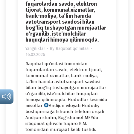
fuqarolardan savdo, elektron
tijorat, kommunal xizmatlar,
bank-moliya, ta’lim hamda
avtotransport savdosi bilan
bog‘liq tushayotgan murojaatlar
o‘rganilib, iste’molchilar
huquqlari himoya qilinmoqda.
Yangiliklar
By
Raqobat qo'mitasi
16.02.2026
Raqobat qo‘mitasi tomonidan
fuqarolardan savdo, elektron tijorat,
kommunal xizmatlar, bank-moliya,
ta’lim hamda avtotransport savdosi
bilan bog‘liq tushayotgan murojaatlar
o‘rganilib, iste’molchilar huquqlari
himoya qilinmoqda. Hududlar kesimida
misollar
Andijon viloyati Hududiy
boshqarmaga Ishonch telefoni orqali
Andijon shahri, Bog‘ishamol MFYda
istiqomat qiluvchi fuqaro R.M.
tomonidan murojaat kelib tushdi.