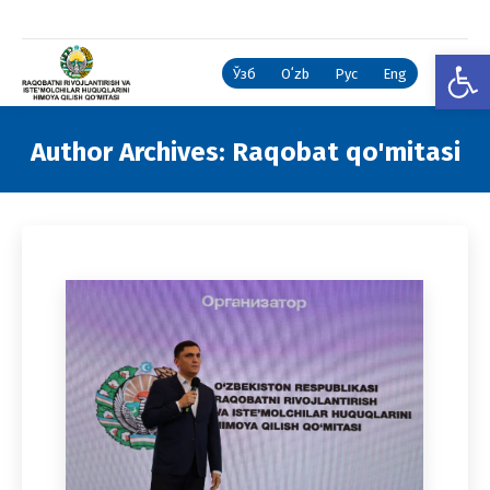
Open
Ўзб
Oʻzb
Рус
Eng
Author Archives:
Raqobat qo'mitasi
You are here: