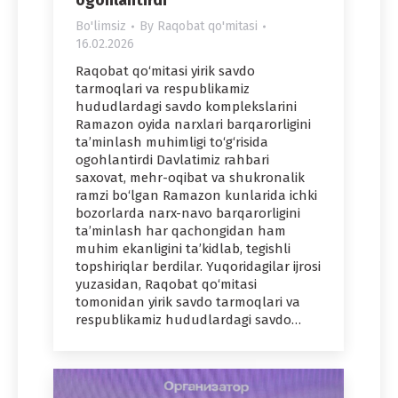
ogohlantirdi
Bo'limsiz
By
Raqobat qo'mitasi
16.02.2026
Raqobat qo‘mitasi yirik savdo
tarmoqlari va respublikamiz
hududlardagi savdo komplekslarini
Ramazon oyida narxlari barqarorligini
ta’minlash muhimligi to‘g‘risida
ogohlantirdi Davlatimiz rahbari
saxovat, mehr-oqibat va shukronalik
ramzi bo‘lgan Ramazon kunlarida ichki
bozorlarda narx-navo barqarorligini
ta’minlash har qachongidan ham
muhim ekanligini ta’kidlab, tegishli
topshiriqlar berdilar. Yuqoridagilar ijrosi
yuzasidan, Raqobat qo‘mitasi
tomonidan yirik savdo tarmoqlari va
respublikamiz hududlardagi savdo…