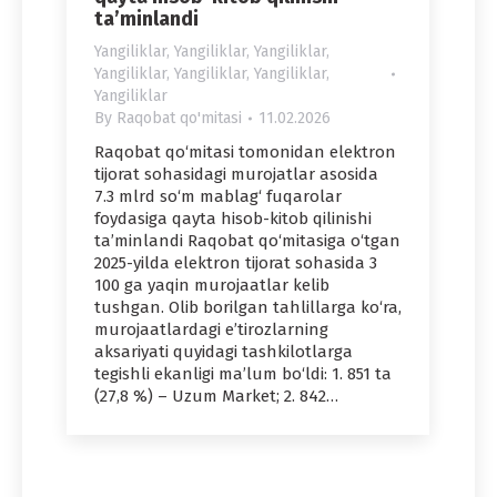
ta’minlandi
Yangiliklar
,
Yangiliklar
,
Yangiliklar
,
Yangiliklar
,
Yangiliklar
,
Yangiliklar
,
Yangiliklar
By
Raqobat qo'mitasi
11.02.2026
Raqobat qo‘mitasi tomonidan elektron
tijorat sohasidagi murojatlar asosida
7.3 mlrd so‘m mablag‘ fuqarolar
foydasiga qayta hisob-kitob qilinishi
ta’minlandi Raqobat qo‘mitasiga o‘tgan
2025-yilda elektron tijorat sohasida 3
100 ga yaqin murojaatlar kelib
tushgan. Olib borilgan tahlillarga ko‘ra,
murojaatlardagi e’tirozlarning
aksariyati quyidagi tashkilotlarga
tegishli ekanligi ma’lum bo‘ldi: 1. 851 ta
(27,8 %) – Uzum Market; 2. 842…