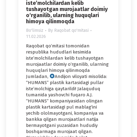
iste’molchilardan kelib
tushayotgan murojaatlar doimiy
o‘rganilib, ularning huquqlari
himoya qilinmoqda
Bo'limsiz
By
Raqobat qo'mitasi
11.02.2026
Raqobat qo‘mitasi tomonidan
respublika hududlari kesimida
iste’molchilardan kelib tushayotgan
murojaatlar doimiy o‘rganilib, ularning
huquqlari himoya qilinmoqda
Jumladan,
Andijon viloyati misolida:
“HUMANS” plastik kartasidagi pullar
iste’molchiga qaytarildi! Jalaquduq
tumanida yashovchi fuqaro A.J.
“HUMANS” kompaniyasidan olingan
plastik kartasidagi pul mablag‘ini
yechib ololmayotgani, kompaniya va
bankka qilgan murojaatlari natija
bermayotgani yuzasidan hududiy
boshqarmaga murojaat qilgan.