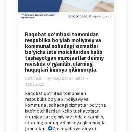
Raqobat qo‘mitasi tomonidan
respublika bo‘ylab moliyaviy va
kommunal sohadagi xizmatlar
bo‘yicha iste’molchilardan kelib
tushayotgan murojaatlar doimiy
ravishda o‘rganilib, ularning
huquqlari himoya qilinmoqda.
Bo'limsiz
By
Raqobat qo'mitasi
12.02.2026
Raqobat qo‘mitasi tomonidan
respublika bo‘ylab moliyaviy va
kommunal sohadagi xizmatlar bo‘yicha
iste’molchilardan kelib tushayotgan
murojaatlar doimiy ravishda o‘rganilib,
ularning huquqlari himoya qilinmoqda.
Jumladan,
Qashqadaryo viloyati