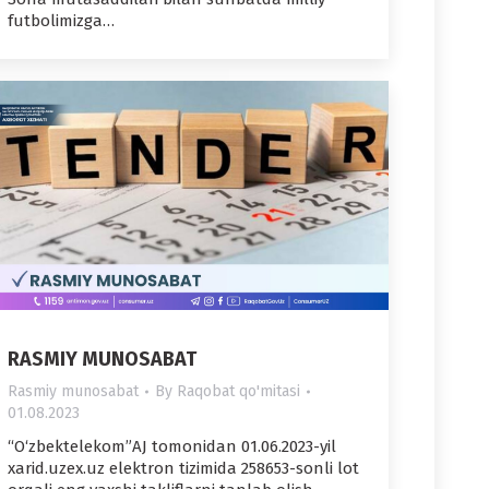
futbolimizga…
RASMIY MUNOSABAT
Rasmiy munosabat
By
Raqobat qo'mitasi
01.08.2023
“O‘zbektelekom”AJ tomonidan 01.06.2023-yil
xarid.uzex.uz elektron tizimida 258653-sonli lot