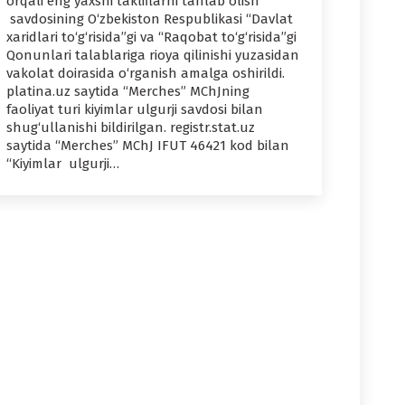
orqali eng yaxshi takliflarni tanlab olish
savdosining O‘zbekiston Respublikasi “Davlat
xaridlari to‘g‘risida”gi va “Raqobat to‘g‘risida”gi
Qonunlari talablariga rioya qilinishi yuzasidan
vakolat doirasida o‘rganish amalga oshirildi.
platina.uz saytida “Merches” MChJning
faoliyat turi kiyimlar ulgurji savdosi bilan
shug‘ullanishi bildirilgan. registr.stat.uz
saytida “Merches” MChJ IFUT 46421 kod bilan
“Kiyimlar ulgurji…