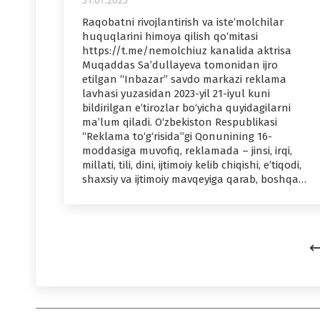
31.07.2023
Raqobatni rivojlantirish va iste’molchilar
huquqlarini himoya qilish qo‘mitasi
https://t.me/nemolchiuz kanalida aktrisa
Muqaddas Sa’dullayeva tomonidan ijro
etilgan “Inbazar” savdo markazi reklama
lavhasi yuzasidan 2023-yil 21-iyul kuni
bildirilgan e’tirozlar bo‘yicha quyidagilarni
ma’lum qiladi. O‘zbekiston Respublikasi
“Reklama to‘g‘risida”gi Qonunining 16-
moddasiga muvofiq, reklamada – jinsi, irqi,
millati, tili, dini, ijtimoiy kelib chiqishi, e’tiqodi,
shaxsiy va ijtimoiy mavqeyiga qarab, boshqa…