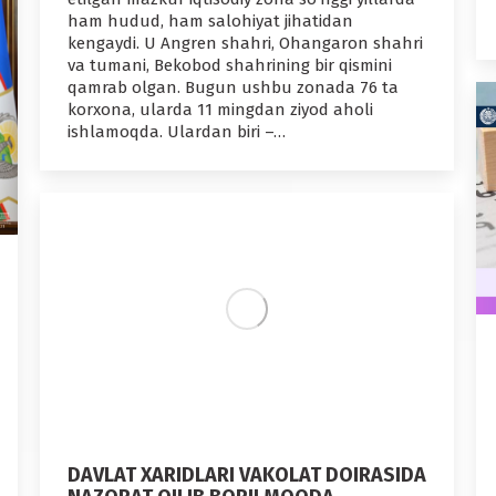
ham hudud, ham salohiyat jihatidan
kengaydi. U Аngren shahri, Ohangaron shahri
va tumani, Bekobod shahrining bir qismini
qamrab olgan. Bugun ushbu zonada 76 ta
korxona, ularda 11 mingdan ziyod aholi
ishlamoqda. Ulardan biri –…
DAVLAT XARIDLARI VAKOLAT DOIRASIDA