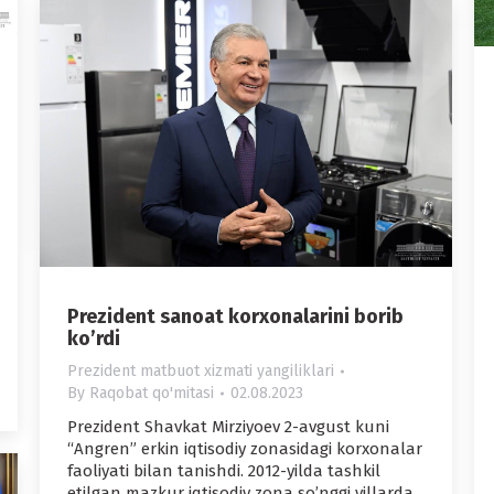
Prezident sanoat korxonalarini borib
koʼrdi
Prezident matbuot xizmati yangiliklari
By
Raqobat qo'mitasi
02.08.2023
Prezident Shavkat Mirziyoev 2-avgust kuni
“Аngren” erkin iqtisodiy zonasidagi korxonalar
faoliyati bilan tanishdi. 2012-yilda tashkil
etilgan mazkur iqtisodiy zona soʼnggi yillarda