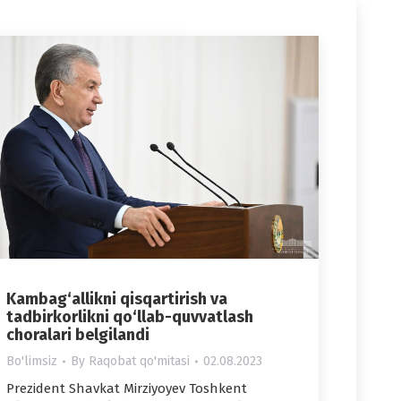
Kambag‘allikni qisqartirish va
tadbirkorlikni qo‘llab-quvvatlash
choralari belgilandi
Bo'limsiz
By
Raqobat qo'mitasi
02.08.2023
Prezident Shavkat Mirziyoyev Toshkent