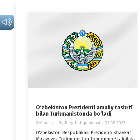
O‘zbekiston Prezidenti amaliy tashrif
bilan Turkmanistonda bo‘ladi
Bo'limsiz
By
Raqobat qo'mitasi
03.08.2023
O‘zbekiston Respublikasi Prezidenti Shavkat
Mirziyoyev Turkmaniston tomonining taklifiga