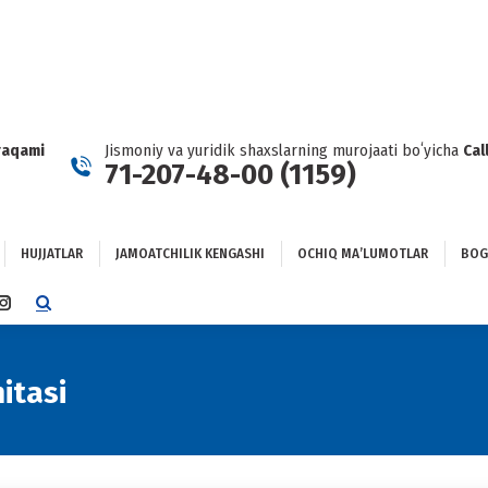
HUJJATLAR
JAMOATCHILIK KENGASHI
OCHIQ MAʼLUMOTLAR
GʻLANISH
raqami
Jismoniy va yuridik shaxslarning murojaati boʻyicha
Cal
71-207-48-00 (1159)
HUJJATLAR
JAMOATCHILIK KENGASHI
OCHIQ MAʼLUMOTLAR
BOG
TTER
INSTAGRAM
E
PAGE
NS
OPENS
IN
itasi
NEW
DOW
WINDOW