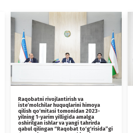
Raqobatni rivojlantirish va
iste’molchilar huquqlarini himoya
qilish qo‘mitasi tomonidan 2023-
yilning 1-yarim yilligida amalga
oshirilgan ishlar va yangi tahrirda
qabul qilingan “Raqobat to‘g‘risida”gi