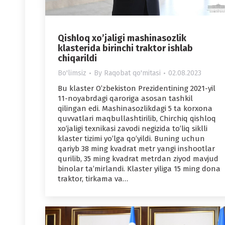
Qishloq xoʼjaligi mashinasozlik
klasterida birinchi traktor ishlab
chiqarildi
Bo'limsiz
By
Raqobat qo'mitasi
02.08.2023
Bu klaster Oʼzbekiston Prezidentining 2021-yil
11-noyabrdagi qaroriga asosan tashkil
qilingan edi. Mashinasozlikdagi 5 ta korxona
quvvatlari maqbullashtirilib, Chirchiq qishloq
xoʼjaligi texnikasi zavodi negizida toʼliq siklli
klaster tizimi yoʼlga qoʼyildi. Buning uchun
qariyb 38 ming kvadrat metr yangi inshootlar
qurilib, 35 ming kvadrat metrdan ziyod mavjud
binolar taʼmirlandi. Klaster yiliga 15 ming dona
traktor, tirkama va…