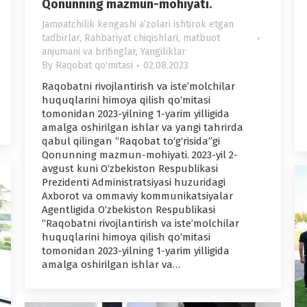
Qonunning mazmun-mohiyati.
Jamoatchilik kengashi aʼzolari ishtirok etgan
tadbirlar
,
Rahbariyat chiqishlari, matbuot
anjumani va brifinglar
,
Yangiliklar
By
Raqobat qo'mitasi
02.08.2023
Raqobatni rivojlantirish va iste’molchilar
huquqlarini himoya qilish qo‘mitasi
tomonidan 2023-yilning 1-yarim yilligida
amalga oshirilgan ishlar va yangi tahrirda
qabul qilingan “Raqobat to‘g‘risida”gi
Qonunning mazmun-mohiyati. 2023-yil 2-
avgust kuni O‘zbekiston Respublikasi
Prezidenti Administratsiyasi huzuridagi
Axborot va ommaviy kommunikatsiyalar
Agentligida O‘zbekiston Respublikasi
“Raqobatni rivojlantirish va iste’molchilar
huquqlarini himoya qilish qo‘mitasi
tomonidan 2023-yilning 1-yarim yilligida
amalga oshirilgan ishlar va…