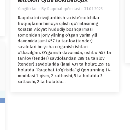
NAZORAT QILIB BORILMOQDA
Yangiliklar
By
Raqobat qo'mitasi
31.07.2023
Raqobatni rivojlantirish va iste’molchilar
huquqlarini himoya qilish qo‘mitasining
Xorazm viloyat hududiy boshqarmasi
tomonidan joriy yilning o‘tgan yarim yili
davomida jami 457 ta tanlov (tender)
savdolari bo‘yicha o‘rganish ishlari
o‘tkazilgan. O‘rganish davomida, ushbu 457 ta
tanlov (tender) savdolaridan 288 ta tanlov
(tender) savdolarida (jami 431 ta holat: 259 ta
holatda “Raqobat to‘g‘risida”gi Qonunning 14-
moddasi 1-qism, 2-xatboshi, 5 ta holatda 3-
xatboshi, 2 ta holatda…