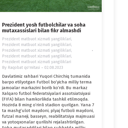
Prezident yosh futbolchilar va soha
mutaxassislari bilan fikr almashdi
Prezident matbuot xizmati yangiliklari
,
Prezident matbuot xizmati yangiliklari
,
Prezident matbuot xizmati yangiliklari
,
Prezident matbuot xizmati yangiliklari
,
Prezident matbuot xizmati yangiliklari
By
Raqobat qo'mitasi
02.08.2023
Davlatimiz rahbari Yuqori Chirchiq tumanida
barpo etilyotgan Futbol boʼyicha milliy terma
jamoalar markazini borib koʼrdi. Bu markaz
Xalqaro futbol federatsiyalari assotsiatsiyasi
(FIFА) bilan hamkorlikda tashkil etilmoqda.
Hozirda 8 ming oʼrinli stadion qurilgan. Yana 7
ta mashgʼulot maydoni, plyaj futboli maydoni,
futzal maneji, basseyn, reabilitatsiya majmuasi
va yotoqxonalar qurilishi rejalashtirilgan.
Soha mutasaddilari bilan suhbatda milliy