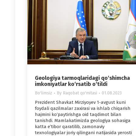
Geologiya tarmoqlaridagi qo‘shimcha
imkoniyatlar ko‘rsatib o‘tildi
Bo'limsiz
By
Raqobat qo'mitasi
01.08.2023
Prezident Shavkat Mirziyoyev 1-avgust kuni
foydali qazilmalar zaxirasi va ishlab chiqarish
hajmini ko‘paytirishga oid taqdimot bilan
tanishdi. Mamlakatimizda geologiya sohasiga
katta e’tibor qaratilib, zamonaviy
texnologiyalar joriy qilingani natijasida yerosti