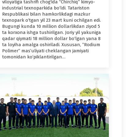
viloyatiga tashrifi chog‘ida “Chirchiq” kimyo-
industrial texnoparkida bo‘ldi. Tatariston
Respublikasi bilan hamkorlikdagi mazkur
texnopark o‘tgan yil 23 mart kuni ochilgan edi.
Bugungi kunda 10 million dollarlikdan ziyod 5
ta korxona ishga tushirilgan. Joriy yil yakuniga
qadar qiymati 18 million dollar bo‘lgan yana 8
ta loyiha amalga oshiriladi. Xususan, “Rodium
Polimer” mas’uliyati cheklangan jamiyati
tomonidan ko‘piklantirilgan…