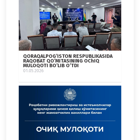
QORAQALPOG‘ISTON RESPUBLIKASIDA
RAQOBAT QO‘MITASINING OChIQ
MULOQOTI BO‘LIB O‘TDI
01.05.2026