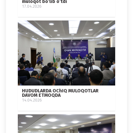
muloqot bo‘lib o‘tdi
17.04.2026
HUDUDLARDA OChIQ MULOQOTLAR
DAVOM ETMOQDA
14.04.2026