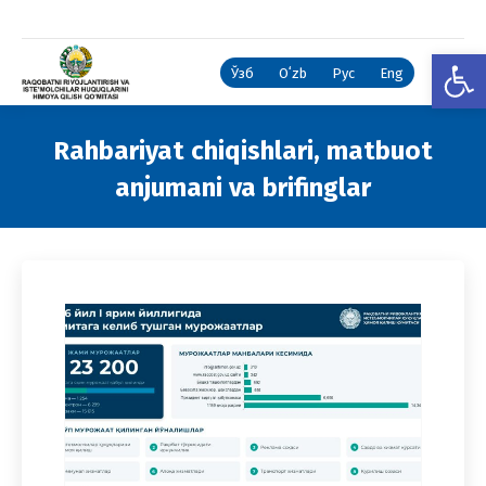
Open
Ўзб
Oʻzb
Рус
Eng
Rahbariyat chiqishlari, matbuot
anjumani va brifinglar
You are here: