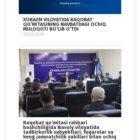
XORAZM VILOYATIDA RAQOBAT
QO‘MITASINING NAVBATDAGI OChIQ
MULOQOTI BO‘LIB O‘TDI
28.04.2026
Raqobat qo‘mitasi rahbari
boshchiligida Navoiy viloyatida
tadbirkorlik subyektlari, fuqarolar va
keng jamoatchilik vakillari bilan ochiq