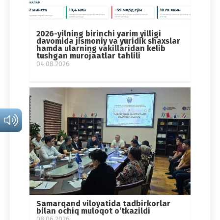
2026-yilning birinchi yarim yilligi
davomida jismoniy va yuridik shaxslar
hamda ularning vakillaridan kelib
tushgan murojaatlar tahlili
04.08.2026
Samarqand viloyatida tadbirkorlar
bilan ochiq muloqot o‘tkazildi
08.06.2026