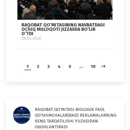
RAQOBAT QO‘MITASINING NAVBATDAGI
OChIQ MULOQOTI JIZZAXDA BO‘LIB
O‘TDI
08.04.2026
1
2
3
4
5
…
10
RAQOBAT QO‘MITASI BIOLOGIK FAOL
QO‘SHIMCHALAR(BAD) REKLAMALARNING
KENG TARQATILISHI YUZASIDAN
OGOHLANTIRADI