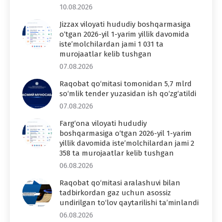
10.08.2026
Jizzax viloyati hududiy boshqarmasiga
o‘tgan 2026-yil 1-yarim yillik davomida
iste’molchilardan jami 1 031 ta
murojaatlar kelib tushgan
07.08.2026
Raqobat qo‘mitasi tomonidan 5,7 mlrd
so‘mlik tender yuzasidan ish qo‘zg‘atildi
07.08.2026
Farg‘ona viloyati hududiy
boshqarmasiga o‘tgan 2026-yil 1-yarim
yillik davomida iste’molchilardan jami 2
358 ta murojaatlar kelib tushgan
06.08.2026
Raqobat qo‘mitasi aralashuvi bilan
tadbirkordan gaz uchun asossiz
undirilgan to‘lov qaytarilishi ta’minlandi
06.08.2026