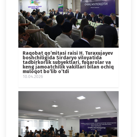
Raqobat qo‘mitasi raisi H. Turaxujayev
boshchiligida Sirdaryo viloyatida
tadbirkorlik subyektlari, fuqarolar va
keng jamoatchilik vakillari bilan ochiq
muloqot bo‘lib o‘tdi
10.04.2026