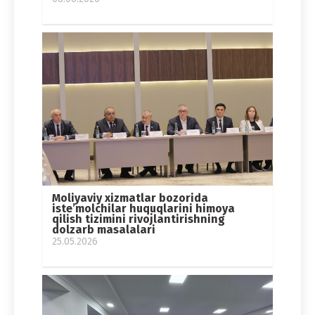
Moliyaviy xizmatlar bozorida
iste’molchilar huquqlarini himoya
qilish tizimini rivojlantirishning
dolzarb masalalari
25.05.2026