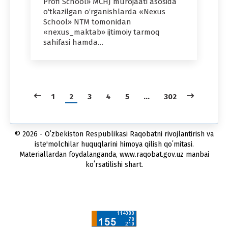
Profi School» MCHJ murojaati asosida
o‘tkazilgan o‘rganishlarda «Nexus
School» NTM tomonidan
«nexus_maktab» ijtimoiy tarmoq
sahifasi hamda…
1
2
3
4
5
…
302
© 2026 - Oʻzbekiston Respublikasi Raqobatni rivojlantirish va
iste'molchilar huquqlarini himoya qilish qoʻmitasi.
Materiallardan foydalanganda, www.raqobat.gov.uz manbai
koʻrsatilishi shart.