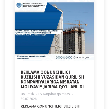
REKLAMA QONUNCHILIGI
BUZILISHI YUZASIDAN QURILISH
KOMPANIYALARIGA NISBATAN
MOLIYAVIY JARIMA QO‘LLANILDI
Bo'limsiz
By
Raqobat qo'mitasi
30.07.2026
REKLAMA QONUNCHILIGI BUZILISHI