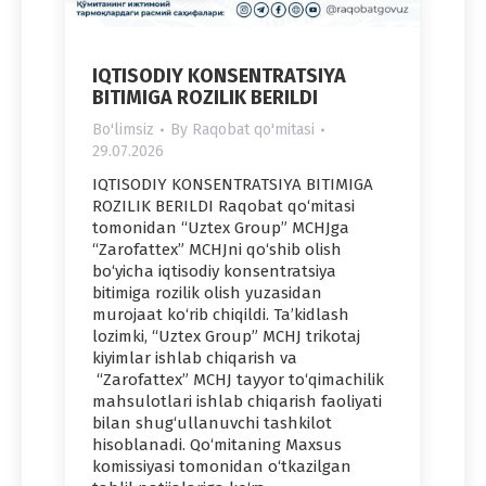
IQTISODIY KONSENTRATSIYA
BITIMIGA ROZILIK BERILDI
Bo'limsiz
By
Raqobat qo'mitasi
29.07.2026
IQTISODIY KONSENTRATSIYA BITIMIGA
ROZILIK BERILDI Raqobat qo‘mitasi
tomonidan “Uztex Group” MCHJga
“Zarofattex” MCHJni qo‘shib olish
bo‘yicha iqtisodiy konsentratsiya
bitimiga rozilik olish yuzasidan
murojaat ko‘rib chiqildi. Ta’kidlash
lozimki, “Uztex Group” MCHJ trikotaj
kiyimlar ishlab chiqarish va
“Zarofattex” MCHJ tayyor to‘qimachilik
mahsulotlari ishlab chiqarish faoliyati
bilan shug‘ullanuvchi tashkilot
hisoblanadi. Qo‘mitaning Maxsus
komissiyasi tomonidan o‘tkazilgan