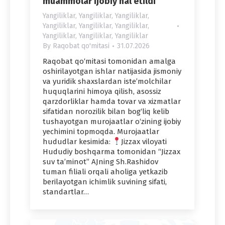
muammolar ijobiy hal etildi
Yangiliklar
,
Yangiliklar
,
Yangiliklar
,
Yangiliklar
,
Yangiliklar
,
Yangiliklar
,
Yangiliklar
,
Yangiliklar
,
Yangiliklar
By
Raqobat qo'mitasi
31.07.2026
Raqobat qo‘mitasi tomonidan amalga
oshirilayotgan ishlar natijasida jismoniy
va yuridik shaxslardan iste’molchilar
huquqlarini himoya qilish, asossiz
qarzdorliklar hamda tovar va xizmatlar
sifatidan norozilik bilan bog‘liq kelib
tushayotgan murojaatlar o‘zining ijobiy
yechimini topmoqda. Murojaatlar
hududlar kesimida:
Jizzax viloyati
Hududiy boshqarma tomonidan “Jizzax
suv ta’minot” AJning Sh.Rashidov
tuman filiali orqali aholiga yetkazib
berilayotgan ichimlik suvining sifati,
standartlar…