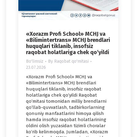
«Xorazm Profi School» MCHJ va
«Bilimintertrans» MCHJ brendlari
huquqlari tiklanib, insofsiz
raqobat holatlariga chek qo‘yildi
Bo'limsiz
By
Raqobat qo'mitasi
23.07.2026
«Xorazm Profi School» MCHJ va
«Bilimintertrans» MCHJ brendlari
huquqlari tiklanib, insofsiz raqobat
holatlariga chek qo‘yildi Raqobat
qo‘mitasi tomonidan milliy brendlarni
qo‘llab-quvvatlash, tadbirkorlarning
qonuniy manfaatlarini himoya qilish
hamda insofsiz raqobat holatlarining
oldini olish yuzasidan tizimli choralar
ko‘rib kelinmoqda. Jumladan, «Xorazm