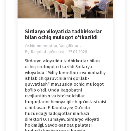
Sirdaryo viloyatida tadbirkorlar
bilan ochiq muloqot o‘tkazildi
Ochiq muloqotlar
,
Yangiliklar
By
Raqobat qo'mitasi
27.07.2026
Sirdaryo viloyatida tadbirkorlar bilan
ochiq muloqot o‘tkazildi Sirdaryo
viloyatida “Milliy brendlarni va mahalliy
ishlab chiqaruvchilarni qo‘llab-
quvvatlash” mavzusida ochiq muloqot
bo‘lib o‘tdi. Unda Raqobatni
rivojlantirish va iste’molchilar
huquqlarini himoya qilish qo‘mitasi raisi
o‘rinbosari F. Karabayev, Qo‘mita
huzuridagi Tadqiqotlar markazi
direktori O. Jumayev, Sirdaryo viloyati
hokimligi, Savdo-sanoat palatasi
hududiy boshqarmasi hamda