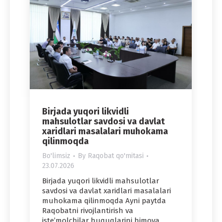
Birjada yuqori likvidli
mahsulotlar savdosi va davlat
xaridlari masalalari muhokama
qilinmoqda
Bo'limsiz
By
Raqobat qo'mitasi
23.07.2026
Birjada yuqori likvidli mahsulotlar
savdosi va davlat xaridlari masalalari
muhokama qilinmoqda Ayni paytda
Raqobatni rivojlantirish va
iste’molchilar huquqlarini himoya