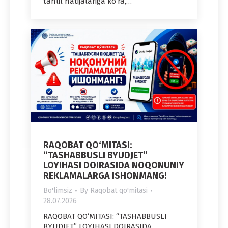
tahlil natijalariga ko‘ra,…
RAQOBAT QO‘MITASI:
“TASHABBUSLI BYUDJET”
LOYIHASI DOIRASIDA NOQONUNIY
REKLAMALARGA ISHONMANG!
Bo'limsiz
By
Raqobat qo'mitasi
28.07.2026
RAQOBAT QO‘MITASI: “TASHABBUSLI
BYUDJET” LOYIHASI DOIRASIDA