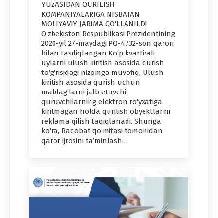
YUZASIDAN QURILISH
KOMPANIYALARIGA NISBATAN
MOLIYAVIY JARIMA QO‘LLANILDI
O‘zbekiston Respublikasi Prezidentining
2020-yil 27-maydagi PQ-4732-son qarori
bilan tasdiqlangan Ko‘p kvartirali
uylarni ulush kiritish asosida qurish
to‘g‘risidagi nizomga muvofiq, Ulush
kiritish asosida qurish uchun
mablag‘larni jalb etuvchi
quruvchilarning elektron ro‘yxatiga
kiritmagan holda qurilish obyektlarini
reklama qilish taqiqlanadi. Shunga
ko‘ra, Raqobat qo‘mitasi tomonidan
qaror ijrosini ta’minlash…