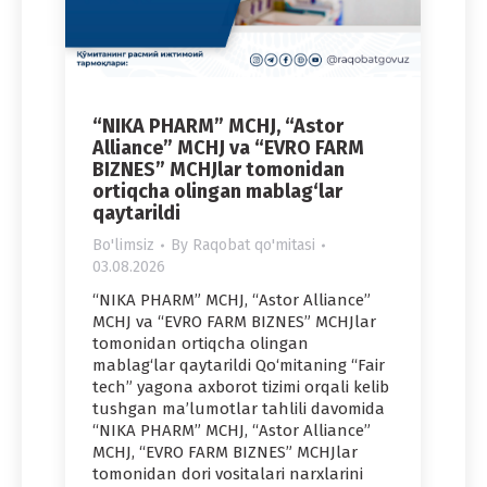
“NIKA PHARM” MCHJ, “Astor
Alliance” MCHJ va “EVRO FARM
BIZNES” MCHJlar tomonidan
ortiqcha olingan mablag‘lar
qaytarildi
Bo'limsiz
By
Raqobat qo'mitasi
03.08.2026
“NIKA PHARM” MCHJ, “Astor Alliance”
MCHJ va “EVRO FARM BIZNES” MCHJlar
tomonidan ortiqcha olingan
mablag‘lar qaytarildi Qo‘mitaning “Fair
tech” yagona axborot tizimi orqali kelib
tushgan ma’lumotlar tahlili davomida
“NIKA PHARM” MCHJ, “Astor Alliance”
MCHJ, “EVRO FARM BIZNES” MCHJlar
tomonidan dori vositalari narxlarini