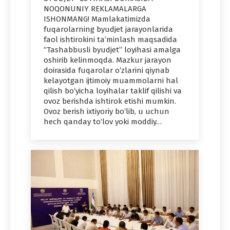
NOQONUNIY REKLAMALARGA
ISHONMANG! Mamlakatimizda
fuqarolarning byudjet jarayonlarida
faol ishtirokini ta’minlash maqsadida
“Tashabbusli byudjet” loyihasi amalga
oshirib kelinmoqda. Mazkur jarayon
doirasida fuqarolar o‘zlarini qiynab
kelayotgan ijtimoiy muammolarni hal
qilish bo‘yicha loyihalar taklif qilishi va
ovoz berishda ishtirok etishi mumkin.
Ovoz berish ixtiyoriy bo‘lib, u uchun
hech qanday to‘lov yoki moddiy…