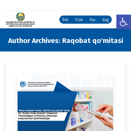
Open
Ўзб
Oʻzb
Рус
Eng
Author Archives:
Raqobat qo'mitasi
You are here: