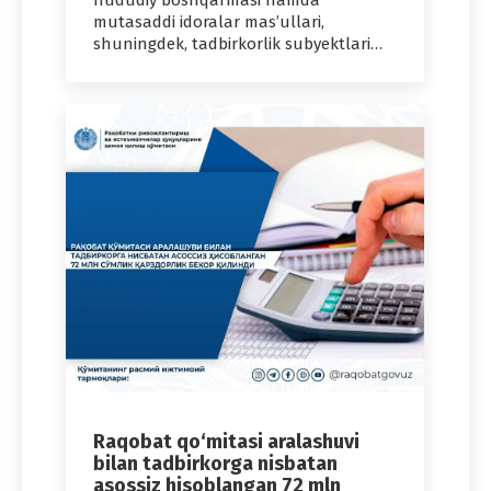
mutasaddi idoralar mas’ullari,
shuningdek, tadbirkorlik subyektlari…
Raqobat qo‘mitasi aralashuvi
bilan tadbirkorga nisbatan
asossiz hisoblangan 72 mln