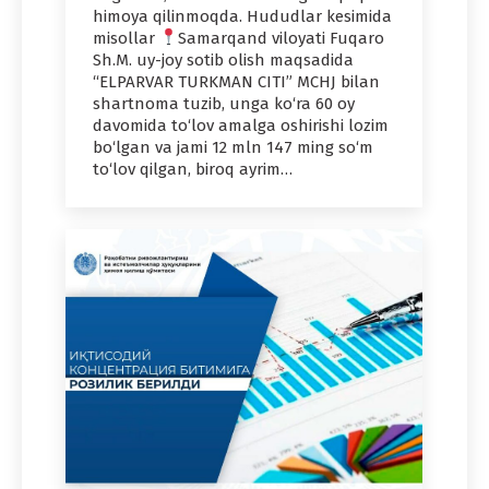
himoya qilinmoqda. Hududlar kesimida
misollar
Samarqand viloyati Fuqaro
Sh.M. uy-joy sotib olish maqsadida
“ELPARVAR TURKMAN CITI” MCHJ bilan
shartnoma tuzib, unga ko‘ra 60 oy
davomida to‘lov amalga oshirishi lozim
bo‘lgan va jami 12 mln 147 ming so‘m
to‘lov qilgan, biroq ayrim…