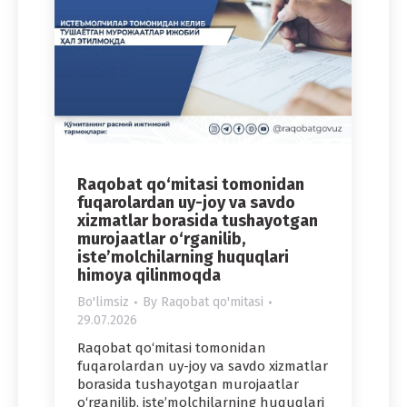
Raqobat qo‘mitasi tomonidan
fuqarolardan uy-joy va savdo
xizmatlar borasida tushayotgan
murojaatlar o‘rganilib,
iste’molchilarning huquqlari
himoya qilinmoqda
Bo'limsiz
By
Raqobat qo'mitasi
29.07.2026
Raqobat qo‘mitasi tomonidan
fuqarolardan uy-joy va savdo xizmatlar
borasida tushayotgan murojaatlar
o‘rganilib, iste’molchilarning huquqlari