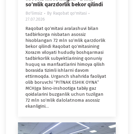
so‘mlik qarzdorlik bekor qilindi
Bo'limsiz
By
Raqobat qo'mitasi
27.07.2026
Raqobat qo‘mitasi aralashuvi bilan
tadbirkorga nisbatan asossiz
hisoblangan 72 mln so‘mlik qarzdorlik
bekor qilindi Raqobat qo‘mitasining
Xorazm viloyati hududiy boshqarmasi
tadbirkorlik subyektlarining qonuniy
huquq va manfaatlarini himoya qilish
borasida tizimli ishlarni davom
ettirmoqda. Urganch shahrida faoliyat
olib boruvchi “PITNAK ESHIK OYNA”
MCHJga bino-inshootiga tabiiy gaz
qoidalarini buzganlik uchun tuzilgan
72 mln so‘mlik dalolatnoma asossiz
ekanligini…