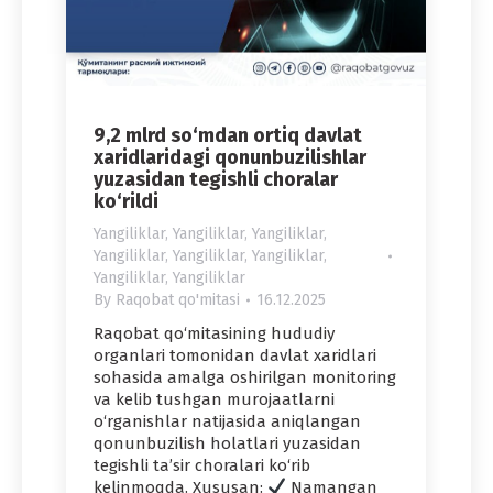
9,2 mlrd so‘mdan ortiq davlat
xaridlaridagi qonunbuzilishlar
yuzasidan tegishli choralar
ko‘rildi
Yangiliklar
,
Yangiliklar
,
Yangiliklar
,
Yangiliklar
,
Yangiliklar
,
Yangiliklar
,
Yangiliklar
,
Yangiliklar
By
Raqobat qo'mitasi
16.12.2025
Raqobat qo‘mitasining hududiy
organlari tomonidan davlat xaridlari
sohasida amalga oshirilgan monitoring
va kelib tushgan murojaatlarni
o‘rganishlar natijasida aniqlangan
qonunbuzilish holatlari yuzasidan
tegishli ta’sir choralari ko‘rib
kelinmoqda. Xususan:
Namangan