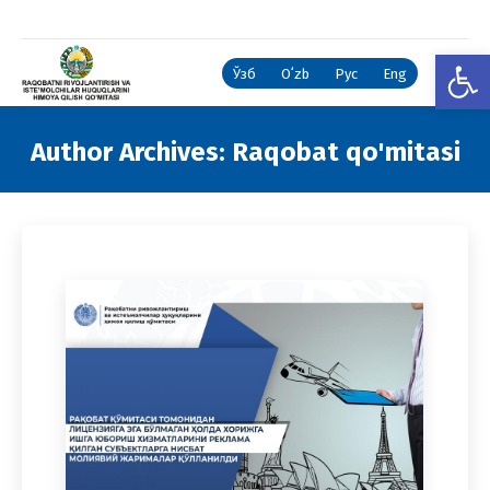
Open
Ўзб
Oʻzb
Рус
Eng
Author Archives:
Raqobat qo'mitasi
You are here: