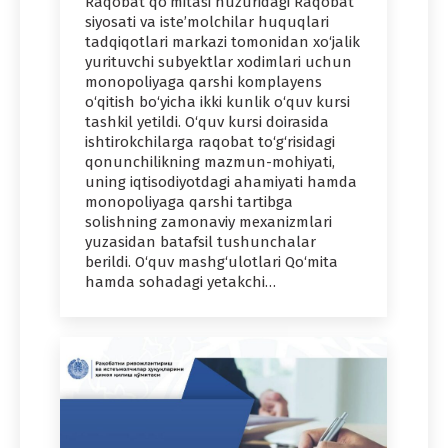
Raqobat qo‘mitasi huzuridagi Raqobat
siyosati va iste’molchilar huquqlari
tadqiqotlari markazi tomonidan xo‘jalik
yurituvchi subyektlar xodimlari uchun
monopoliyaga qarshi komplayens
o‘qitish bo‘yicha ikki kunlik o‘quv kursi
tashkil yetildi. O‘quv kursi doirasida
ishtirokchilarga raqobat to‘g‘risidagi
qonunchilikning mazmun-mohiyati,
uning iqtisodiyotdagi ahamiyati hamda
monopoliyaga qarshi tartibga
solishning zamonaviy mexanizmlari
yuzasidan batafsil tushunchalar
berildi. O‘quv mashg‘ulotlari Qo‘mita
hamda sohadagi yetakchi…