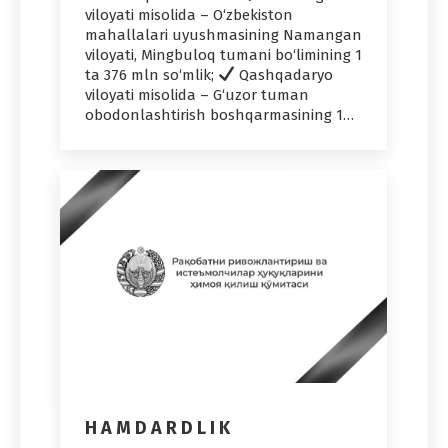
viloyati misolida – O‘zbekiston
mahallalari uyushmasining Namangan
viloyati, Mingbuloq tumani bo‘limining 1
ta 376 mln so‘mlik;
Qashqadaryo
viloyati misolida – G‘uzor tuman
obodonlashtirish boshqarmasining 1…
H A M D A R D L I K