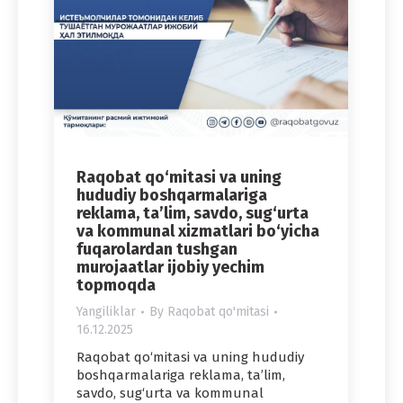
Raqobat qo‘mitasi va uning
hududiy boshqarmalariga
reklama, ta’lim, savdo, sug‘urta
va kommunal xizmatlari bo‘yicha
fuqarolardan tushgan
murojaatlar ijobiy yechim
topmoqda
Yangiliklar
By
Raqobat qo'mitasi
16.12.2025
Raqobat qo‘mitasi va uning hududiy
boshqarmalariga reklama, ta’lim,
savdo, sug‘urta va kommunal