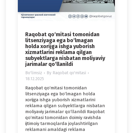
Raqobat qo‘mitasi tomonidan
litsenziyaga ega bo‘lmagan
holda xorijga ishga yuborish
xizmatlarini reklama qilgan
subyektlarga nisbatan moliyaviy
jarimalar qo‘llanildi
Bo'limsiz
By
Raqobat qo'mitasi
18.12.2025
Raqobat qo‘mitasi tomonidan
litsenziyaga ega bo‘lmagan holda
xorijga ishga yuborish xizmatlarini
reklama qilgan subyektlarga nisbatan
moliyaviy jarimalar qo‘llanildi Raqobat
qo‘mitasi tomonidan doimiy ravishda
ijtimoiy tarmoqlarda joylashtirilgan
reklamani amaldagi reklama