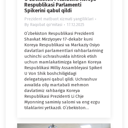
Respublikasi Parlamenti
Spikerini qabul qildi
Prezident matbuot xizmati yangiliklari
By
Raqobat qo'mitasi
17.12.2025
Oʻzbekiston Respublikasi Prezidenti
Shavkat Mirziyoyev 17-dekabr kuni
Koreya Respublikasi va Markaziy Osiyo
davlatlari parlamentlari rahbarlarining
uchinchi uchrashuvida ishtirok etish
uchun mamlakatimizga kelgan Koreya
Respublikasi Milliy Assambleyasi Spikeri
U Von Shik boshchiligidagi
delegatsiyani qabul qildi. Uchrashuv
avvalida oliy martabali mehmon
davlatimiz rahbariga Koreya
Respublikasi Prezidenti Li Chje
Myonning samimiy salomi va eng ezgu
tilaklarini yetkazdi. Oʻzbekiston…