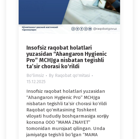
Insofsiz raqobat holatlari
yuzasidan “Ahangaron Hygienic
Pro” MCHJga nisbatan tegishli
ta’sir chorasi ko‘rildi
Bo'limsiz
By
Raqobat qo'mitasi
15.12.2025
Insofsiz raqobat holatlari yuzasidan
“Ahangaron Hygienic Pro” MCHJga
nisbatan tegishli ta’sir chorasi ko‘rildi
Raqobat qo‘mitasining Toshkent
viloyati hududiy boshqarmasiga xorijiy
korxona OOO “MAMA ZNAYET”
tomonidan murojaat qilingan. Unda
jamiyatga tegishli bo‘lgan “MAMA