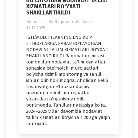
BO‘LAYOTGAN NODAVLAT TA’LIM
XIZMATLARI RO‘YXATI
SHAKLLANTIRILDI
Bo'limsiz
By
Raqobat qo'mitasi
17.12.2025
ISTE’MOLCHILARNING ENG KO‘P
E’TIROZLARIGA SABAB BO‘LAYOTGAN
NODAVLAT TA’LIM XIZMATLARI RO‘YXATI
SHAKLLANTIRILDI Raqobat qo‘mitasi
tomonidan nodavlat ta’lim xizmatlari
sohasida iste’molchi murojaatlari
bo‘yicha tizimli monitoring va tahlil
ishlari olib borilmoqda. Aholidan kelib
tushayotgan e’tirozlar doimiy
nazoratga olinib, murojaatlar
yuzasidan o‘rganishlar olib
borilmoqda. Tahlillar natijasiga ko‘ra,
2024–2025 yillar davomida nodavlat
ta’lim xizmatlari bo‘yicha 1 200 ga yaqin
murojaat…