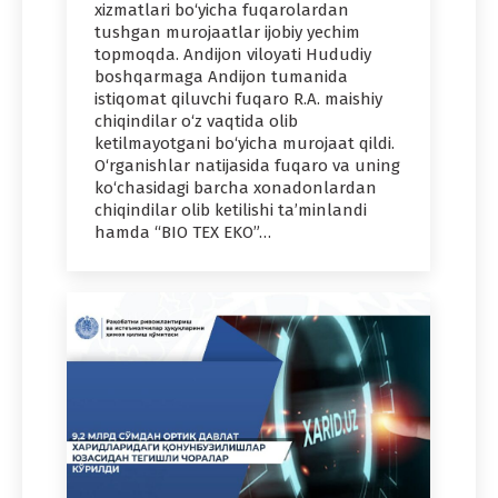
xizmatlari bo‘yicha fuqarolardan
tushgan murojaatlar ijobiy yechim
topmoqda. Andijon viloyati Hududiy
boshqarmaga Andijon tumanida
istiqomat qiluvchi fuqaro R.A. maishiy
chiqindilar o‘z vaqtida olib
ketilmayotgani bo‘yicha murojaat qildi.
O‘rganishlar natijasida fuqaro va uning
ko‘chasidagi barcha xonadonlardan
chiqindilar olib ketilishi ta’minlandi
hamda “BIO TEX EKO”…