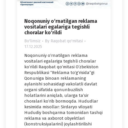
Noqonuniy o‘rnatilgan reklama
vositalari egalariga tegishli
choralar ko‘rildi
Bo'limsiz
By
Raqobat qo'mitasi
17.12.2025
Noqonuniy o‘rnatilgan reklama
vositalari egalariga tegishli choralar
ko‘rildi Raqobat qo‘mitasi O‘zbekiston
Respublikasi “Reklama to‘g‘risida”gi
Qonuniga binoan reklamaning
aylanishi sohasidagi vakolatli davlat
organi sifatida qonunbuzilish
holatlarini aniqlab, ularga ta’sir
choralari ko‘rib bormoqda. Hududlar
kesimida misollar: Sirdaryo viloyati
Hududiy boshqarma tomonidan tashqi
reklama va axborot obyektlari
(konstruksiyalarini) joylashtirilishi