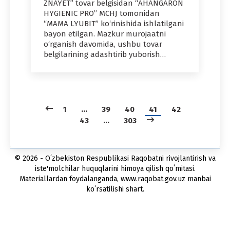
ZNAYET” tovar belgisidan “AHANGARON
HYGIENIC PRO” MCHJ tomonidan
“MAMA LYUBIT” ko‘rinishida ishlatilgani
bayon etilgan. Mazkur murojaatni
o‘rganish davomida, ushbu tovar
belgilarining adashtirib yuborish…
1
…
39
40
41
42
43
…
303
© 2026 - Oʻzbekiston Respublikasi Raqobatni rivojlantirish va
iste'molchilar huquqlarini himoya qilish qoʻmitasi.
Materiallardan foydalanganda, www.raqobat.gov.uz manbai
koʻrsatilishi shart.