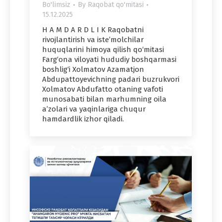
Bo'limsiz
By
Raqobat qo'mitasi
15.12.2025
H A M D A R D L I K Raqobatni
rivojlantirish va iste’molchilar
huquqlarini himoya qilish qo‘mitasi
Farg‘ona viloyati hududiy boshqarmasi
boshlig‘i Xolmatov Azamatjon
Abdupattoyevichning padari buzrukvori
Xolmatov Abdufatto otaning vafoti
munosabati bilan marhumning oila
a’zolari va yaqinlariga chuqur
hamdardlik izhor qiladi.