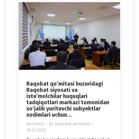
Raqobat qo‘mitasi huzuridagi
Raqobat siyosati va
iste’molchilar huquqlari
tadqiqotlari markazi tomonidan
xo‘jalik yurituvchi subyektlar
xodimlari uchun…
Bo'limsiz
By
Raqobat qo'mitasi
16.12.2025