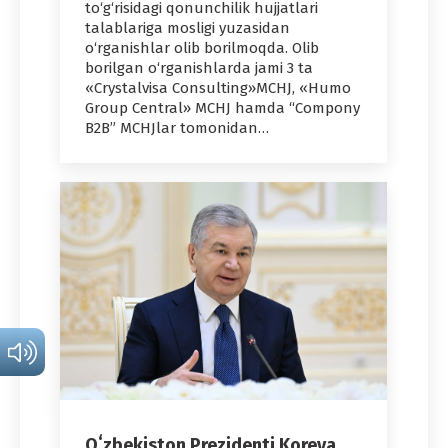
to‘g‘risidagi qonunchilik hujjatlari
talablariga mosligi yuzasidan
o‘rganishlar olib borilmoqda. Olib
borilgan o‘rganishlarda jami 3 ta
«Crystalvisa Consulting»MCHJ, «Humo
Group Central» MCHJ hamda “Compony
B2B” MCHJlar tomonidan…
Oʻzbekiston Prezidenti Koreya