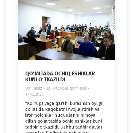
QO‘MITADA OCHIQ ESHIKLAR
KUNI O‘TKAZILDI
Bo'limsiz
By
Raqobat qo'mitasi
17.12.2025
“Korrupsiyaga qarshi kurashish oyligi”
doirasida Raqobatni rivojlantirish va
iste’molchilar huquqlarini himoya
qilish qo‘mitasida ochiq eshiklar kuni
tadbiri o‘tkazildi. Ushbu tadbir davlat
organlari faoliyatida ochiqlik va