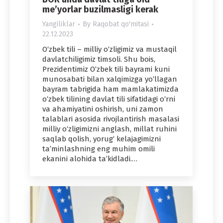
me’yorlar buzilmasligi kerak
Yangiliklar
By
Raqobat qo'mitasi
22.12.2023
O‘zbek tili – milliy o‘zligimiz va mustaqil
davlatchiligimiz timsoli. Shu bois,
Prezidentimiz O‘zbek tili bayrami kuni
munosabati bilan xalqimizga yo‘llagan
bayram tabrigida ham mamlakatimizda
o‘zbek tilining davlat tili sifatidagi o‘rni
va ahamiyatini oshirish, uni zamon
talablari asosida rivojlantirish masalasi
milliy o‘zligimizni anglash, millat ruhini
saqlab qolish, yorug‘ kelajagimizni
ta’minlashning eng muhim omili
ekanini alohida ta’kidladi.…