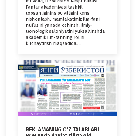
muvofiq, O‘zbekiston Respublikasi
Fanlar akademiyasi tashkil
topganligining 80 yilligini keng
nishonlash, mamlakatimiz ilm-fani
nufuzini yanada oshirish, ilmiy-
texnologik salohiyatini yuksaltirishda
akademik ilm-fanning rolini
kuchaytirish maqsadida:…
REKLAMANING O‘Z TALABLARI
BOR unda davlat tiliga oid