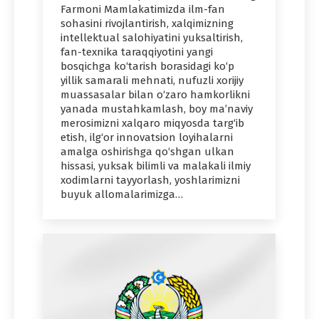
Farmoni Mamlakatimizda ilm-fan
sohasini rivojlantirish, xalqimizning
intellektual salohiyatini yuksaltirish,
fan-texnika taraqqiyotini yangi
bosqichga ko‘tarish borasidagi ko‘p
yillik samarali mehnati, nufuzli xorijiy
muassasalar bilan o‘zaro hamkorlikni
yanada mustahkamlash, boy ma’naviy
merosimizni xalqaro miqyosda targ‘ib
etish, ilg‘or innovatsion loyihalarni
amalga oshirishga qo‘shgan ulkan
hissasi, yuksak bilimli va malakali ilmiy
xodimlarni tayyorlash, yoshlarimizni
buyuk allomalarimizga…