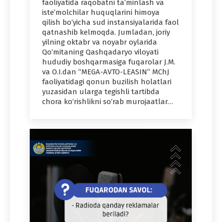
faoliyatida raqobatni ta’minlash va
iste’molchilar huquqlarini himoya
qilish bo‘yicha sud instansiyalarida faol
qatnashib kelmoqda. Jumladan, joriy
yilning oktabr va noyabr oylarida
Qo‘mitaning Qashqadaryo viloyati
hududiy boshqarmasiga fuqarolar J.M.
va O.I.dan “MEGA-AVTO-LEASIN” MChJ
faoliyatidagi qonun buzilish holatlari
yuzasidan ularga tegishli tartibda
chora ko‘rishlikni so‘rab murojaatlar…