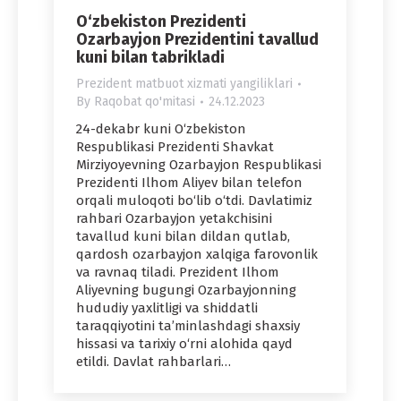
O‘zbekiston Prezidenti
Ozarbayjon Prezidentini tavallud
kuni bilan tabrikladi
Prezident matbuot xizmati yangiliklari
By
Raqobat qo'mitasi
24.12.2023
24-dekabr kuni O‘zbekiston
Respublikasi Prezidenti Shavkat
Mirziyoyevning Ozarbayjon Respublikasi
Prezidenti Ilhom Aliyev bilan telefon
orqali muloqoti bo‘lib o‘tdi. Davlatimiz
rahbari Ozarbayjon yetakchisini
tavallud kuni bilan dildan qutlab,
qardosh ozarbayjon xalqiga farovonlik
va ravnaq tiladi. Prezident Ilhom
Aliyevning bugungi Ozarbayjonning
hududiy yaxlitligi va shiddatli
taraqqiyotini ta’minlashdagi shaxsiy
hissasi va tarixiy o‘rni alohida qayd
etildi. Davlat rahbarlari…