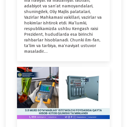
ma’naviyat va madaniyat faollari,
adabiyot va san’at namoyandalari,
shuningdek, Oliy Majlis palatalari,
Vazirlar Mahkamasi vakillari, vazirlar va
hokimlar ishtirok etdi. Ma’lumki,
respublikamizda ushbu Kengash raisi
Prezident, hududlarda esa birinchi
rahbarlar hisoblanadi. Chunki ilm-fan,
ta’lim va tarbiya, ma’naviyat ustuvor
masaladir.…