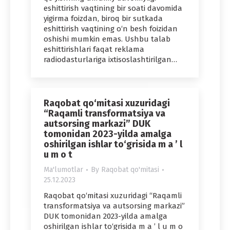
eshittirish vaqtining bir soati davomida
yigirma foizdan, biroq bir sutkada
eshittirish vaqtining o‘n besh foizidan
oshishi mumkin emas. Ushbu talab
eshittirishlari faqat reklama
radiodasturlariga ixtisoslashtirilgan…
Raqobat qo‘mitasi xuzuridagi
“Raqamli transformatsiya va
autsorsing markazi” DUK
tomonidan 2023-yilda amalga
oshirilgan ishlar to‘grisida m a ’ l
u m o t
Ma'lumotlar
By
Raqobat qo'mitasi
25.12.2023
Raqobat qo‘mitasi xuzuridagi “Raqamli
transformatsiya va autsorsing markazi”
DUK tomonidan 2023-yilda amalga
oshirilgan ishlar to‘grisida m a ’ l u m o