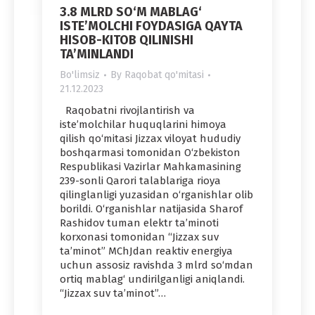
3.8 MLRD SO‘M MABLAG‘
ISTE’MOLCHI FOYDASIGA QAYTA
HISOB-KITOB QILINISHI
TA’MINLANDI
Bo'limsiz
By
Raqobat qo'mitasi
21.12.2023
Raqobatni rivojlantirish va
iste’molchilar huquqlarini himoya
qilish qo‘mitasi Jizzax viloyat hududiy
boshqarmasi tomonidan O‘zbekiston
Respublikasi Vazirlar Mahkamasining
239-sonli Qarori talablariga rioya
qilinglanligi yuzasidan o‘rganishlar olib
borildi. O‘rganishlar natijasida Sharof
Rashidov tuman elektr ta’minoti
korxonasi tomonidan “Jizzax suv
ta’minot” MChJdan reaktiv energiya
uchun assosiz ravishda 3 mlrd so‘mdan
ortiq mablag‘ undirilganligi aniqlandi.
“Jizzax suv ta’minot”…