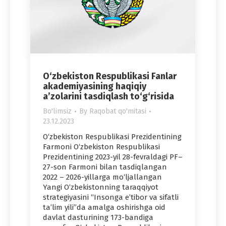
O‘zbekiston Respublikasi Fanlar
akademiyasining haqiqiy
a’zolarini tasdiqlash to‘g‘risida
Bo'limsiz
By
Raqobat qo'mitasi
23.12.2023
O‘zbekiston Respublikasi Prezidentining
Farmoni O‘zbekiston Respublikasi
Prezidentining 2023-yil 28-fevraldagi PF–
27-son Farmoni bilan tasdiqlangan
2022 – 2026-yillarga mo‘ljallangan
Yangi O‘zbekistonning taraqqiyot
strategiyasini “Insonga e’tibor va sifatli
ta’lim yili”da amalga oshirishga oid
davlat dasturining 173-bandiga