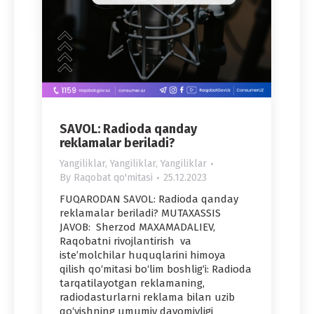
SAVOL: Radioda qanday
reklamalar beriladi?
Yangiliklar
,
Yangiliklar
,
Yangiliklar
By
Raqobat qo'mitasi
25.12.2023
FUQARODAN SAVOL: Radioda qanday
reklamalar beriladi? MUTAXASSIS
JAVOB: Sherzod MAXAMADALIEV,
Raqobatni rivojlantirish va
iste’molchilar huquqlarini himoya
qilish qo‘mitasi bo‘lim boshlig‘i: Radioda
tarqatilayotgan reklamaning,
radiodasturlarni reklama bilan uzib
qo‘yishning umumiy davomiyligi