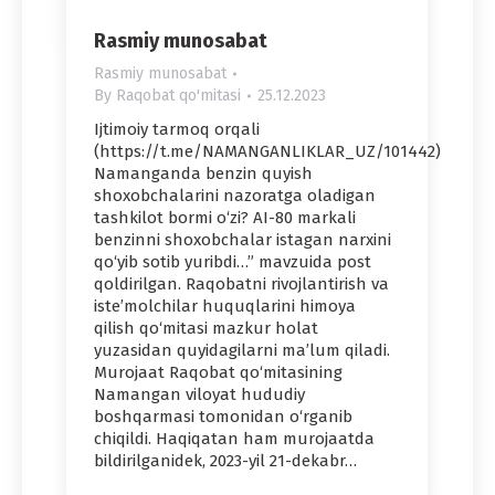
Rasmiy munosabat
Rasmiy munosabat
By
Raqobat qo'mitasi
25.12.2023
Ijtimoiy tarmoq orqali
(https://t.me/NAMANGANLIKLAR_UZ/101442)
Namanganda benzin quyish
shoxobchalarini nazoratga oladigan
tashkilot bormi o‘zi? AI-80 markali
benzinni shoxobchalar istagan narxini
qo‘yib sotib yuribdi…” mavzuida post
qoldirilgan. Raqobatni rivojlantirish va
iste’molchilar huquqlarini himoya
qilish qo‘mitasi mazkur holat
yuzasidan quyidagilarni ma’lum qiladi.
Murojaat Raqobat qo‘mitasining
Namangan viloyat hududiy
boshqarmasi tomonidan o‘rganib
chiqildi. Haqiqatan ham murojaatda
bildirilganidek, 2023-yil 21-dekabr…