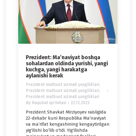
Prezident: Ma’naviyat boshqa
sohalardan oldinda yurishi, yangi
kuchga, yangi harakatga
aylanishi kerak
Prezident matbuot xizmati yangiliklari
,
Prezident matbuot xizmati yangiliklari
,
Prezident matbuot xizmati yangiliklari
By
Raqobat qo'mitasi
22.12.2023
Prezident Shavkat Mirziyoyev raisligida
22-dekabr kuni Respublika Ma’naviyat
va ma’rifat kengashining kengaytirilgan
yig‘ilishi bo‘lib o‘tdi. Yig‘ilishda