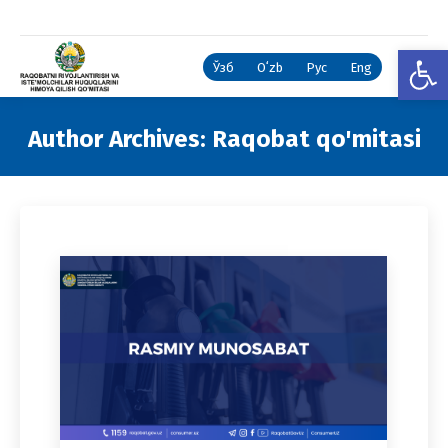
Open
Ўзб
Oʻzb
Рус
Eng
Author Archives:
Raqobat qo'mitasi
You are here: