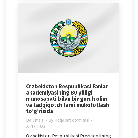
O‘zbekiston Respublikasi Fanlar
akademiyasining 80 yilligi
munosabati bilan bir guruh olim
va tadqiqotchilarni mukofotlash
to‘g‘risida
Bo'limsiz
By
Raqobat qo'mitasi
23.12.2023
O‘zbekiston Respublikasi Prezidentining