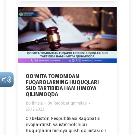
QO‘MITA TOMONIDAN
FUQAROLARNING HUQUQLARI
SUD TARTIBIDA HAM HIMOYA
QILINMOQDA
Bo'limsiz
By
Raqobat qo'mitasi
25.12.2023
O‘zbekiston Respublikasi Raqobatni
rivojlantirish va iste’molchilar
huquqlarini himoya qilish qo‘mitasi o‘z