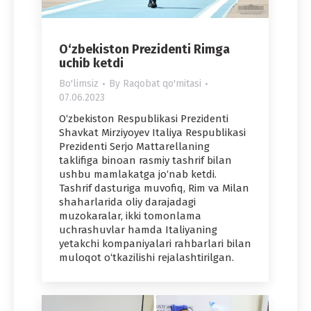
O‘zbekiston Prezidenti Rimga
uchib ketdi
Bo'limsiz
By
Raqobat qo'mitasi
07.06.2023
O‘zbekiston Respublikasi Prezidenti
Shavkat Mirziyoyev Italiya Respublikasi
Prezidenti Serjo Mattarellaning
taklifiga binoan rasmiy tashrif bilan
ushbu mamlakatga jo‘nab ketdi.
Tashrif dasturiga muvofiq, Rim va Milan
shaharlarida oliy darajadagi
muzokaralar, ikki tomonlama
uchrashuvlar hamda Italiyaning
yetakchi kompaniyalari rahbarlari bilan
muloqot o‘tkazilishi rejalashtirilgan.