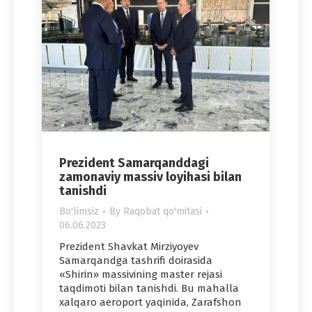
Prezident Samarqanddagi
zamonaviy massiv loyihasi bilan
tanishdi
Bo'limsiz
By
Raqobat qo'mitasi
06.06.2023
Prezident Shavkat Mirziyoyev
Samarqandga tashrifi doirasida
«Shirin» massivining master rejasi
taqdimoti bilan tanishdi. Bu mahalla
xalqaro aeroport yaqinida, Zarafshon