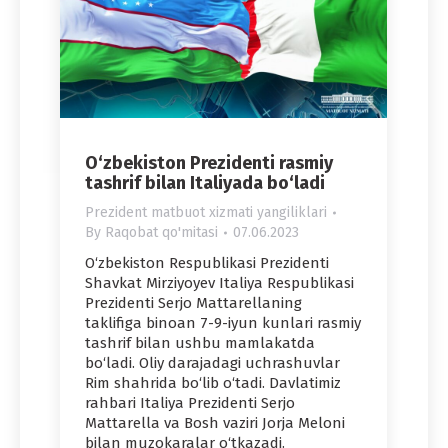
O‘zbekiston Prezidenti rasmiy
tashrif bilan Italiyada bo‘ladi
Prezident matbuot xizmati yangiliklari
By
Raqobat qo'mitasi
07.06.2023
O‘zbekiston Respublikasi Prezidenti
Shavkat Mirziyoyev Italiya Respublikasi
Prezidenti Serjo Mattarellaning
taklifiga binoan 7-9-iyun kunlari rasmiy
tashrif bilan ushbu mamlakatda
bo‘ladi. Oliy darajadagi uchrashuvlar
Rim shahrida bo‘lib o‘tadi. Davlatimiz
rahbari Italiya Prezidenti Serjo
Mattarella va Bosh vaziri Jorja Meloni
bilan muzokaralar o‘tkazadi.