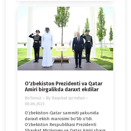
O‘zbekiston Prezidenti va Qatar
Amiri birgalikda daraxt ekdilar
Bo'limsiz
By
Raqobat qo'mitasi
06.06.2023
O‘zbekiston-Qatar sammiti yakunida
daraxt ekish marosimi bo‘lib o‘tdi.
O‘zbekiston Respublikasi Prezidenti
Shavkat Mirziyoyev va Qatar Amiri shayx