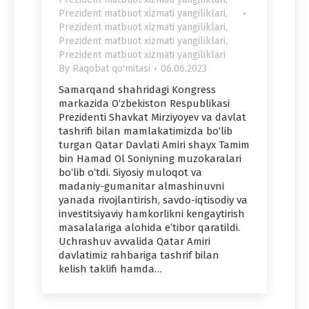
Prezident matbuot xizmati yangiliklari
,
Prezident matbuot xizmati yangiliklari
,
Prezident matbuot xizmati yangiliklari
,
Prezident matbuot xizmati yangiliklari
By
Raqobat qo'mitasi
06.06.2023
Samarqand shahridagi Kongress
markazida O‘zbekiston Respublikasi
Prezidenti Shavkat Mirziyoyev va davlat
tashrifi bilan mamlakatimizda bo‘lib
turgan Qatar Davlati Amiri shayx Tamim
bin Hamad Ol Soniyning muzokaralari
bo‘lib o‘tdi. Siyosiy muloqot va
madaniy-gumanitar almashinuvni
yanada rivojlantirish, savdo-iqtisodiy va
investitsiyaviy hamkorlikni kengaytirish
masalalariga alohida e’tibor qaratildi.
Uchrashuv avvalida Qatar Amiri
davlatimiz rahbariga tashrif bilan
kelish taklifi hamda…