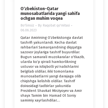
O‘zbekiston-Qatar
munosabatlarida yangi sahifa
ochgan muhim voqea
Bo'limsiz
By
Raqobat qo'mitasi
06.06.2023
Qatar Amirining O‘zbekistonga davlat
tashrifi yakunlandi. Kecha davlat
rahbarlari Samarqandning diqqatga
sazovor joylariga tashrif buyurdilar.
Bugun samarali muzokaralar o‘tkazib,
ularda ko‘p qirrali hamkorlikning
ustuvor va istiqbolli yo‘nalishlarini
belgilab oldilar, ikki tomonlama
munosabatlarni yangi darajaga olib
chiqishga kelishib oldilar. Tashrif
doirasidagi tadbirlar yakunida
Prezident Shavkat Mirziyoyev va Amir
shayx Tamim bin Hamad Ol Soniy
samimiy xayrlashdilar.…