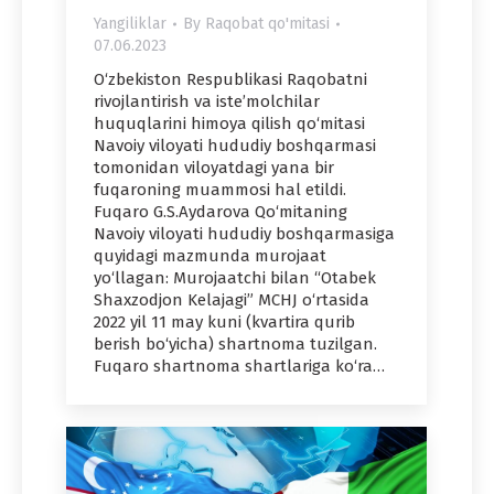
Yangiliklar
By
Raqobat qo'mitasi
07.06.2023
O‘zbekiston Respublikasi Raqobatni
rivojlantirish va isteʼmolchilar
huquqlarini himoya qilish qo‘mitasi
Navoiy viloyati hududiy boshqarmasi
tomonidan viloyatdagi yana bir
fuqaroning muammosi hal etildi.
Fuqaro G.S.Aydarova Qo‘mitaning
Navoiy viloyati hududiy boshqarmasiga
quyidagi mazmunda murojaat
yo‘llagan: Murojaatchi bilan “Otabek
Shaxzodjon Kelajagi” MCHJ o‘rtasida
2022 yil 11 may kuni (kvartira qurib
berish bo‘yicha) shartnoma tuzilgan.
Fuqaro shartnoma shartlariga ko‘ra…