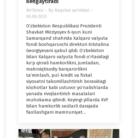
kengaytiradi
Bo'limsiz
By
Raqobat qo'mitasi
06.06.2023
O‘zbekiston Respublikasi Prezidenti
Shavkat Mirziyoyev 6-iyun kuni
Samarqand shahrida Xalqaro valyuta
fondi boshqaruvchi direktori Kristalina
Georgiyevani qabul qildi. O‘zbekiston
bilan Xalqaro valyuta fondi o‘rtasidagi
ko‘p qirrali hamkorlikni, jumladan,
makroiqtisodiy barqarorlikni
ta’minlash, pul-kredit va fiskal
siyosatni takomillashtirish borasidagi
islohotlar kabi ustuvor yo‘nalishlarda
yanada rivojlantirish masalalari
muhokama qilindi. Keyingi yillarda XVF
bilan hamkorlik sezilarli darajada
faollashgani mamnuniyat…