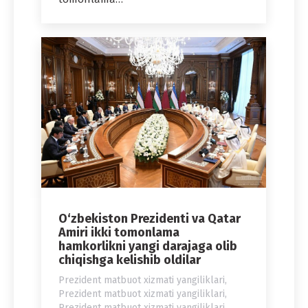
O‘zbekiston Prezidenti va Qatar
Amiri ikki tomonlama
hamkorlikni yangi darajaga olib
chiqishga kelishib oldilar
Prezident matbuot xizmati yangiliklari
,
Prezident matbuot xizmati yangiliklari
,
Prezident matbuot xizmati yangiliklari
,