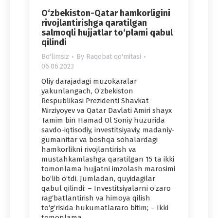
O‘zbekiston-Qatar hamkorligini
rivojlantirishga qaratilgan
salmoqli hujjatlar to‘plami qabul
qilindi
Bo'limsiz
By
Raqobat qo'mitasi
06.06.2023
Oliy darajadagi muzokaralar
yakunlangach, O‘zbekiston
Respublikasi Prezidenti Shavkat
Mirziyoyev va Qatar Davlati Amiri shayx
Tamim bin Hamad Ol Soniy huzurida
savdo-iqtisodiy, investitsiyaviy, madaniy-
gumanitar va boshqa sohalardagi
hamkorlikni rivojlantirish va
mustahkamlashga qaratilgan 15 ta ikki
tomonlama hujjatni imzolash marosimi
bo‘lib o‘tdi. Jumladan, quyidagilar
qabul qilindi: – Investitsiyalarni o‘zaro
rag‘batlantirish va himoya qilish
to‘g‘risida hukumatlararo bitim; – Ikki
tomonlama…