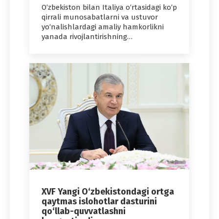
O‘zbekiston bilan Italiya o‘rtasidagi ko‘p
qirrali munosabatlarni va ustuvor
yo‘nalishlardagi amaliy hamkorlikni
yanada rivojlantirishning…
XVF Yangi O‘zbekistondagi ortga
qaytmas islohotlar dasturini
qo‘llab-quvvatlashni