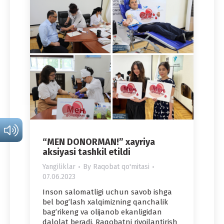
“MEN DONORMAN!” xayriya
aksiyasi tashkil etildi
Yangiliklar
By
Raqobat qo'mitasi
07.06.2023
Inson salomatligi uchun savob ishga
bel bog’lash xalqimizning qanchalik
bag’rikeng va olijanob ekanligidan
dalolat beradi. Raqobatni rivojlantirish