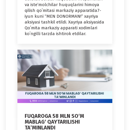
va isteʼmolchilar huquqlarini himoya
qilish qoʻmitasi markaziy apparatida7-
iyun kuni “MEN DONORMAN!” xayriya
aksiyasi tashkil etildi. Xayriya aksiyasida
Qoʻmita markaziy apparati xodimlari
koʻngilli tarzda ishtirok etdilar.
FUQAROGA 58 MLN SO‘M
MABLAG‘ QAYTARILISHI
TAʼMINLANDI