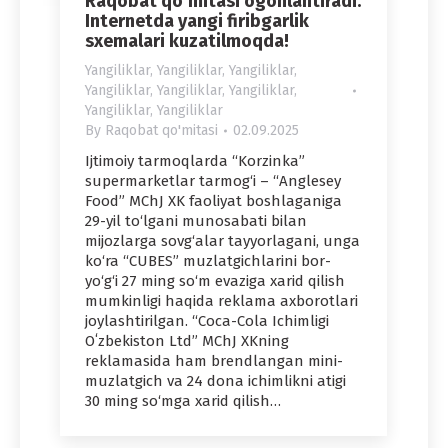
Raqobat qo‘mitasi ogohlantiradi:
Internetda yangi firibgarlik
sxemalari kuzatilmoqda!
Yangiliklar
,
Yangiliklar
,
Yangiliklar
,
Yangiliklar
,
Yangiliklar
,
Yangiliklar
,
Yangiliklar
,
Yangiliklar
By
Raqobat qo'mitasi
02.09.2025
Ijtimoiy tarmoqlarda “Korzinka”
supermarketlar tarmog‘i – “Anglesey
Food” MChJ XK faoliyat boshlaganiga
29-yil to‘lgani munosabati bilan
mijozlarga sovg‘alar tayyorlagani, unga
ko‘ra “CUBES” muzlatgichlarini bor-
yo‘g‘i 27 ming so‘m evaziga xarid qilish
mumkinligi haqida reklama axborotlari
joylashtirilgan. “Coca-Cola Ichimligi
Oʻzbekiston Ltd” MChJ XKning
reklamasida ham brendlangan mini-
muzlatgich va 24 dona ichimlikni atigi
30 ming so‘mga xarid qilish…