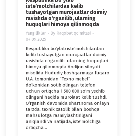
iste’molchilardan kelib
tushayotgan murojaatlar doimiy
ravishda o‘rganilib, ularning
huquqlari himoya qilinmoqda
Yangiliklar
By
Raqobat qo'mitasi
04.09.2025
Respublika bo‘ylab iste’molchilardan
kelib tushayotgan murojaatlar doimiy
ravishda o‘rganilib, ularning huquqlari
himoya qilinmoqda Andijon viloyati
misolida Hududiy boshqarmaga fuqaro
U.A. tomonidan “Texno mebel”
do‘konidan sotib olingan telefon
uchun ortiqcha 1 500 000 so‘m yechib
olingani haqida murojaat kelib tushdi.
O‘rganish davomida shartnoma onlayn
tarzda, texnik xatolik bilan boshqa
mahsulotga rasmiylashtirilgani
aniqlandi va natijada, iste’molchiga
ortiqcha…