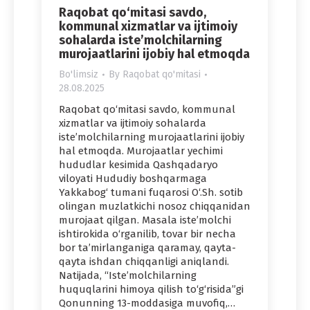
Raqobat qo‘mitasi savdo,
kommunal xizmatlar va ijtimoiy
sohalarda iste’molchilarning
murojaatlarini ijobiy hal etmoqda
Bo'limsiz
By
Raqobat qo'mitasi
28.08.2025
Raqobat qo‘mitasi savdo, kommunal
xizmatlar va ijtimoiy sohalarda
iste’molchilarning murojaatlarini ijobiy
hal etmoqda. Murojaatlar yechimi
hududlar kesimida Qashqadaryo
viloyati Hududiy boshqarmaga
Yakkabog‘ tumani fuqarosi O‘.Sh. sotib
olingan muzlatkichi nosoz chiqqanidan
murojaat qilgan. Masala iste’molchi
ishtirokida o‘rganilib, tovar bir necha
bor ta’mirlanganiga qaramay, qayta-
qayta ishdan chiqqanligi aniqlandi.
Natijada, “Iste’molchilarning
huquqlarini himoya qilish to‘g‘risida”gi
Qonunning 13-moddasiga muvofiq,…