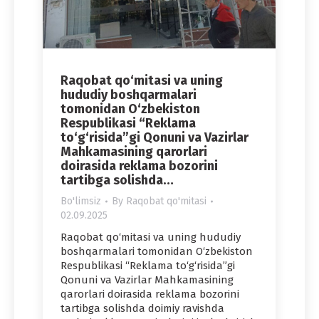
Raqobat qo‘mitasi va uning
hududiy boshqarmalari
tomonidan O‘zbekiston
Respublikasi “Reklama
to‘g‘risida”gi Qonuni va Vazirlar
Mahkamasining qarorlari
doirasida reklama bozorini
tartibga solishda…
Bo'limsiz
By
Raqobat qo'mitasi
02.09.2025
Raqobat qo‘mitasi va uning hududiy
boshqarmalari tomonidan O‘zbekiston
Respublikasi “Reklama to‘g‘risida”gi
Qonuni va Vazirlar Mahkamasining
qarorlari doirasida reklama bozorini
tartibga solishda doimiy ravishda