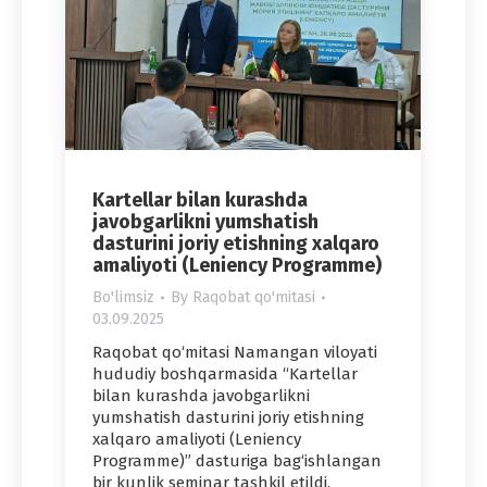
Kartellar bilan kurashda
javobgarlikni yumshatish
dasturini joriy etishning xalqaro
amaliyoti (Leniency Programme)
Bo'limsiz
By
Raqobat qo'mitasi
03.09.2025
Raqobat qo‘mitasi Namangan viloyati
hududiy boshqarmasida “Kartellar
bilan kurashda javobgarlikni
yumshatish dasturini joriy etishning
xalqaro amaliyoti (Leniency
Programme)” dasturiga bag‘ishlangan
bir kunlik seminar tashkil etildi.