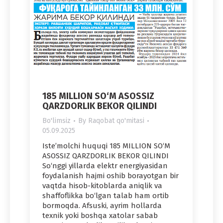
185 MILLION SO‘M ASOSSIZ
QARZDORLIK BEKOR QILINDI
Bo'limsiz
By
Raqobat qo'mitasi
05.09.2025
Iste’molchi huquqi 185 MILLION SO‘M
ASOSSIZ QARZDORLIK BEKOR QILINDI
So‘nggi yillarda elektr energiyasidan
foydalanish hajmi oshib borayotgan bir
vaqtda hisob-kitoblarda aniqlik va
shaffoflikka bo‘lgan talab ham ortib
bor­moqda. Afsuski, ayrim hol­larda
texnik yoki boshqa xato­lar sabab