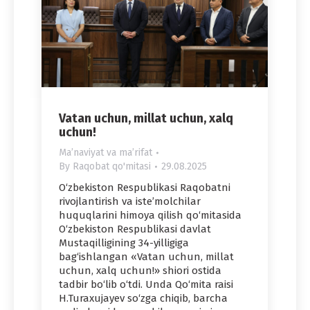
Vatan uchun, millat uchun, xalq
uchun!
Maʼnaviyat va maʼrifat
By
Raqobat qo'mitasi
29.08.2025
O‘zbekiston Respublikasi Raqobatni
rivojlantirish va iste’molchilar
huquqlarini himoya qilish qo‘mitasida
O‘zbekiston Respublikasi davlat
Mustaqilligining 34-yilligiga
bag‘ishlangan «Vatan uchun, millat
uchun, xalq uchun!» shiori ostida
tadbir bo‘lib o‘tdi. Unda Qo‘mita raisi
H.Turaxujayev so‘zga chiqib, barcha