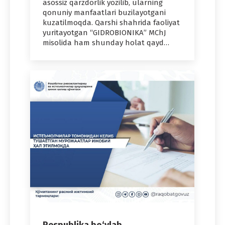
asossiz qarzdor­lik yozilib, ularning
qonuniy man­faatlari buzilayotgani
kuzatilmoqda. Qarshi shah­rida faoliyat
yuritayotgan “GID­RO­BI­ONIKA” MChJ
misolida ham shunday holat qayd…
Respublika bo‘ylab