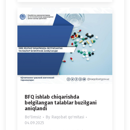
BFQ ishlab chiqarishda
belgilangan talablar buzilgani
aniqlandi
Bo'limsiz
By
Raqobat qo'mitasi
04.09.2025