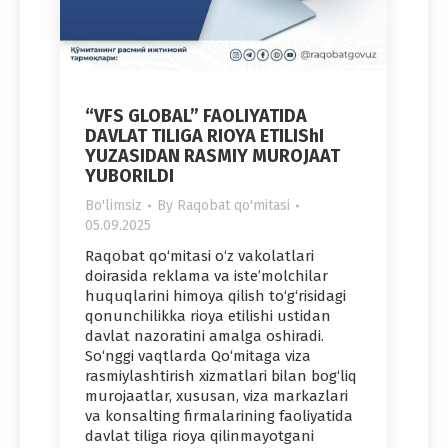
“VFS GLOBAL” FAOLIYATIDA
DAVLAT TILIGA RIOYA ETILIShI
YUZASIDAN RASMIY MUROJAAT
YUBORILDI
Bo'limsiz
By
Raqobat qo'mitasi
05.09.2025
Raqobat qo‘mitasi o‘z vakolatlari
doirasida reklama va iste’molchilar
huquqlarini himoya qilish to‘g‘risidagi
qonunchilikka rioya etilishi ustidan
davlat nazoratini amalga oshiradi.
So‘nggi vaqtlarda Qo‘mitaga viza
rasmiylashtirish xizmatlari bilan bog‘liq
murojaatlar, xususan, viza markazlari
va konsalting firmalarining faoliyatida
davlat tiliga rioya qilinmayotgani