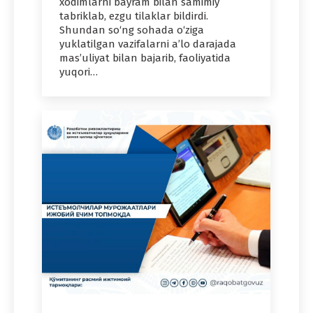
xodimlarni bayram bilan samimiy
tabriklab, ezgu tilaklar bildirdi.
Shundan so‘ng sohada o‘ziga
yuklatilgan vazifalarni a’lo darajada
mas’uliyat bilan bajarib, faoliyatida
yuqori…