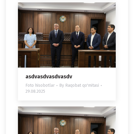
asdvasdvasdvasdv
Foto hisobotlar
By
Raqobat qo'mitasi
29.08.2025