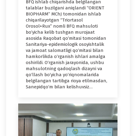
BFQ ishlab chiqarishda belgilangan
talablar buzilgani aniqlandi “ORIENT
BIOPHARM” MChJ tomonidan ishlab
chiqarilayotgan “Triortasol
Orosol+Rux” nomli BFQ mahsuloti
bo‘yicha kelib tushgan murojaat
asosida Raqobat qo‘mitasi tomonidan
Sanitariya-epidemiologik osoyishtalik
va jamoat salomatligi qo‘mitasi bilan
hamkorlikda o‘rganish ishlari amalga
oshirildi. O‘rganish jarayonida, ushbu
mahsulotning qadoqlash dizayni va
qo‘llash bo‘yicha yo‘riqnomalarida
belgilangan tartibga rioya etilmasdan,
Sanepidqo‘m bilan kelishuvsiz…