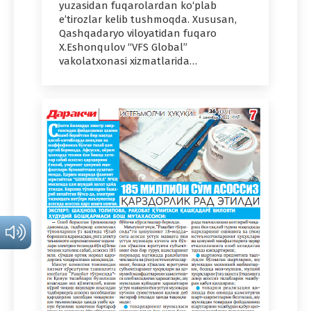
yuzasidan fuqarolardan ko‘plab
e’tirozlar kelib tushmoqda. Xususan,
Qashqadaryo viloyatidan fuqaro
X.Eshonqulov “VFS Global”
vakolatxonasi xizmatlarida…