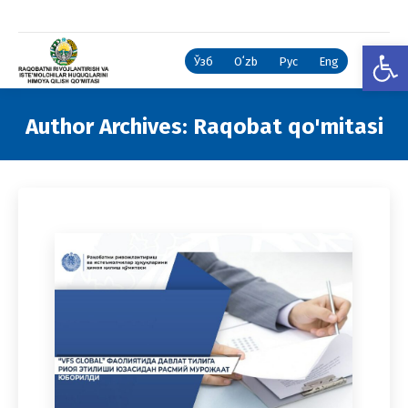
Open
Ўзб
Oʻzb
Рус
Eng
Author Archives:
Raqobat qo'mitasi
You are here: