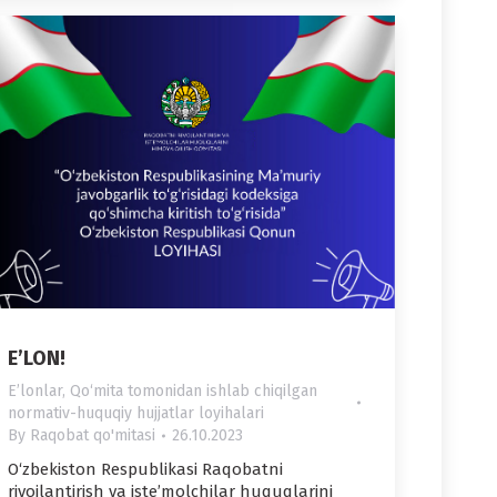
E’LON!
Eʼlonlar
,
Qo‘mita tomonidan ishlab chiqilgan
normativ-huquqiy hujjatlar loyihalari
By
Raqobat qo'mitasi
26.10.2023
O‘zbekiston Respublikasi Raqobatni
rivojlantirish va iste’molchilar huquqlarini