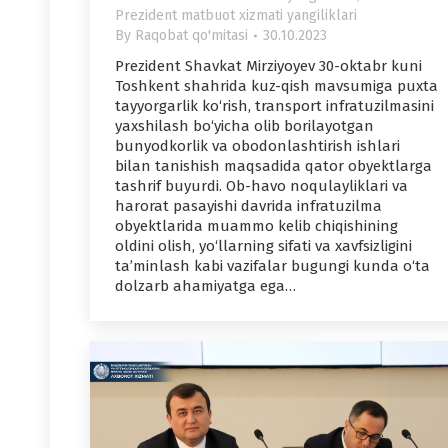
Prezident matbuot xizmati yangiliklari
By
Raqobat qo'mitasi
30.10.2023
Prezident Shavkat Mirziyoyev 30-oktabr kuni
Toshkent shahrida kuz-qish mavsumiga puxta
tayyorgarlik ko‘rish, transport infratuzilmasini
yaxshilash bo‘yicha olib borilayotgan
bunyodkorlik va obodonlashtirish ishlari
bilan tanishish maqsadida qator obyektlarga
tashrif buyurdi. Ob-havo noqulayliklari va
harorat pasayishi davrida infratuzilma
obyektlarida muammo kelib chiqishining
oldini olish, yo‘llarning sifati va xavfsizligini
ta’minlash kabi vazifalar bugungi kunda o‘ta
dolzarb ahamiyatga ega…