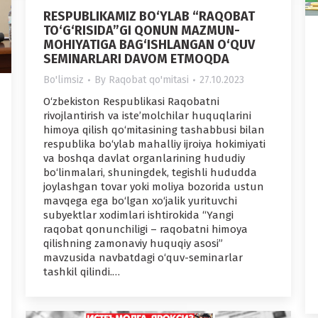
RESPUBLIKAMIZ BO‘YLAB “RAQOBAT
TO‘G‘RISIDA”GI QONUN MAZMUN-
MOHIYATIGA BAG‘ISHLANGAN O‘QUV
SEMINARLARI DAVOM ETMOQDA
Bo'limsiz
By
Raqobat qo'mitasi
27.10.2023
O‘zbekiston Respublikasi Raqobatni
rivojlantirish va iste’molchilar huquqlarini
himoya qilish qo‘mitasining tashabbusi bilan
respublika bo‘ylab mahalliy ijroiya hokimiyati
va boshqa davlat organlarining hududiy
bo‘linmalari, shuningdek, tegishli hududda
joylashgan tovar yoki moliya bozorida ustun
mavqega ega bo‘lgan xo‘jalik yurituvchi
subyektlar xodimlari ishtirokida “Yangi
raqobat qonunchiligi – raqobatni himoya
qilishning zamonaviy huquqiy asosi”
mavzusida navbatdagi o‘quv-seminarlar
tashkil qilindi.…