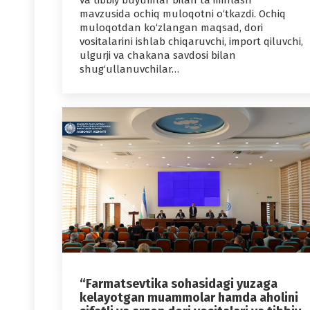
va tibbiy buyumlar bilan ta’minlash”
mavzusida ochiq muloqotni o‘tkazdi. Ochiq
muloqotdan ko‘zlangan maqsad, dori
vositalarini ishlab chiqaruvchi, import qiluvchi,
ulgurji va chakana savdosi bilan
shug‘ullanuvchilar…
“Farmatsevtika sohasidagi yuzaga
kelayotgan muammolar hamda aholini