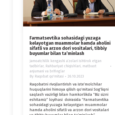
Farmatsevtika sohasidagi yuzaga
kelayotgan muammolar hamda aholini
sifatli va arzon dori vositalari, tibbiy
buyumlar bilan ta’minlash
Jamoatchilik kengashi aʼzolari ishtirok etgan
tadbirlar
,
Rahbariyat chiqishlari, matbuot
anjumani va brifinglar
By
Raqobat qo'mitasi
26.10.2023
Raqobatni rivojlantirish va iste’molchilar
huquqlarini himoya qilish qo‘mitasi Sog‘liqni
saqlash vazirligi bilan hamkorlikda “Biz sizni
eshitamiz” loyihasi doirasida “Farmatsevtika
sohasidagi yuzaga kelayotgan muammolar
hamda aholini sifatli va arzon dori vositalari