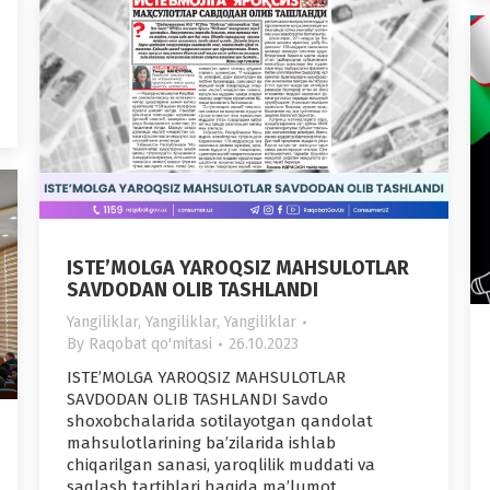
ISTE’MOLGA YAROQSIZ MAHSULOTLAR
SAVDODAN OLIB TASHLANDI
Yangiliklar
,
Yangiliklar
,
Yangiliklar
By
Raqobat qo'mitasi
26.10.2023
ISTE’MOLGA YAROQSIZ MAHSULOTLAR
SAVDODAN OLIB TASHLANDI Savdo
shoxobchalarida sotilayotgan qandolat
mahsulotlarining ba’zilarida ishlab
chiqarilgan sanasi, yaroqlilik muddati va
saqlash tartiblari haqida ma’lumot