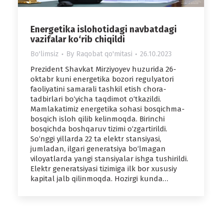
Energetika islohotidagi navbatdagi
vazifalar ko‘rib chiqildi
Bo'limsiz
By
Raqobat qo'mitasi
26.10.2023
Prezident Shavkat Mirziyoyev huzurida 26-
oktabr kuni energetika bozori regulyatori
faoliyatini samarali tashkil etish chora-
tadbirlari bo‘yicha taqdimot o‘tkazildi.
Mamlakatimiz energetika sohasi bosqichma-
bosqich isloh qilib kelinmoqda. Birinchi
bosqichda boshqaruv tizimi o‘zgartirildi.
So‘nggi yillarda 22 ta elektr stansiyasi,
jumladan, ilgari generatsiya bo‘lmagan
viloyatlarda yangi stansiyalar ishga tushirildi.
Elektr generatsiyasi tizimiga ilk bor xususiy
kapital jalb qilinmoqda. Hozirgi kunda…