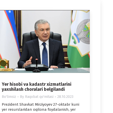
Yer hisobi va kadastr xizmatlarini
yaxshilash choralari belgilandi
Bo'limsiz
By
Raqobat qo'mitasi
28.10.2023
Prezident Shavkat Mirziyoyev 27-oktabr kuni
yer resurslaridan oqilona foydalanish, yer