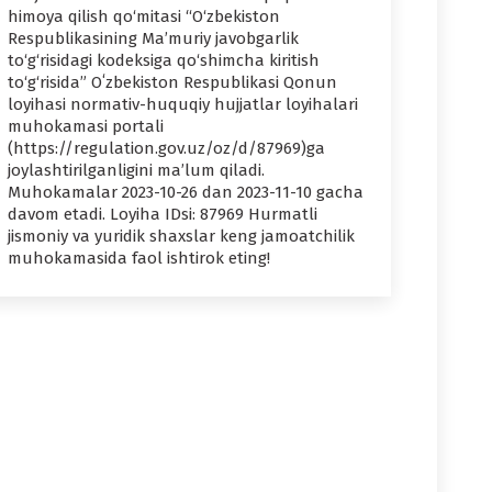
himoya qilish qo‘mitasi “O‘zbekiston
Respublikasining Ma’muriy javobgarlik
to‘g‘risidagi kodeksiga qo‘shimcha kiritish
to‘g‘risida” Oʻzbekiston Respublikasi Qonun
loyihasi normativ-huquqiy hujjatlar loyihalari
muhokamasi portali
(https://regulation.gov.uz/oz/d/87969)ga
joylashtirilganligini ma’lum qiladi.
Muhokamalar 2023-10-26 dan 2023-11-10 gacha
davom etadi. Loyiha IDsi: 87969 Hurmatli
jismoniy va yuridik shaxslar keng jamoatchilik
muhokamasida faol ishtirok eting!