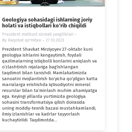
Geologiya sohasidagi ishlarning joriy
holati va istiqbollari ko‘rib chiqildi
Prezident matbuot xizmati yangiliklari
By
Raqobat qo'mitasi
27.10.2023
Prezident Shavkat Mirziyoyev 27-oktabr kuni
geologiya ishlarini kengaytirish, foydali
qazilmalarning istiqbolli konlarini aniqlash va
o‘zlashtirish rejalariga bag‘ishlangan
taqdimot bilan tanishdi. Mamlakatimizda
sanoatni rivojlantirish bo‘yicha qo‘yilgan katta
marralarga erishishda iqtisodiyotni mineral
resurslar bilan ta’minlash muhim ahamiyatga
ega. Keyingi yillarda yurtimizda geologiya
sohasini transformatsiya qilish doirasida
uning moddiy-texnik bazasi mustahkamlandi,
ilmiy izlanishlar va kadrlar tayyorlash
kuchaytirildi. Taqdimotda…