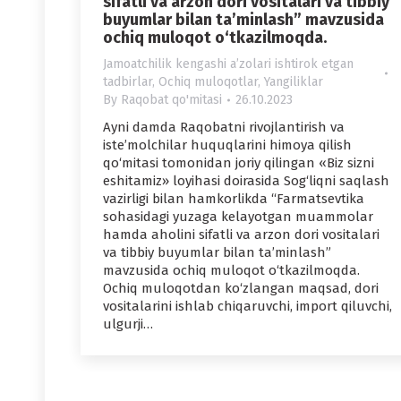
sifatli va arzon dori vositalari va tibbiy
buyumlar bilan ta’minlash” mavzusida
ochiq muloqot o‘tkazilmoqda.
Jamoatchilik kengashi aʼzolari ishtirok etgan
tadbirlar
,
Ochiq muloqotlar
,
Yangiliklar
By
Raqobat qo'mitasi
26.10.2023
Ayni damda Raqobatni rivojlantirish va
iste’molchilar huquqlarini himoya qilish
qo‘mitasi tomonidan joriy qilingan «Biz sizni
eshitamiz» loyihasi doirasida Sog‘liqni saqlash
vazirligi bilan hamkorlikda “Farmatsevtika
sohasidagi yuzaga kelayotgan muammolar
hamda aholini sifatli va arzon dori vositalari
va tibbiy buyumlar bilan ta’minlash”
mavzusida ochiq muloqot o‘tkazilmoqda.
Ochiq muloqotdan ko‘zlangan maqsad, dori
vositalarini ishlab chiqaruvchi, import qiluvchi,
ulgurji…