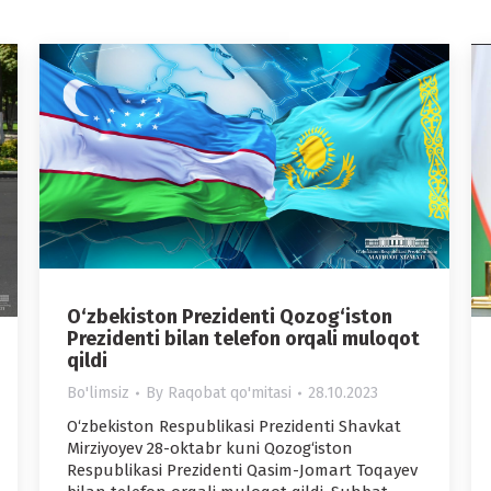
O‘zbekiston Prezidenti Qozog‘iston
Prezidenti bilan telefon orqali muloqot
qildi
Bo'limsiz
By
Raqobat qo'mitasi
28.10.2023
O‘zbekiston Respublikasi Prezidenti Shavkat
Mirziyoyev 28-oktabr kuni Qozog‘iston
Respublikasi Prezidenti Qasim-Jomart Toqayev