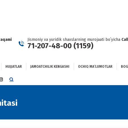
HUJJATLAR
JAMOATCHILIK KENGASHI
OCHIQ MAʼLUMOTLAR
GʻLANISH
raqami
Jismoniy va yuridik shaxslarning murojaati boʻyicha
Cal
71-207-48-00 (1159)
HUJJATLAR
JAMOATCHILIK KENGASHI
OCHIQ MAʼLUMOTLAR
BOG
TTER
INSTAGRAM
E
PAGE
NS
OPENS
IN
itasi
NEW
DOW
WINDOW