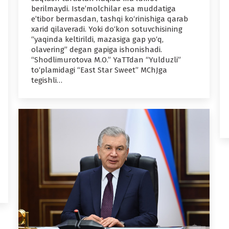
berilmaydi. Iste’molchilar esa muddatiga
e’tibor bermasdan, tashqi ko‘rinishiga qarab
xarid qilaveradi. Yoki do‘kon sotuvchisining
“yaqinda keltirildi, mazasiga gap yo‘q,
olavering” degan gapiga ishonishadi.
“Shodlimurotova M.O.” YaTTdan “Yulduzli”
to‘plamidagi “East Star Sweet” MChJga
tegishli…