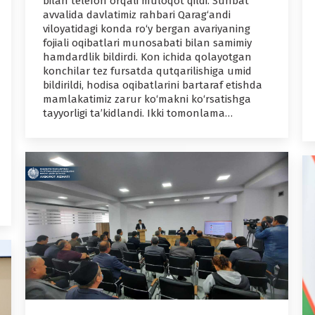
bilan telefon orqali muloqot qildi. Suhbat
avvalida davlatimiz rahbari Qarag‘andi
viloyatidagi konda ro‘y bergan avariyaning
fojiali oqibatlari munosabati bilan samimiy
hamdardlik bildirdi. Kon ichida qolayotgan
konchilar tez fursatda qutqarilishiga umid
bildirildi, hodisa oqibatlarini bartaraf etishda
mamlakatimiz zarur ko‘makni ko‘rsatishga
tayyorligi ta’kidlandi. Ikki tomonlama…