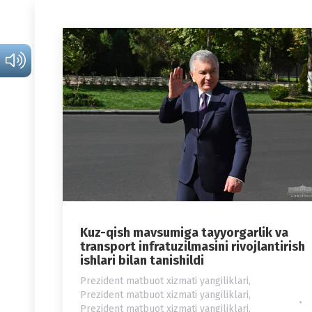
Kuz-qish mavsumiga tayyorgarlik va
transport infratuzilmasini rivojlantirish
ishlari bilan tanishildi
Prezident matbuot xizmati yangiliklari
,
Prezident matbuot xizmati yangiliklari
,
Prezident matbuot xizmati yangiliklari
,