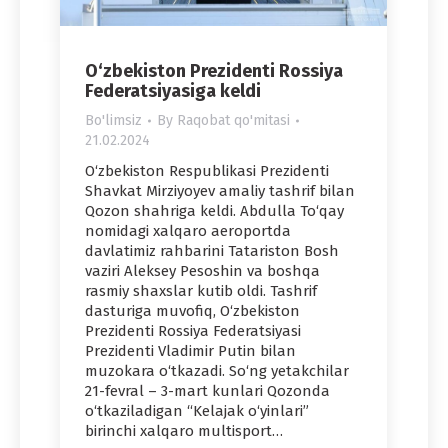
O‘zbekiston Prezidenti Rossiya
Federatsiyasiga keldi
Bo'limsiz
By
Raqobat qo'mitasi
21.02.2024
O‘zbekiston Respublikasi Prezidenti
Shavkat Mirziyoyev amaliy tashrif bilan
Qozon shahriga keldi. Abdulla To‘qay
nomidagi xalqaro aeroportda
davlatimiz rahbarini Tatariston Bosh
vaziri Aleksey Pesoshin va boshqa
rasmiy shaxslar kutib oldi. Tashrif
dasturiga muvofiq, O‘zbekiston
Prezidenti Rossiya Federatsiyasi
Prezidenti Vladimir Putin bilan
muzokara o‘tkazadi. So‘ng yetakchilar
21-fevral – 3-mart kunlari Qozonda
o‘tkaziladigan “Kelajak o‘yinlari”
birinchi xalqaro multisport…