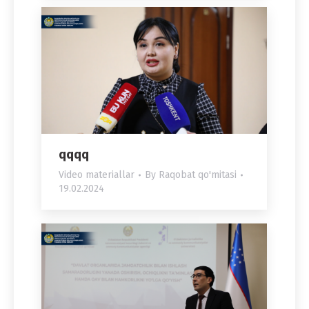
qqqq
Video materiallar
By
Raqobat qo'mitasi
19.02.2024