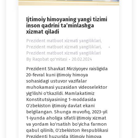
Ijtimoiy himoyaning yangi tizimi
inson qadrini ta’minlashga
xizmat qiladi
Prezident matbuot xizmati yangiliklari
,
Prezident matbuot xizmati yangiliklari
,
Prezident matbuot xizmati yangiliklari
By
Raqobat qo'mitasi
20.02.2024
Prezident Shavkat Mirziyoyev raisligida
20-fevral kuni ijtimoiy himoya
sohasidagi ustuvor vazifalar
muhokamasi yuzasidan videoselektor
yig‘ilishi o‘tkazildi. Mamlakatimiz
Konstitutsiyasining 1-moddasida
O‘zbekiston ijtimoiy davlat ekani
belgilangan. Shunga muvofiq, 2023-yil
1-iyunda aholiga sifatli ijtimoiy xizmat
va yordam ko‘rsatish bo‘yicha farmon
qabul qilinib, O‘zbekiston Respublikasi
Prezidenti huzurida Ijtimoiy himoya