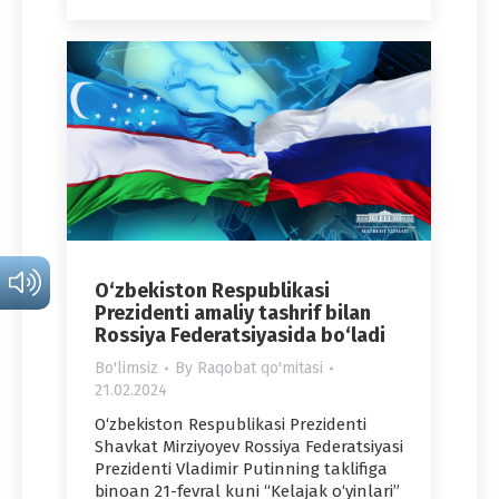
O‘zbekiston Respublikasi
Prezidenti amaliy tashrif bilan
Rossiya Federatsiyasida bo‘ladi
Bo'limsiz
By
Raqobat qo'mitasi
21.02.2024
O‘zbekiston Respublikasi Prezidenti
Shavkat Mirziyoyev Rossiya Federatsiyasi
Prezidenti Vladimir Putinning taklifiga
binoan 21-fevral kuni “Kelajak o‘yinlari”