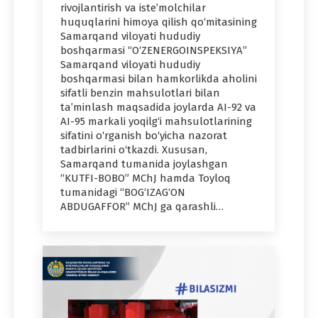
rivojlantirish va iste’molchilar
huquqlarini himoya qilish qo‘mitasining
Samarqand viloyati hududiy
boshqarmasi “O‘ZENERGOINSPEKSIYA”
Samarqand viloyati hududiy
boshqarmasi bilan hamkorlikda aholini
sifatli benzin mahsulotlari bilan
taʼminlash maqsadida joylarda AI-92 va
AI-95 markali yoqilg‘i mahsulotlarining
sifatini o‘rganish bo‘yicha nazorat
tadbirlarini o‘tkazdi. Xususan,
Samarqand tumanida joylashgan
“KUTFI-BOBO” MChJ hamda Toyloq
tumanidagi “BOG‘IZAG‘ON
ABDUGAFFOR” MChJ ga qarashli…