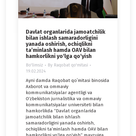
Davlat organlarida jamoatchilik
bilan ishlash samaradorligini
yanada oshirish, ochiqlikni
ta’minlash hamda OAV bilan
hamkorlikni yo‘lga qo‘yish
Bo'limsiz
By
Raqobat qo'mitasi
19.02.2024
Ayni damda Raqobat qoʻmitasi binosida
Axborot va ommaviy
kommunikatsiyalar agentligi va
O‘zbekiston jurnalistika va ommaviy
kommunikatsiyalar universiteti bilan
hamkorlikda “Davlat organlarida
jamoatchilik bilan ishlash
samaradorligini yanada oshirish,
ochiqlikni ta’minlash hamda OAV bilan
hamkorlikni yo‘lga qo‘yish” mavzuiga