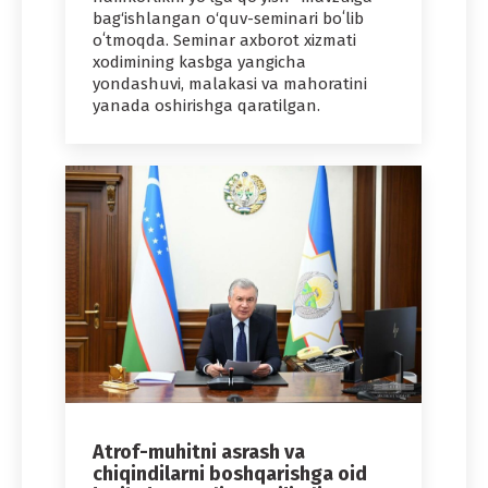
bag‘ishlangan o‘quv-seminari boʻlib
oʻtmoqda. Seminar axborot xizmati
xodimining kasbga yangicha
yondashuvi, malakasi va mahoratini
yanada oshirishga qaratilgan.
Atrof-muhitni asrash va
chiqindilarni boshqarishga oid