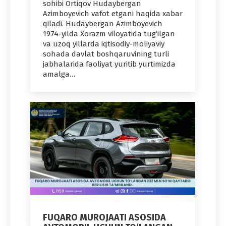
sohibi Ortiqov Hudaybergan
Azimboyevich vafot etgani haqida xabar
qiladi. Hudaybergan Azimboyevich
1974-yilda Xorazm viloyatida tug‘ilgan
va uzoq yillarda iqtisodiy-moliyaviy
sohada davlat boshqaruvining turli
jabhalarida faoliyat yuritib yurtimizda
amalga…
FUQARO MUROJAATI ASOSIDA