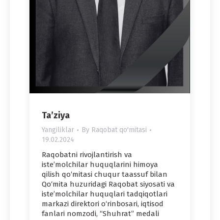
Ta’ziya
Yangiliklar
By
Raqobat qo'mitasi
19.02.2024
Raqobatni rivojlantirish va
iste’molchilar huquqlarini himoya
qilish qo‘mitasi chuqur taassuf bilan
Qo‘mita huzuridagi Raqobat siyosati va
iste’molchilar huquqlari tadqiqotlari
markazi direktori o‘rinbosari, iqtisod
fanlari nomzodi, “Shuhrat” medali