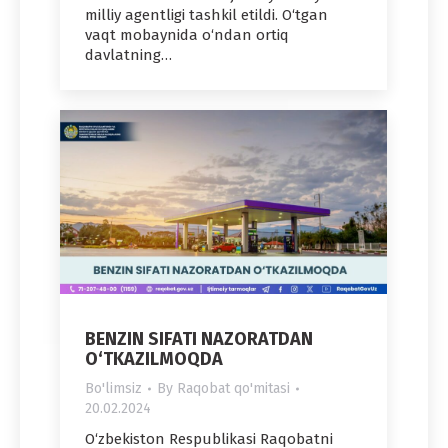
milliy agentligi tashkil etildi. O‘tgan
vaqt mobaynida o‘ndan ortiq
davlatning…
BENZIN SIFATI NAZORATDAN
O‘TKAZILMOQDA
Bo'limsiz
By
Raqobat qo'mitasi
20.02.2024
O‘zbekiston Respublikasi Raqobatni