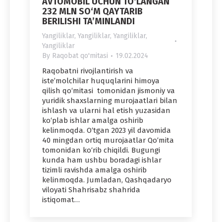
AVTOMOBIL UCHUN TO‘LANGAN
232 MLN SO‘M QAYTARIB
BERILISHI TA’MINLANDI
Yangiliklar
,
Yangiliklar
,
Yangiliklar
,
Yangiliklar
By
Raqobat qo'mitasi
19.02.2024
Raqobatni rivojlantirish va
iste’molchilar huquqlarini himoya
qilish qo‘mitasi tomonidan jismoniy va
yuridik shaxslarning murojaatlari bilan
ishlash va ularni hal etish yuzasidan
ko‘plab ishlar amalga oshirib
kelinmoqda. O‘tgan 2023 yil davomida
40 mingdan ortiq murojaatlar Qo‘mita
tomonidan ko‘rib chiqildi. Bugungi
kunda ham ushbu boradagi ishlar
tizimli ravishda amalga oshirib
kelinmoqda. Jumladan, Qashqadaryo
viloyati Shahrisabz shahrida
istiqomat…