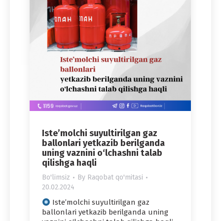
Iste’molchi suyultirilgan gaz
ballonlari yetkazib berilganda
uning vaznini o‘lchashni talab
qilishga haqli
Bo'limsiz
By
Raqobat qo'mitasi
20.02.2024
Iste’molchi suyultirilgan gaz
ballonlari yetkazib berilganda uning