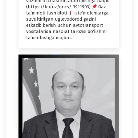
vaznini o‘lchashni talab qilishga haqli.
(https://lex.uz/docs/-3911903)
Gaz
ta’minoti tashkiloti
iste’molchilarga
suyultirilgan uglevodorod gazini
еtkazib berish uchun avtotransport
vositalarida nazorat tarozisi bo‘lishini
ta’minlashga majbur.