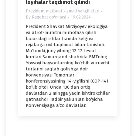
loyihalar taqdimot qilindi
Prezident matbuot xizmati yangiliklari
By
Raqobat qo'mitasi
19.02.2024
Prezident Shavkat Mirziyoyev ekologiya
va atrof-muhitni muhofaza qilish
borasidagi ishlar hamda kelgusi
rejalarga oid taqdimot bilan tanishdi.
Ma’lumki, joriy yilning 12-17-fevral
kunlari Samarqand shahrida BMTning
Yovvoyi hayvonlarning ko‘chib yuruvchi
turlarini saqlab qolishga doir
konvensiyasi Tomonlar
konferensiyasining 14-yig‘ilishi (COP-14)
bo‘lib o‘tdi. Unda 130 dan ortiq
davlatdan 2 mingga yaqin ishtirokchilar
qatnashdi. Tadbir yakunlari bo‘yicha
Konvensiyaga a’zo davlatlar…