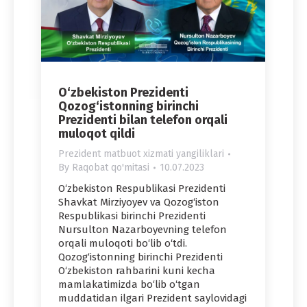
O‘zbekiston Prezidenti
Qozog‘istonning birinchi
Prezidenti bilan telefon orqali
muloqot qildi
Prezident matbuot xizmati yangiliklari
By
Raqobat qo'mitasi
10.07.2023
O‘zbekiston Respublikasi Prezidenti
Shavkat Mirziyoyev va Qozog‘iston
Respublikasi birinchi Prezidenti
Nursulton Nazarboyevning telefon
orqali muloqoti bo‘lib o‘tdi.
Qozog‘istonning birinchi Prezidenti
O‘zbekiston rahbarini kuni kecha
mamlakatimizda bo‘lib o‘tgan
muddatidan ilgari Prezident saylovidagi