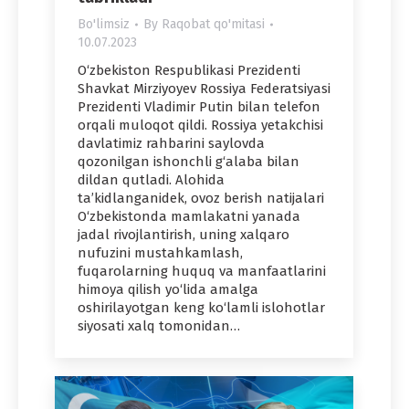
Bo'limsiz
By
Raqobat qo'mitasi
10.07.2023
O‘zbekiston Respublikasi Prezidenti
Shavkat Mirziyoyev Rossiya Federatsiyasi
Prezidenti Vladimir Putin bilan telefon
orqali muloqot qildi. Rossiya yetakchisi
davlatimiz rahbarini saylovda
qozonilgan ishonchli g‘alaba bilan
dildan qutladi. Alohida
ta’kidlanganidek, ovoz berish natijalari
O‘zbekistonda mamlakatni yanada
jadal rivojlantirish, uning xalqaro
nufuzini mustahkamlash,
fuqarolarning huquq va manfaatlarini
himoya qilish yo‘lida amalga
oshirilayotgan keng ko‘lamli islohotlar
siyosati xalq tomonidan…