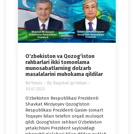
O‘zbekiston va Qozog‘iston
rahbarlari ikki tomonlama
munosabatlarning dolzarb
masalalarini muhokama qildilar
Bo'limsiz
By
Raqobat qo'mitasi
10.07.2023
O‘zbekiston Respublikasi Prezidenti
Shavkat Mirziyoyev Qozog‘iston
Respublikasi Prezidenti Qasim-Jomart
Toqayev bilan telefon orqali muloqot
qildi. Qozog‘iston rahbari O‘zbekiston
yetakchisini Prezident saylovidagi