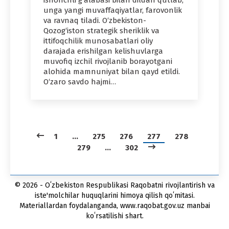
ishonchli g‘alabasi bilan dildan qutlab,
unga yangi muvaffaqiyatlar, farovonlik
va ravnaq tiladi. O‘zbekiston-
Qozog‘iston strategik sheriklik va
ittifoqchilik munosabatlari oliy
darajada erishilgan kelishuvlarga
muvofiq izchil rivojlanib borayotgani
alohida mamnuniyat bilan qayd etildi.
O‘zaro savdo hajmi…
1
…
275
276
277
278
279
…
302
© 2026 - Oʻzbekiston Respublikasi Raqobatni rivojlantirish va
iste'molchilar huquqlarini himoya qilish qoʻmitasi.
Materiallardan foydalanganda, www.raqobat.gov.uz manbai
koʻrsatilishi shart.