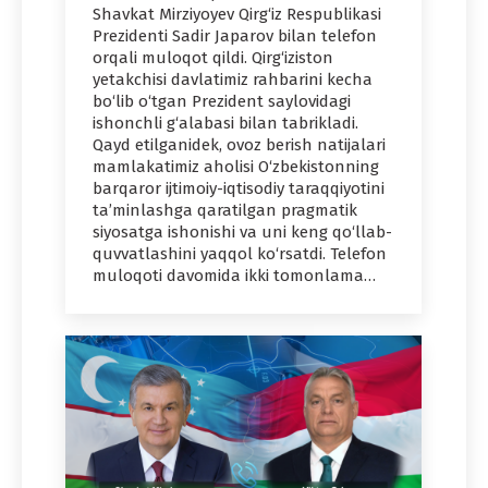
Shavkat Mirziyoyev Qirg‘iz Respublikasi
Prezidenti Sadir Japarov bilan telefon
orqali muloqot qildi. Qirg‘iziston
yetakchisi davlatimiz rahbarini kecha
bo‘lib o‘tgan Prezident saylovidagi
ishonchli g‘alabasi bilan tabrikladi.
Qayd etilganidek, ovoz berish natijalari
mamlakatimiz aholisi O‘zbekistonning
barqaror ijtimoiy-iqtisodiy taraqqiyotini
ta’minlashga qaratilgan pragmatik
siyosatga ishonishi va uni keng qo‘llab-
quvvatlashini yaqqol ko‘rsatdi. Telefon
muloqoti davomida ikki tomonlama…