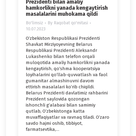
Prezidenti bilan amaliy
hamkorlikni yanada kengaytirish
masalalarini muhokama qildi
Bo'limsiz
By
Raqobat qo'mitasi
10.07.2023
O‘zbekiston Respublikasi Prezidenti
Shavkat Mirziyoyevning Belarus
Respublikasi Prezidenti Aleksandr
Lukashenko bilan telefon orqali
muloqotida amaliy hamkorlikni yanada
kengaytirish, qo‘shma kooperatsiya
loyihalarini qo‘llab-quvvatlash va faol
gumanitar almashinuvni davom
ettirish masalalari ko‘rib chiqildi.
Belarus Prezidenti davlatimiz rahbarini
Prezident saylovida qozongan
ishonchli g‘alabasi bilan samimiy
qutlab, O‘zbekistonga katta
muvaffaqiyatlar va ravnaq tiladi. O‘zaro
savdo hajmi oshib, tibbiyot,
farmatsevtika,…