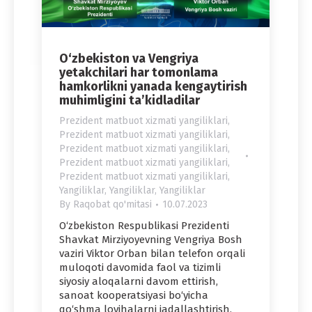
O‘zbekiston va Vengriya
yetakchilari har tomonlama
hamkorlikni yanada kengaytirish
muhimligini ta’kidladilar
Prezident matbuot xizmati yangiliklari
,
Prezident matbuot xizmati yangiliklari
,
Prezident matbuot xizmati yangiliklari
,
Prezident matbuot xizmati yangiliklari
,
Prezident matbuot xizmati yangiliklari
,
Yangiliklar
,
Yangiliklar
,
Yangiliklar
By
Raqobat qo'mitasi
10.07.2023
O‘zbekiston Respublikasi Prezidenti
Shavkat Mirziyoyevning Vengriya Bosh
vaziri Viktor Orban bilan telefon orqali
muloqoti davomida faol va tizimli
siyosiy aloqalarni davom ettirish,
sanoat kooperatsiyasi bo‘yicha
qo‘shma loyihalarni jadallashtirish,