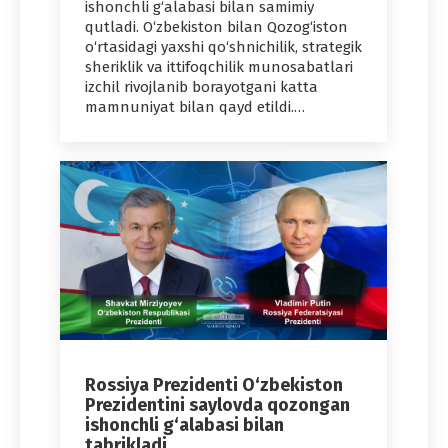
ishonchli g‘alabasi bilan samimiy
qutladi. O‘zbekiston bilan Qozog‘iston
o‘rtasidagi yaxshi qo‘shnichilik, strategik
sheriklik va ittifoqchilik munosabatlari
izchil rivojlanib borayotgani katta
mamnuniyat bilan qayd etildi.…
Rossiya Prezidenti O‘zbekiston
Prezidentini saylovda qozongan
ishonchli g‘alabasi bilan
tabrikladi