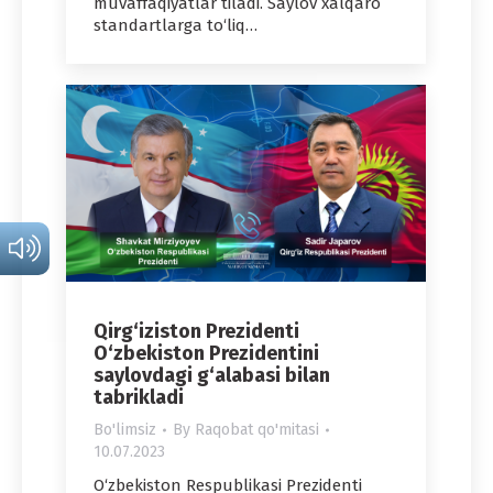
muvaffaqiyatlar tiladi. Saylov xalqaro
standartlarga to‘liq…
Qirg‘iziston Prezidenti
O‘zbekiston Prezidentini
saylovdagi g‘alabasi bilan
tabrikladi
Bo'limsiz
By
Raqobat qo'mitasi
10.07.2023
O‘zbekiston Respublikasi Prezidenti