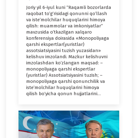
Joriy yil 6-iyul kuni “Raqamli bozorlarda
raqobat to’g’risidagi qonunni qo’llash
va isteʼmolchilar huquqlarini himoya
qilish: muammolar va imkoniyatlar”
mavzusida o’tkazilgan xalqaro
konferensiya doirasida «Monopoliyaga
qarshi ekspertlar(yuristlar)
assotsiatsiyasini tuzish yuzasidan»
kelishuv imzolandi. Mazkur kelishuvni
imzolashdan ko‘zlangan maqsad: –
monopoliyaga qarshi ekspertlar
(yuristlar) Assotsiatsiyasini tuzish; –
monopoliyaga qarshi qonunchilik va
iste’molchilar huquqlarini himoya
qilish bo‘yicha qonun hujjatlarini…