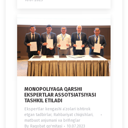
MONOPOLIYAGA QARSHI
EKSPERTLAR ASSOTSIATSIYASI
TASHKIL ETILADI
Ekspertlar kengashi a’zolari ishtirok
etgan tadbirlar
,
Rahbariyat chiqishlari,
matbuot anjumani va brifinglar
By
Raqobat qo'mitasi
10.07.2023