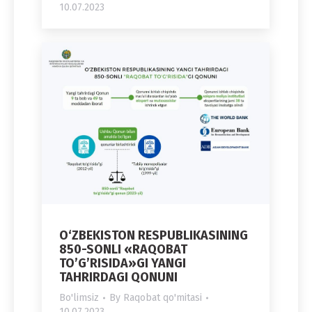
10.07.2023
O‘ZBEKISTON RESPUBLIKASINING
850-SONLI «RAQOBAT
TO’G’RISIDA»GI YANGI
TAHRIRDAGI QONUNI
Bo'limsiz
By
Raqobat qo'mitasi
10.07.2023