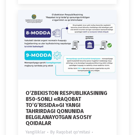
O‘ZBEKISTON RESPUBLIKASINING
850-SONLI «RAQOBAT
TO’G’RISIDA»GI YANGI
TAHRIRDAGI QONUNIDA
BELGILANAYOTGAN ASOSIY
QOIDALAR
Yangiliklar
By
Raqobat qo'mitasi