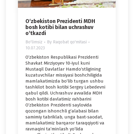
O‘zbekiston Prezidenti MDH
bosh kotibi bilan uchrashuv
o‘tkazdi
Bo'limsiz
By
Raqobat qo'mitasi
10.07.2023
O‘zbekiston Respublikasi Prezidenti
Shavkat Mirziyoyev 10-iyul kuni
Mustaqil Davlatlar Hamdo‘stligining
kuzatuvchilar missiyasi boshchiligida
mamlakatimizda bo‘lib turgan ushbu
tashkilot bosh kotibi Sergey Lebedevni
qabul qildi. Uchrashuv avvalida MDH
bosh kotibi davlatimiz rahbarini
O‘zbekiston Prezidenti saylovida
qozongan ishonchli g‘alabasi bilan
samimiy tabriklab, unga baxt-saodat,
mamlakatimiz barqaror taraqqiyoti va
ravnaqini ta’minlash yo‘lida