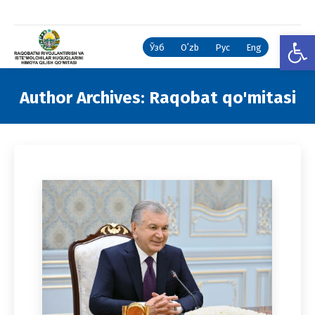
Open
Ўзб
Oʻzb
Рус
Eng
Author Archives:
Raqobat qo'mitasi
You are here: