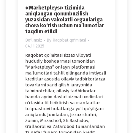
«Marketpleys» tizimida
aniqlangan qonunbuzilish
yuzasidan vakolatli organlariga
chora ko‘rish uchun ma’lumotlar
taqdim etildi
Bo'limsiz
By
Raqobat qo'mitasi
04.11.2025
Raqobat qo‘mitasi Jizzax viloyati
hududiy boshqarmasi tomonidan
“Marketpleys” onlayn platformasi
ma’lumotlari tahlil qilinganda imtiyozli
kreditlar asosida oilaviy tadbirkorlarga
tovarlarni xarid qilish jarayonida
ta’minotchilar, oilaviy tadbirkorlar
hamda ayrim davlat xizmati xodimlari
o‘rtasida til biriktirish va manfaatlar
to‘qnashuvi holatlariga yo‘l qo‘yilgani
aniqlandi. Jumladan, Jizzax shahri,
Zomin, Mirzacho‘l, Sh.Rashidov,
G‘allaorol va Zafarobod tumanlaridan
12 nafar fuqaro tomonidan kredit…