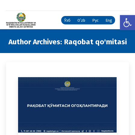
Open
Ўзб
Oʻzb
Рус
Eng
Author Archives:
Raqobat qo'mitasi
You are here: