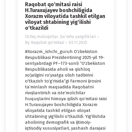
Raqobat qo‘mitasi raisi
H.Turaxujayev boshchiligida
Xorazm viloyatida tashkil etilgan
viloyat shtabining yig‘ilishi
o‘tkazildi
Ochiq muloqotlar
,
Qoʻmita yangiliklari
By
Raqobat qo'mitasi
03.11.2025
#Xorazm_ishchi_guruh O‘zbekiston
Respublikasi Prezidentining 2025-yil 19-
sentyabrdagi PF–173-sonli “O‘zbekiston
Respublikasida aholi va qishloq
xo‘jaligini ro‘yxatga olish tadbirini
o‘tkazish to‘g‘risida”gi Farmoni ijrosini
ta’minlash maqsadida Raqobatni
rivojlantirish va iste’molchilar
huquqlarini himoya qilish qo‘mitasi raisi
H.Turaxujayev boshchiligida Xorazm
viloyatida tashkil etilgan viloyat
shtabining yig‘ilishi o‘tkazildi. Yig‘ilishda
aholining demografik va ijtimoiy-
iqtisodiy xususiyatlari, yashash darajasi