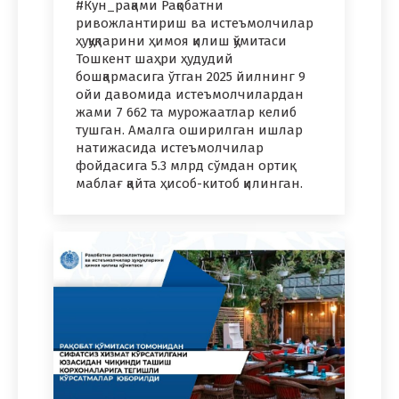
#Кун_рақами Рақобатни
ривожлантириш ва истеъмолчилар
ҳуқуқларини ҳимоя қилиш қўмитаси
Тошкент шаҳри ҳудудий
бошқармасига ўтган 2025 йилнинг 9
ойи давомида истеъмолчилардан
жами 7 662 та мурожаатлар келиб
тушган. Амалга оширилган ишлар
натижасида истеъмолчилар
фойдасига 5.3 млрд сўмдан ортиқ
маблағ қайта ҳисоб-китоб қилинган.