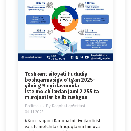
Toshkent viloyati hududiy
boshqarmasiga o‘tgan 2025-
yilning 9 oyi davomida
iste’molchilardan jami 2 255 ta
murojaatlar kelib tushgan
Bo'limsiz
By
Raqobat qo'mitasi
04.11.2025
#Kun_raqami Raqobatni rivojlantirish
va iste’molchilar huquqlarini himoya