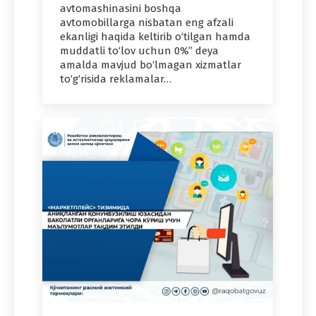
avtomashinasini boshqa
avtomobillarga nisbatan eng afzali
ekanligi haqida keltirib o‘tilgan hamda
muddatli to‘lov uchun 0%” deya
amalda mavjud bo‘lmagan xizmatlar
to‘g‘risida reklamalar…