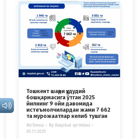
Тошкент шаҳри ҳудудий
бошқармасига ўтган 2025
йилнинг 9 ойи давомида
истеъмолчилардан жами 7 662
та мурожаатлар келиб тушган
Bo'limsiz
By
Raqobat qo'mitasi
05.11.2025