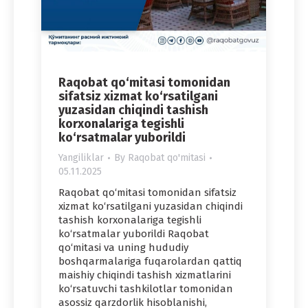
Raqobat qo‘mitasi tomonidan
sifatsiz xizmat ko‘rsatilgani
yuzasidan chiqindi tashish
korxonalariga tegishli
ko‘rsatmalar yuborildi
Yangiliklar
By
Raqobat qo'mitasi
05.11.2025
Raqobat qo‘mitasi tomonidan sifatsiz
xizmat ko‘rsatilgani yuzasidan chiqindi
tashish korxonalariga tegishli
ko‘rsatmalar yuborildi Raqobat
qo‘mitasi va uning hududiy
boshqarmalariga fuqarolardan qattiq
maishiy chiqindi tashish xizmatlarini
ko‘rsatuvchi tashkilotlar tomonidan
asossiz qarzdorlik hisoblanishi,