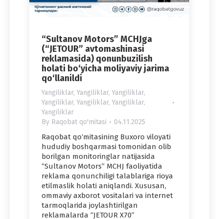
“Sultanov Motors” MCHJga
(“JETOUR” avtomashinasi
reklamasida) qonunbuzilish
holati bo‘yicha moliyaviy jarima
qo‘llanildi
Yangiliklar
,
Yangiliklar
,
Yangiliklar
,
Yangiliklar
,
Yangiliklar
,
Yangiliklar
,
Yangiliklar
By
Raqobat qo'mitasi
04.11.2025
Raqobat qo‘mitasining Buxoro viloyati
hududiy boshqarmasi tomonidan olib
borilgan monitoringlar natijasida
“Sultanov Motors” MCHJ faoliyatida
reklama qonunchiligi talablariga rioya
etilmaslik holati aniqlandi. Xususan,
ommaviy axborot vositalari va internet
tarmoqlarida joylashtirilgan
reklamalarda “JETOUR X70”