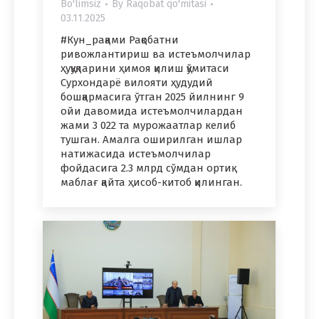
Bo'limsiz
By
Raqobat qo'mitasi
03.11.2025
#Кун_рақами Рақобатни
ривожлантириш ва истеъмолчилар
ҳуқуқларини ҳимоя қилиш қўмитаси
Cурхондарё вилояти ҳудудий
бошқармасига ўтган 2025 йилнинг 9
ойи давомида истеъмолчилардан
жами 3 022 та мурожаатлар келиб
тушган. Амалга оширилган ишлар
натижасида истеъмолчилар
фойдасига 2.3 млрд сўмдан ортиқ
маблағ қайта ҳисоб-китоб қилинган.