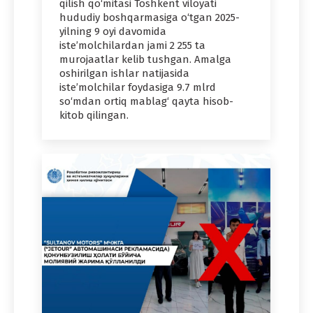
qilish qo‘mitasi Toshkent viloyati
hududiy boshqarmasiga o‘tgan 2025-
yilning 9 oyi davomida
iste’molchilardan jami 2 255 ta
murojaatlar kelib tushgan. Amalga
oshirilgan ishlar natijasida
iste’molchilar foydasiga 9.7 mlrd
so‘mdan ortiq mablag‘ qayta hisob-
kitob qilingan.