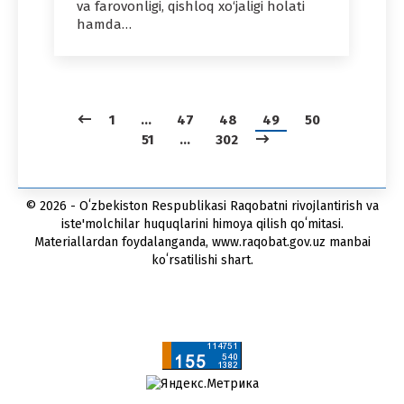
va farovonligi, qishloq xo‘jaligi holati
hamda…
1
…
47
48
49
50
51
…
302
© 2026 - Oʻzbekiston Respublikasi Raqobatni rivojlantirish va
iste'molchilar huquqlarini himoya qilish qoʻmitasi.
Materiallardan foydalanganda, www.raqobat.gov.uz manbai
koʻrsatilishi shart.