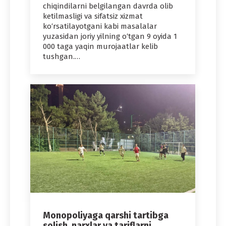
chiqindilarni belgilangan davrda olib
ketilmasligi va sifatsiz xizmat
ko‘rsatilayotgani kabi masalalar
yuzasidan joriy yilning o‘tgan 9 oyida 1
000 taga yaqin murojaatlar kelib
tushgan.…
Monopoliyaga qarshi tartibga
solish, narxlar va tariflarni