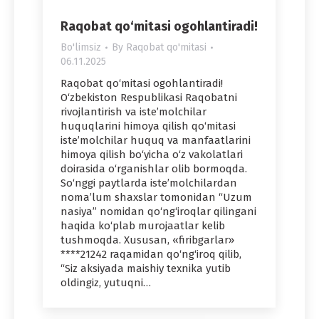
Raqobat qo‘mitasi ogohlantiradi!
Bo'limsiz
By
Raqobat qo'mitasi
06.11.2025
Raqobat qo‘mitasi ogohlantiradi!
O‘zbekiston Respublikasi Raqobatni
rivojlantirish va iste’molchilar
huquqlarini himoya qilish qo‘mitasi
iste’molchilar huquq va manfaatlarini
himoya qilish bo‘yicha o‘z vakolatlari
doirasida o‘rganishlar olib bormoqda.
So‘nggi paytlarda iste’molchilardan
noma’lum shaxslar tomonidan “Uzum
nasiya” nomidan qo‘ng‘iroqlar qilingani
haqida ko‘plab murojaatlar kelib
tushmoqda. Xususan, «firibgarlar»
****21242 raqamidan qo‘ng‘iroq qilib,
“Siz aksiyada maishiy texnika yutib
oldingiz, yutuqni…