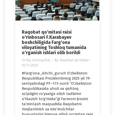
Raqobat qo‘mitasi raisi
o‘rinbosari F.Karabayev
boshchiligida Farg‘ona
viloyatining Toshloq tumanida
o‘rganish ishlari olib borildi
Ochiq muloqotlar
By
Raqobat qo'mitasi
03.11.2025
#Farg‘ona_ishchi_guruh O‘zbekiston
Respublikasi Prezidentining 2025-yil 19-
sentyabrdagi PF–173-sonli “O‘zbekiston
Respublikasida aholi va qishloq
xo‘jaligini ro‘yxatga olish tadbirini
o‘tkazish to‘g‘risida”gi Farmoni ijrosini
ta’minlash maqsadida Raqobatni
rivojlantirish va iste’molchilar
huquqlarini himoya qilish qo‘mitasi raisi