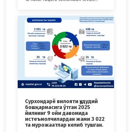
Cурхондарё вилояти ҳудудий
бошқармасига ўтган 2025
йилнинг 9 ойи давомида
истеъмолчилардан жами 3 022
та мурожаатлар келиб тушган.