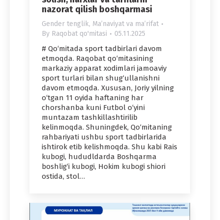
nazorat qilish boshqarmasi
Gender tenglik
,
Maʼnaviyat va maʼrifat
By
Raqobat qo'mitasi
05.11.2025
# Qo‘mitada sport tadbirlari davom
etmoqda. Raqobat qo‘mitasining
markaziy apparat xodimlari jamoaviy
sport turlari bilan shug‘ullanishni
davom etmoqda. Xususan, Joriy yilning
o‘tgan 11 oyida haftaning har
chorshanba kuni Futbol o‘yini
muntazam tashkillashtirilib
kelinmoqda. Shuningdek, Qo‘mitaning
rahbariyati ushbu sport tadbirlarida
ishtirok etib kelishmoqda. Shu kabi Rais
kubogi, hududldarda Boshqarma
boshlig‘i kubogi, Hokim kubogi shiori
ostida, stol…