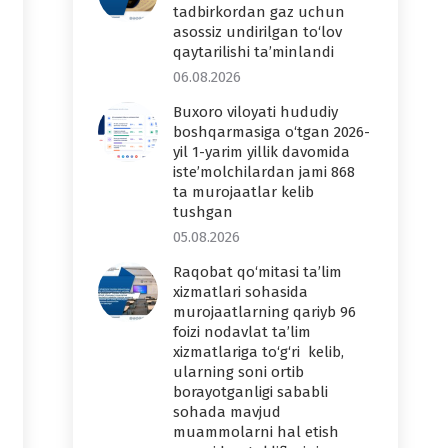
tadbirkordan gaz uchun
asossiz undirilgan to‘lov
qaytarilishi ta’minlandi
06.08.2026
Buxoro viloyati hududiy
boshqarmasiga o‘tgan 2026-
yil 1-yarim yillik davomida
iste’molchilardan jami 868
ta murojaatlar kelib
tushgan
05.08.2026
Raqobat qo‘mitasi ta’lim
xizmatlari sohasida
murojaatlarning qariyb 96
foizi nodavlat ta’lim
xizmatlariga to‘g‘ri kelib,
ularning soni ortib
borayotganligi sababli
sohada mavjud
muammolarni hal etish