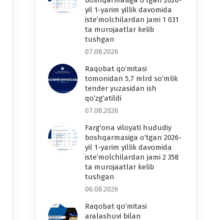
boshqarmasiga o‘tgan 2026-
yil 1-yarim yillik davomida
iste’molchilardan jami 1 031
ta murojaatlar kelib
tushgan
07.08.2026
Raqobat qo‘mitasi
tomonidan 5,7 mlrd so‘mlik
tender yuzasidan ish
qo‘zg‘atildi
07.08.2026
Farg‘ona viloyati hududiy
boshqarmasiga o‘tgan 2026-
yil 1-yarim yillik davomida
iste’molchilardan jami 2 358
ta murojaatlar kelib
tushgan
06.08.2026
Raqobat qo‘mitasi
aralashuvi bilan