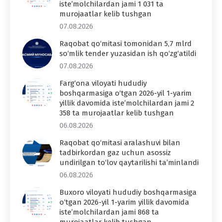
iste’molchilardan jami 1 031 ta
murojaatlar kelib tushgan
07.08.2026
Raqobat qo‘mitasi tomonidan 5,7 mlrd
so‘mlik tender yuzasidan ish qo‘zg‘atildi
07.08.2026
Farg‘ona viloyati hududiy
boshqarmasiga o‘tgan 2026-yil 1-yarim
yillik davomida iste’molchilardan jami 2
358 ta murojaatlar kelib tushgan
06.08.2026
Raqobat qo‘mitasi aralashuvi bilan
tadbirkordan gaz uchun asossiz
undirilgan to‘lov qaytarilishi ta’minlandi
06.08.2026
Buxoro viloyati hududiy boshqarmasiga
o‘tgan 2026-yil 1-yarim yillik davomida
iste’molchilardan jami 868 ta