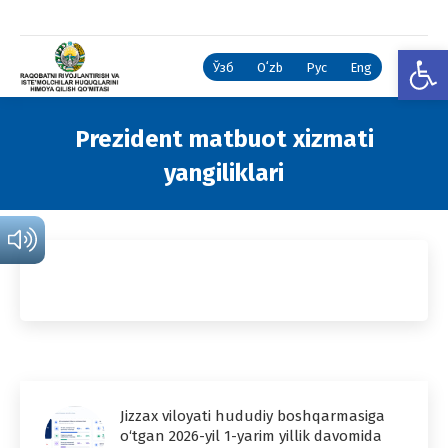
Open
Ўзб
Oʻzb
Рус
Eng
Prezident matbuot xizmati
yangiliklari
You are here:
Jizzax viloyati hududiy boshqarmasiga
o‘tgan 2026-yil 1-yarim yillik davomida