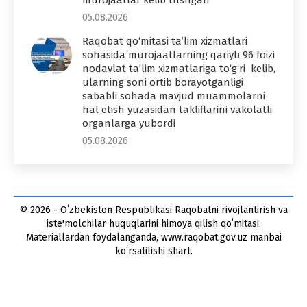
murojaatlar kelib tushgan
05.08.2026
Raqobat qo‘mitasi ta’lim xizmatlari
sohasida murojaatlarning qariyb 96 foizi
nodavlat ta’lim xizmatlariga to‘g‘ri kelib,
ularning soni ortib borayotganligi
sababli sohada mavjud muammolarni
hal etish yuzasidan takliflarini vakolatli
organlarga yubordi
05.08.2026
© 2026 - Oʻzbekiston Respublikasi Raqobatni rivojlantirish va
iste'molchilar huquqlarini himoya qilish qoʻmitasi.
Materiallardan foydalanganda, www.raqobat.gov.uz manbai
koʻrsatilishi shart.