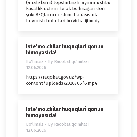
(analizlarni) topshirtirish, aynan ushbu
kasallik uchun kerak bo‘lmagan dori
yoki BFQlarni qo‘shimcha ravishda
buyurish holatlari bo‘yicha ijtimoiy…
Iste’molchilar huquqlari qonun
himoyasida!
Bo'limsiz
By
Raqobat qo'mitasi
12.06.2026
https://raqobat.gov.uz/wp-
content/uploads/2026/06/6.mp4
Iste’molchilar huquqlari qonun
himoyasida!
Bo'limsiz
By
Raqobat qo'mitasi
12.06.2026