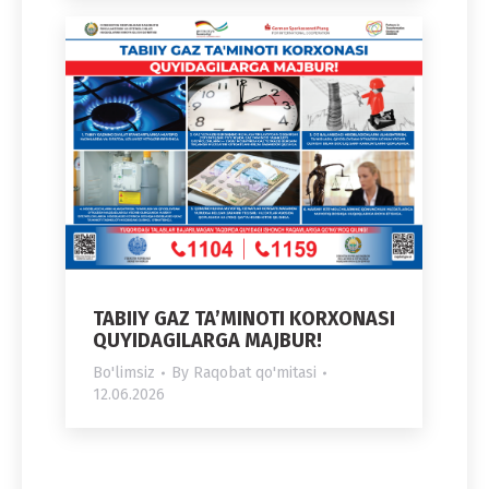
TABIIY GAZ TA’MINOTI KORXONASI
QUYIDAGILARGA MAJBUR!
Bo'limsiz
By
Raqobat qo'mitasi
12.06.2026