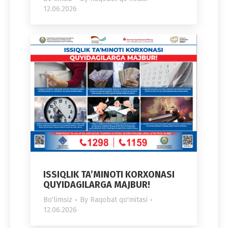
12.06.2026
ISSIQLIK TA’MINOTI KORXONASI
QUYIDAGILARGA MAJBUR!
Bo'limsiz
By
Raqobat qo'mitasi
12.06.2026