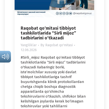
Raqobat qo‘mitasi tibbiyot
tashkilotlarida “Sirli mijoz”
tadbirlarini o‘tkazadi
Yangiliklar
By
Raqobat qo'mitasi
12.06.2026
#Sirli_mijoz Raqobat qo‘mitasi tibbiyot
tashkilotlarida “Sirli mijoz” tadbirlarini
o‘tkazadi Xabaringiz borki,
iste’molchilar xususiy yoki davlat
tibbiyot tashkilotlariga tashrif
buyurishganda klinik protokollardan
chetga chiqib boshqa diagnostik
apparatlarda qo‘shimcha
tekshiruvlarni o‘tkazish, shifokor bilan
kelishilgan joylarda kerak bo‘lmagan
tekshiruvlar yoki tahlillarni