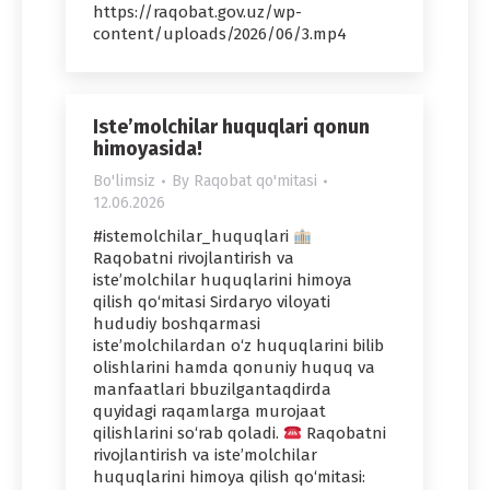
https://raqobat.gov.uz/wp-
content/uploads/2026/06/3.mp4
Iste’molchilar huquqlari qonun
himoyasida!
Bo'limsiz
By
Raqobat qo'mitasi
12.06.2026
#istemolchilar_huquqlari
Raqobatni rivojlantirish va
iste’molchilar huquqlarini himoya
qilish qo‘mitasi Sirdaryo viloyati
hududiy boshqarmasi
iste’molchilardan o‘z huquqlarini bilib
olishlarini hamda qonuniy huquq va
manfaatlari bbuzilgantaqdirda
quyidagi raqamlarga murojaat
qilishlarini so‘rab qoladi.
Raqobatni
rivojlantirish va iste’molchilar
huquqlarini himoya qilish qo‘mitasi: