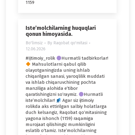
1159
Iste’molchilarning huquqlari
qonun himoyasida.
Bo'limsiz
By
Raqobat qo'mitasi
12.06.2026
#Ijtimoiy_rolik
Hurmatli tadbirkorlar!
Mahsulotlarni qabul qilib
olayotganingizda uning ishlab
chiqarilgan sanasi, yaroqlilik muddati
va ishlab chiqaruvchining pochta
manziliga alohida e’tibor
qaratishingizni so‘raymiz.
Hurmatli
iste’molchilar!
Agar siz ijtimoiy
rolikda aks ettirilgan salbiy holatlarga
duch kelsangiz, Raqobat qo‘mitasining
yagona ishonch (1159) raqamiga
murojaat qilishingiz mumkinligini
eslatib o‘tamiz. Iste’molchilarning