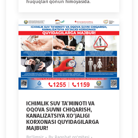
huquqlari qonun himoyasida.
ICHIMLIK SUV TA’MINOTI VA
OQOVA SUVNI CHIQARISH,
KANALIZATSIYA XO‘JALIGI
KORXONASI QUYIDAGILARGA
MAJBUR!
Bo'limsiz
By
Raqobat qo'mitasi