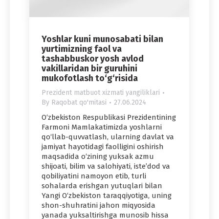
Yoshlar kuni munosabati bilan
yurtimizning faol va
tashabbuskor yosh avlod
vakillaridan bir guruhini
mukofotlash to‘g‘risida
Prezident matbuot xizmati yangiliklari
By
Raqobat qo'mitasi
27.06.2024
O‘zbekiston Respublikasi Prezidentining
Farmoni Mamlakatimizda yoshlarni
qo‘llab-quvvatlash, ularning davlat va
jamiyat hayotidagi faolligini oshirish
maqsadida o‘zining yuksak azmu
shijoati, bilim va salohiyati, iste’dod va
qobiliyatini namoyon etib, turli
sohalarda erishgan yutuqlari bilan
Yangi O‘zbekiston taraqqiyotiga, uning
shon-shuhratini jahon miqyosida
yanada yuksaltirishga munosib hissa