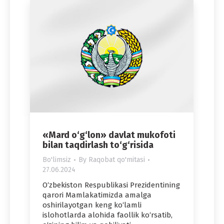
«Mard o‘g‘lon» davlat mukofoti
bilan taqdirlash to‘g‘risida
Bo'limsiz
By
Raqobat qo'mitasi
27.06.2024
O‘zbekiston Respublikasi Prezidentining
qarori Mamlakatimizda amalga
oshirilayotgan keng ko‘lamli
islohotlarda alohida faollik ko‘rsatib,