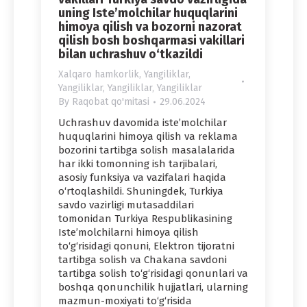
uning Iste’molchilar huquqlarini
himoya qilish va bozorni nazorat
qilish bosh boshqarmasi vakillari
bilan uchrashuv o‘tkazildi
Xalqaro hamkorlik
,
Yangiliklar
,
Yangiliklar
,
Yangiliklar
,
Yangiliklar
By
Raqobat qo'mitasi
29.06.2024
Uchrashuv davomida iste’molchilar
huquqlarini himoya qilish va reklama
bozorini tartibga solish masalalarida
har ikki tomonning ish tarjibalari,
asosiy funksiya va vazifalari haqida
o‘rtoqlashildi. Shuningdek, Turkiya
savdo vazirligi mutasaddilari
tomonidan Turkiya Respublikasining
Iste’molchilarni himoya qilish
to‘g‘risidagi qonuni, Elektron tijoratni
tartibga solish va Chakana savdoni
tartibga solish to‘g‘risidagi qonunlari va
boshqa qonunchilik hujjatlari, ularning
mazmun-moxiyati to‘g‘risida