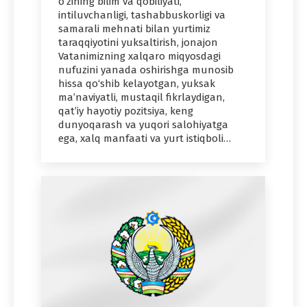
o‘zining bilim va qobiliyati,
intiluvchanligi, tashabbuskorligi va
samarali mehnati bilan yurtimiz
taraqqiyotini yuksaltirish, jonajon
Vatanimizning xalqaro miqyosdagi
nufuzini yanada oshirishga munosib
hissa qo‘shib kelayotgan, yuksak
ma’naviyatli, mustaqil fikrlaydigan,
qat’iy hayotiy pozitsiya, keng
dunyoqarash va yuqori salohiyatga
ega, xalq manfaati va yurt istiqboli…