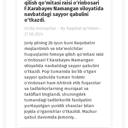
qilish qo‘mitasi raisi o‘rinbosari
F.Karabayev Namangan viloyatida
navbatdagi sayyor qabulini
o‘tkazdi.
Ochiq muloqotlar
By
Raqobat qo'mitasi
27.06.2024
Joriy yilning 26-iyun kuni Raqobatni
rivojlantirish va iste’molchilar
huquqlarini himoya qilish qo‘mitasi raisi
o‘rinbosari F.Karabayev Namangan
viloyatida navbatdagi sayyor qabulini
o‘tkazdi. Pop tumanida bo‘lib o‘tgan
sayyor qabulda tuman hokimi
o‘rinbosari ham ishtirok etib fuqarolar
va tadbirkorlarning murojaat va
takliflari tinglandi, shuningdek
tumandagi tadbirkorlik faoliyatini
yuritayotgan yuridik shaxslar bilan
joyida o‘rganishlar o‘tkazildi. Mazkur
qabul davomida jismoniy…