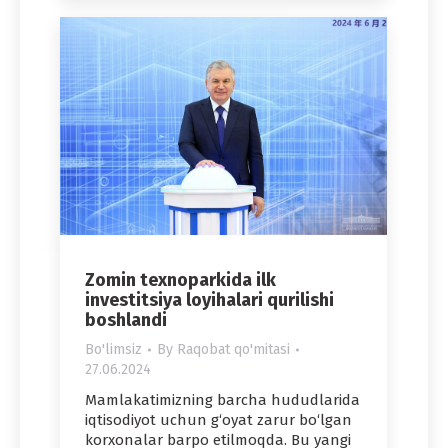
Zomin texnoparkida ilk
investitsiya loyihalari qurilishi
boshlandi
Bo'limsiz
By
Raqobat qo'mitasi
27.06.2024
Mamlakatimizning barcha hududlarida
iqtisodiyot uchun g‘oyat zarur bo‘lgan
korxonalar barpo etilmoqda. Bu yangi