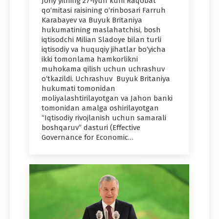
Joriy yilning 27-iyun kuni Raqobat
qo‘mitasi raisining o‘rinbosari Farruh
Karabayev va Buyuk Britaniya
hukumatining maslahatchisi, bosh
iqtisodchi Milian Sladoye bilan turli
iqtisodiy va huquqiy jihatlar bo‘yicha
ikki tomonlama hamkorlikni
muhokama qilish uchun uchrashuv
o‘tkazildi. Uchrashuv Buyuk Britaniya
hukumati tomonidan
moliyalashtirilayotgan va Jahon banki
tomonidan amalga oshirilayotgan
“Iqtisodiy rivojlanish uchun samarali
boshqaruv” dasturi (Effective
Governance for Economic…