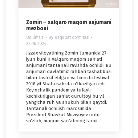
Zomin – xalqaro maqom anjumani
mezboni
Bo'limsiz
By
Raqobat qo'mitasi
27.06.2024
Jizzax viloyatining Zomin tumanida 27-
iyun kuni II Xalqaro maqom san’ati
anjumani tantanali ravishda ochildi. Bu
anjuman davlatimiz rahbari tashabbusi
bilan tashkil etilgan va birinchi festival
2018 yil Shahrisabzda o‘tkazilgan edi.
Keyinchalik pandemiya tufayli
kechiktirilgan san’at qurultoyi bu yil
yangicha ruh va shukuh bilan qaytdi.
Tantanali ochilish marosimida
Prezident Shavkat Mirziyoyev nutq
so‘zlab, maqom san’atining tarixi…