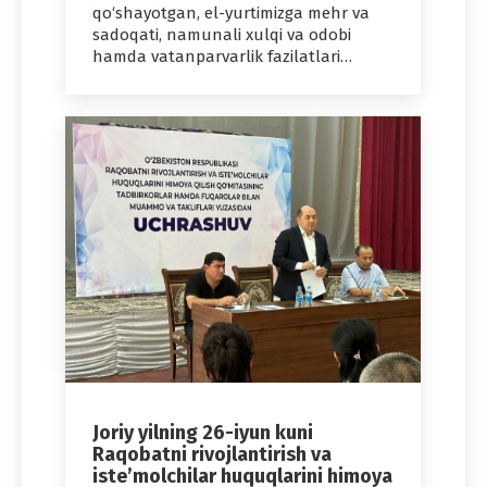
qo‘shayotgan, el-yurtimizga mehr va
sadoqati, namunali xulqi va odobi
hamda vatanparvarlik fazilatlari…
Joriy yilning 26-iyun kuni
Raqobatni rivojlantirish va
iste’molchilar huquqlarini himoya