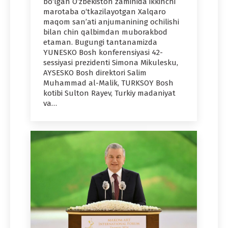
bo‘lgan O‘zbekiston zaminida ikkinchi
marotaba o‘tkazilayotgan Xalqaro
maqom san’ati anjumanining ochilishi
bilan chin qalbimdan muborakbod
etaman. Bugungi tantanamizda
YUNЕSKO Bosh konferensiyasi 42-
sessiyasi prezidenti Simona Mikulesku,
AYSЕSKO Bosh direktori Salim
Muhammad al-Malik, TURKSOY Bosh
kotibi Sulton Rayev, Turkiy madaniyat
va…