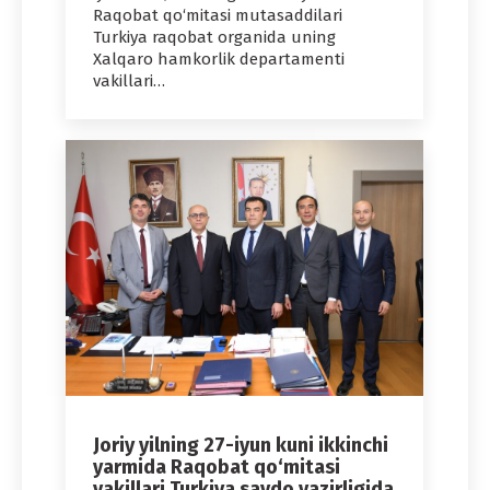
Raqobat qo‘mitasi mutasaddilari
Turkiya raqobat organida uning
Xalqaro hamkorlik departamenti
vakillari…
Joriy yilning 27-iyun kuni ikkinchi
yarmida Raqobat qo‘mitasi
vakillari Turkiya savdo vazirligida