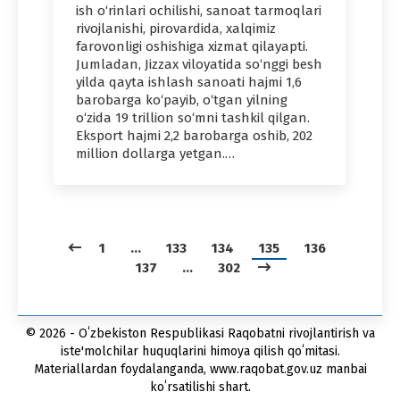
ish o‘rinlari ochilishi, sanoat tarmoqlari
rivojlanishi, pirovardida, xalqimiz
farovonligi oshishiga xizmat qilayapti.
Jumladan, Jizzax viloyatida so‘nggi besh
yilda qayta ishlash sanoati hajmi 1,6
barobarga ko‘payib, o‘tgan yilning
o‘zida 19 trillion so‘mni tashkil qilgan.
Eksport hajmi 2,2 barobarga oshib, 202
million dollarga yetgan.…
1
…
133
134
135
136
137
…
302
© 2026 - Oʻzbekiston Respublikasi Raqobatni rivojlantirish va
iste'molchilar huquqlarini himoya qilish qoʻmitasi.
Materiallardan foydalanganda, www.raqobat.gov.uz manbai
koʻrsatilishi shart.