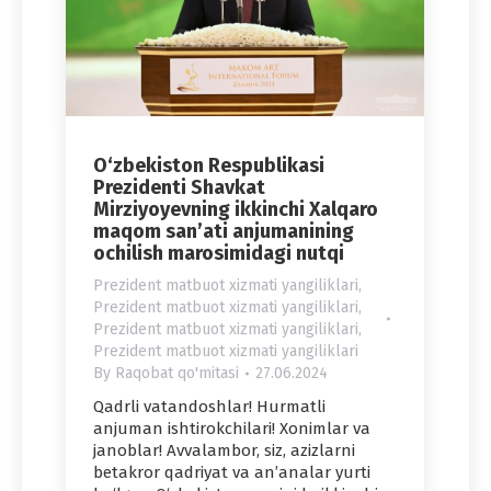
O‘zbekiston Respublikasi
Prezidenti Shavkat
Mirziyoyevning ikkinchi Xalqaro
maqom san’ati anjumanining
ochilish marosimidagi nutqi
Prezident matbuot xizmati yangiliklari
,
Prezident matbuot xizmati yangiliklari
,
Prezident matbuot xizmati yangiliklari
,
Prezident matbuot xizmati yangiliklari
By
Raqobat qo'mitasi
27.06.2024
Qadrli vatandoshlar! Hurmatli
anjuman ishtirokchilari! Xonimlar va
janoblar! Avvalambor, siz, azizlarni
betakror qadriyat va an’analar yurti