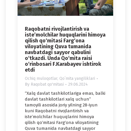
Raqobatni rivojlantirish va
iste’molchilar huquqlarini himoya
qilish qo‘mitasi Farg‘ona
viloyatining Quva tumanida
navbatdagi sayyor qabulini
o‘tkazdi. Unda Qo‘mita raisi
o‘rinbosari F.Karabayev ishtirok
etdi
Ochiq muloqotlar
,
Qoʻmita yangiliklari
By
Raqobat qo'mitasi
29.06.2024
“Xalq davlat tashkilotlariga emas, balki
davlat tashkilotlari xalq uchun”
tamoyili asosida joriy yilning 28-iyun
kuni Raqobatni rivojlantirish va
iste’molchilar huquqlarini himoya
qilish qo‘mitasi Farg‘ona viloyatining
Quva tumanida navbatdagi sayyor