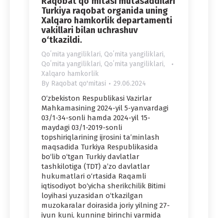
Raqobat qo‘mitasi mutasaddilari
Turkiya raqobat organida uning
Xalqaro hamkorlik departamenti
vakillari bilan uchrashuv
o‘tkazildi.
Qoʻmita yangiliklari
,
Qoʻmita yangiliklari
,
Qoʻmita yangiliklari
,
Qoʻmita yangiliklari
,
Xalqaro hamkorlik
By
Raqobat qo'mitasi
29.06.2024
O‘zbekiston Respublikasi Vazirlar
Mahkamasining 2024-yil 5-yanvardagi
03/1-34-sonli hamda 2024-yil 15-
maydagi 03/1-2019-sonli
topshiriqlarining ijrosini ta’minlash
maqsadida Turkiya Respublikasida
bo‘lib o‘tgan Turkiy davlatlar
tashkilotiga (TDT) a’zo davlatlar
hukumatlari o‘rtasida Raqamli
iqtisodiyot bo‘yicha sherikchilik Bitimi
loyihasi yuzasidan o‘tkazilgan
muzokaralar doirasida joriy yilning 27-
iyun kuni, kunning birinchi yarmida