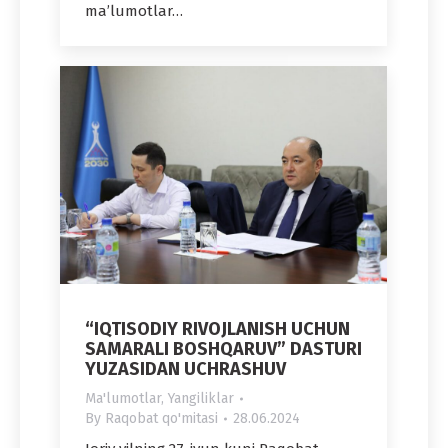
ma’lumotlar…
“IQTISODIY RIVOJLANISH UCHUN
SAMARALI BOSHQARUV” DASTURI
YUZASIDAN UCHRASHUV
Ma'lumotlar
,
Yangiliklar
By
Raqobat qo'mitasi
28.06.2024