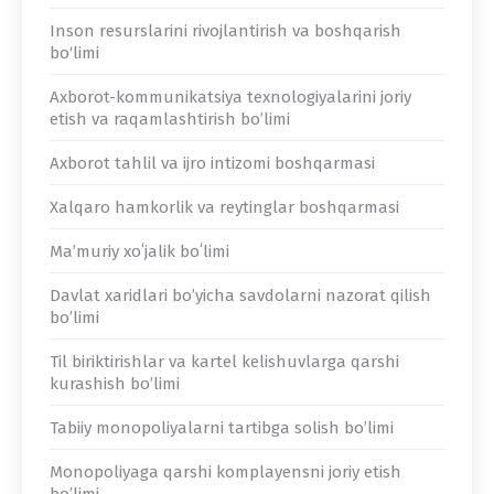
Inson resurslarini rivojlantirish va boshqarish
bo‘limi
Axborot-kommunikatsiya texnologiyalarini joriy
etish va raqamlashtirish bo’limi
Axborot tahlil va ijro intizomi boshqarmasi
Xalqaro hamkorlik va reytinglar boshqarmasi
Maʼmuriy xoʻjalik boʻlimi
Davlat xaridlari bo’yicha savdolarni nazorat qilish
bo’limi
Til biriktirishlar va kartel kelishuvlarga qarshi
kurashish bo’limi
Tabiiy monopoliyalarni tartibga solish bo’limi
Monopoliyaga qarshi komplayensni joriy etish