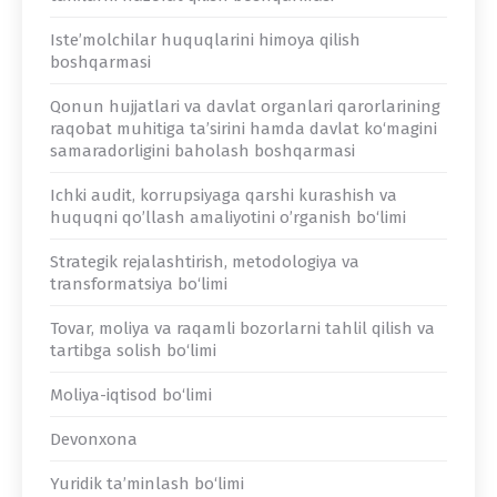
Iste’molchilar huquqlarini himoya qilish
boshqarmasi
Qonun hujjatlari va davlat organlari qarorlarining
raqobat muhitiga ta’sirini hamda davlat ko‘magini
samaradorligini baholash boshqarmasi
Ichki audit, korrupsiyaga qarshi kurashish va
huquqni qoʼllash amaliyotini oʼrganish bo‘limi
Strategik rejalashtirish, metodologiya va
transformatsiya bo‘limi
Tovar, moliya va raqamli bozorlarni tahlil qilish va
tartibga solish bo‘limi
Moliya-iqtisod bo‘limi
Devonxona
Yuridik ta’minlash bo‘limi