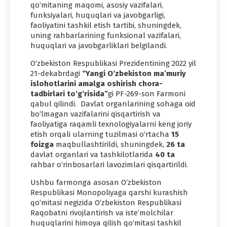
qo‘mitaning maqomi, asosiy vazifalari,
funksiyalari, huquqlari va javobgarligi,
faoliyatini tashkil etish tartibi, shuningdek,
uning rahbarlarining funksional vazifalari,
huquqlari va javobgarliklari belgilandi.
O‘zbekiston Respublikasi Prezidentining 2022 yil
21-dekabrdagi
“Yangi O‘zbekiston ma’muriy
islohotlarini amalga oshirish chora-
tadbirlari to‘g‘risida”
gi PF-269-son Farmoni
qabul qilindi. Davlat organlarining sohaga oid
bo‘lmagan vazifalarini qisqartirish va
faoliyatiga raqamli texnologiyalarni keng joriy
etish orqali ularning tuzilmasi o‘rtacha
15
foizga
maqbullashtirildi, shuningdek,
26
ta
davlat organlari va tashkilotlarida
40
ta
rahbar o‘rinbosarlari lavozimlari qisqartirildi.
Ushbu farmonga asosan O‘zbekiston
Respublikasi Monopoliyaga qarshi kurashish
qo‘mitasi negizida O‘zbekiston Respublikasi
Raqobatni rivojlantirish va iste’molchilar
huquqlarini himoya qilish qo‘mitasi tashkil