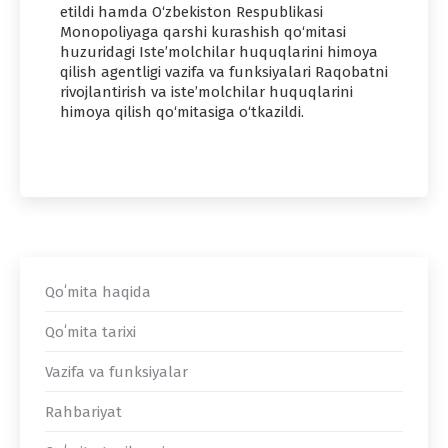
etildi hamda O‘zbekiston Respublikasi
Monopoliyaga qarshi kurashish qo‘mitasi
huzuridagi Iste’molchilar huquqlarini himoya
qilish agentligi vazifa va funksiyalari Raqobatni
rivojlantirish va iste’molchilar huquqlarini
himoya qilish qo‘mitasiga o‘tkazildi.
Qoʻmita haqida
Qoʻmita tarixi
Vazifa va funksiyalar
Rahbariyat