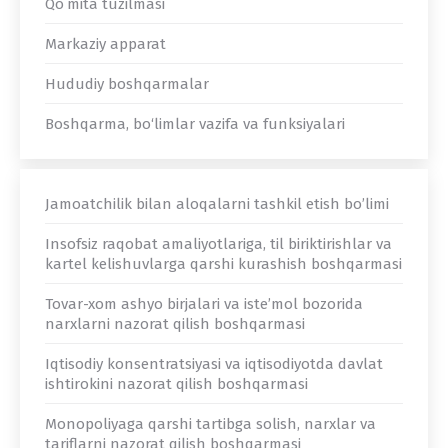
Qoʻmita tuzilmasi
Markaziy apparat
Hududiy boshqarmalar
Boshqarma, bo‘limlar vazifa va funksiyalari
Jamoatchilik bilan aloqalarni tashkil etish bo’limi
Insofsiz raqobat amaliyotlariga, til biriktirishlar va
kartel kelishuvlarga qarshi kurashish boshqarmasi
Tovar-xom ashyo birjalari va iste’mol bozorida
narxlarni nazorat qilish boshqarmasi
Iqtisodiy konsentratsiyasi va iqtisodiyotda davlat
ishtirokini nazorat qilish boshqarmasi
Monopoliyaga qarshi tartibga solish, narxlar va
tariflarni nazorat qilish boshqarmasi