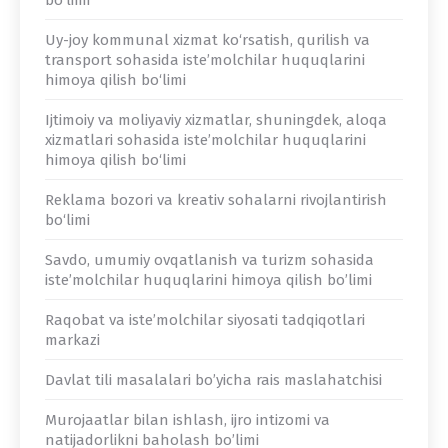
bo’limi
Uy-joy kommunal xizmat ko‘rsatish, qurilish va
transport sohasida iste’molchilar huquqlarini
himoya qilish bo‘limi
Ijtimoiy va moliyaviy xizmatlar, shuningdek, aloqa
xizmatlari sohasida iste’molchilar huquqlarini
himoya qilish bo‘limi
Reklama bozori va kreativ sohalarni rivojlantirish
bo‘limi
Savdo, umumiy ovqatlanish va turizm sohasida
iste’molchilar huquqlarini himoya qilish bo’limi
Raqobat va iste’molchilar siyosati tadqiqotlari
markazi
Davlat tili masalalari bo’yicha rais maslahatchisi
Murojaatlar bilan ishlash, ijro intizomi va
natijadorlikni baholash bo’limi