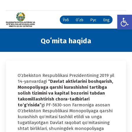
Open
Ўзб
Oʻzb
Рус
Eng
Qoʻmita haqida
You are here:
O‘zbekiston Respublikasi Prezidentining 2019 yil
14-yanvardagi
“Davlat aktivlarini boshqarish,
Monopoliyaga qarshi kurashishni tartibga
solish tizimini va kapital bozorini tubdan
takomillashtirish chora-tadbirlari
to‘g‘risida”
gi PF-5630-son Farmoniga asosan
O‘zbekiston Respublikasi Monopoliyaga qarshi
kurashish qo‘mitasi tashkil etildi va unga
tugatilayotgan Davlat raqobat qo‘mitasining
shtat birliklari, shuningdek monopoliyaga