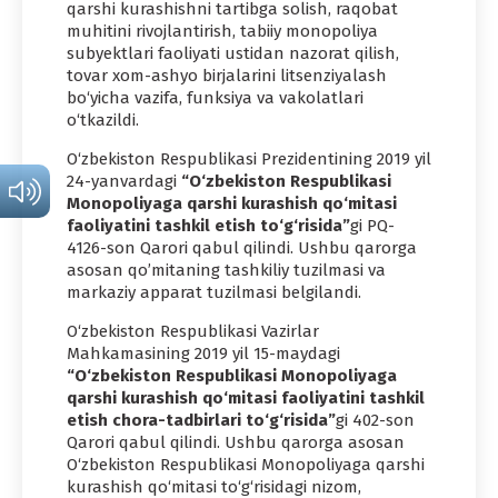
qarshi kurashishni tartibga solish, raqobat
muhitini rivojlantirish, tabiiy monopoliya
subyektlari faoliyati ustidan nazorat qilish,
tovar xom-ashyo birjalarini litsenziyalash
bo‘yicha vazifa, funksiya va vakolatlari
o‘tkazildi.
O‘zbekiston Respublikasi Prezidentining 2019 yil
24-yanvardagi
“O‘zbekiston Respublikasi
Monopoliyaga qarshi kurashish qo‘mitasi
faoliyatini tashkil etish to‘g‘risida”
gi PQ-
4126-son Qarori qabul qilindi. Ushbu qarorga
asosan qo’mitaning tashkiliy tuzilmasi va
markaziy apparat tuzilmasi belgilandi.
O‘zbekiston Respublikasi Vazirlar
Mahkamasining 2019 yil 15-maydagi
“
O‘zbekiston Respublikasi Monopoliyaga
qarshi kurashish qo‘mitasi faoliyatini tashkil
etish chora-tadbirlari to‘g‘risida”
gi 402-son
Qarori qabul qilindi. Ushbu qarorga asosan
O‘zbekiston Respublikasi Monopoliyaga qarshi
kurashish qo‘mitasi to‘g‘risidagi nizom,