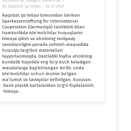
Ma'lumotlar
,
Xalqaro hamkorlik
By
Raqobat qo'mitasi
26.01.2024
Raqobat qo‘mitasi tomonidan German
Sparkassenstiftung for International
Cooperation (Germaniya) tashkiloti bilan
hamkorlikda iste’molchilar huquqlarini
himoya qilish va aholining moliyaviy
savodxonligini yanada oshirish maqsadida
huquqiy targ‘ibot materiallari
tayyorlanmoqda. Dastlabki loyiha aholining
kundalik hayotida eng ko‘p duch keladigan
masalalarga bag‘ishlangan bo‘lib, unda
iste’molchilar uchun muhim bo‘lgan
ma’lumot va tavsiyalar keltirilgan. Xususan,
bank plastik kartalaridan to‘g‘ri foydalanish;
himoya…