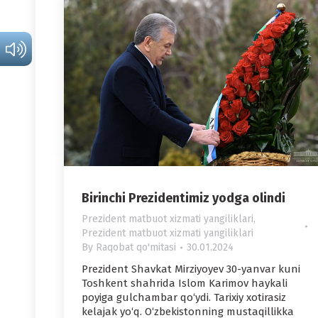
Birinchi Prezidentimiz yodga olindi
Prezident matbuot xizmati yangiliklari
,
Prezident matbuot xizmati yangiliklari
By
Raqobat qo'mitasi
30.01.2024
Prezident Shavkat Mirziyoyev 30-yanvar kuni
Toshkent shahrida Islom Karimov haykali
poyiga gulchambar qo‘ydi. Tarixiy xotirasiz
kelajak yo‘q. O‘zbekistonning mustaqillikka