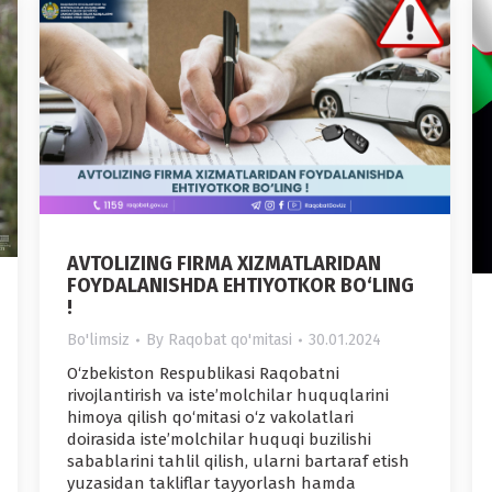
AVTOLIZING FIRMA XIZMATLARIDAN
FOYDALANISHDA EHTIYOTKOR BO‘LING
!
Bo'limsiz
By
Raqobat qo'mitasi
30.01.2024
O‘zbekiston Respublikasi Raqobatni
rivojlantirish va iste’molchilar huquqlarini
himoya qilish qo‘mitasi o‘z vakolatlari
doirasida iste’molchilar huquqi buzilishi
sabablarini tahlil qilish, ularni bartaraf etish
yuzasidan takliflar tayyorlash hamda