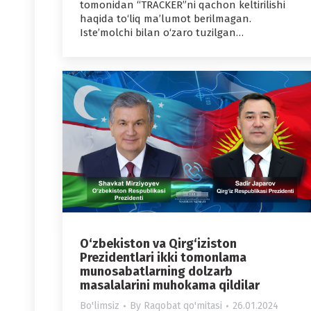
tomonidan “TRACKER”ni qachon keltirilishi
haqida to‘liq ma’lumot berilmagan.
Iste’molchi bilan o‘zaro tuzilgan…
O‘zbekiston va Qirg‘iziston
Prezidentlari ikki tomonlama
munosabatlarning dolzarb
masalalarini muhokama qildilar
Bo'limsiz
By
Raqobat qo'mitasi
26.01.2024