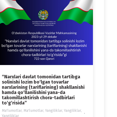
“Narxlari davlat tomonidan tartibga
solinishi lozim bo‘lgan tovarlar
narxlarining (tariflarining) shakllanishi
hamda qo‘llanilishini yana-da
takomillashtirish chora-tadbirlari
to‘g‘risida”
Ma'lumotlar
,
Ma'lumotlar
,
Yangiliklar
,
Yangiliklar
,
Yangiliklar