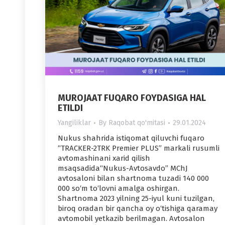
MUROJAAT FUQARO FOYDASIGA HAL
ETILDI
Yangiliklar
By
Raqobat qo'mitasi
29.01.2024
Nukus shahrida istiqomat qiluvchi fuqaro
“TRACKER-2TRK Premier PLUS” markali rusumli
avtomashinani xarid qilish
msaqsadida“Nukus-Avtosavdo” MChJ
avtosaloni bilan shartnoma tuzadi 140 000
000 so‘m to‘lovni amalga oshirgan.
Shartnoma 2023 yilning 25-iyul kuni tuzilgan,
biroq oradan bir qancha oy o‘tishiga qaramay
avtomobil yetkazib berilmagan. Avtosalon