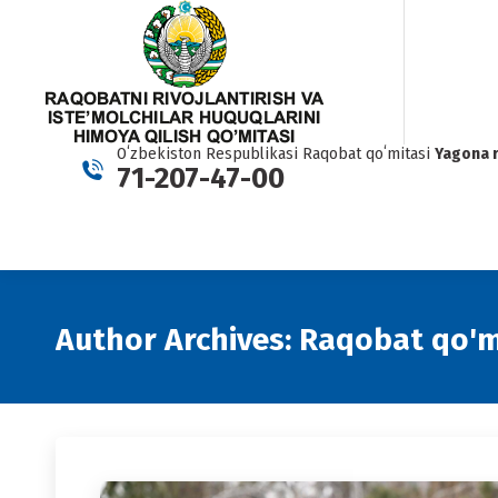
Oʻzbekiston Respublikasi Raqobat qoʻmitasi
Yagona 
71-207-47-00
Author Archives:
Raqobat qo'm