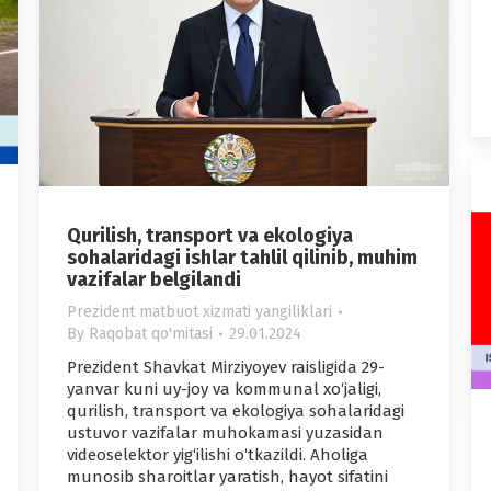
Qurilish, transport va ekologiya
sohalaridagi ishlar tahlil qilinib, muhim
vazifalar belgilandi
Prezident matbuot xizmati yangiliklari
By
Raqobat qo'mitasi
29.01.2024
Prezident Shavkat Mirziyoyev raisligida 29-
yanvar kuni uy-joy va kommunal xo‘jaligi,
qurilish, transport va ekologiya sohalaridagi
ustuvor vazifalar muhokamasi yuzasidan
videoselektor yig‘ilishi o‘tkazildi. Aholiga
munosib sharoitlar yaratish, hayot sifatini