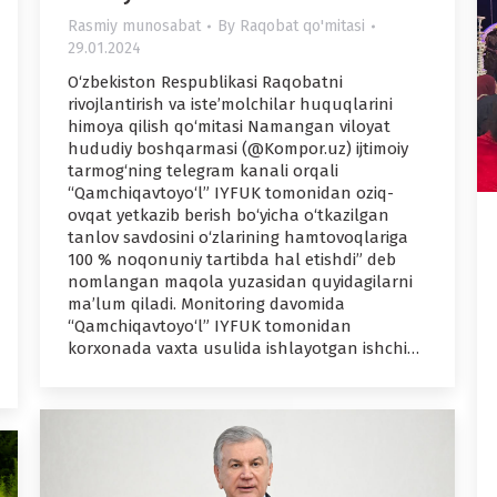
Rasmiy munosabat
By
Raqobat qo'mitasi
29.01.2024
O‘zbekiston Respublikasi Raqobatni
rivojlantirish va iste’molchilar huquqlarini
himoya qilish qo‘mitasi Namangan viloyat
hududiy boshqarmasi (@Kompor.uz) ijtimoiy
tarmog‘ning telegram kanali orqali
“Qamchiqavtoyo‘l” IYFUK tomonidan oziq-
ovqat yetkazib berish bo‘yicha o‘tkazilgan
tanlov savdosini o‘zlarining hamtovoqlariga
100 % noqonuniy tartibda hal etishdi” deb
nomlangan maqola yuzasidan quyidagilarni
ma’lum qiladi. Monitoring davomida
“Qamchiqavtoyo‘l” IYFUK tomonidan
korxonada vaxta usulida ishlayotgan ishchi…