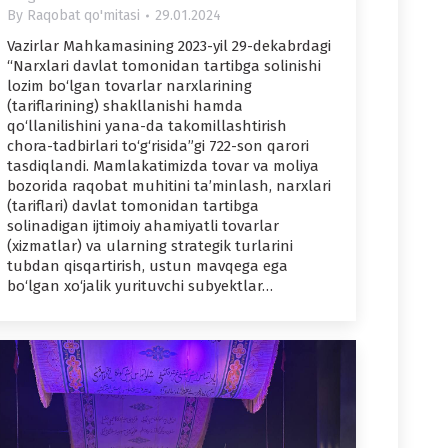
By
Raqobat qo'mitasi
29.01.2024
Vazirlar Mahkamasining 2023-yil 29-dekabrdagi
“Narxlari davlat tomonidan tartibga solinishi
lozim bo‘lgan tovarlar narxlarining
(tariflarining) shakllanishi hamda
qo‘llanilishini yana-da takomillashtirish
chora-tadbirlari to‘g‘risida”gi 722-son qarori
tasdiqlandi. Mamlakatimizda tovar va moliya
bozorida raqobat muhitini ta’minlash, narxlari
(tariflari) davlat tomonidan tartibga
solinadigan ijtimoiy ahamiyatli tovarlar
(xizmatlar) va ularning strategik turlarini
tubdan qisqartirish, ustun mavqega ega
bo‘lgan xo‘jalik yurituvchi subyektlar…