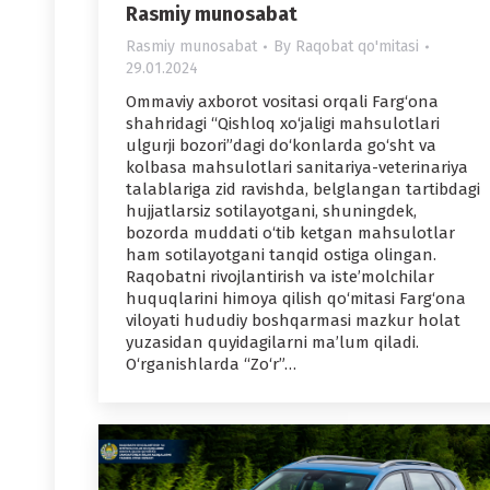
Rasmiy munosabat
Rasmiy munosabat
By
Raqobat qo'mitasi
29.01.2024
Ommaviy axborot vositasi orqali Farg‘ona
shahridagi “Qishloq xo‘jaligi mahsulotlari
ulgurji bozori”dagi do‘konlarda go‘sht va
kolbasa mahsulotlari sanitariya-veterinariya
talablariga zid ravishda, belglangan tartibdagi
hujjatlarsiz sotilayotgani, shuningdek,
bozorda muddati o‘tib ketgan mahsulotlar
ham sotilayotgani tanqid ostiga olingan.
Raqobatni rivojlantirish va iste’molchilar
huquqlarini himoya qilish qo‘mitasi Farg‘ona
viloyati hududiy boshqarmasi mazkur holat
yuzasidan quyidagilarni ma’lum qiladi.
O‘rganishlarda “Zo‘r”…