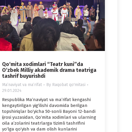
Qo‘mita xodimlari “Teatr kuni”da
O‘zbek Milliy akademik drama teatriga
tashrif buyurishdi
Maʼnaviyat va maʼrifat
By
Raqobat qo'mitasi
29.01.2024
Respublika Ma’naviyat va ma’rifat kengashi
kengaytirilgan yig‘ilishi davomida berilgan
topshiriqlar bo‘yicha 50-sonli Bayoni 12-bandi
ijrosi yuzasidan, Qo‘mita xodimlari va ularning
oila a’zolarini teatrlarga tizimli tashrifini
yo‘lga qo‘yish va dam olish kunlarini