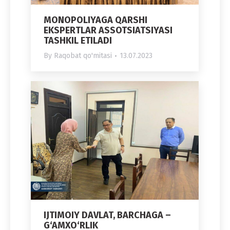
MONOPOLIYAGA QARSHI
EKSPERTLAR ASSOTSIATSIYASI
TASHKIL ETILADI
By
Raqobat qo'mitasi
13.07.2023
IJTIMOIY DAVLAT, BARCHAGA –
G‘AMXO‘RLIK