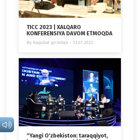
TICC 2023 | XALQARO
KONFERENSIYA DAVOM ETMOQDA
By
Raqobat qo'mitasi
13.07.2023
“Yangi O‘zbekiston: taraqqiyot,