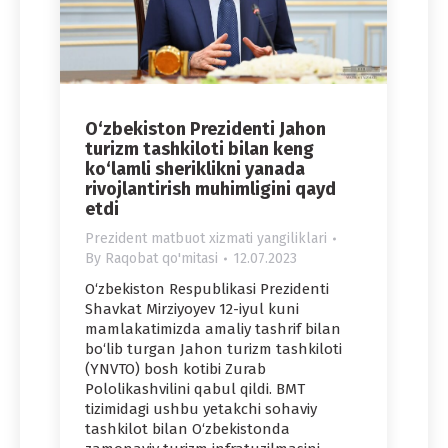
O‘zbekiston Prezidenti Jahon
turizm tashkiloti bilan keng
ko‘lamli sheriklikni yanada
rivojlantirish muhimligini qayd
etdi
Prezident matbuot xizmati yangiliklari
By
Raqobat qo'mitasi
12.07.2023
O‘zbekiston Respublikasi Prezidenti
Shavkat Mirziyoyev 12-iyul kuni
mamlakatimizda amaliy tashrif bilan
bo‘lib turgan Jahon turizm tashkiloti
(YNVTO) bosh kotibi Zurab
Pololikashvilini qabul qildi. BMT
tizimidagi ushbu yetakchi sohaviy
tashkilot bilan O‘zbekistonda