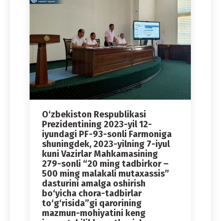
O‘zbekiston Respublikasi
Prezidentining 2023-yil 12-
iyundagi PF-93-sonli Farmoniga
shuningdek, 2023-yilning 7-iyul
kuni Vazirlar Mahkamasining
279-sonli “20 ming tadbirkor –
500 ming malakali mutaxassis”
dasturini amalga oshirish
bo‘yicha chora-tadbirlar
to‘g‘risida”gi qarorining
mazmun-mohiyatini keng