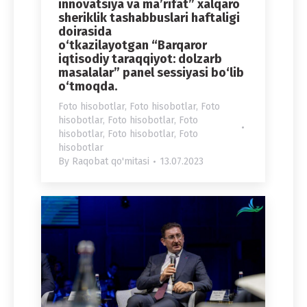
innovatsiya va ma’rifat” xalqaro
sheriklik tashabbuslari haftaligi
doirasida
o‘tkazilayotgan “Barqaror
iqtisodiy taraqqiyot: dolzarb
masalalar” panel sessiyasi bo‘lib
o‘tmoqda.
Foto hisobotlar
,
Foto hisobotlar
,
Foto
hisobotlar
,
Foto hisobotlar
,
Foto
hisobotlar
,
Foto hisobotlar
,
Foto
hisobotlar
By
Raqobat qo'mitasi
13.07.2023