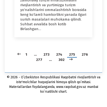
zamonaviy turizm infratuzilmasini
rivojlantirish va yurtimizga turizm
yo‘nalishlarini ommalashtirish borasida
keng ko‘lamli hamkorlikni yanada ilgari
surish masalalari muhokama qilindi.
Suhbat avvalida bosh kotib
Birlashgan…
1
…
273
274
275
276
277
…
302
© 2026 - Oʻzbekiston Respublikasi Raqobatni rivojlantirish va
iste'molchilar huquqlarini himoya qilish qoʻmitasi.
Materiallardan foydalanganda, www.raqobat.gov.uz manbai
koʻrsatilishi shart.