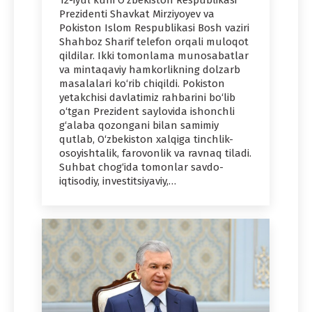
12-iyul kuni O‘zbekiston Respublikasi
Prezidenti Shavkat Mirziyoyev va
Pokiston Islom Respublikasi Bosh vaziri
Shahboz Sharif telefon orqali muloqot
qildilar. Ikki tomonlama munosabatlar
va mintaqaviy hamkorlikning dolzarb
masalalari ko‘rib chiqildi. Pokiston
yetakchisi davlatimiz rahbarini bo‘lib
o‘tgan Prezident saylovida ishonchli
g‘alaba qozongani bilan samimiy
qutlab, O‘zbekiston xalqiga tinchlik-
osoyishtalik, farovonlik va ravnaq tiladi.
Suhbat chog‘ida tomonlar savdo-
iqtisodiy, investitsiyaviy,…