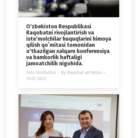
O‘zbekiston Respublikasi
Raqobatni rivojlantirish va
isteʼmolchilar huquqlarini himoya
qilish qoʻmitasi tomonidan
o‘tkazilgan xalqaro konferensiya
va hamkorlik haftaligi
jamoatchilik nigohida.
Foto hisobotlar
By
Raqobat qo'mitasi
13.07.2023