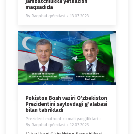
jamoatchilikka yetkazish
maqsadida
By
Raqobat qo'mitasi
13.07.2023
Pokiston Bosh vaziri O‘zbekiston
Prezidentini saylovdagi g‘alabasi
bilan tabrikladi
Prezident matbuot xizmati yangiliklari
By
Raqobat qo'mitasi
12.07.2023