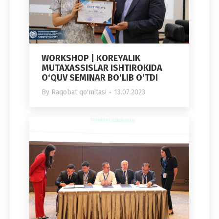
WORKSHOP | KOREYALIK
MUTAXASSISLAR ISHTIROKIDA
O‘QUV SEMINAR BO‘LIB O‘TDI
By
Raqobat qo'mitasi
13.07.2023