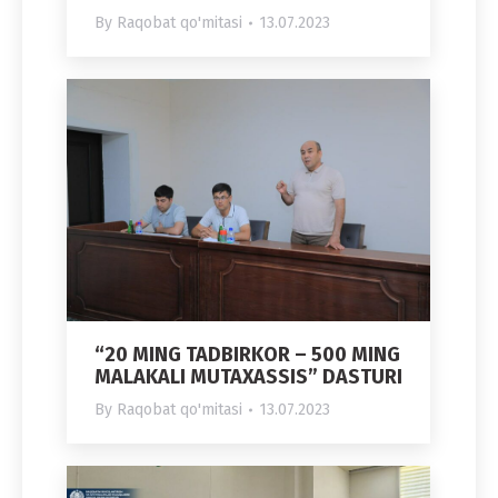
By
Raqobat qo'mitasi
13.07.2023
“20 MING TADBIRKOR – 500 MING
MALAKALI MUTAXASSIS” DASTURI
By
Raqobat qo'mitasi
13.07.2023