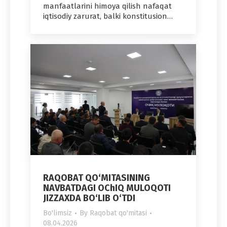
manfaatlarini himoya qilish nafaqat
iqtisodiy zarurat, balki konstitusion…
RAQOBAT QO‘MITASINING
NAVBATDAGI OChIQ MULOQOTI
JIZZAXDA BO‘LIB O‘TDI
Bo'limsiz
By
Raqobat qo'mitasi
08.04.2026