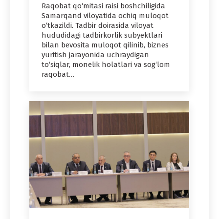
Raqobat qo‘mitasi raisi boshchiligida
Samarqand viloyatida ochiq muloqot
o‘tkazildi. Tadbir doirasida viloyat
hududidagi tadbirkorlik subyektlari
bilan bevosita muloqot qilinib, biznes
yuritish jarayonida uchraydigan
to‘siqlar, monelik holatlari va sog‘lom
raqobat…