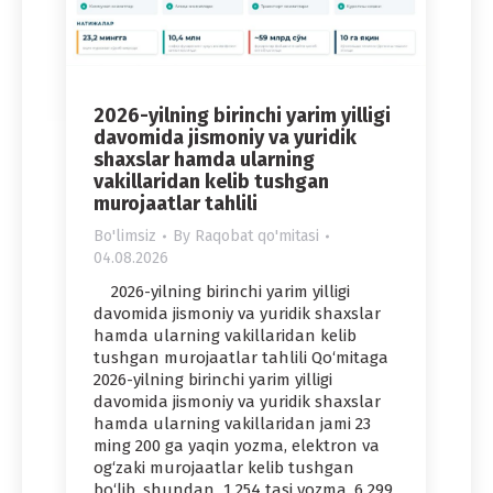
2026-yilning birinchi yarim yilligi
davomida jismoniy va yuridik
shaxslar hamda ularning
vakillaridan kelib tushgan
murojaatlar tahlili
Bo'limsiz
By
Raqobat qo'mitasi
04.08.2026
2026-yilning birinchi yarim yilligi
davomida jismoniy va yuridik shaxslar
hamda ularning vakillaridan kelib
tushgan murojaatlar tahlili Qo‘mitaga
2026-yilning birinchi yarim yilligi
davomida jismoniy va yuridik shaxslar
hamda ularning vakillaridan jami 23
ming 200 ga yaqin yozma, elektron va
og‘zaki murojaatlar kelib tushgan
bo‘lib, shundan 1 254 tasi yozma, 6 299