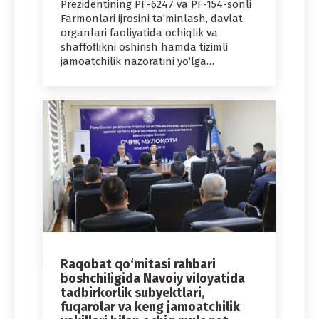
Prezidentining PF-6247 va PF-154-sonli
Farmonlari ijrosini ta’minlash, davlat
organlari faoliyatida ochiqlik va
shaffoflikni oshirish hamda tizimli
jamoatchilik nazoratini yo‘lga…
Raqobat qo‘mitasi rahbari
boshchiligida Navoiy viloyatida
tadbirkorlik subyektlari,
fuqarolar va keng jamoatchilik