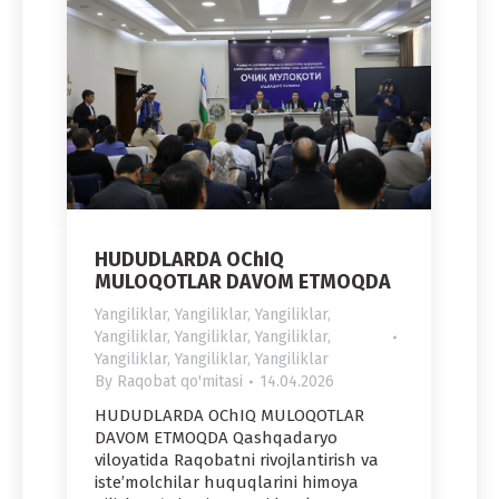
HUDUDLARDA OChIQ
MULOQOTLAR DAVOM ETMOQDA
Yangiliklar
,
Yangiliklar
,
Yangiliklar
,
Yangiliklar
,
Yangiliklar
,
Yangiliklar
,
Yangiliklar
,
Yangiliklar
,
Yangiliklar
By
Raqobat qo'mitasi
14.04.2026
HUDUDLARDA OChIQ MULOQOTLAR
DAVOM ETMOQDA Qashqadaryo
viloyatida Raqobatni rivojlantirish va
iste’molchilar huquqlarini himoya