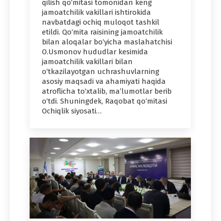
qilish qo‘mitasi tomonidan keng
jamoatchilik vakillari ishtirokida
navbatdagi ochiq muloqot tashkil
etildi. Qo‘mita raisining jamoatchilik
bilan aloqalar bo‘yicha maslahatchisi
O.Usmonov hududlar kesimida
jamoatchilik vakillari bilan
o‘tkazilayotgan uchrashuvlarning
asosiy maqsadi va ahamiyati haqida
atroflicha to‘xtalib, ma’lumotlar berib
o‘tdi. Shuningdek, Raqobat qo‘mitasi
Ochiqlik siyosati…