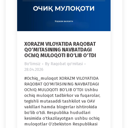
XORAZM VILOYATIDA RAQOBAT
QO‘MITASINING NAVBATDAGI
OChIQ MULOQOTI BO‘LIB O‘TDI
Bo'limsiz
By
Raqobat qo'mitasi
28.04.2026
#Ochiq_muloqot XORAZM VILOYATIDA
RAQOBAT QO‘MITASINING NAVBATDAGI
OChIQ MULOQOTI BO‘LIB O‘TDI Ushbu
ochiq muloqot tadbirkor va fuqarolar,
tegishli mutasaddi tashkilot va OAV
vakillari hamda blogerlar ishtirokida
bo‘lib o‘tdi. Respublika hududlari
kesimida o‘tkazilayotgan ushbu ochiq
muloqotlar O‘zbekiston Respublikasi