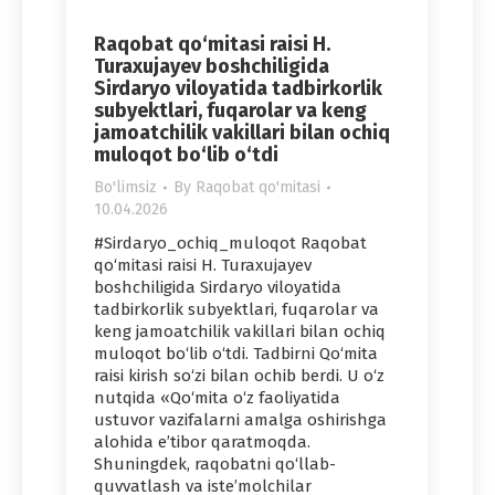
Raqobat qo‘mitasi raisi H.
Turaxujayev boshchiligida
Sirdaryo viloyatida tadbirkorlik
subyektlari, fuqarolar va keng
jamoatchilik vakillari bilan ochiq
muloqot bo‘lib o‘tdi
Bo'limsiz
By
Raqobat qo'mitasi
10.04.2026
#Sirdaryo_ochiq_muloqot Raqobat
qo‘mitasi raisi H. Turaxujayev
boshchiligida Sirdaryo viloyatida
tadbirkorlik subyektlari, fuqarolar va
keng jamoatchilik vakillari bilan ochiq
muloqot bo‘lib o‘tdi. Tadbirni Qo‘mita
raisi kirish so‘zi bilan ochib berdi. U o‘z
nutqida «Qo‘mita o‘z faoliyatida
ustuvor vazifalarni amalga oshirishga
alohida e’tibor qaratmoqda.
Shuningdek, raqobatni qo‘llab-
quvvatlash va iste’molchilar