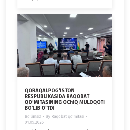
QORAQALPOG‘ISTON
RESPUBLIKASIDA RAQOBAT
QO‘MITASINING OChIQ MULOQOTI
BO‘LIB O‘TDI
Bo'limsiz
By
Raqobat qo'mitasi
01.05.2026