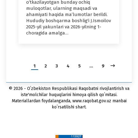
o‘tkazilayotgan bunday ochiq
muloqotlar, ularning maqsadi va
ahamiyati haqida ma’lumotlar berildi.
Hududiy boshqarma boshlig‘i J.Ismoilov
2025-yil yakunlari va 2026-yilning 1-
choragida amalga…
1
2
3
4
5
…
9
© 2026 - Oʻzbekiston Respublikasi Raqobatni rivojlantirish va
iste'molchilar huquqlarini himoya qilish qoʻmitasi.
Materiallardan foydalanganda, www.raqobat.gov.uz manbai
koʻrsatilishi shart.