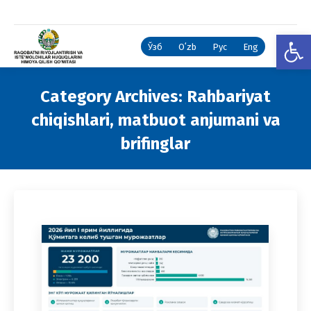
Open
Ўзб
Oʻzb
Рус
Eng
Category Archives:
Rahbariyat
chiqishlari, matbuot anjumani va
brifinglar
You are here: