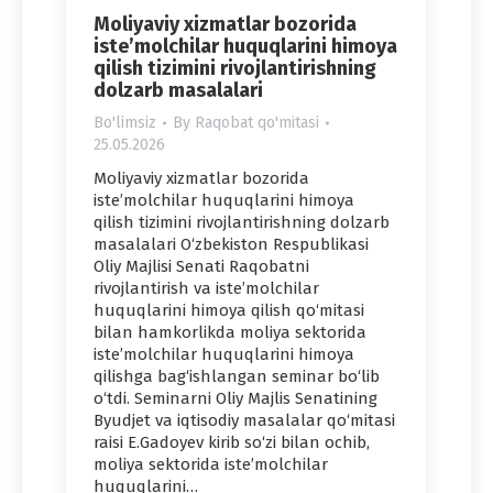
Moliyaviy xizmatlar bozorida
iste’molchilar huquqlarini himoya
qilish tizimini rivojlantirishning
dolzarb masalalari
Bo'limsiz
By
Raqobat qo'mitasi
25.05.2026
Moliyaviy xizmatlar bozorida
iste’molchilar huquqlarini himoya
qilish tizimini rivojlantirishning dolzarb
masalalari O‘zbekiston Respublikasi
Oliy Majlisi Senati Raqobatni
rivojlantirish va iste’molchilar
huquqlarini himoya qilish qo‘mitasi
bilan hamkorlikda moliya sektorida
iste’molchilar huquqlarini himoya
qilishga bag‘ishlangan seminar bo‘lib
o‘tdi. Seminarni Oliy Majlis Senatining
Byudjet va iqtisodiy masalalar qo‘mitasi
raisi E.Gadoyev kirib so‘zi bilan ochib,
moliya sektorida iste’molchilar
huquqlarini…