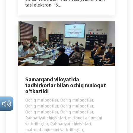
tasi elektron, 15…
Samarqand viloyatida
tadbirkorlar bilan ochiq muloqot
o‘tkazildi
Ochiq muloqotlar
,
Ochiq muloqotlar
,
Ochiq muloqotlar
,
Ochiq muloqotlar
,
Ochiq muloqotlar
,
Ochiq muloqotlar
,
Rahbariyat chiqishlari, matbuot anjumani
va brifinglar
,
Rahbariyat chiqishlari,
matbuot anjumani va brifinglar
,