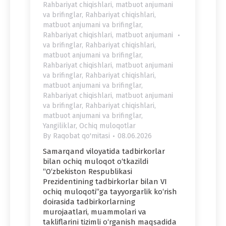
Rahbariyat chiqishlari, matbuot anjumani
va brifinglar
,
Rahbariyat chiqishlari,
matbuot anjumani va brifinglar
,
Rahbariyat chiqishlari, matbuot anjumani
va brifinglar
,
Rahbariyat chiqishlari,
matbuot anjumani va brifinglar
,
Rahbariyat chiqishlari, matbuot anjumani
va brifinglar
,
Rahbariyat chiqishlari,
matbuot anjumani va brifinglar
,
Rahbariyat chiqishlari, matbuot anjumani
va brifinglar
,
Rahbariyat chiqishlari,
matbuot anjumani va brifinglar
,
Yangiliklar
,
Ochiq muloqotlar
By
Raqobat qo'mitasi
08.06.2026
Samarqand viloyatida tadbirkorlar
bilan ochiq muloqot o‘tkazildi
“O‘zbekiston Respublikasi
Prezidentining tadbirkorlar bilan VI
ochiq muloqoti”ga tayyorgarlik ko‘rish
doirasida tadbirkorlarning
murojaatlari, muammolari va
takliflarini tizimli o‘rganish maqsadida