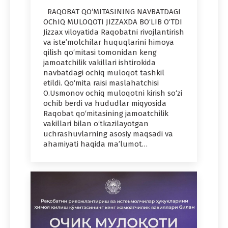
RAQOBAT QO‘MITASINING NAVBATDAGI
OChIQ MULOQOTI JIZZAXDA BO‘LIB O‘TDI
Jizzax viloyatida Raqobatni rivojlantirish
va iste’molchilar huquqlarini himoya
qilish qo‘mitasi tomonidan keng
jamoatchilik vakillari ishtirokida
navbatdagi ochiq muloqot tashkil
etildi. Qo‘mita raisi maslahatchisi
O.Usmonov ochiq muloqotni kirish so‘zi
ochib berdi va hududlar miqyosida
Raqobat qo‘mitasining jamoatchilik
vakillari bilan o‘tkazilayotgan
uchrashuvlarning asosiy maqsadi va
ahamiyati haqida ma’lumot…