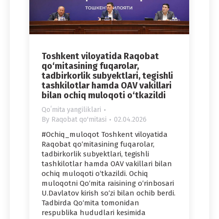
Toshkent viloyatida Raqobat
qo‘mitasining fuqarolar,
tadbirkorlik subyektlari, tegishli
tashkilotlar hamda OAV vakillari
bilan ochiq muloqoti o‘tkazildi
Qoʻmita yangiliklari
By
Raqobat qo'mitasi
02.04.2026
#Ochiq_muloqot Toshkent viloyatida
Raqobat qo‘mitasining fuqarolar,
tadbirkorlik subyektlari, tegishli
tashkilotlar hamda OAV vakillari bilan
ochiq muloqoti o‘tkazildi. Ochiq
muloqotni Qo‘mita raisining o‘rinbosari
U.Davlatov kirish so‘zi bilan ochib berdi.
Tadbirda Qo‘mita tomonidan
respublika hududlari kesimida