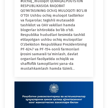
#Ochiq_muloqot QORAQALPOG‘ISTON
RESPUBLIKASIDA RAQOBAT
QO‘MITASINING OChIQ MULOQOTI BO‘LIB
O‘TDI Ushbu ochiq muloqot tadbirkor
va fuqarolar, tegishli mutasaddi
tashkilot va OAV vakillari hamda
blogerlar ishtirokida bo‘lib o‘tdi.
Respublika hududlari kesimida tashkil
etilayotgan ushbu ochiq muloqotlar
O‘zbekiston Respublikasi Prezidentining
PF-6247 va PF-154-sonli farmonlari
ijrosini samarali ta’minlash, davlat
organlari faoliyatida ochiqlik va
shaffoflik tamoyillarini yana-da
mustahkamlash hamda tizimli…