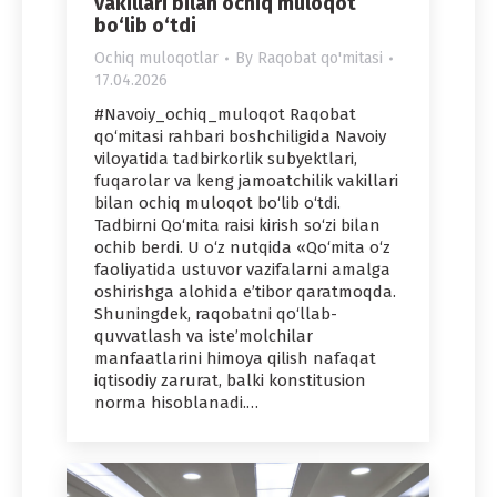
vakillari bilan ochiq muloqot
bo‘lib o‘tdi
Ochiq muloqotlar
By
Raqobat qo'mitasi
17.04.2026
#Navoiy_ochiq_muloqot Raqobat
qo‘mitasi rahbari boshchiligida Navoiy
viloyatida tadbirkorlik subyektlari,
fuqarolar va keng jamoatchilik vakillari
bilan ochiq muloqot bo‘lib o‘tdi.
Tadbirni Qo‘mita raisi kirish so‘zi bilan
ochib berdi. U o‘z nutqida «Qo‘mita o‘z
faoliyatida ustuvor vazifalarni amalga
oshirishga alohida e’tibor qaratmoqda.
Shuningdek, raqobatni qo‘llab-
quvvatlash va iste’molchilar
manfaatlarini himoya qilish nafaqat
iqtisodiy zarurat, balki konstitusion
norma hisoblanadi.…