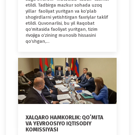
etildi. Tadbirga mazkur sohada uzoq
yillar faoliyat yuritgan va ko‘plab
shogirdlarni yetishtirgan faxriylar taklif
etildi. Quvonarlisi, bu yil Raqobat
qo‘mitasida faoliyat yuritgan, tizim
rivojiga o‘zining munosib hissasini
qo‘shgan,…
XALQARO HAMKORLIK: QOʻMITA
VA YEVROOSIYO IQTISODIY
KOMISSIYASI