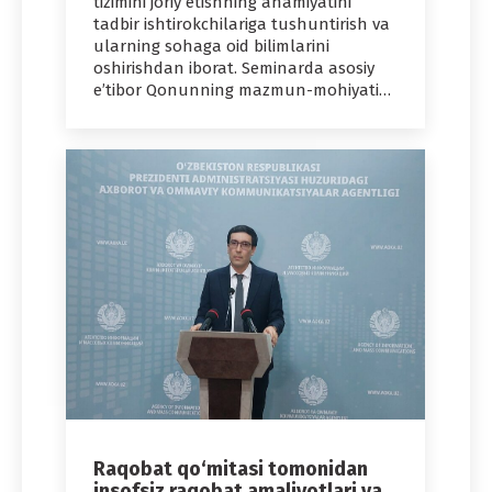
tizimini joriy etishning ahamiyatini
tadbir ishtirokchilariga tushuntirish va
ularning sohaga oid bilimlarini
oshirishdan iborat. Seminarda asosiy
eʼtibor Qonunning mazmun-mohiyati…
Raqobat qo‘mitasi tomonidan
insofsiz raqobat amaliyotlari va