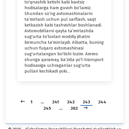
to‘qnashib ketishi kabi baxtsiz
hodisalarga ham guvoh bo‘lamiz.
Shundan so‘ng avtomashinalarni
ta’mirlash uchun pul sarflash, vaqt
ketkazish kabi tashvishlar boshlanadi.
Avtomobillarni qayta ta’mirlashda
sug‘urta to‘lovlari moddiy jihatni
birmuncha ta’minlaydi. Albatta, buning
uchun fuqaro avtomashinasi
sug‘urtalangan bo‘lishi lozim. Ammo
shunga qaramay, ba’zida yo‘l-transport
hodisasiga uchraganlar sug‘urta
pullari kechikadi yoki…
1
…
241
242
243
244
245
…
302