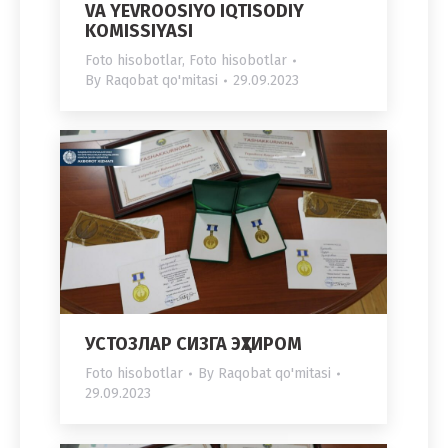
VA YEVROOSIYO IQTISODIY
KOMISSIYASI
Foto hisobotlar
,
Foto hisobotlar
By
Raqobat qo'mitasi
29.09.2023
УСТОЗЛАР СИЗГА ЭҲТИРОМ
Foto hisobotlar
By
Raqobat qo'mitasi
29.09.2023