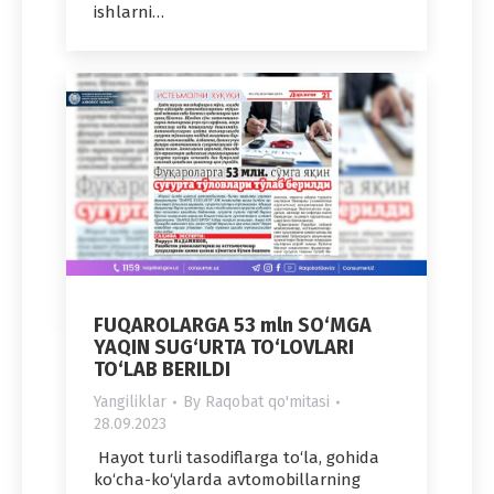
ishlarni…
FUQAROLARGA 53 mln SO‘MGA
YAQIN SUG‘URTA TO‘LOVLARI
TO‘LAB BERILDI
Yangiliklar
By
Raqobat qo'mitasi
28.09.2023
Hayot turli tasodiflarga to‘la, gohida
ko‘cha-ko‘ylarda avtomobillarning