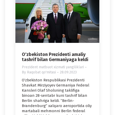
O‘zbekiston Prezidenti amaliy
tashrif bilan Germaniyaga keldi
Prezident matbuot xizmati yangiliklari
By
Raqobat qo'mitasi
28.09.2023
O‘zbekiston Respublikasi Prezidenti
Shavkat Mirziyoyev Germaniya Federal
Kansleri Olaf Sholsning taklifiga
binoan 28-sentabr kuni tashrif bilan
Berlin shahriga keldi. “Berlin-
Brandenburg” xalqaro aeroportida oliy
martabali mehmonni Berlin federal