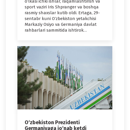
o‘lkasi ichki ishlar, raqamlashtirish va
sport vaziri Iris Shpranger va boshqa
rasmiy shaxslar kutib oldi. Ertaga, 29-
sentabr kuni O‘zbekiston yetakchisi
Markaziy Osiyo va Germaniya davlat
rahbarlari sammitida ishtirok…
O‘zbekiston Prezidenti
Germaniyaga jo‘nab ketdi