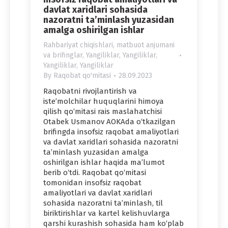
davlat xaridlari sohasida
nazoratni taʼminlash yuzasidan
amalga oshirilgan ishlar
Rahbariyat chiqishlari, matbuot anjumani
va brifinglar
,
Yangiliklar
,
Yangiliklar
,
Yangiliklar
,
Yangiliklar
By
Raqobat qo'mitasi
28.09.2023
Raqobatni rivojlantirish va
iste’molchilar huquqlarini himoya
qilish qo‘mitasi rais maslahatchisi
Otabek Usmanov AOKAda o‘tkazilgan
brifingda insofsiz raqobat amaliyotlari
va davlat xaridlari sohasida nazoratni
ta’minlash yuzasidan amalga
oshirilgan ishlar haqida ma’lumot
berib o‘tdi. Raqobat qo‘mitasi
tomonidan insofsiz raqobat
amaliyotlari va davlat xaridlari
sohasida nazoratni taʼminlash, til
biriktirishlar va kartel kelishuvlarga
qarshi kurashish sohasida ham ko‘plab