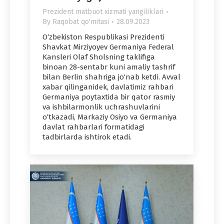
Prezident matbuot xizmati yangiliklari
By
Raqobat qo'mitasi
28.09.2023
O‘zbekiston Respublikasi Prezidenti
Shavkat Mirziyoyev Germaniya Federal
Kansleri Olaf Sholsning taklifiga
binoan 28-sentabr kuni amaliy tashrif
bilan Berlin shahriga jo‘nab ketdi. Avval
xabar qilinganidek, davlatimiz rahbari
Germaniya poytaxtida bir qator rasmiy
va ishbilarmonlik uchrashuvlarini
o‘tkazadi, Markaziy Osiyo va Germaniya
davlat rahbarlari formatidagi
tadbirlarda ishtirok etadi.