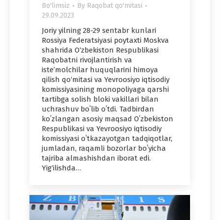
Bo'limsiz
By
Raqobat qo'mitasi
29.09.2023
Joriy yilning 28-29 sentabr kunlari
Rossiya Federatsiyasi poytaxti Moskva
shahrida O‘zbekiston Respublikasi
Raqobatni rivojlantirish va
iste’molchilar huquqlarini himoya
qilish qo‘mitasi va Yevroosiyo iqtisodiy
komissiyasining monopoliyaga qarshi
tartibga solish bloki vakillari bilan
uchrashuv boʻlib oʻtdi. Tadbirdan
koʻzlangan asosiy maqsad Oʻzbekiston
Respublikasi va Yevroosiyo iqtisodiy
komissiyasi oʻtkazayotgan tadqiqotlar,
jumladan, raqamli bozorlar boʻyicha
tajriba almashishdan iborat edi.
Yig‘ilishda…