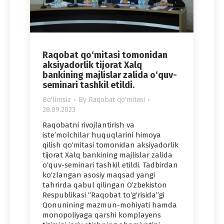
Raqobat qo‘mitasi tomonidan
aksiyadorlik tijorat Xalq
bankining majlislar zalida o‘quv-
seminari tashkil etildi.
Bo'limsiz
By
Raqobat qo'mitasi
28.09.2023
Raqobatni rivojlantirish va
isteʼmolchilar huquqlarini himoya
qilish qo‘mitasi tomonidan aksiyadorlik
tijorat Xalq bankining majlislar zalida
o‘quv-seminari tashkil etildi. Tadbirdan
ko‘zlangan asosiy maqsad yangi
tahrirda qabul qilingan O‘zbekiston
Respublikasi “Raqobat to‘g‘risida”gi
Qonunining mazmun-mohiyati hamda
monopoliyaga qarshi komplayens