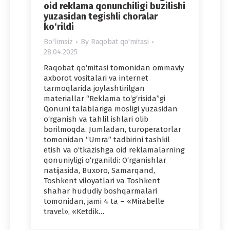
oid reklama qonunchiligi buzilishi
yuzasidan tegishli choralar
ko‘rildi
Bo'limsiz
By
Raqobat qo'mitasi
28.04.2025
Raqobat qo‘mitasi tomonidan ommaviy
axborot vositalari va internet
tarmoqlarida joylashtirilgan
materiallar “Reklama to‘g‘risida”gi
Qonuni talablariga mosligi yuzasidan
o‘rganish va tahlil ishlari olib
borilmoqda. Jumladan, turoperatorlar
tomonidan “Umra” tadbirini tashkil
etish va o‘tkazishga oid reklamalarning
qonuniyligi o‘rganildi: O‘rganishlar
natijasida, Buxoro, Samarqand,
Toshkent viloyatlari va Toshkent
shahar hududiy boshqarmalari
tomonidan, jami 4 ta – «Mirabelle
travel», «Ketdik…