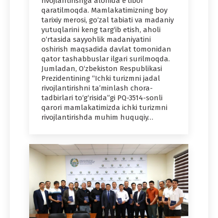
rivojlantirishga alohida e’tibor
qaratilmoqda. Mamlakatimizning boy
tarixiy merosi, go‘zal tabiati va madaniy
yutuqlarini keng targ‘ib etish, aholi
o‘rtasida sayyohlik madaniyatini
oshirish maqsadida davlat tomonidan
qator tashabbuslar ilgari surilmoqda.
Jumladan, O‘zbekiston Respublikasi
Prezidentining “Ichki turizmni jadal
rivojlantirishni ta’minlash chora-
tadbirlari to‘g‘risida”gi PQ-3514-sonli
qarori mamlakatimizda ichki turizmni
rivojlantirishda muhim huquqiy…