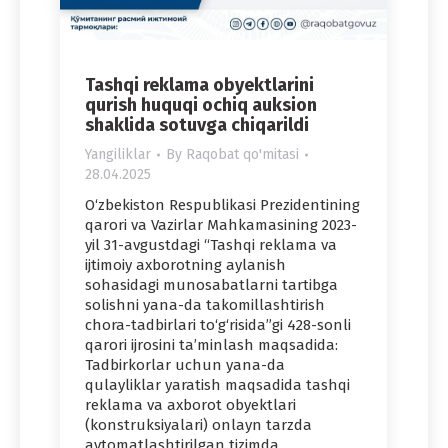
Tashqi reklama obyektlarini
qurish huquqi ochiq auksion
shaklida sotuvga chiqarildi
Yangiliklar
By
Raqobat qo'mitasi
28.04.2025
O‘zbekiston Respublikasi Prezidentining
qarori va Vazirlar Mahkamasining 2023-
yil 31-avgustdagi “Tashqi reklama va
ijtimoiy axborotning aylanish
sohasidagi munosabatlarni tartibga
solishni yana-da takomillashtirish
chora-tadbirlari to‘g‘risida”gi 428-sonli
qarori ijrosini ta’minlash maqsadida:
Tadbirkorlar uchun yana-da
qulayliklar yaratish maqsadida tashqi
reklama va axborot obyektlari
(konstruksiyalari) onlayn tarzda
avtomatlashtirilgan tizimda