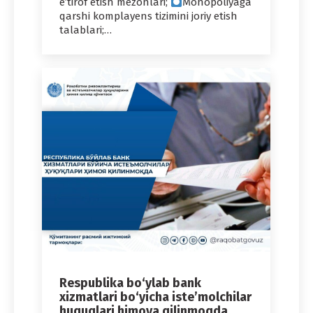
e’tirof etish mezonlari;
Monopoliyaga
qarshi komplayens tizimini joriy etish
talablari;…
Respublika bo‘ylab bank
xizmatlari bo‘yicha iste’molchilar
huquqlari himoya qilinmoqda