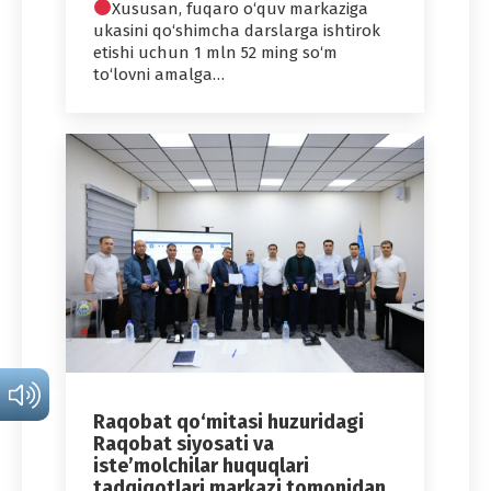
Xususan, fuqaro o‘quv markaziga
ukasini qo‘shimcha darslarga ishtirok
etishi uchun 1 mln 52 ming so‘m
to‘lovni amalga…
Raqobat qo‘mitasi huzuridagi
Raqobat siyosati va
iste’molchilar huquqlari
tadqiqotlari markazi tomonidan