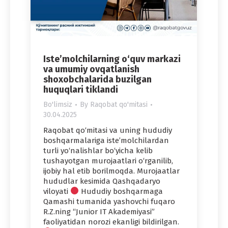
Iste’molchilarning o‘quv markazi
va umumiy ovqatlanish
shoxobchalarida buzilgan
huquqlari tiklandi
Bo'limsiz
By
Raqobat qo'mitasi
30.04.2025
Raqobat qo‘mitasi va uning hududiy
boshqarmalariga iste’molchilardan
turli yo‘nalishlar bo‘yicha kelib
tushayotgan murojaatlari o‘rganilib,
ijobiy hal etib borilmoqda. Murojaatlar
hududlar kesimida Qashqadaryo
viloyati
Hududiy boshqarmaga
Qamashi tumanida yashovchi fuqaro
R.Z.ning “Junior IT Akademiyasi”
faoliyatidan norozi ekanligi bildirilgan.