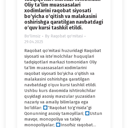
Oliy ta’lim muassasalari
xodimlarini raqobat siyosati
bo‘yicha o‘qitish va malakasini
oshirishga qaratilgan navbatdagi
o‘quv kursi tashkil etildi.
Bo'limsiz
By
Raqobat qo'mitasi
29.04.2025
Raqobat qo‘mitasi huzuridagi Raqobat
siyosati va iste’molchilar huquqlari
tadqiqotlari markazi tomonidan Oliy
ta’lim muassasalari xodimlarini
raqobat siyosati bo‘yicha o‘qitish va
malakasini oshirishga qaratilgan
navbatdagi o‘quv kursi tashkil etildi.
Ushbu kurs davomida ishtirokchilar
quyidagi asosiy mavzular yuzasidan
nazariy va amaliy bilimlarga ega
bo‘ldilar:
“Raqobat to‘g‘risida”gi
Qonunning asosiy tamoyillari;
Ustun
mavqe, monopoliya va tabiiy
monopoliyalar;
Insofsiz raqobat…