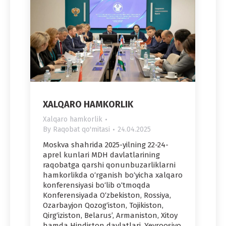
XALQARO HAMKORLIK
Xalqaro hamkorlik
By
Raqobat qo'mitasi
24.04.2025
Moskva shahrida 2025-yilning 22-24-
aprel kunlari MDH davlatlarining
raqobatga qarshi qonunbuzarliklarni
hamkorlikda o‘rganish bo‘yicha xalqaro
konferensiyasi bo‘lib o‘tmoqda
Konferensiyada O‘zbekiston, Rossiya,
Ozarbayjon Qozog‘iston, Tojikiston,
Qirg‘iziston, Belarus’, Armaniston, Xitoy
hamda Hindiston davlatlari, Yevroosiyo