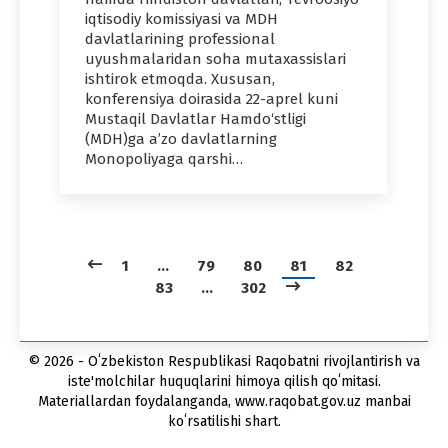
iqtisodiy komissiyasi va MDH
davlatlarining professional
uyushmalaridan soha mutaxassislari
ishtirok etmoqda. Xususan,
konferensiya doirasida 22-aprel kuni
Mustaqil Davlatlar Hamdo‘stligi
(MDH)ga a’zo davlatlarning
Monopoliyaga qarshi…
1
…
79
80
81
82
83
…
302
© 2026 - Oʻzbekiston Respublikasi Raqobatni rivojlantirish va
iste'molchilar huquqlarini himoya qilish qoʻmitasi.
Materiallardan foydalanganda, www.raqobat.gov.uz manbai
koʻrsatilishi shart.