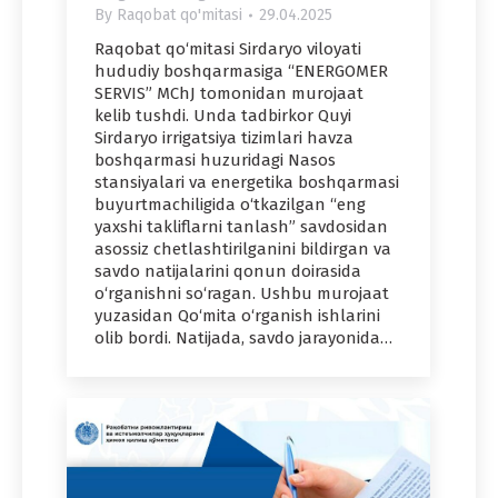
By
Raqobat qo'mitasi
29.04.2025
Raqobat qo‘mitasi Sirdaryo viloyati
hududiy boshqarmasiga “ENERGOMER
SERVIS” MChJ tomonidan murojaat
kelib tushdi. Unda tadbirkor Quyi
Sirdaryo irrigatsiya tizimlari havza
boshqarmasi huzuridagi Nasos
stansiyalari va energetika boshqarmasi
buyurtmachiligida o‘tkazilgan “eng
yaxshi takliflarni tanlash” savdosidan
asossiz chetlashtirilganini bildirgan va
savdo natijalarini qonun doirasida
o‘rganishni so‘ragan. Ushbu murojaat
yuzasidan Qo‘mita o‘rganish ishlarini
olib bordi. Natijada, savdo jarayonida…