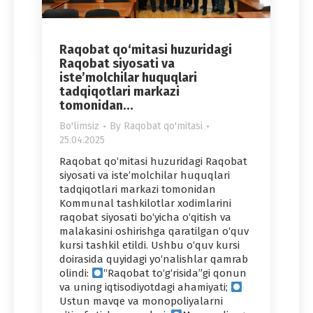
Raqobat qo‘mitasi huzuridagi
Raqobat siyosati va
iste’molchilar huquqlari
tadqiqotlari markazi
tomonidan…
Bo'limsiz
By
Raqobat qo'mitasi
25.04.2025
Raqobat qo‘mitasi huzuridagi Raqobat
siyosati va iste’molchilar huquqlari
tadqiqotlari markazi tomonidan
Kommunal tashkilotlar xodimlarini
raqobat siyosati bo‘yicha o‘qitish va
malakasini oshirishga qaratilgan o‘quv
kursi tashkil etildi. Ushbu o‘quv kursi
doirasida quyidagi yo‘nalishlar qamrab
olindi:
“Raqobat to‘g‘risida”gi qonun
va uning iqtisodiyotdagi ahamiyati;
Ustun mavqe va monopoliyalarni