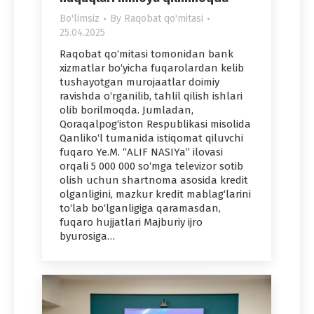
Bo'limsiz
By
Raqobat qo'mitasi
25.04.2025
Raqobat qo‘mitasi tomonidan bank
xizmatlar bo‘yicha fuqarolardan kelib
tushayotgan murojaatlar doimiy
ravishda o‘rganilib, tahlil qilish ishlari
olib borilmoqda. Jumladan,
Qoraqalpog‘iston Respublikasi misolida
Qanliko‘l tumanida istiqomat qiluvchi
fuqaro Ye.M. “ALIF NASIYa” ilovasi
orqali 5 000 000 so‘mga televizor sotib
olish uchun shartnoma asosida kredit
olganligini, mazkur kredit mablag‘larini
to‘lab bo‘lganligiga qaramasdan,
fuqaro hujjatlari Majburiy ijro
byurosiga…