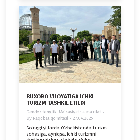
BUXORO VILOYATIGA ICHKI
TURIZM TASHKIL ETILDI
Gender tenglik
,
Maʼnaviyat va maʼrifat
By
Raqobat qo'mitasi
27.04.2025
So‘nggi yillarda O‘zbekistonda turizm
sohasiga, ayniqsa, ichki turizmni