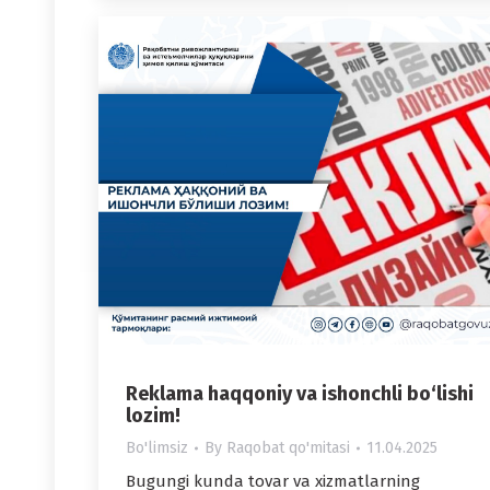
Reklama haqqoniy va ishonchli bo‘lishi
lozim!
Bo'limsiz
By
Raqobat qo'mitasi
11.04.2025
Bugungi kunda tovar va xizmatlarning