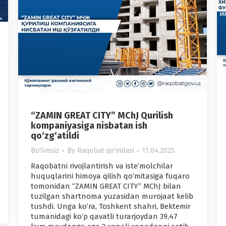
“ZAMIN GREAT CITY” MChJ Qurilish
kompaniyasiga nisbatan ish
qo‘zg‘atildi
Bo'limsiz
By
Raqobat qo'mitasi
11.04.2025
Raqobatni rivojlantirish va iste’molchilar
huquqlarini himoya qilish qo‘mitasiga fuqaro
tomonidan “ZAMIN GREAT CITY” MChJ bilan
tuzilgan shartnoma yuzasidan murojaat kelib
tushdi. Unga ko‘ra, Toshkent shahri, Bektemir
tumanidagi ko‘p qavatli turarjoydan 39,47