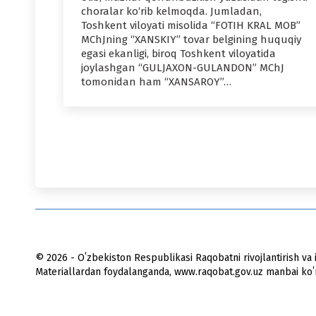
choralar ko‘rib kelmoqda. Jumladan,
Toshkent viloyati misolida “FOTIH KRAL MOB”
MChJning “XANSKIY” tovar belgining huquqiy
egasi ekanligi, biroq Toshkent viloyatida
joylashgan “GULJAXON-GULANDON” MChJ
tomonidan ham “XANSAROY”…
© 2026 - Oʻzbekiston Respublikasi Raqobatni rivojlantirish va i
Materiallardan foydalanganda, www.raqobat.gov.uz manbai koʻrs