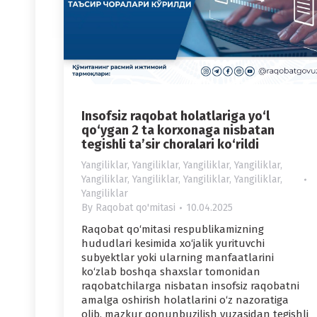
Insofsiz raqobat holatlariga yo‘l
qo‘ygan 2 ta korxonaga nisbatan
tegishli ta’sir choralari ko‘rildi
Yangiliklar
,
Yangiliklar
,
Yangiliklar
,
Yangiliklar
,
Yangiliklar
,
Yangiliklar
,
Yangiliklar
,
Yangiliklar
,
Yangiliklar
By
Raqobat qo'mitasi
10.04.2025
Raqobat qo‘mitasi respublikamizning
hududlari kesimida xo‘jalik yurituvchi
subyektlar yoki ularning manfaatlarini
ko‘zlab boshqa shaxslar tomonidan
raqobatchilarga nisbatan insofsiz raqobatni
amalga oshirish holatlarini o‘z nazoratiga
olib, mazkur qonunbuzilish yuzasidan tegishli