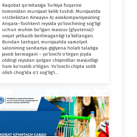
Raqobat qo‘mitasiga Turkiya fuqarosi
tomonidan murojaat kelib tushdi. Murojaatda
«Uzbekistan Airways» AJ aviakompaniyasining
Anqara–Toshkent reysida yo‘lovchining sog‘ligi
uchun muhim bo‘lgan maxsus (glyutensiz)
ovqat yetkazib berilmaganligi ta’kidlangan.
Bundan tashqari, murojaatda samolyot
salonining sanitariya-gigiyena holati talabga
javob bermagani – yo‘lovchi o‘tirgan joyda
oldingi reysdan qolgan chiqindilar mavjudligi
ham ko‘rsatib o‘tilgan. Yo‘lovchi chipta sotib
olish chog‘ida o‘z sog‘lig‘i…