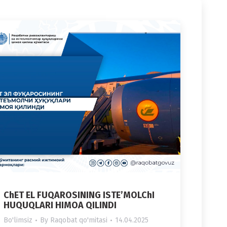
ChET EL FUQAROSINING ISTE’MOLChI
HUQUQLARI HIMOA QILINDI
Bo'limsiz
By
Raqobat qo'mitasi
14.04.2025