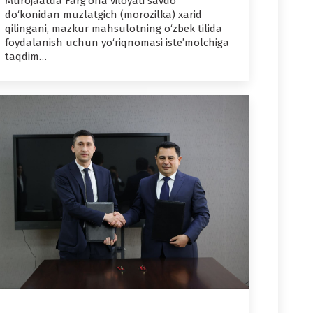
Murojaatda Farg‘ona viloyati savdo
do‘konidan muzlatgich (morozilka) xarid
qilingani, mazkur mahsulotning o‘zbek tilida
foydalanish uchun yo‘riqnomasi iste’molchiga
taqdim…