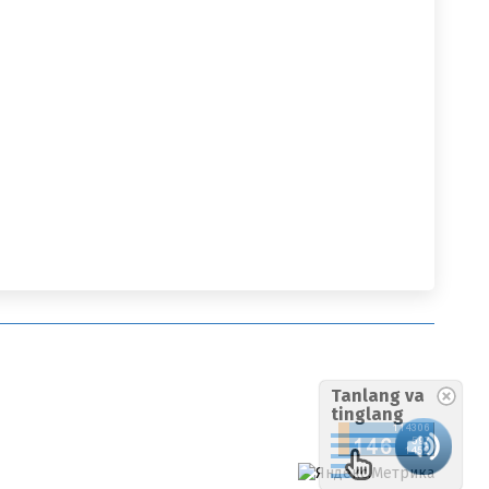
Tanlang va
tinglang