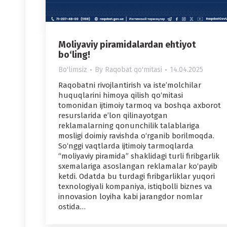
Moliyaviy piramidalardan ehtiyot
bo‘ling!
Bo'limsiz
By
Raqobat qo'mitasi
14.04.2025
Raqobatni rivojlantirish va iste’molchilar
huquqlarini himoya qilish qo‘mitasi
tomonidan ijtimoiy tarmoq va boshqa axborot
resurslarida e’lon qilinayotgan
reklamalarning qonunchilik talablariga
mosligi doimiy ravishda o‘rganib borilmoqda.
So‘nggi vaqtlarda ijtimoiy tarmoqlarda
“moliyaviy piramida” shaklidagi turli firibgarlik
sxemalariga asoslangan reklamalar ko‘payib
ketdi. Odatda bu turdagi firibgarliklar yuqori
texnologiyali kompaniya, istiqbolli biznes va
innovasion loyiha kabi jarangdor nomlar
ostida…