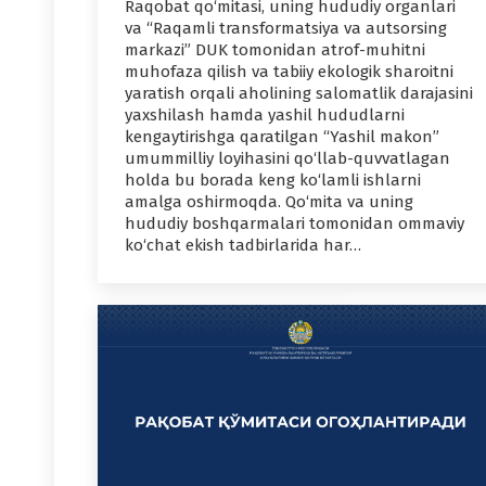
Raqobat qo‘mitasi, uning hududiy organlari
va “Raqamli transformatsiya va autsorsing
markazi” DUK tomonidan atrof-muhitni
muhofaza qilish va tabiiy ekologik sharoitni
yaratish orqali aholining salomatlik darajasini
yaxshilash hamda yashil hududlarni
kengaytirishga qaratilgan “Yashil makon”
umummilliy loyihasini qo‘llab-quvvatlagan
holda bu borada keng ko‘lamli ishlarni
amalga oshirmoqda. Qo‘mita va uning
hududiy boshqarmalari tomonidan ommaviy
ko‘chat ekish tadbirlarida har…