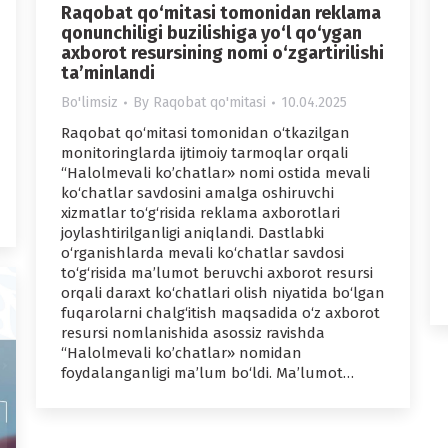
Raqobat qo‘mitasi tomonidan reklama
qonunchiligi buzilishiga yo‘l qo‘ygan
axborot resursining nomi o‘zgartirilishi
ta’minlandi
Bo'limsiz
By
Raqobat qo'mitasi
10.04.2025
Raqobat qo‘mitasi tomonidan o‘tkazilgan
monitoringlarda ijtimoiy tarmoqlar orqali
“Halolmevali ko’chatlar» nomi ostida mevali
ko‘chatlar savdosini amalga oshiruvchi
xizmatlar to‘g‘risida reklama axborotlari
joylashtirilganligi aniqlandi. Dastlabki
o‘rganishlarda mevali ko‘chatlar savdosi
to‘g‘risida ma’lumot beruvchi axborot resursi
orqali daraxt ko‘chatlari olish niyatida bo‘lgan
fuqarolarni chalg‘itish maqsadida o‘z axborot
resursi nomlanishida asossiz ravishda
“Halolmevali ko’chatlar» nomidan
foydalanganligi ma’lum bo‘ldi. Ma’lumot…