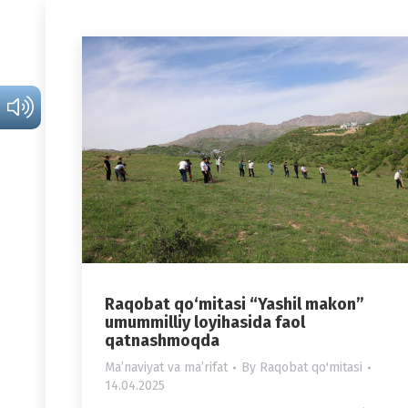
Raqobat qo‘mitasi “Yashil makon”
umummilliy loyihasida faol
qatnashmoqda
Maʼnaviyat va maʼrifat
By
Raqobat qo'mitasi
14.04.2025