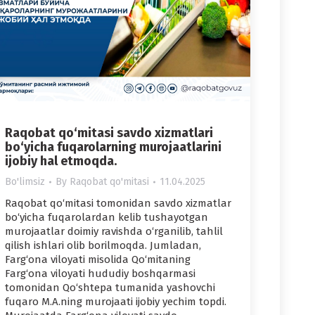
Raqobat qo‘mitasi savdo xizmatlari
bo‘yicha fuqarolarning murojaatlarini
ijobiy hal etmoqda.
Bo'limsiz
By
Raqobat qo'mitasi
11.04.2025
Raqobat qo‘mitasi tomonidan savdo xizmatlar
bo‘yicha fuqarolardan kelib tushayotgan
murojaatlar doimiy ravishda o‘rganilib, tahlil
qilish ishlari olib borilmoqda. Jumladan,
Farg‘ona viloyati misolida Qo‘mitaning
Farg‘ona viloyati hududiy boshqarmasi
tomonidan Qo‘shtepa tumanida yashovchi
fuqaro M.A.ning murojaati ijobiy yechim topdi.