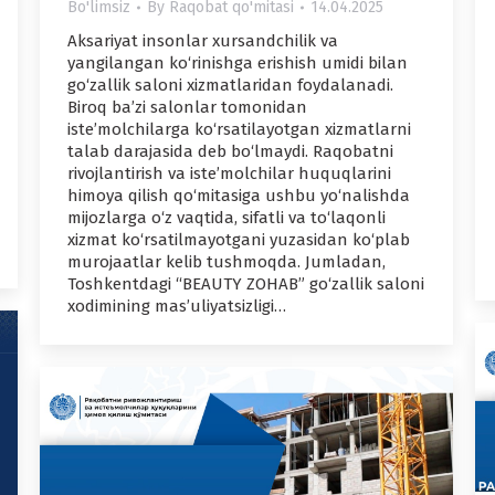
Bo'limsiz
By
Raqobat qo'mitasi
14.04.2025
Aksariyat insonlar xursandchilik va
yangilangan ko‘rinishga erishish umidi bilan
go‘zallik saloni xizmatlaridan foydalanadi.
Biroq ba’zi salonlar tomonidan
iste’molchilarga ko‘rsatilayotgan xizmatlarni
talab darajasida deb bo‘lmaydi. Raqobatni
rivojlantirish va iste’molchilar huquqlarini
himoya qilish qo‘mitasiga ushbu yo‘nalishda
mijozlarga o‘z vaqtida, sifatli va to‘laqonli
xizmat ko‘rsatilmayotgani yuzasidan ko‘plab
murojaatlar kelib tushmoqda. Jumladan,
Toshkentdagi “BEAUTY ZOHAB” go‘zallik saloni
xodimining mas’uliyatsizligi…