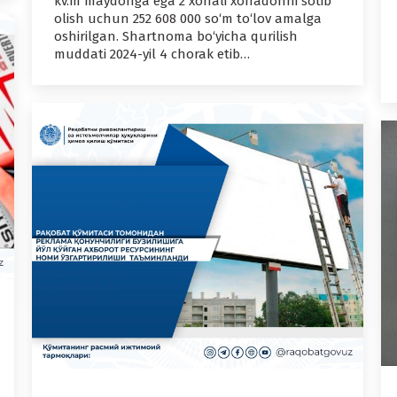
kv.m maydonga ega 2 xonali xonadonni sotib
olish uchun 252 608 000 so‘m to‘lov amalga
oshirilgan. Shartnoma bo‘yicha qurilish
muddati 2024-yil 4 chorak etib…