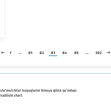
1
…
81
82
83
84
85
…
302
ste'molchilar huquqlarini himoya qilish qoʻmitasi.
atilishi shart.