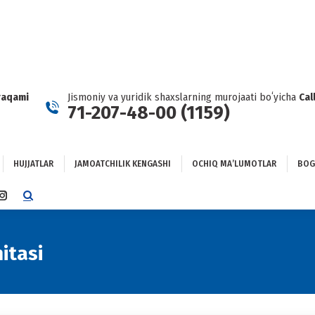
HUJJATLAR
JAMOATCHILIK KENGASHI
OCHIQ MAʼLUMOTLAR
GʻLANISH
raqami
Jismoniy va yuridik shaxslarning murojaati boʻyicha
Cal
71-207-48-00 (1159)
HUJJATLAR
JAMOATCHILIK KENGASHI
OCHIQ MAʼLUMOTLAR
BOG
TTER
INSTAGRAM
E
PAGE
NS
OPENS
IN
itasi
NEW
DOW
WINDOW