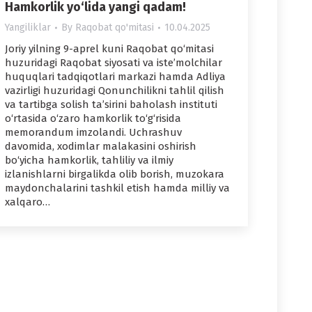
Hamkorlik yo‘lida yangi qadam!
Yangiliklar
By
Raqobat qo'mitasi
10.04.2025
Joriy yilning 9-aprel kuni Raqobat qo‘mitasi
huzuridagi Raqobat siyosati va iste’molchilar
huquqlari tadqiqotlari markazi hamda Adliya
vazirligi huzuridagi Qonunchilikni tahlil qilish
va tartibga solish ta’sirini baholash instituti
o‘rtasida o‘zaro hamkorlik to‘g‘risida
memorandum imzolandi. Uchrashuv
davomida, xodimlar malakasini oshirish
bo‘yicha hamkorlik, tahliliy va ilmiy
izlanishlarni birgalikda olib borish, muzokara
maydonchalarini tashkil etish hamda milliy va
xalqaro…