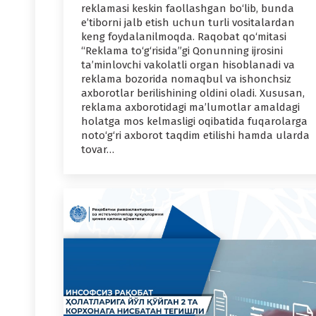
reklamasi keskin faollashgan bo‘lib, bunda
e’tiborni jalb etish uchun turli vositalardan
keng foydalanilmoqda. Raqobat qo‘mitasi
“Reklama to‘g‘risida”gi Qonunning ijrosini
ta’minlovchi vakolatli organ hisoblanadi va
reklama bozorida nomaqbul va ishonchsiz
axborotlar berilishining oldini oladi. Xususan,
reklama axborotidagi ma’lumotlar amaldagi
holatga mos kelmasligi oqibatida fuqarolarga
noto‘g‘ri axborot taqdim etilishi hamda ularda
tovar…