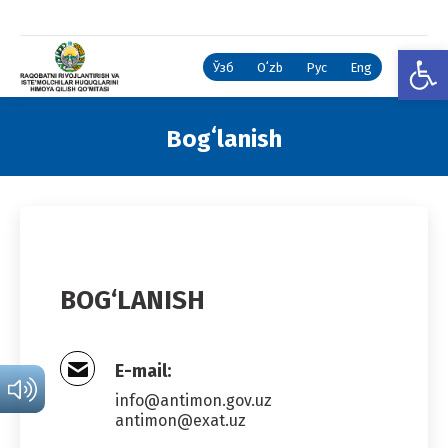
Open
Ўзб
Oʻzb
Рус
Eng
Bogʻlanish
You are here:
BOG‘LANISH
E-mail:
info@antimon.gov.uz
antimon@exat.uz