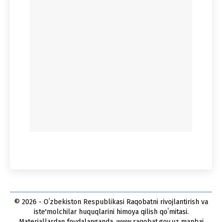
© 2026 - Oʻzbekiston Respublikasi Raqobatni rivojlantirish va
iste'molchilar huquqlarini himoya qilish qoʻmitasi.
Materiallardan foydalanganda, www.raqobat.gov.uz manbai