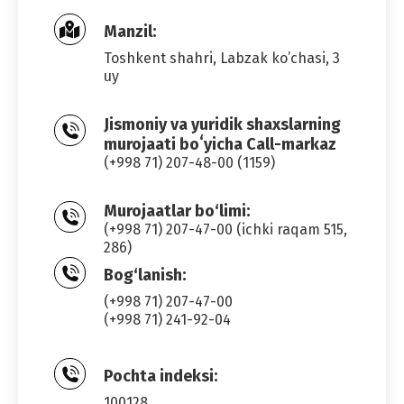
Manzil:
Toshkent shahri, Labzak ko’chasi, 3
uy
Jismoniy va yuridik shaxslarning
murojaati boʻyicha Call-markaz
(+998 71) 207-48-00 (1159)
Murojaatlar bo‘limi:
(+998 71) 207-47-00 (ichki raqam 515,
286)
Bog‘lanish:
(+998 71) 207-47-00
(+998 71) 241-92-04
Pochta indeksi:
100128