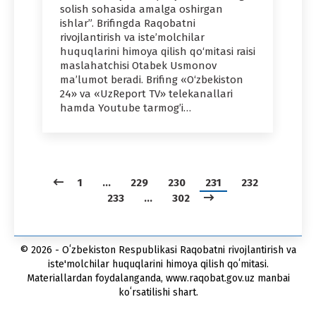
solish sohasida amalga oshirgan
ishlar”. Brifingda Raqobatni
rivojlantirish va iste’molchilar
huquqlarini himoya qilish qo‘mitasi raisi
maslahatchisi Otabek Usmonov
ma’lumot beradi. Brifing «O‘zbekiston
24» va «UzReport TV» telekanallari
hamda Youtube tarmogʼi…
1
…
229
230
231
232
233
…
302
© 2026 - Oʻzbekiston Respublikasi Raqobatni rivojlantirish va
iste'molchilar huquqlarini himoya qilish qoʻmitasi.
Materiallardan foydalanganda, www.raqobat.gov.uz manbai
koʻrsatilishi shart.