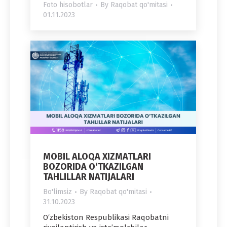
Foto hisobotlar
By
Raqobat qo'mitasi
01.11.2023
MOBIL ALOQA XIZMATLARI
BOZORIDA O‘TKAZILGAN
TAHLILLAR NATIJALARI
Bo'limsiz
By
Raqobat qo'mitasi
31.10.2023
O‘zbekiston Respublikasi Raqobatni