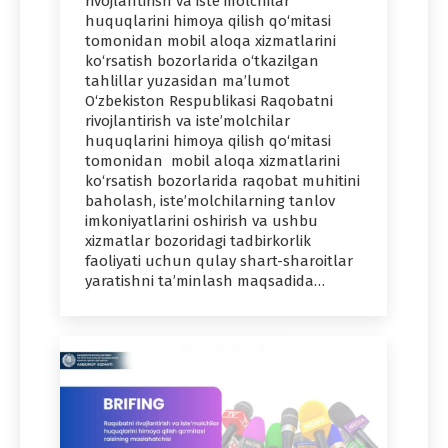
rivojlantirish va iste’molchilar
huquqlarini himoya qilish qo‘mitasi
tomonidan mobil aloqa xizmatlarini
ko‘rsatish bozorlarida o‘tkazilgan
tahlillar yuzasidan ma’lumot
O‘zbekiston Respublikasi Raqobatni
rivojlantirish va iste’molchilar
huquqlarini himoya qilish qo‘mitasi
tomonidan mobil aloqa xizmatlarini
ko‘rsatish bozorlarida raqobat muhitini
baholash, iste’molchilarning tanlov
imkoniyatlarini oshirish va ushbu
xizmatlar bozoridagi tadbirkorlik
faoliyati uchun qulay shart-sharoitlar
yaratishni ta’minlash maqsadida…