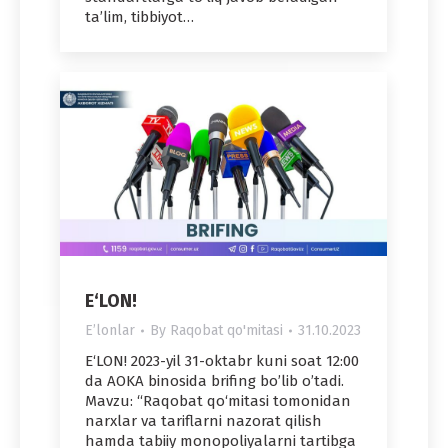
ta’lim, tibbiyot…
E‘LON!
Eʼlonlar
By
Raqobat qo'mitasi
31.10.2023
E‘LON! 2023-yil 31-oktabr kuni soat 12:00
da АOKА binosida brifing boʼlib oʼtadi.
Mavzu: “Raqobat qo‘mitasi tomonidan
narxlar va tariflarni nazorat qilish
hamda tabiiy monopoliyalarni tartibga