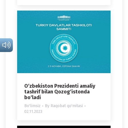
O‘zbekiston Prezidenti amaliy
tashrif bilan Qozog‘istonda
bo‘ladi
Bo'limsiz
By
Raqobat qo'mitasi
02.11.2023