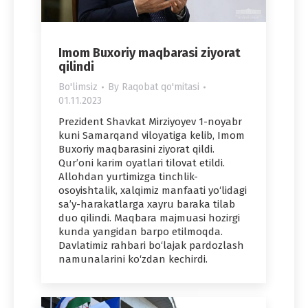
Imom Buxoriy maqbarasi ziyorat
qilindi
Bo'limsiz
By
Raqobat qo'mitasi
01.11.2023
Prezident Shavkat Mirziyoyev 1-noyabr
kuni Samarqand viloyatiga kelib, Imom
Buxoriy maqbarasini ziyorat qildi.
Qur’oni karim oyatlari tilovat etildi.
Allohdan yurtimizga tinchlik-
osoyishtalik, xalqimiz manfaati yo‘lidagi
sa’y-harakatlarga xayru baraka tilab
duo qilindi. Maqbara majmuasi hozirgi
kunda yangidan barpo etilmoqda.
Davlatimiz rahbari bo‘lajak pardozlash
namunalarini ko‘zdan kechirdi.