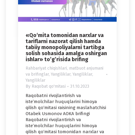
«Qo‘mita tomonidan narxlar va
tariflarni nazorat qilish hamda
tabiiy monopoliyalarni tartibga
solish sohasida amalga oshirgan
ishlar» to’g’risida brifing
Rahbariyat chiqishlari, matbuot anjumani
va brifinglar
,
Yangiliklar
,
Yangiliklar
,
Yangiliklar
By
Raqobat qo'mitasi
31.10.2023
Raqobatni rivojlantirish va
iste’molchilar huquqlarini himoya
qilish qo‘mitasi raisining maslahatchisi
Otabek Usmonov AOKA brifingi
Raqobatni rivojlantirish va
iste’molchilar huquqlarini himoya
qilish qo‘mitasi tomonidan narxlar va