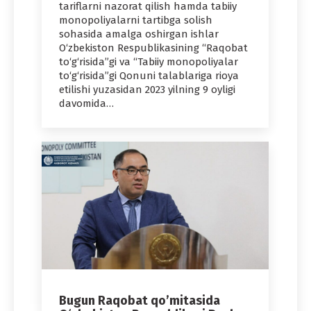
tariflarni nazorat qilish hamda tabiiy
monopoliyalarni tartibga solish
sohasida amalga oshirgan ishlar
O‘zbekiston Respublikasining “Raqobat
to‘g‘risida”gi va “Tabiiy monopoliyalar
to‘g‘risida”gi Qonuni talablariga rioya
etilishi yuzasidan 2023 yilning 9 oyligi
davomida…
Bugun Raqobat qo’mitasida