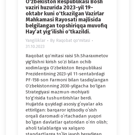
O‘zbekiston Respublikasi Bosh
vaziri huzurida 2023-yil 19-
oktabr kuni o‘tkazilgan Vazirlar
Mahkamasi Rayosati majlisida
belgilangan topshiriqqa muvofiq
Hayʼat yig‘ilishi o‘tkazildi.
Yangiliklar
By
Raqobat qo'mitasi
31.10.2023
Raqobat qo’mitasi raisi Sh.Sharaxmetov
yig‘ilishni kirish so’zi bilan ochib
xodimlarga O‘zbekiston Respublikasi
Prezidentining 2023-yil 11-sentabrdagi
PF-158-son Farmoni bilan tasdiqlangan
O‘zbekistonning 2030-yilgacha bo‘lgan
Strategiyasi mazmun-mohiyati
to’g’risida tushuntirishlar berdi.
Hujjatda quyidagi asosiy gʻoyalar aks
ettirilgan: barqaror iqtisodiy oʻsish
orqali daromadi oʻrtachadan yuqori
boʻlgan davlatlar qatoridan oʻrin olish;
aholi talablariga va хalqaro
standartlarga toʻliq javob beradigan