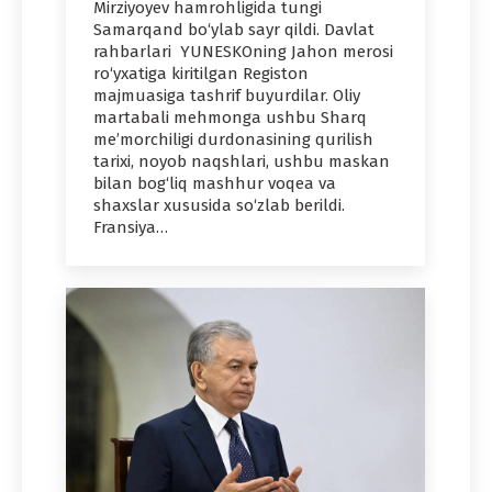
Mirziyoyev hamrohligida tungi
Samarqand bo‘ylab sayr qildi. Davlat
rahbarlari YUNЕSKOning Jahon merosi
ro‘yxatiga kiritilgan Registon
majmuasiga tashrif buyurdilar. Oliy
martabali mehmonga ushbu Sharq
me’morchiligi durdonasining qurilish
tarixi, noyob naqshlari, ushbu maskan
bilan bog‘liq mashhur voqea va
shaxslar xususida so‘zlab berildi.
Fransiya…