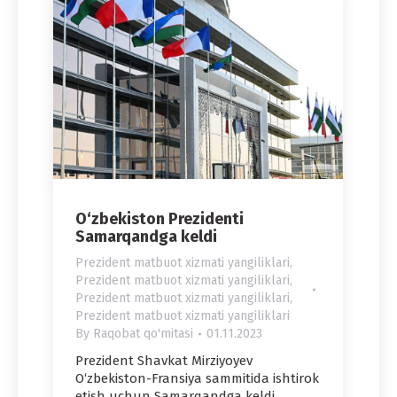
O‘zbekiston Prezidenti
Samarqandga keldi
Prezident matbuot xizmati yangiliklari
,
Prezident matbuot xizmati yangiliklari
,
Prezident matbuot xizmati yangiliklari
,
Prezident matbuot xizmati yangiliklari
By
Raqobat qo'mitasi
01.11.2023
Prezident Shavkat Mirziyoyev
O‘zbekiston-Fransiya sammitida ishtirok
etish uchun Samarqandga keldi.