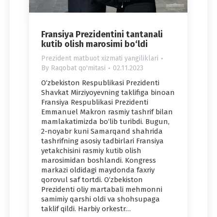
Fransiya Prezidentini tantanali
kutib olish marosimi bo‘ldi
Prezident matbuot xizmati yangiliklari
By
Raqobat qo'mitasi
02.11.2023
O‘zbekiston Respublikasi Prezidenti
Shavkat Mirziyoyevning taklifiga binoan
Fransiya Respublikasi Prezidenti
Emmanuel Makron rasmiy tashrif bilan
mamlakatimizda bo‘lib turibdi. Bugun,
2-noyabr kuni Samarqand shahrida
tashrifning asosiy tadbirlari Fransiya
yetakchisini rasmiy kutib olish
marosimidan boshlandi. Kongress
markazi oldidagi maydonda faxriy
qorovul saf tortdi. O‘zbekiston
Prezidenti oliy martabali mehmonni
samimiy qarshi oldi va shohsupaga
taklif qildi. Harbiy orkestr…