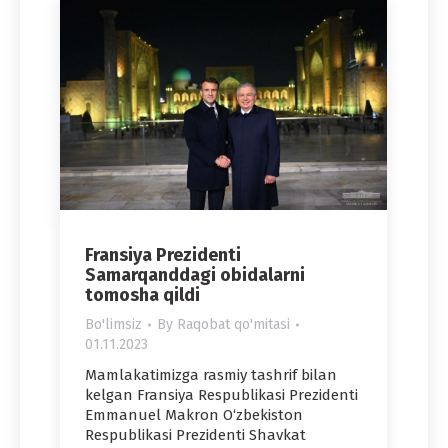
Fransiya Prezidenti
Samarqanddagi obidalarni
tomosha qildi
Bo'limsiz
By
Raqobat qo'mitasi
01.11.2023
Mamlakatimizga rasmiy tashrif bilan
kelgan Fransiya Respublikasi Prezidenti
Emmanuel Makron O‘zbekiston
Respublikasi Prezidenti Shavkat