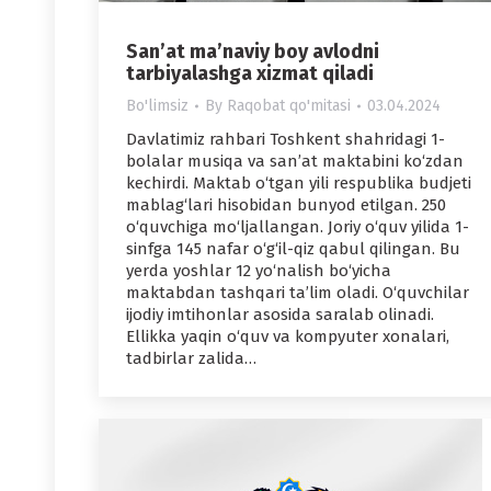
San’at ma’naviy boy avlodni
tarbiyalashga xizmat qiladi
Bo'limsiz
By
Raqobat qo'mitasi
03.04.2024
Davlatimiz rahbari Toshkent shahridagi 1-
bolalar musiqa va san’at maktabini ko‘zdan
kechirdi. Maktab o‘tgan yili respublika budjeti
mablag‘lari hisobidan bunyod etilgan. 250
o‘quvchiga mo‘ljallangan. Joriy o‘quv yilida 1-
sinfga 145 nafar o‘g‘il-qiz qabul qilingan. Bu
yerda yoshlar 12 yo‘nalish bo‘yicha
maktabdan tashqari ta’lim oladi. O‘quvchilar
ijodiy imtihonlar asosida saralab olinadi.
Ellikka yaqin o‘quv va kompyuter xonalari,
tadbirlar zalida…