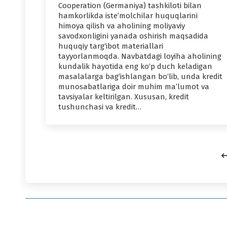
Cooperation (Germaniya) tashkiloti bilan
hamkorlikda iste’molchilar huquqlarini
himoya qilish va aholining moliyaviy
savodxonligini yanada oshirish maqsadida
huquqiy targ‘ibot materiallari
tayyorlanmoqda. Navbatdagi loyiha aholining
kundalik hayotida eng ko‘p duch keladigan
masalalarga bag‘ishlangan bo‘lib, unda kredit
munosabatlariga doir muhim ma’lumot va
tavsiyalar keltirilgan. Xususan, kredit
tushunchasi va kredit…