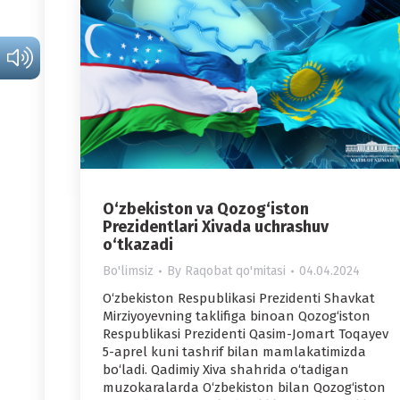
O‘zbekiston va Qozog‘iston
Prezidentlari Xivada uchrashuv
o‘tkazadi
Bo'limsiz
By
Raqobat qo'mitasi
04.04.2024
O‘zbekiston Respublikasi Prezidenti Shavkat
Mirziyoyevning taklifiga binoan Qozog‘iston
Respublikasi Prezidenti Qasim-Jomart Toqayev
5-aprel kuni tashrif bilan mamlakatimizda
bo‘ladi. Qadimiy Xiva shahrida o‘tadigan
muzokaralarda O‘zbekiston bilan Qozog‘iston