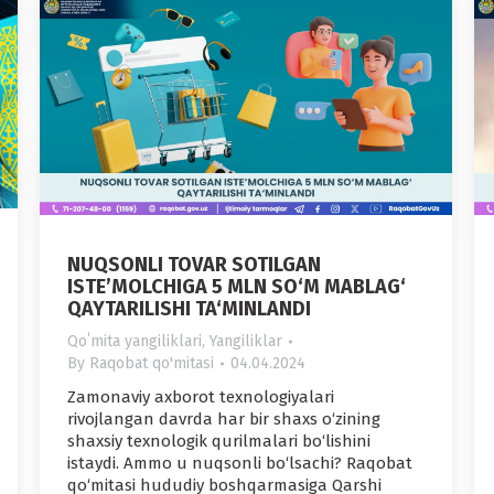
NUQSONLI TOVAR SOTILGAN
ISTE’MOLCHIGA 5 MLN SO‘M MABLAG‘
QAYTARILISHI TA‘MINLANDI
Qoʻmita yangiliklari
,
Yangiliklar
By
Raqobat qo'mitasi
04.04.2024
Zamonaviy axborot texnologiyalari
rivojlangan davrda har bir shaxs o‘zining
shaxsiy texnologik qurilmalari bo‘lishini
istaydi. Ammo u nuqsonli bo‘lsachi? Raqobat
qo‘mitasi hududiy boshqarmasiga Qarshi