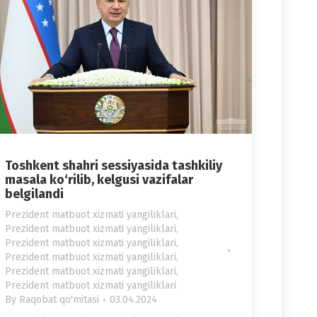
Toshkent shahri sessiyasida tashkiliy
masala ko‘rilib, kelgusi vazifalar
belgilandi
Prezident matbuot xizmati yangiliklari
,
Prezident matbuot xizmati yangiliklari
,
Prezident matbuot xizmati yangiliklari
,
Prezident matbuot xizmati yangiliklari
,
Prezident matbuot xizmati yangiliklari
,
Prezident matbuot xizmati yangiliklari
By
Raqobat qo'mitasi
03.04.2024