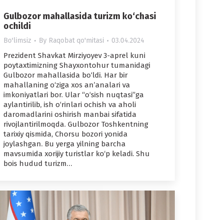
Gulbozor mahallasida turizm ko‘chasi
ochildi
Bo'limsiz
By
Raqobat qo'mitasi
03.04.2024
Prezident Shavkat Mirziyoyev 3-aprel kuni
poytaxtimizning Shayxontohur tumanidagi
Gulbozor mahallasida bo‘ldi. Har bir
mahallaning o‘ziga xos an’analari va
imkoniyatlari bor. Ular “o‘sish nuqtasi”ga
aylantirilib, ish o‘rinlari ochish va aholi
daromadlarini oshirish manbai sifatida
rivojlantirilmoqda. Gulbozor Toshkentning
tarixiy qismida, Chorsu bozori yonida
joylashgan. Bu yerga yilning barcha
mavsumida xorijiy turistlar ko‘p keladi. Shu
bois hudud turizm…