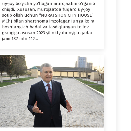
uy-joy bo‘yicha yo‘llagan murojaatini o‘rganib
chiqdi. Xususan, murojaatda fuqaro uy-joy
sotib olish uchun “NURAFSHON CITY HOUSE”
MChJ bilan shartnoma imzolagani,unga ko‘ra
boshlang‘ich badal va tasdiqlangan to‘lov
grafigiga asosan 2023 yil oktyabr oyiga qadar
jami 187 mln 112…