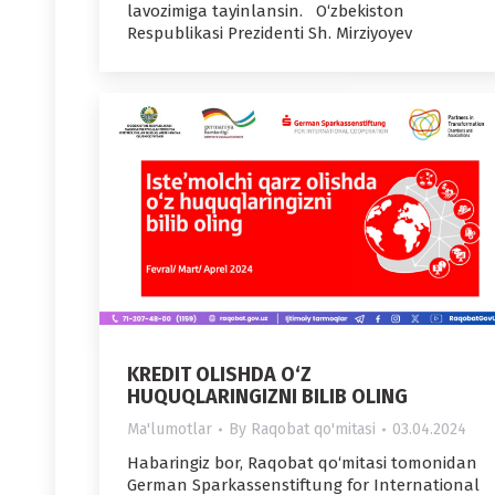
lavozimiga tayinlansin. O‘zbekiston
Respublikasi Prezidenti Sh. Mirziyoyev
KREDIT OLISHDA O‘Z
HUQUQLARINGIZNI BILIB OLING
Ma'lumotlar
By
Raqobat qo'mitasi
03.04.2024
Habaringiz bor, Raqobat qo‘mitasi tomonidan
German Sparkassenstiftung for International