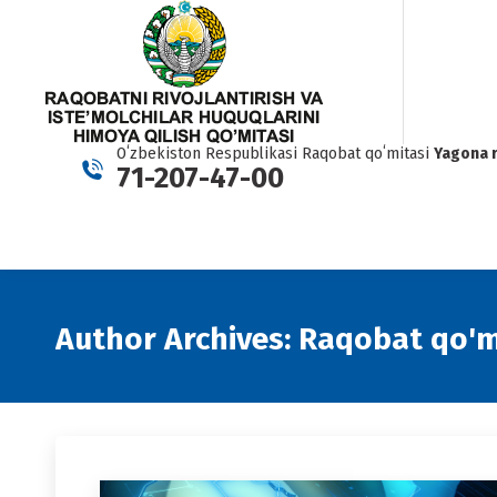
Oʻzbekiston Respublikasi Raqobat qoʻmitasi
Yagona 
71-207-47-00
Author Archives:
Raqobat qo'm