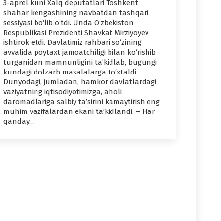
3-aprel kuni Xalq deputatlari Toshkent
shahar kengashining navbatdan tashqari
sessiyasi bo‘lib o‘tdi. Unda O‘zbekiston
Respublikasi Prezidenti Shavkat Mirziyoyev
ishtirok etdi. Davlatimiz rahbari so‘zining
avvalida poytaxt jamoatchiligi bilan ko‘rishib
turganidan mamnunligini ta’kidlab, bugungi
kundagi dolzarb masalalarga to‘xtaldi.
Dunyodagi, jumladan, hamkor davlatlardagi
vaziyatning iqtisodiyotimizga, aholi
daromadlariga salbiy ta’sirini kamaytirish eng
muhim vazifalardan ekani ta’kidlandi. – Har
qanday…