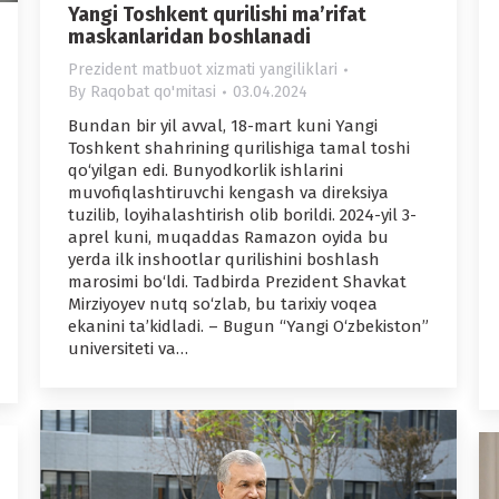
Yangi Toshkent qurilishi ma’rifat
maskanlaridan boshlanadi
Prezident matbuot xizmati yangiliklari
By
Raqobat qo'mitasi
03.04.2024
Bundan bir yil avval, 18-mart kuni Yangi
Toshkent shahrining qurilishiga tamal toshi
qo‘yilgan edi. Bunyodkorlik ishlarini
muvofiqlashtiruvchi kengash va direksiya
tuzilib, loyihalashtirish olib borildi. 2024-yil 3-
aprel kuni, muqaddas Ramazon oyida bu
yerda ilk inshootlar qurilishini boshlash
marosimi bo‘ldi. Tadbirda Prezident Shavkat
Mirziyoyev nutq so‘zlab, bu tarixiy voqea
ekanini ta’kidladi. – Bugun “Yangi O‘zbekiston”
universiteti va…