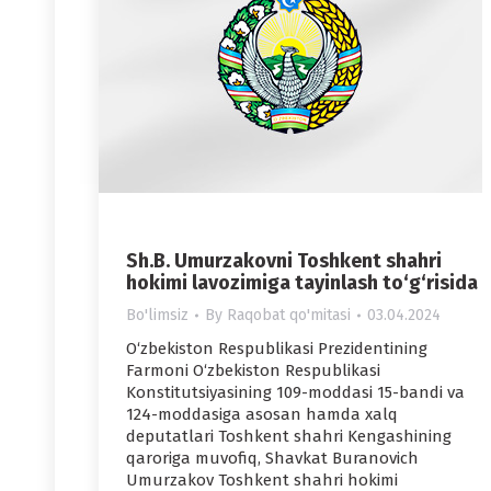
Sh.B. Umurzakovni Toshkent shahri
hokimi lavozimiga tayinlash to‘g‘risida
Bo'limsiz
By
Raqobat qo'mitasi
03.04.2024
O‘zbekiston Respublikasi Prezidentining
Farmoni O‘zbekiston Respublikasi
Konstitutsiyasining 109-moddasi 15-bandi va
124-moddasiga asosan hamda xalq
deputatlari Toshkent shahri Kengashining
qaroriga muvofiq, Shavkat Buranovich
Umurzakov Toshkent shahri hokimi