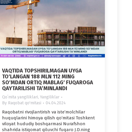
VAQTIDA TOPSHIRILMAGAN UYGA
TO‘LANGAN 188 MLN 112 MING
SO‘MDAN ORTIQ MABLAG‘ FUQAROGA
QAYTARILISHI TA’MINLANDI
Qoʻmita yangiliklari
,
Yangiliklar
By
Raqobat qo'mitasi
04.04.2024
Raqobatni rivojlantirish va iste’molchilar
huquqlarini himoya qilish qo‘mitasi Toshkent
viloyat hududiy boshqarmasi Nurafshon
shahrida istiqomat qiluvchi fuqaro J.D.ning