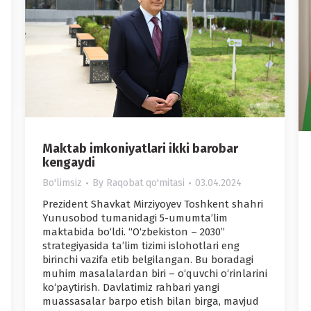
Maktab imkoniyatlari ikki barobar
kengaydi
Bo'limsiz
By
Raqobat qo'mitasi
03.04.2024
Prezident Shavkat Mirziyoyev Toshkent shahri
Yunusobod tumanidagi 5-umumta’lim
maktabida bo‘ldi. “O‘zbekiston – 2030”
strategiyasida ta’lim tizimi islohotlari eng
birinchi vazifa etib belgilangan. Bu boradagi
muhim masalalardan biri – o‘quvchi o‘rinlarini
ko‘paytirish. Davlatimiz rahbari yangi
muassasalar barpo etish bilan birga, mavjud