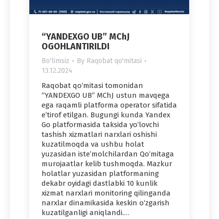
“YANDEXGO UB” MChJ
OGOHLANTIRILDI
Bo'limsiz
By
Raqobat qo'mitasi
13.12.2024
Raqobat qo‘mitasi tomonidan
“YANDEXGO UB” MChJ ustun mavqega
ega raqamli platforma operator sifatida
e’tirof etilgan. Bugungi kunda Yandex
Go platformasida taksida yo‘lovchi
tashish xizmatlari narxlari oshishi
kuzatilmoqda va ushbu holat
yuzasidan iste’molchilardan Qo‘mitaga
murojaatlar kelib tushmoqda. Mazkur
holatlar yuzasidan platformaning
dekabr oyidagi dastlabki 10 kunlik
xizmat narxlari monitoring qilinganda
narxlar dinamikasida keskin o‘zgarish
kuzatilganligi aniqlandi.…