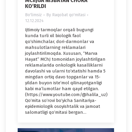
MChJGA NISBATAN CHORA
KO‘RILDI
Bo'limsiz
By
Raqobat qo'mitasi
12.12.2024
Ijtimoiy tarmoqlar orqali bugungi
kunda turli xil biologik faol
qo‘shimchalar, dori-darmonlar va
mahsulotlarning reklamalari
joylashtirilmoqda. Xususan, “Marva
Hayat” MChJ tomonidan joylashtirilgan
reklamalarida onkologik kasalliklarni
davolashi va ularni to‘xtatishi hamda 5
mingdan ortiq davo topganlar va 15-
yildan buyon iste’mol qilinayotganligi
kabi ma’lumotlar ham qayd etilgan.
(https://www.youtube.com/@halila_uz)
Qo‘mita so‘rovi bo‘yicha Sanitariya-
epidemiologik osoyishtalik va jamoat
salomatligi qo‘mitasi bergan…