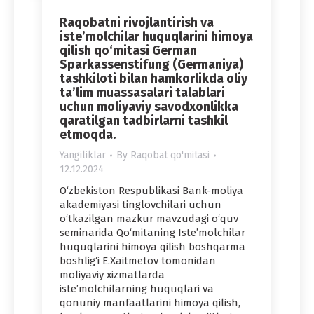
Raqobatni rivojlantirish va
iste’molchilar huquqlarini himoya
qilish qo‘mitasi German
Sparkassenstifung (Germaniya)
tashkiloti bilan hamkorlikda oliy
ta’lim muassasalari talablari
uchun moliyaviy savodxonlikka
qaratilgan tadbirlarni tashkil
etmoqda.
Yangiliklar
By
Raqobat qo'mitasi
12.12.2024
O‘zbekiston Respublikasi Bank-moliya
akademiyasi tinglovchilari uchun
o‘tkazilgan mazkur mavzudagi o‘quv
seminarida Qo‘mitaning Iste’molchilar
huquqlarini himoya qilish boshqarma
boshlig‘i E.Xaitmetov tomonidan
moliyaviy xizmatlarda
iste’molchilarning huquqlari va
qonuniy manfaatlarini himoya qilish,