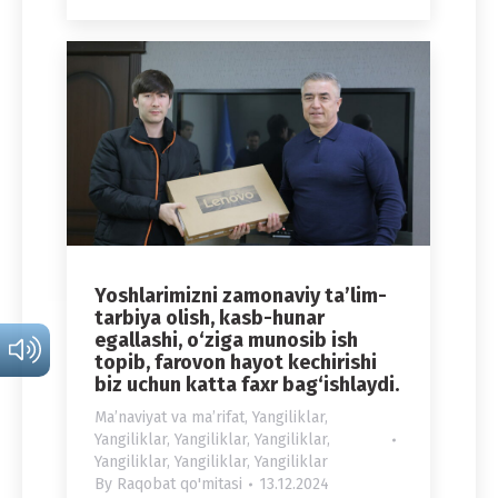
Yoshlarimizni zamonaviy ta’lim-
tarbiya olish, kasb-hunar
egallashi, o‘ziga munosib ish
topib, farovon hayot kechirishi
biz uchun katta faxr bag‘ishlaydi.
Maʼnaviyat va maʼrifat
,
Yangiliklar
,
Yangiliklar
,
Yangiliklar
,
Yangiliklar
,
Yangiliklar
,
Yangiliklar
,
Yangiliklar
By
Raqobat qo'mitasi
13.12.2024