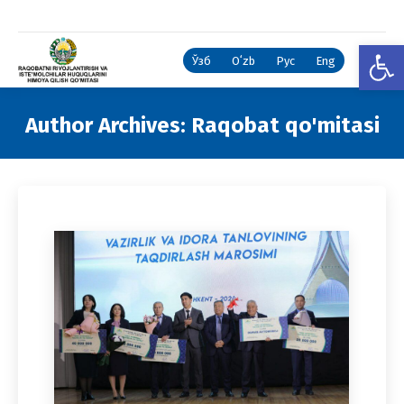
Open
Ўзб
Oʻzb
Рус
Eng
Author Archives:
Raqobat qo'mitasi
You are here: