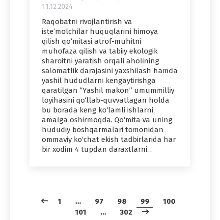
11.12.2024
Raqobatni rivojlantirish va
iste’molchilar huquqlarini himoya
qilish qo‘mitasi atrof-muhitni
muhofaza qilish va tabiiy ekologik
sharoitni yaratish orqali aholining
salomatlik darajasini yaxshilash hamda
yashil hududlarni kengaytirishga
qaratilgan “Yashil makon” umummilliy
loyihasini qo‘llab-quvvatlagan holda
bu borada keng ko‘lamli ishlarni
amalga oshirmoqda. Qo‘mita va uning
hududiy boshqarmalari tomonidan
ommaviy ko‘chat ekish tadbirlarida har
bir xodim 4 tupdan daraxtlarni…
1
…
97
98
99
100
101
…
302