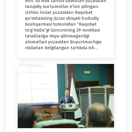
mln. so‘mlik tanlov savdolari yuzasidan
tanqidiy ma’lumotlar e’lon qilingan.
Ushbu holat yuzasidan Raqobat
qo‘mitasining Jizzax viloyati hududiy
boshqarmasi tomonidan “Raqobat
to‘g‘risida”gi Qonunining 29-moddasi
talablariga rioya qilinmaganligi
alomatlari yuzasidan Buyurtmachiga
nisbatan belgilangan tartibda ish…