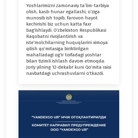
Yoshlarimizni zamonaviy ta’lim-tarbiya
olish, kasb-hunar egallashi, o‘ziga
munosib ish topib, farovon hayot
kechirishi biz uchun katta faxr
bag‘ishlaydi. O‘zbekiston Respublikasi
Raqobatni rivojlantirish va
iste’molchilarning huquqlarini ximoya
qilish qo‘mitasiga biriktirilgan
mahalladagi og‘ir toifadagi yoshlar
bilan tizimli ishlash davom etmoqda.
Joriy yilning 12-dekabr kuni Qo‘mita raisi
navbatdagi uchrashuvlarni o‘tkazdi.