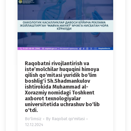
Raqobatni rivojlantirish va
iste’molchilar huquqini himoya
qilish qo‘mitasi yuridik bo‘lim
boshlig‘i Sh.Shadmankulov
ishtirokida Muhammad al-
Xorazmiy nomidagi Toshkent
axborot texnologiyalar
universitetida uchrashuv bo‘lib
o‘tdi.
Bo'limsiz
By
Raqobat qo'mitasi
12.12.2024