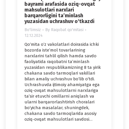
bayrami arafasida oziq-ovqat
mahsulotlari narxlari
barqarorligini ta’minlash
yuzasidan uchrashuv o‘tkazdi
Bo'limsiz
By
Raqobat qo'mitasi
12.12.2024
Qo‘mita o‘z vakolatlari doirasida ichki
bozorda iste’mol tovarlarining
narxlarini tahlil qilish hamda savdo
faoliyatida raqobatni ta’minlash
yuzasidan respublikamizning 8 ta yirik
chakana savdo tarmoqlari vakillari
bilan amaliy uchrashuv bo‘lib o‘tdi.
Uchrashuvda ijtimoiy ahamiyatga ega
oziq-ovqat mahsulotlarni narxlariga
ta’sir etuvchi omillarni aniqlash va
ularni barqarorlashtirish choralari
bo‘yicha masalalar, shuningdek,
chakana savdo tarmoqlarida asosiy
oziq-ovqat mahsulotlari savdosi…