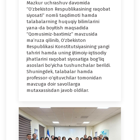
Mazkur uchrashuv davomida
“O‘zbekiston Respublikasining raqobat
siyosati” nomli taqdimoti hamda
talabalarning huquqiy bilimlarini
yana-da boyitish maqsadida
“Qomusimiz-baxtimiz” mavzusida
ma’ruza qilinib, O‘zbekiston
Respublikasi Konstitutsiyasining yangi
tahriri hamda uning ijtimoiy-iqtisodiy
jihatlarini raqobat siyosatiga bog‘liq
asoslari bo‘yicha tushunchalar berildi.
Shuningdek, talabalar hamda
professor-o‘qituvchilar tomonidan
mavzuga doir savollarga
mutaxassisdan javob oldilar.