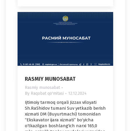
RASMIY MUNOSABAT
Rasmiy munosabat
By
Raqobat qo'mitasi
12.12.2024
Ijtimoiy tarmoq orqali Jizzax viloyati
Sh.RaShidov tumani Suv yetkazib berish
xizmati DM (Buyurtmachi) tomonidan
“Ekskavator ijara xizmati” bo‘yicha
o‘tkazilgan boshlang‘ich narxi 165,0