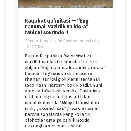
Raqobat qo‘mitasi — “Eng
namunali vazirlik va idora”
tanlovi sovrindori
Gender tenglik
By
Raqobat qo'mitasi
13.12.2024
Bugun Respublika Ma’naviyat va
ma’rifat markazi tomonidan tashkil
etilgan “Eng namunali vazirlik va idora”
hamda “Eng namunali tuman va
shahar” tanlovi g‘oliblarini tantanali
taqdirlash marosimi bo‘lib o‘tdi. Shuni
alohida ta’kidlash kerakki, Davlatimiz
rahbarining tashabbuslari bilan
mamlakatimizda “Milliy tiklanishdan –
milliy yuksalish sari” g‘oyasi asosida
barcha sohalarda keng ko‘lamli
islohotlar amalga oshirilmoqda.
Bugungi tanlov ham ushbu…