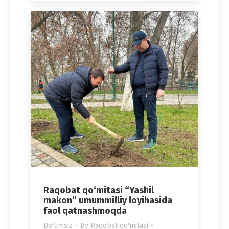
Raqobat qo‘mitasi “Yashil
makon” umummilliy loyihasida
faol qatnashmoqda
Bo'limsiz
By
Raqobat qo'mitasi