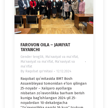
FAROVON OILA – JAMIYAT
TAYANCHI
Gender tenglik
,
Maʼnaviyat va maʼrifat
,
Maʼnaviyat va maʼrifat
,
Maʼnaviyat va
maʼrifat
By
Raqobat qo'mitasi
12.12.2024
Raqobat qoʻmitasida BMT Bosh
Assambleyasi tomonidan eʼlon qilingan
25-noyabr – Xalqaro ayollarga
nisbatan zoʻravonlikka barham berish
kuniga bagʻishlangan 2024-yil 25-
noyabrdan 10-dekabrgacha
“Zoʻravonlikka qarshi 16 kun” trukum