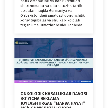
bank omonatlari va bank kreditlari,
shartnomalar va ularni tuzish tartib-
qoidalari haqida Germaniya va
O‘zbekistondagi amaldagi qonunchilik,
xorijiy tajribalar va shu kabi ko‘plab
tegishli ma’lumotlar berildi. Tadbirda…
ONKOLOGIK KASALLIKLAR DAVOSI
BO‘YICHA REKLAMA
JOYLASHTIRGAN “MARVA HAYAT”