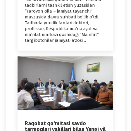
tadbirlarni tashkil etish yuzasidan
“Farovon oila – jamiyat tayanchi”
mavzusida davra suhbati boʻlib oʻtdi.
Tadbirda yuridik fanlari doktori,
professor, Respublika maʼnaviyat va
maʼrifat markazi qoshidagi “Maʼrifat”
targʻibotchilar jamiyati aʼzosi…
Raqobat qo‘mitasi savdo
tarmoqlari vakillari bilan Yangi yil