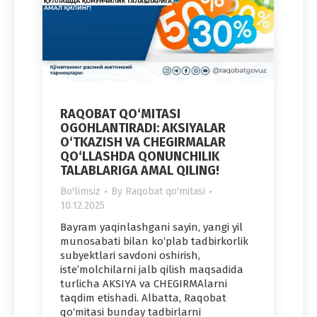
RAQOBAT QO‘MITASI
OGOHLANTIRADI: AKSIYALAR
O‘TKAZISH VA CHEGIRMALAR
QO‘LLASHDA QONUNCHILIK
TALABLARIGA AMAL QILING!
Bo'limsiz
By
Raqobat qo'mitasi
10.12.2025
Bayram yaqinlashgani sayin, yangi yil
munosabati bilan ko‘plab tadbirkorlik
subyektlari savdoni oshirish,
iste’molchilarni jalb qilish maqsadida
turlicha AKSIYA va CHEGIRMAlarni
taqdim etishadi. Albatta, Raqobat
qo‘mitasi bunday tadbirlarni