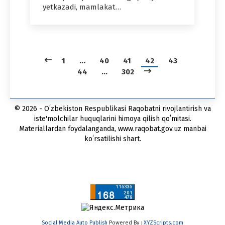
yetkazadi, mamlakat…
1
…
40
41
42
43
44
…
302
© 2026 - Oʻzbekiston Respublikasi Raqobatni rivojlantirish va
iste'molchilar huquqlarini himoya qilish qoʻmitasi.
Materiallardan foydalanganda, www.raqobat.gov.uz manbai
koʻrsatilishi shart.
Social Media Auto Publish
Powered By :
XYZScripts.com