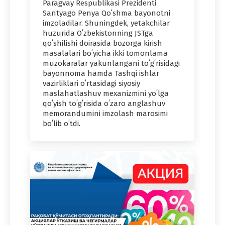
Paragvay Respublikasi Prezidenti
Santyago Penya Qoʻshma bayonotni
imzoladilar. Shuningdek, yetakchilar
huzurida Oʻzbekistonning JSTga
qoʻshilishi doirasida bozorga kirish
masalalari boʻyicha ikki tomonlama
muzokaralar yakunlangani toʻgʻrisidagi
bayonnoma hamda Tashqi ishlar
vazirliklari oʻrtasidagi siyosiy
maslahatlashuv mexanizmini yoʻlga
qoʻyish toʻgʻrisida oʻzaro anglashuv
memorandumini imzolash marosimi
boʻlib oʻtdi.