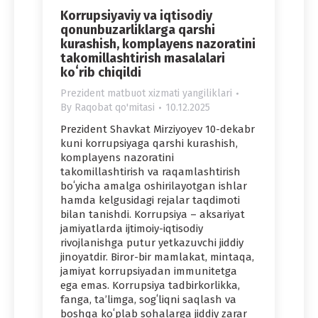
Korrupsiyaviy va iqtisodiy
qonunbuzarliklarga qarshi
kurashish, komplayens nazoratini
takomillashtirish masalalari
koʻrib chiqildi
Prezident matbuot xizmati yangiliklari
By
Raqobat qo'mitasi
10.12.2025
Prezident Shavkat Mirziyoyev 10-dekabr
kuni korrupsiyaga qarshi kurashish,
komplayens nazoratini
takomillashtirish va raqamlashtirish
boʻyicha amalga oshirilayotgan ishlar
hamda kelgusidagi rejalar taqdimoti
bilan tanishdi. Korrupsiya – aksariyat
jamiyatlarda ijtimoiy-iqtisodiy
rivojlanishga putur yetkazuvchi jiddiy
jinoyatdir. Biror-bir mamlakat, mintaqa,
jamiyat korrupsiyadan immunitetga
ega emas. Korrupsiya tadbirkorlikka,
fanga, taʼlimga, sogʻliqni saqlash va
boshqa koʻplab sohalarga jiddiy zarar