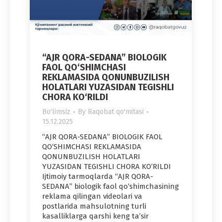
“AJR QORA-SEDANA” BIOLOGIK
FAOL QO‘SHIMCHASI
REKLAMASIDA QONUNBUZILISH
HOLATLARI YUZASIDAN TEGISHLI
CHORA KO‘RILDI
Bo'limsiz
By
Raqobat qo'mitasi
15.12.2025
“AJR QORA-SEDANA” BIOLOGIK FAOL
QO‘SHIMCHASI REKLAMASIDA
QONUNBUZILISH HOLATLARI
YUZASIDAN TEGISHLI CHORA KO‘RILDI
Ijtimoiy tarmoqlarda “AJR QORA-
SEDANA” biologik faol qo‘shimchasining
reklama qilingan videolari va
postlarida mahsulotning turli
kasalliklarga qarshi keng ta’sir