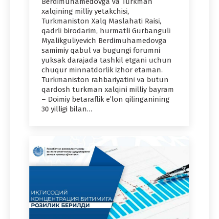
Berdimuhamedovga va Turkman
xalqining milliy yetakchisi,
Turkmaniston Xalq Maslahati Raisi,
qadrli birodarim, hurmatli Gurbanguli
Myalikguliyevich Berdimuhamedovga
samimiy qabul va bugungi forumni
yuksak darajada tashkil etgani uchun
chuqur minnatdorlik izhor etaman.
Turkmaniston rahbariyatini va butun
qardosh turkman xalqini milliy bayram
– Doimiy betaraflik eʼlon qilinganining
30 yilligi bilan…