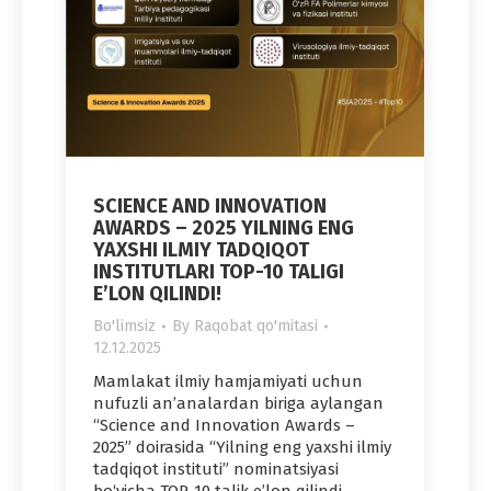
SCIENCE AND INNOVATION
AWARDS – 2025 YILNING ENG
YAXSHI ILMIY TADQIQOT
INSTITUTLARI TOP-10 TALIGI
E’LON QILINDI!
Bo'limsiz
By
Raqobat qo'mitasi
12.12.2025
Mamlakat ilmiy hamjamiyati uchun
nufuzli an’analardan biriga aylangan
“Science and Innovation Awards –
2025” doirasida “Yilning eng yaxshi ilmiy
tadqiqot instituti” nominatsiyasi