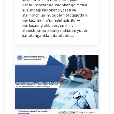
bo‘yicha TOP-10 talik e’lon qilindi.
Ushbu ro‘yxatdan Raqobat qo‘mitasi
huzuridagi Raqobat siyosati va
iste’molchilar huquqlari tadqiqotlari
markazi ham o‘rin egalladi. Bu —
markazning olib borgan ilmiy
izlanishlari va amaliy natijalari yuqori
baholanganidan dalolatdir.…