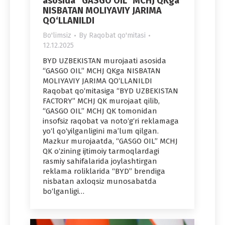
asosida “GASGO OIL” MCHJ QKga
NISBATAN MOLIYAVIY JARIMA
QO‘LLANILDI
Bo'limsiz
By
Raqobat qo'mitasi
12.12.2025
BYD UZBEKISTAN murojaati asosida
“GASGO OIL” MCHJ QKga NISBATAN
MOLIYAVIY JARIMA QO‘LLANILDI
Raqobat qo‘mitasiga “BYD UZBEKISTAN
FACTORY” MCHJ QK murojaat qilib,
“GASGO OIL” MCHJ QK tomonidan
insofsiz raqobat va noto‘g‘ri reklamaga
yo‘l qo‘yilganligini ma’lum qilgan.
Mazkur murojaatda, “GASGO OIL” MCHJ
QK o‘zining ijtimoiy tarmoqlardagi
rasmiy sahifalarida joylashtirgan
reklama roliklarida “BYD” brendiga
nisbatan axloqsiz munosabatda
bo‘lganligi…