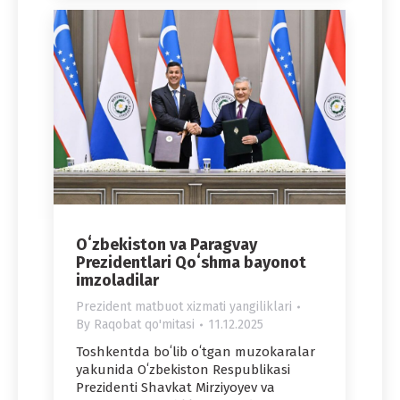
Oʻzbekiston va Paragvay
Prezidentlari Qoʻshma bayonot
imzoladilar
Prezident matbuot xizmati yangiliklari
By
Raqobat qo'mitasi
11.12.2025
Toshkentda boʻlib oʻtgan muzokaralar
yakunida Oʻzbekiston Respublikasi
Prezidenti Shavkat Mirziyoyev va