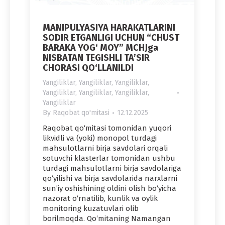
MANIPULYASIYA HARAKATLARINI
SODIR ETGANLIGI UCHUN “CHUST
BARAKA YOG‘ MOY” MCHJga
NISBATAN TEGISHLI TA’SIR
CHORASI QO‘LLANILDI
Yangiliklar
,
Yangiliklar
,
Yangiliklar
,
Yangiliklar
,
Yangiliklar
,
Yangiliklar
,
Yangiliklar
By
Raqobat qo'mitasi
12.12.2025
Raqobat qo‘mitasi tomonidan yuqori
likvidli va (yoki) monopol turdagi
mahsulotlarni birja savdolari orqali
sotuvchi klasterlar tomonidan ushbu
turdagi mahsulotlarni birja savdolariga
qo‘yilishi va birja savdolarida narxlarni
sun’iy oshishining oldini olish bo‘yicha
nazorat o‘rnatilib, kunlik va oylik
monitoring kuzatuvlari olib
borilmoqda. Qo‘mitaning Namangan