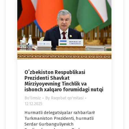
Oʻzbekiston Respublikasi
Prezidenti Shavkat
Mirziyoyevning Tinchlik va
ishonch xalqaro forumidagi nutqi
Bo'limsiz
By
Raqobat qo'mitasi
12.12.2025
Hurmatli delegatsiyalar rahbarlari!
Turkmaniston Prezidenti, hurmatli
Serdar Gurbanguliyevich