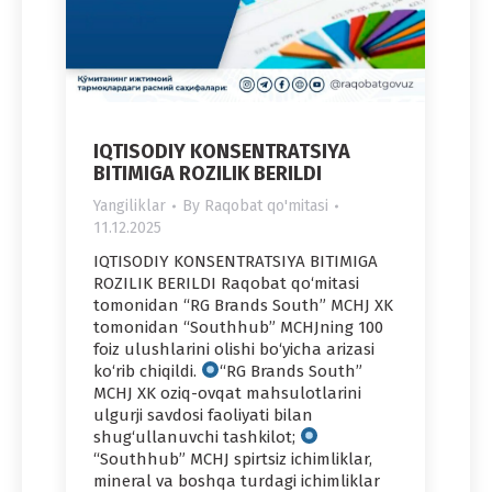
IQTISODIY KONSENTRATSIYA
BITIMIGA ROZILIK BERILDI
Yangiliklar
By
Raqobat qo'mitasi
11.12.2025
IQTISODIY KONSENTRATSIYA BITIMIGA
ROZILIK BERILDI Raqobat qo‘mitasi
tomonidan “RG Brands South” MCHJ XK
tomonidan “Southhub” MCHJning 100
foiz ulushlarini olishi bo‘yicha arizasi
ko‘rib chiqildi.
“RG Brands South”
MCHJ XK oziq-ovqat mahsulotlarini
ulgurji savdosi faoliyati bilan
shug‘ullanuvchi tashkilot;
“Southhub” MCHJ spirtsiz ichimliklar,
mineral va boshqa turdagi ichimliklar