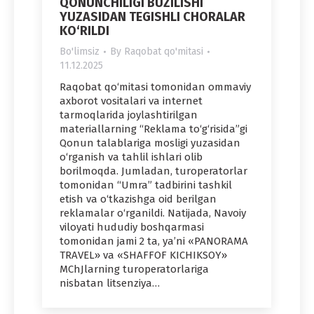
QONUNCHILIGI BUZILISHI
YUZASIDAN TEGISHLI CHORALAR
KO‘RILDI
Bo'limsiz
By
Raqobat qo'mitasi
11.12.2025
Raqobat qo‘mitasi tomonidan ommaviy
axborot vositalari va internet
tarmoqlarida joylashtirilgan
materiallarning “Reklama to‘g‘risida”gi
Qonun talablariga mosligi yuzasidan
o‘rganish va tahlil ishlari olib
borilmoqda. Jumladan, turoperatorlar
tomonidan “Umra” tadbirini tashkil
etish va o‘tkazishga oid berilgan
reklamalar o‘rganildi. Natijada, Navoiy
viloyati hududiy boshqarmasi
tomonidan jami 2 ta, ya’ni «PANORAMA
TRAVEL» va «SHAFFOF KICHIKSOY»
MChJlarning turoperatorlariga
nisbatan litsenziya…