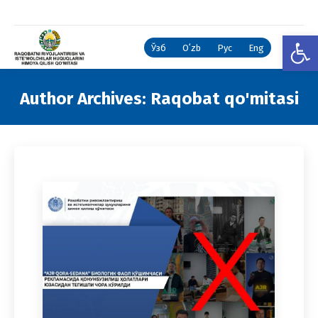
Open
Ўзб
Oʻzb
Рус
Eng
Author Archives:
Raqobat qo'mitasi
You are here: