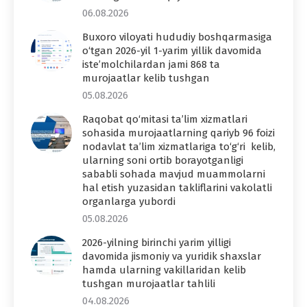
06.08.2026
Buxoro viloyati hududiy boshqarmasiga
o‘tgan 2026-yil 1-yarim yillik davomida
iste’molchilardan jami 868 ta
murojaatlar kelib tushgan
05.08.2026
Raqobat qo‘mitasi ta’lim xizmatlari
sohasida murojaatlarning qariyb 96 foizi
nodavlat ta’lim xizmatlariga to‘g‘ri kelib,
ularning soni ortib borayotganligi
sababli sohada mavjud muammolarni
hal etish yuzasidan takliflarini vakolatli
organlarga yubordi
05.08.2026
2026-yilning birinchi yarim yilligi
davomida jismoniy va yuridik shaxslar
hamda ularning vakillaridan kelib
tushgan murojaatlar tahlili
04.08.2026