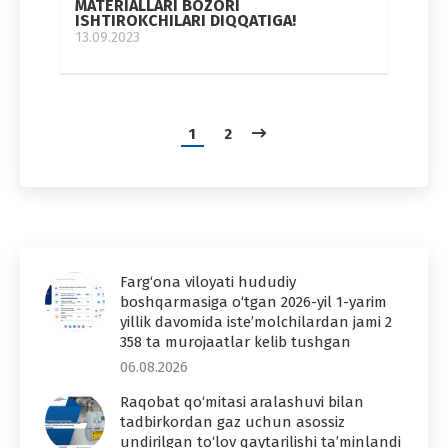
MATERIALLARI BOZORI
ISHTIROKCHILARI DIQQATIGA!
13.09.2023
1
2
Farg‘ona viloyati hududiy
boshqarmasiga o‘tgan 2026-yil 1-yarim
yillik davomida iste’molchilardan jami 2
358 ta murojaatlar kelib tushgan
06.08.2026
Raqobat qo‘mitasi aralashuvi bilan
tadbirkordan gaz uchun asossiz
undirilgan to‘lov qaytarilishi ta’minlandi