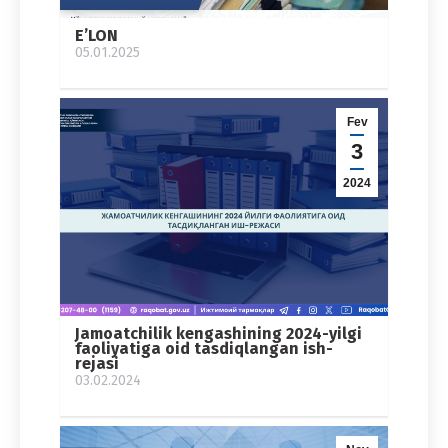
E’LON
05.01.2025
Fev
3
2024
Jamoatchilik kengashining 2024-yilgi
faoliyatiga oid tasdiqlangan ish-
rejasi
03.02.2024