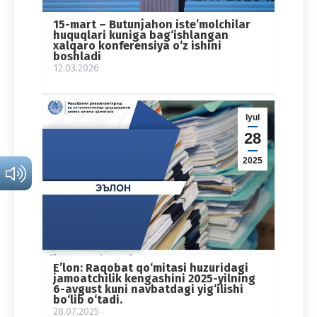
15-mart – Butunjahon iste’molchilar
huquqlari kuniga bag‘ishlangan
xalqaro konferensiya o‘z ishini
boshladi
12.03.2026
Iyul
28
2025
E’lon: Raqobat qo‘mitasi huzuridagi
jamoatchilik kengashini 2025-yilning
6-avgust kuni navbatdagi yig‘ilishi
bo‘lib o‘tadi.
28.07.2025