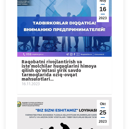
Noy
16
2023
Raqobatni rivojlantirish va
iste’molchilar huquqlarini himoya
qilish qo‘mitasi yirik savdo
tarmoqlarida oziq-ovqat
mahsulotlari…
16.11.2023
Okt
25
2023