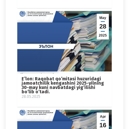
May
28
2025
E’lon: Raqobat qo‘mitasi huzuridagi
jamoatchilik kengashini 2025-yilning
30-may kuni navbatdagi yig‘ilishi
bo‘lib o‘tadi.
28.05.2025
Apr
16