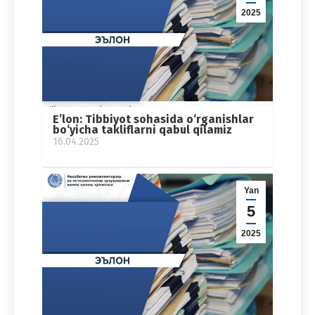
2025
E’lon: Tibbiyot sohasida o‘rganishlar
bo‘yicha takliflarni qabul qilamiz
16.04.2025
Yan
5
2025