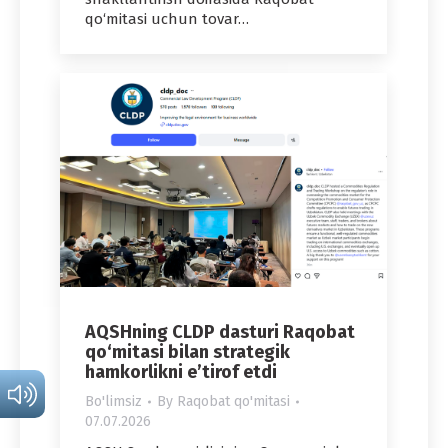
qo‘mitasi uchun tovar…
AQSHning CLDP dasturi Raqobat
qo‘mitasi bilan strategik
hamkorlikni e’tirof etdi
Bo'limsiz
By
Raqobat qo'mitasi
07.07.2026