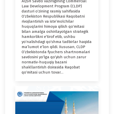
AQSH Savdo vazirligining Commercial
Law Development Program (CLDP)
dasturi o‘zining rasmiy sahifasida
O‘zbekiston Respublikasi Raqobatni
rivojlantirish va iste’molchilar
huquqlarini himoya qilish qo‘mitasi
bilan amalga oshirilayotgan strategik
hamkorlikni e’tirof etib, ushbu
yo‘nalishdagi qo‘shma tadbirlar haqida
ma’lumot e’lon qildi. Xususan, CLDP
O‘zbekistonda fyuchers shartnomalari
savdosini yo‘lga qo‘yish uchun zarur
normativ-huquqiy bazani
shakllantirish doirasida Raqobat
qo‘mitasi uchun tovar…