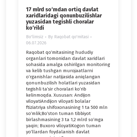
17 mlrd so‘mdan ortiq davlat
xaridlaridagi qonunbuzilishlar
yuzasidan tegishli choralar
ko‘rildi
Bo'limsiz
By
Raqobat qo'mitasi
06.07.2026
Raqobat qo‘mitasining hududiy
organlari tomonidan davlat xaridlari
sohasida amalga oshirilgan monitoring
va kelib tushgan murojaatlarni
o‘rganishlar natijasida aniqlangan
qonunbuzilish holatlari yuzasidan
tegishli ta’sir choralari ko‘rib
kelinmoqda. Xususan: Andijon
viloyatiAndijon viloyati bolalar
ftiziatriya shifoxonasining 1 ta 500 mln
so‘mlik;Bo‘ston tuman tibbiyot
birlashmasining 3 ta 1,2 mlrd so‘mga
yaqin; Buxoro viloyatiKogon tuman
yo‘llardan foydalanish davlat