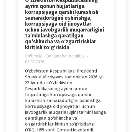
O‘zbekiston Respublikasining
ayrim qonun hujjatlariga
korrupsiyaga qarshi kurashish
samaradorligini oshirishga,
korrupsiyaga oid jinoyatlar
uchun javobgarlik muqarrarligini
ta’minlashga qaratilgan
qo‘shimcha va o‘zgartirishlar
kiritish to‘g‘risida
Bo'limsiz
By
Raqobat qo'mitasi
01.07.2026
O‘zbekiston Respublikasi Prezidenti
Shavkat Mirziyoyev tomonidan 2026-yil
22-iyunda «O‘zbekiston
Respublikasining ayrim qonun
hujjatlariga korrupsiyaga qarshi
kurashish samaradorligini oshirishga,
korrupsiyaga oid jinoyatlar uchun
javobgarlik muqarrarligini ta’minlashga
qaratilgan qo‘shimcha va
o‘zgartirishlar kiritish to‘g‘risida»gi
O‘RQ-1155 sonli Qonuni imzolandi.