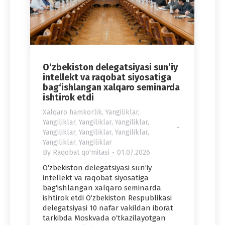
O‘zbekiston delegatsiyasi sun’iy
intellekt va raqobat siyosatiga
bag‘ishlangan xalqaro seminarda
ishtirok etdi
Xalqaro hamkorlik
,
Yangiliklar
,
Yangiliklar
,
Yangiliklar
,
Yangiliklar
,
Yangiliklar
,
Yangiliklar
,
Yangiliklar
,
Yangiliklar
,
Yangiliklar
By
Raqobat qo'mitasi
01.07.2026
O‘zbekiston delegatsiyasi sun’iy
intellekt va raqobat siyosatiga
bag‘ishlangan xalqaro seminarda
ishtirok etdi O‘zbekiston Respublikasi
delegatsiyasi 10 nafar vakildan iborat
tarkibda Moskvada o‘tkazilayotgan