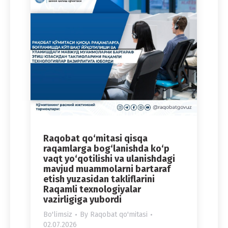
Raqobat qo‘mitasi qisqa
raqamlarga bog‘lanishda ko‘p
vaqt yo‘qotilishi va ulanishdagi
mavjud muammolarni bartaraf
etish yuzasidan takliflarini
Raqamli texnologiyalar
vazirligiga yubordi
Bo'limsiz
By
Raqobat qo'mitasi
02.07.2026