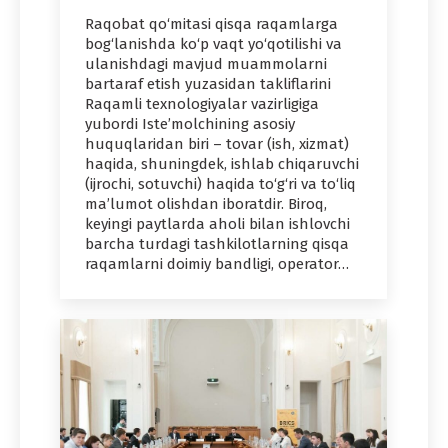
Raqobat qo‘mitasi qisqa raqamlarga
bog‘lanishda ko‘p vaqt yo‘qotilishi va
ulanishdagi mavjud muammolarni
bartaraf etish yuzasidan takliflarini
Raqamli texnologiyalar vazirligiga
yubordi Iste’molchining asosiy
huquqlaridan biri – tovar (ish, xizmat)
haqida, shuningdek, ishlab chiqaruvchi
(ijrochi, sotuvchi) haqida to‘g‘ri va to‘liq
ma’lumot olishdan iboratdir. Biroq,
keyingi paytlarda aholi bilan ishlovchi
barcha turdagi tashkilotlarning qisqa
raqamlarni doimiy bandligi, operator…