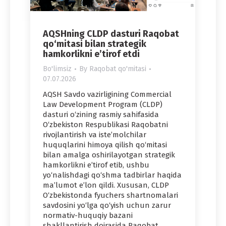
AQSHning CLDP dasturi Raqobat
qo‘mitasi bilan strategik
hamkorlikni e’tirof etdi
Bo'limsiz
By
Raqobat qo'mitasi
07.07.2026
AQSH Savdo vazirligining Commercial
Law Development Program (CLDP)
dasturi o‘zining rasmiy sahifasida
O‘zbekiston Respublikasi Raqobatni
rivojlantirish va iste’molchilar
huquqlarini himoya qilish qo‘mitasi
bilan amalga oshirilayotgan strategik
hamkorlikni e’tirof etib, ushbu
yo‘nalishdagi qo‘shma tadbirlar haqida
ma’lumot e’lon qildi. Xususan, CLDP
O‘zbekistonda fyuchers shartnomalari
savdosini yo‘lga qo‘yish uchun zarur
normativ-huquqiy bazani
shakllantirish doirasida Raqobat