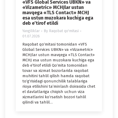
«VFS Global Services UBKN» va
«Vizametric» MCHJlar ustun
mavqega «TLS Contact» MCHJ
esa ustun muzokara kuchiga ega
deb e’tirof etildi
Yangiliklar
By
Raqobat qo'mitasi
01.07.2026
Raqobat qo‘mitasi tomonidan «VFS
Global Services UBKN» va «Vizametric»
MCHJlar ustun mavqega «TLS Contact»
MCHJ esa ustun muzokara kuchiga ega
deb e’tirof etildi Qo‘mita tomonidan
tovar va xizmat bozorlarida raqobat
muhitini tahlil qilish hamda raqobat
to‘g‘risidagi qonunchilik talablariga
rioya etilishini ta’minlash doirasida chet
el davlatlariga chiqish uchun viza
xizmatlarini ko‘rsatish bozori tahlil
qilindi va tahlil…