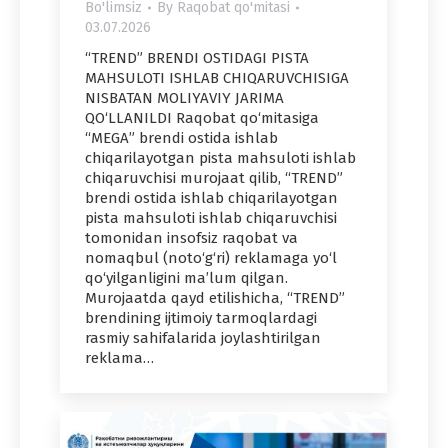
Bo'limsiz
By
Raqobat qo'mitasi
03.07.2026
“TREND” BRENDI OSTIDAGI PISTA
MAHSULOTI ISHLAB CHIQARUVCHISIGA
NISBATAN MOLIYAVIY JARIMA
QO‘LLANILDI Raqobat qo‘mitasiga
“MEGA” brendi ostida ishlab
chiqarilayotgan pista mahsuloti ishlab
chiqaruvchisi murojaat qilib, “TREND”
brendi ostida ishlab chiqarilayotgan
pista mahsuloti ishlab chiqaruvchisi
tomonidan insofsiz raqobat va
nomaqbul (noto‘g‘ri) reklamaga yo‘l
qo‘yilganligini ma’lum qilgan.
Murojaatda qayd etilishicha, “TREND”
brendining ijtimoiy tarmoqlardagi
rasmiy sahifalarida joylashtirilgan
reklama…