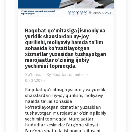
Raqobat qo‘mitasiga jismoniy va
yuridik shaxslardan uy-joy
qurilishi, moliyaviy hamda ta’lim
sohasida ko‘rsatilayotgan
xizmatlar yuzasidan tushayotgan
murojaatlar o‘zining ijobiy
yechimini topmoqda.
Bo'limsiz
By
Raqobat qo'mitasi
06.07.2026
Raqobat qo‘mitasiga jismoniy va yuridik
shaxslardan uy-joy qurilishi, moliyaviy
hamda ta’lim sohasida
ko‘rsatilayotgan xizmatlar yuzasidan
tushayotgan murojaatlar o‘zining ijobiy
yechimini topmoqda. Murojaatlar
hududlar kesimida: Farg‘ona viloyati
Farg‘ona shahrida istiqomat qiluvchi