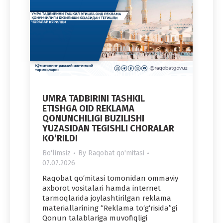
UMRA TADBIRINI TASHKIL
ETISHGA OID REKLAMA
QONUNCHILIGI BUZILISHI
YUZASIDAN TEGISHLI CHORALAR
KO‘RILDI
Bo'limsiz
By
Raqobat qo'mitasi
07.07.2026
Raqobat qo‘mitasi tomonidan ommaviy
axborot vositalari hamda internet
tarmoqlarida joylashtirilgan reklama
materiallarining “Reklama to‘g‘risida”gi
Qonun talablariga muvofiqligi