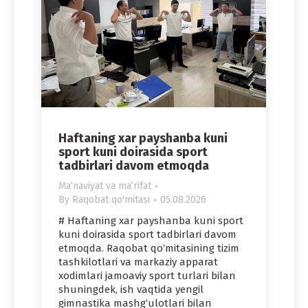
Haftaning xar payshanba kuni
sport kuni doirasida sport
tadbirlari davom etmoqda
Maʼnaviyat va maʼrifat
By
Raqobat qo'mitasi
05.08.2026
# Haftaning xar payshanba kuni sport
kuni doirasida sport tadbirlari davom
etmoqda. Raqobat qo‘mitasining tizim
tashkilotlari va markaziy apparat
xodimlari jamoaviy sport turlari bilan
shuningdek, ish vaqtida yengil
gimnastika mashg‘ulotlari bilan