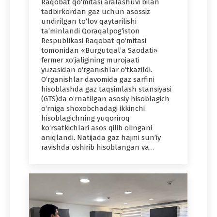
Raqobat qo‘mitasi aralashuvi bilan
tadbirkordan gaz uchun asossiz
undirilgan to‘lov qaytarilishi
ta’minlandi Qoraqalpog‘iston
Respublikasi Raqobat qo‘mitasi
tomonidan «Burgutqal’a Saodati»
fermer xo‘jaligining murojaati
yuzasidan o‘rganishlar o‘tkazildi.
O‘rganishlar davomida gaz sarfini
hisoblashda gaz taqsimlash stansiyasi
(GTS)da o‘rnatilgan asosiy hisoblagich
o‘rniga shoxobchadagi ikkinchi
hisoblagichning yuqoriroq
ko‘rsatkichlari asos qilib olingani
aniqlandi. Natijada gaz hajmi sun’iy
ravishda oshirib hisoblangan va…