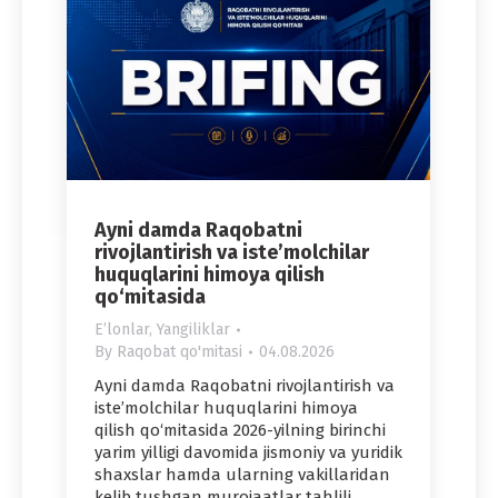
Ayni damda Raqobatni
rivojlantirish va iste’molchilar
huquqlarini himoya qilish
qo‘mitasida
Eʼlonlar
,
Yangiliklar
By
Raqobat qo'mitasi
04.08.2026
Ayni damda Raqobatni rivojlantirish va
iste’molchilar huquqlarini himoya
qilish qo‘mitasida 2026-yilning birinchi
yarim yilligi davomida jismoniy va yuridik
shaxslar hamda ularning vakillaridan
kelib tushgan murojaatlar tahlili