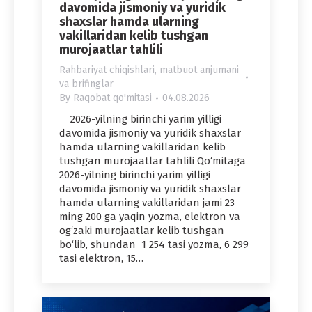
davomida jismoniy va yuridik
shaxslar hamda ularning
vakillaridan kelib tushgan
murojaatlar tahlili
Rahbariyat chiqishlari, matbuot anjumani
va brifinglar
By
Raqobat qo'mitasi
04.08.2026
2026-yilning birinchi yarim yilligi
davomida jismoniy va yuridik shaxslar
hamda ularning vakillaridan kelib
tushgan murojaatlar tahlili Qo‘mitaga
2026-yilning birinchi yarim yilligi
davomida jismoniy va yuridik shaxslar
hamda ularning vakillaridan jami 23
ming 200 ga yaqin yozma, elektron va
og‘zaki murojaatlar kelib tushgan
bo‘lib, shundan 1 254 tasi yozma, 6 299
tasi elektron, 15…