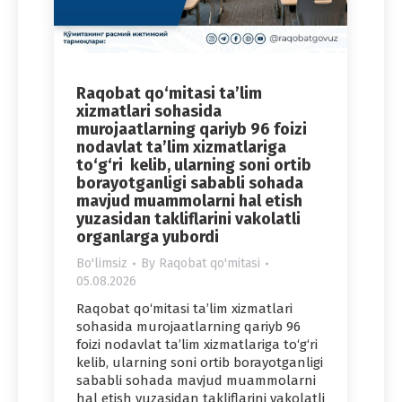
Raqobat qo‘mitasi ta’lim
xizmatlari sohasida
murojaatlarning qariyb 96 foizi
nodavlat ta’lim xizmatlariga
to‘g‘ri kelib, ularning soni ortib
borayotganligi sababli sohada
mavjud muammolarni hal etish
yuzasidan takliflarini vakolatli
organlarga yubordi
Bo'limsiz
By
Raqobat qo'mitasi
05.08.2026
Raqobat qo‘mitasi ta’lim xizmatlari
sohasida murojaatlarning qariyb 96
foizi nodavlat ta’lim xizmatlariga to‘g‘ri
kelib, ularning soni ortib borayotganligi
sababli sohada mavjud muammolarni
hal etish yuzasidan takliflarini vakolatli