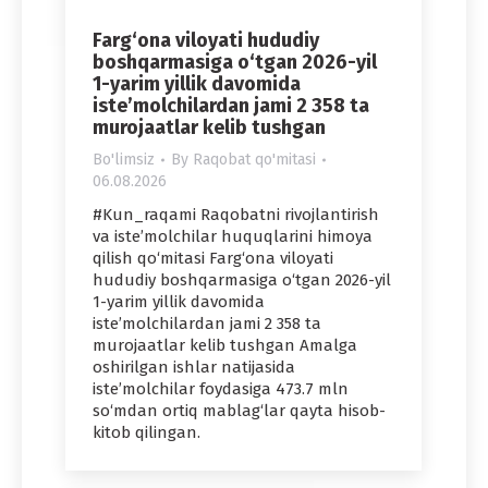
Farg‘ona viloyati hududiy
boshqarmasiga o‘tgan 2026-yil
1-yarim yillik davomida
iste’molchilardan jami 2 358 ta
murojaatlar kelib tushgan
Bo'limsiz
By
Raqobat qo'mitasi
06.08.2026
#Kun_raqami Raqobatni rivojlantirish
va iste’molchilar huquqlarini himoya
qilish qo‘mitasi Farg‘ona viloyati
hududiy boshqarmasiga o‘tgan 2026-yil
1-yarim yillik davomida
iste’molchilardan jami 2 358 ta
murojaatlar kelib tushgan Amalga
oshirilgan ishlar natijasida
iste’molchilar foydasiga 473.7 mln
so‘mdan ortiq mablag‘lar qayta hisob-
kitob qilingan.