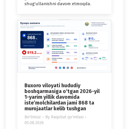
shug‘ullanishni davom etmoqda.
Buxoro viloyati hududiy
boshqarmasiga o‘tgan 2026-yil
1-yarim yillik davomida
iste’molchilardan jami 868 ta
murojaatlar kelib tushgan
Bo'limsiz
By
Raqobat qo'mitasi
05.08.2026