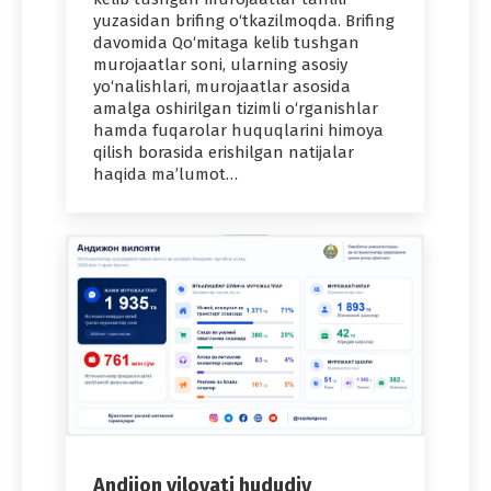
yuzasidan brifing o‘tkazilmoqda. Brifing
davomida Qo‘mitaga kelib tushgan
murojaatlar soni, ularning asosiy
yo‘nalishlari, murojaatlar asosida
amalga oshirilgan tizimli o‘rganishlar
hamda fuqarolar huquqlarini himoya
qilish borasida erishilgan natijalar
haqida ma’lumot…
Andijon viloyati hududiy