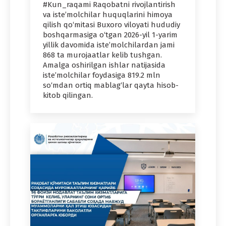
#Kun_raqami Raqobatni rivojlantirish
va iste’molchilar huquqlarini himoya
qilish qo‘mitasi Buxoro viloyati hududiy
boshqarmasiga o‘tgan 2026-yil 1-yarim
yillik davomida iste’molchilardan jami
868 ta murojaatlar kelib tushgan.
Amalga oshirilgan ishlar natijasida
iste’molchilar foydasiga 819.2 mln
so‘mdan ortiq mablag‘lar qayta hisob-
kitob qilingan.