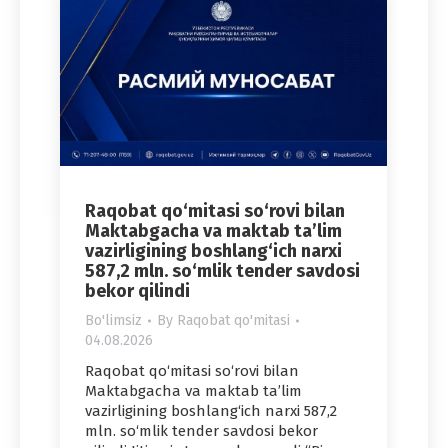
Raqobat qo‘mitasi so‘rovi bilan
Maktabgacha va maktab ta’lim
vazirligining boshlang‘ich narxi
587,2 mln. so‘mlik tender savdosi
bekor qilindi
Bo'limsiz
By
Raqobat qo'mitasi
04.08.2026
Raqobat qo‘mitasi so‘rovi bilan
Maktabgacha va maktab ta’lim
vazirligining boshlang‘ich narxi 587,2
mln. so‘mlik tender savdosi bekor