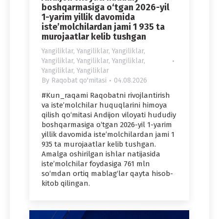
boshqarmasiga o‘tgan 2026-yil
1-yarim yillik davomida
iste’molchilardan jami 1 935 ta
murojaatlar kelib tushgan
Yangiliklar
,
Yangiliklar
,
Yangiliklar
,
Yangiliklar
,
Yangiliklar
,
Yangiliklar
,
Yangiliklar
,
Yangiliklar
By
Raqobat qo'mitasi
04.08.2026
#Kun_raqami Raqobatni rivojlantirish
va iste’molchilar huquqlarini himoya
qilish qo‘mitasi Andijon viloyati hududiy
boshqarmasiga o‘tgan 2026-yil 1-yarim
yillik davomida iste’molchilardan jami 1
935 ta murojaatlar kelib tushgan.
Amalga oshirilgan ishlar natijasida
iste’molchilar foydasiga 761 mln
so‘mdan ortiq mablag‘lar qayta hisob-
kitob qilingan.