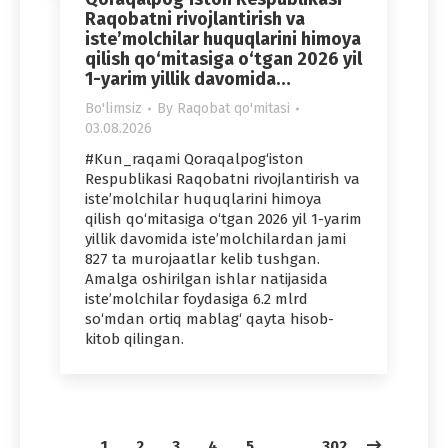
Raqobatni rivojlantirish va
iste’molchilar huquqlarini himoya
qilish qo‘mitasiga o‘tgan 2026 yil
1-yarim yillik davomida…
Bo'limsiz
By
Raqobat qo'mitasi
03.08.2026
#Kun_raqami Qoraqalpog‘iston
Respublikasi Raqobatni rivojlantirish va
iste’molchilar huquqlarini himoya
qilish qo‘mitasiga o‘tgan 2026 yil 1-yarim
yillik davomida iste’molchilardan jami
827 ta murojaatlar kelib tushgan.
Amalga oshirilgan ishlar natijasida
iste’molchilar foydasiga 6.2 mlrd
so‘mdan ortiq mablag‘ qayta hisob-
kitob qilingan.
1
2
3
4
5
…
302