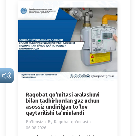
Raqobat qo‘mitasi aralashuvi
bilan tadbirkordan gaz uchun
asossiz undirilgan to‘lov
qaytarilishi ta’minlandi
Bo'limsiz
By
Raqobat qo'mitasi
06.08.2026