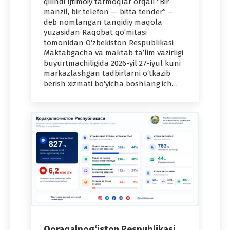
qilindi Ijtimoiy tarmoqlar orqali “Bir
manzil, bir telefon — bitta tender” –
deb nomlangan tanqidiy maqola
yuzasidan Raqobat qo‘mitasi
tomonidan O‘zbekiston Respublikasi
Maktabgacha va maktab ta’lim vazirligi
buyurtmachiligida 2026-yil 27-iyul kuni
markazlashgan tadbirlarni o‘tkazib
berish xizmati bo‘yicha boshlang‘ich…
Qoraqalpog‘iston Respublikasi