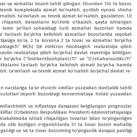
ar va xizmatlar bozori tahlil qilingan. Shundan 134 ta bozor,
texnik kompleksida xizmat ko‘rsatish, qurilish oynasi, shisha
o‘rnatish, ta’mirlash va texnik xiz­mat ko‘rsatish, gazabeton, 1,0
iqarish, daraxtlarni ko‘chirib o‘tkazish, qayta ishlangan
, temir yo‘llari sohasidagi turli xizmatlar bozorlari hamda
i tanlash bo‘yicha kelishish xizmatlari bozorlarida raqobat
tijasiga ko‘ra, 3 ta korxona 2 ta tovar va xizmatlar bo‘yicha
blagich” MChJ QK elektron hisoblagich realizatsiya qi­lish
in realizatsiya qilish bo‘yicha) davlat reyestriga kiritilgan.
r bo‘yicha (“ToshkentboshplanLITI” va “O‘zshaharsozlikLITI”
tkalarini tanlash bo‘yicha kelishish xizmati bo‘yicha hamda
sh, ta’mirlash va tex­nik xizmat ko‘rsatish bo‘yicha) davlat re­
 narxlariga ta’sir etuvchi omillar yuzasidan dastlabki tahlil
sulotlari importi bozoridagi kon­sentratsiya holati yuzasidan
millashtirish va inflyatsiya darajasini belgilangan prognozlar
kliflar O‘zbekiston Respublikasi Prezidenti Administratsiyasiga
akatimizda ishlab chiqarilgan tovarlar bilan to‘yin­ganligini
a olib borilgan o‘r­ganishlarda 57 ta tovar bozori mahalliy
anligi va 46 ta tovar bozo­rining to‘yinganlik darajasi pastligi