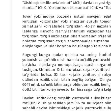
“Qishloqichimliksuvta’mi­not” MChJ davlat reyestrig
manbai” IChK, “Qo‘qon issiqlik manbai” IChK va “To
Tovar yoki moliya bozorida ustun mavqe­ni egall
kiritilgan korxonalar yoki shaxslar guruhi tomo­
xizmatlarni ko‘rsa­tishda to‘g‘ri­dan -to‘g‘ri imzo
lablariga muvofiq rasmiy­lashtirilishi yuzasidan ta
to‘g‘ridan to‘g‘ri imzolagan shartnomalari o‘rg
holatda to‘g‘ri­dan-to‘g‘ri shartnomalar tuzishda
aniqlangan va ular bo‘yicha belgilangan tartibda ish 
Bugungi kunga qadar qo‘mita va uning hududiy b
yuborish va qo‘­shib olish hamda xo‘jalik yurituvchi
bo‘yicha bitimlarga monopoliyaga qarshi organni
tushgan. Shundan 12 ta murojaat xo‘jalik yurituvchi
to‘g‘risida bo‘lsa, 52 tasi xo‘jalik yuri­tuvchi s
oldindan rozilik olish bilan bog‘liq bo‘lgan. Olin
6041 mlrd. so‘m­lik bitimlarga oldindan rozilik beril
doll.) bitimlar xorijiy investorlar hissasiga to‘g‘ri kel­
Davlat ishtirokidagi xo‘jalik yurituv­chi subyekt
rozili­gini olish yuzasidan jami 16 ta murojaat o
sababli davlat ishtirokidagi xo‘jalik yurituvchi sub