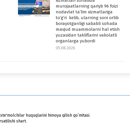
-
xizmatlari sohasida
murojaatlarning qariyb 96 foizi
nodavlat ta’lim xizmatlariga
to‘g‘ri kelib, ularning soni ortib
borayotganligi sababli sohada
mavjud muammolarni hal etish
yuzasidan takliflarini vakolatli
organlarga yubordi
05.08.2026
ste'molchilar huquqlarini himoya qilish qoʻmitasi.
atilishi shart.