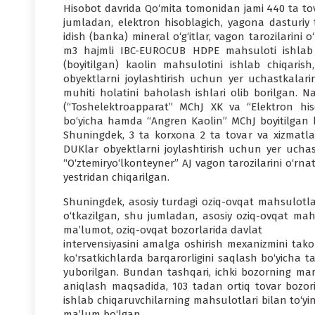
Hisobot davrida Qo‘mita tomonidan jami 440 ta tov
jumladan, elektron hisoblagich, yago­na dasturiy 
idish (banka) mineral o‘g‘itlar, vagon tarozila­rini 
m3 hajmli IBC-EUROCUB HDPE mahsuloti ishlab ch
(boyitilgan) kaolin mah­sulotini ishlab chiqarish
obyektlarni joylashtirish uchun yer uchastkalarin
muhiti holatini baholash ishlari olib borilgan. Na
(“Toshelektroapparat” MChJ XK va “Elektron hiso
bo‘yicha hamda “Angren Kaolin” MChJ boyitilgan kaol
Shuningdek, 3 ta korxona 2 ta tovar va xiz­matla
DUKlar obyektlar­ni joylashtirish uchun yer uchas
“O‘ztemiryo‘lkonteyner” AJ vagon tarozilarini o‘rnati
yestridan chiqarilgan.
Shuningdek, asosiy turdagi oziq-ovqat mahsulotlari
o‘tka­zilgan, shu jumladan, asosiy oziq-ovqat mah
ma’lumot, oziq-ovqat bozorlarida davlat
interven­siyasini amalga oshirish mexanizmini ta­ko
ko‘rsatkichlarda barqarorligini saqlash bo‘yicha ta
yuborilgan. Bundan tashqari, ichki bozorning maml
aniqlash maqsadida, 103 tadan ortiq tovar bozorid
ishlab chiqaruvchilarning mahsulotlari bilan to‘ying
ma’lum bo‘lgan.