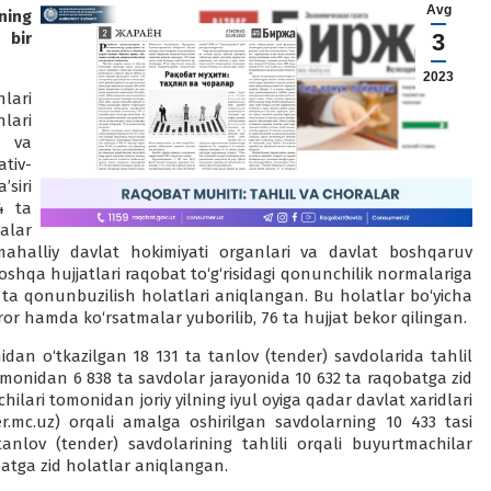
Avg
ning
 bir
3
2023
nlari
lari
a va
tiv-
’siri
4 ta
alar
 mahalliy davlat hokimiyati organlari va davlat boshqaruv
shqa hujjatlari raqobat to‘g‘risidagi qonunchilik normalariga
 ta qonunbuzilish holatlari aniqlangan. Bu holatlar bo‘yicha
aror hamda ko‘r­satmalar yuborilib, 76 ta hujjat bekor qilingan.
an o‘tkazilgan 18 131 ta tan­lov (tender) savdolarida tahlil
tomonidan 6 838 ta savdolar jarayo­nida 10 632 ta raqobatga zid
a­ri tomonidan joriy yilning iyul oyiga qadar davlat xaridlari
ender.mc.uz) orqali amalga oshirilgan savdolarning 10 433 tasi
anlov (tender) savdo­larining tahlili orqali buyurtmachilar
batga zid holatlar aniqlangan.