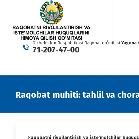
Oʻzbekiston Respublikasi Raqobat qoʻmitasi
Yagona 
71-207-47-00
Raqobat muhiti: tahlil va chor
R
aqobatni rivojlantirish va iste’molchilar huquql