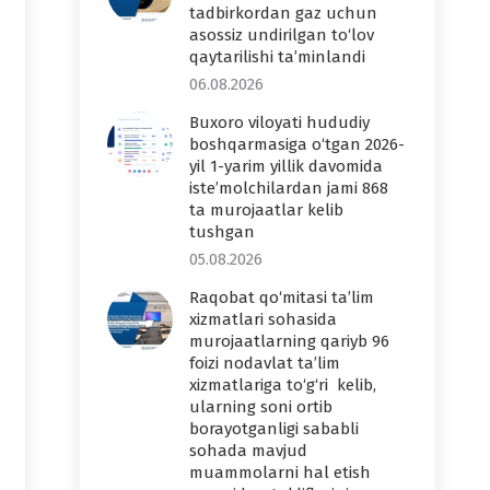
tadbirkordan gaz uchun
asossiz undirilgan to‘lov
qaytarilishi ta’minlandi
06.08.2026
Buxoro viloyati hududiy
boshqarmasiga o‘tgan 2026-
yil 1-yarim yillik davomida
iste’molchilardan jami 868
ta murojaatlar kelib
tushgan
05.08.2026
Raqobat qo‘mitasi ta’lim
xizmatlari sohasida
murojaatlarning qariyb 96
foizi nodavlat ta’lim
xizmatlariga to‘g‘ri kelib,
ularning soni ortib
borayotganligi sababli
sohada mavjud
muammolarni hal etish