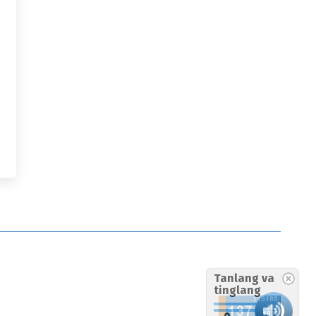
Tanlang va
tinglang