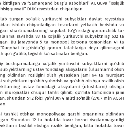
a kiritilgan va “Samarqand burg‘u asboblari” AJ, Quva “Issiqlik
shisiqquvvati” DUK reyestrdan chiqarilgan.
ab turgan xo‘jalik yurituvchi subyektlar davlat reyestriga
nidan ishlab chiqariladigan tovarlarni yetkazib berishda va
langan shartnomalar­ning raqobat to‘g‘risidagi qonunchilik ta­
nlanma ra­vishda 83 ta xo‘jalik yuri­tuvchi sub­yektning 632 ta
anilgan. Bu jarayonda 5 ta monopol korxona tomonidan 41 ta
 “Raqo­bat to‘g‘risida”gi qonun talablariga rioya qilinmagani
qo‘zg‘atilib, te­gishli ko‘rsatmalar berilgan.
oshqarmalariga xo‘jalik yuri­tuvchi subyektlarni qo‘shib
 sub’­yektlarning ustav fondidagi aksiyalarni (ulushlarni) olish
ng oldindan roziligini olish yuzasidan jami 64 ta murojaat
 subyektlarni qo‘shib yuborish va qo‘shib olishga rozilik olish
ubyektlarning ustav fondidagi aksiyalarni (ulushlarni) olishga
­gan murojaatlar chuqur tahlil qilinib, qo‘mita tomonidan jami
­gan, shundan 51,2 foizi, ya’ni 3094 mlrd so‘mlik (270,7 mln AQSH
gan.
larni tashkil etishga monopo­liyaga qarshi organning oldindan
lingan. Shundan 12 ta holatda tovar bo­zori rivojlanmaganligi
yektlarni tashkil etishga rozilik berilgan, bitta holatda tovar