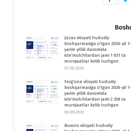
Share
S
on
o
Faceboo
T
Boshq
Jizzax viloyati hududiy
boshqarmasiga o‘tgan 2026-yil 1
yarim yillik davomida
iste’molchilardan jami 1 031 ta
murojaatlar kelib tushgan
07.08.2026
Farg‘ona viloyati hududiy
boshqarmasiga o‘tgan 2026-yil 1
yarim yillik davomida
iste’molchilardan jami 2 358 ta
murojaatlar kelib tushgan
06.08.2026
Buxoro viloyati hududiy