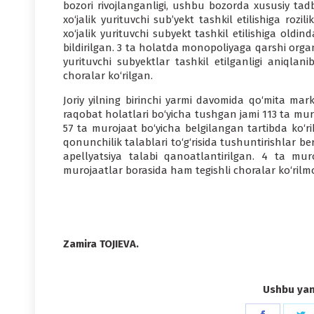
bozori rivojlangan­ligi, ushbu bozorda xususiy tadb
xo‘jalik yurituvchi sub’­yekt tashkil etilishiga roz
xo‘jalik yurituvchi subyekt tashkil etilishiga oldind
bildirilgan. 3 ta holatda monopoliya­ga qarshi organ
yurituvchi subyektlar tashkil etilganli­gi aniqlani
choralar ko‘rilgan.
Joriy yilning birinchi yarmi davomi­da qo‘mita ma
raqo­bat holatlari bo‘yicha tushgan jami 113 ta mur
57 ta murojaat bo‘yicha belgilangan tartibda ko‘ri
qonunchilik talablari to‘g‘risi­da tushuntirishlar be
apellyatsiya talabi qanoatlantirilgan. 4 ta mur
murojaatlar bo­rasida ham tegishli choralar ko‘rilm
Zamira TOJIEVA.
Ushbu yang