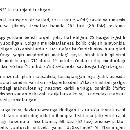
9 923 ta murojaat tushgan.
l, transport xiz­matlari, 3 511 tasi (35,4 foiz) savdo va umumiy
ya va ijtimoiy xizmatlar hamda 281 tasi (2,8 foiz) reklama
y yordam berish orqali ijobiy hal etilgan, 25 foiziga tegishli
ga yuborilgan. Qolgan murojaatlar esa ko‘rib chiqish jarayonida
kazilgan o‘rga­nishlarda 9 021 nafar iste’molchining huquqlari
o‘mga yaqin miqdor­dagi mablag‘ qayta hisob-kitob qilini­shi
ste’molchilarga 314 dona 1,5 mlrd so‘mdan ortiq miqdordagi
an 46 tasi (1,2 mlrd. so‘m) avtomobil savdosiga to‘g‘ri kelgan.
ini nazorat qilish maqsa­dida, tasdiqlangan reja-grafik asosida
t xaridini va ularni ekspertizadan o‘tkazish ishlari yo‘lga
dagi mahsu­lotning nazorat xaridi amalga oshirilib (“Sifat
ekspertizadan o‘tka­zish natijalariga ko‘ra, 13 nomdagi mahsu­
masligi aniqlangan.
tiga ko‘ra, davlat reyestriga kiritilgan 132 ta xo‘jalik yurituvchi
i ustidan monitoring olib borilmoqda. Ushbu xo‘jalik yurituvchi
dagi korxonalar hisoblansa, 68 tasi (52 foiz) xususiy sektor
‘ja­lik yurituvchi subyekt ya’ni, “UzGasTrade” AJ, Namangan