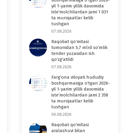
boshqarmasiga o‘tgan 2026-
yil 1-yarim yillik davomida
iste’molchilardan jami 1 031
ta murojaatlar kelib
tushgan
07.08.2026
Raqobat qo‘mitasi
tomonidan 5,7 mlrd so‘mlik
tender yuzasidan ish
qo‘zg‘atildi
07.08.2026
Farg‘ona viloyati hududiy
boshqarmasiga o‘tgan 2026-
yil 1-yarim yillik davomida
iste’molchilardan jami 2 358
ta murojaatlar kelib
tushgan
06.08.2026
Raqobat qo‘mitasi
aralashuvi bilan