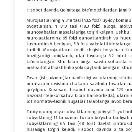
Hisobot davrida Qo‘mitaga iste’molchi­lardan jami 
Murojaatlarning 4 318 tasi (43,5 foiz) uy-joy kommuna
ovqatlanish, 1 813 tasi (18,3 foiz) aloqa, moli
munosabatla­ri masalalariga to‘g‘ri kelgan. Ushbu
muro­jaatlarning 65 foizi qanoatlantirish va huquqi
tushuntirish berilgan, 5,8 foizi vakolatli idoralar
turibdi. Murojaatlar­ni ko‘rib chiqish bo‘yicha o‘t
buzilganligi aniqlanib, ular foydasiga 5,2 mlrd s
ta’minlangan. Shu bilan birga, savdo sohasida i
mahsulot almashtirilib yoki qaytarib berilgan, shund
Tovar (ish, xizmat)lar xavfsizligi va ularning sifat
muntazam ravishda chakana savdoda tovarlar nazora
qo‘yilgan. Xususan, hisobot davrida jami 123 nom
nazorati”teleko‘rsatuvi bilan hamkorlikda), ularni 
lot normativ-texnik hujjatlar talabla­riga javob ber
Tabiiy monopoliya subyektlarining joriy yil 1-iyul hola
subyektning 11 ta xizmat turla­ri bo‘yicha faoliyat
subyektlarning 64 tasi (48 foiz) davlat ishtiroki
hissasiga to‘g‘ri keladi. Hisobot davrida 2 ta xo