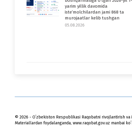
boshqarmasiga o‘tgan 2026-yil 1
yarim yillik davomida
iste’molchilardan jami 868 ta
murojaatlar kelib tushgan
05.08.2026
© 2026 - Oʻzbekiston Respublikasi Raqobatni rivojlantirish va i
Materiallardan foydalanganda, www.raqobat.gov.uz manbai koʻrs