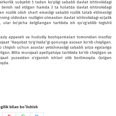
irkorlik subyekti 5 tadan ko‘pligi sababli davlat ishtirokidagi
ilik berish rad etilgan hamda 3 ta holatda davlat ishtiro­kidagi
an rozilik olish shart emasligi sababli rozilik talab etilmas­ligi
ning oldindan roziligini olmasdan davlat ishtirokidagi xo‘jalik
b, ular bo‘yicha belgilangan tartibda ish qo‘zg‘atilib tegishli
rkaziy apparati va hududiy boshqarmalari tomonidan insofsiz
ojaat “Raqobat to‘g‘risida”gi qonunga asosan ko‘rib chiqilgan.
b chiqish uchun asoslar yetishmasligi sababli ariza egalariga
rilgan. Bitta muro­jaat apellyatsiya tartibida ko‘rib chiqilgan va
ojaat yuzasidan o‘rganish ishlari olib borilmoqda. Qolgan
oqda.
ilik bilan boʻlishish