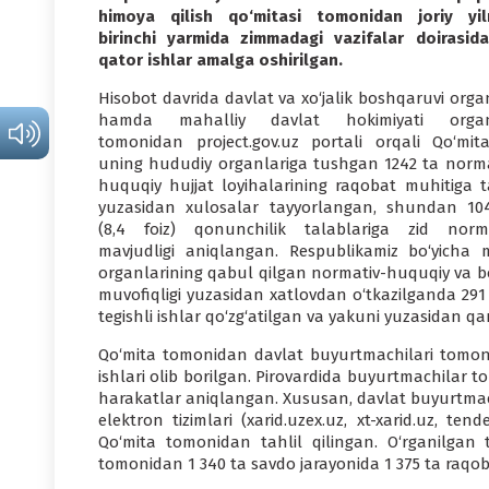
hi­moya qilish qo‘mitasi tomonidan joriy yil
birinchi yarmida zim­madagi vazifalar doirasida
qator ishlar amalga oshirilgan.
Hisobot davrida davlat va xo‘jalik boshqaruvi orga
hamda mahalliy davlat hokimiyati organ
tomonidan project.gov.uz portali orqali Qo‘mit
uning hududiy organlariga tushgan 1242 ta norma
huquqiy hujjat loyihalari­ning raqobat muhitiga ta
yuzasidan xulosalar tayyorlangan, shundan 10
(8,4 foiz) qonunchilik talablariga zid nor­m
mavjudligi aniqlangan. Respubli­kamiz bo‘yicha
organlari­ning qabul qilgan normativ-huquqiy va bo
muvofiqligi yuzasidan xatlovdan o‘tkazilganda 291
tegishli ishlar qo‘zg‘atil­gan va yakuni yuzasidan q
Qo‘mita tomonidan davlat buyurtmachi­lari tomonid
ishlari olib borilgan. Pirovardida buyurtmachi­lar 
harakatlar aniqlangan. Xususan, davlat buyurtmachil
elektron tizimla­ri (xarid.uzex.uz, xt-xarid.uz, t
Qo‘mita tomonidan tahlil qi­lingan. O‘rganilgan t
tomonidan 1 340 ta savdo jarayonida 1 375 ta raqo