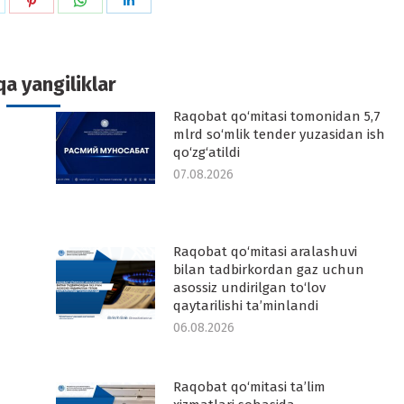
hare
Share
Share
Share
n
on
on
on
k
witter
Pinterest
WhatsApp
LinkedIn
a yangiliklar
Raqobat qo‘mitasi tomonidan 5,7
-
mlrd so‘mlik tender yuzasidan ish
qo‘zg‘atildi
07.08.2026
Raqobat qo‘mitasi aralashuvi
-
bilan tadbirkordan gaz uchun
asossiz undirilgan to‘lov
qaytarilishi ta’minlandi
06.08.2026
Raqobat qo‘mitasi ta’lim