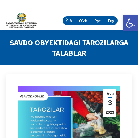
Open
Ўзб
Oʻzb
Рус
Eng
SAVDO OBYEKTIDAGI TAROZILARGA
TALABLAR
You are here:
Avg
3
2023