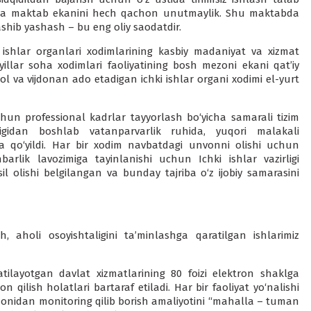
atta maktab ekanini hech qachon unutmaylik. Shu maktabda
ashib yashash – bu eng oliy saodatdir.
 ishlar organlari xodimlarining kasbiy madaniyat va xizmat
llar soha xodimlari faoliyatining bosh mezoni ekani qat’iy
alol va vijdonan ado etadigan ichki ishlar organi xodimi el-yurt
uchun professional kadrlar tayyorlash bo‘yicha samarali tizim
aligidan boshlab vatanparvarlik ruhida, yuqori malakali
a qo‘yildi. Har bir xodim navbatdagi unvonni olishi uchun
barlik lavozimiga tayinlanishi uchun Ichki ishlar vazirligi
 olishi belgilangan va bunday tajriba o‘z ijobiy samarasini
ish, aholi osoyishtaligini ta’minlashga qaratilgan ishlarimiz
tilayotgan davlat xizmatlarining 80 foizi elektron shaklga
n qilish holatlari bartaraf etiladi. Har bir faoliyat yo‘nalishi
tomonidan monitoring qilib borish amaliyotini “mahalla – tuman