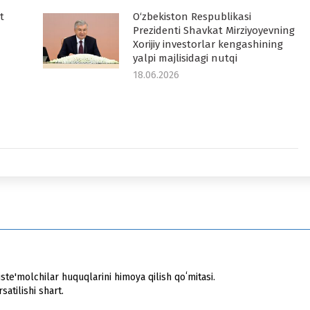
t
O‘zbekiston Respublikasi
Prezidenti Shavkat Mirziyoyevning
Xorijiy investorlar kengashining
yalpi majlisidagi nutqi
18.06.2026
ste'molchilar huquqlarini himoya qilish qoʻmitasi.
atilishi shart.