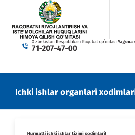
Oʻzbekiston Respublikasi Raqobat qoʻmitasi
Yagona 
71-207-47-00
Ichki ishlar organlari xodimlari
Hurmatli ichki ishlar tizimi xodimlari!