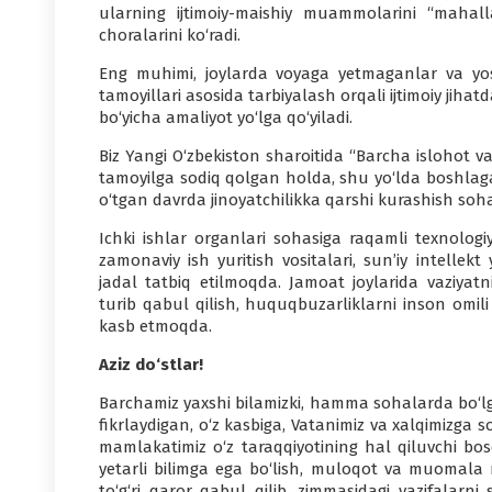
ularning ijtimoiy-maishiy muammolarini “mahall
choralarini ko‘radi.
Eng muhimi, joylarda voyaga yetmaganlar va yos
tamoyillari asosida tarbiyalash orqali ijtimoiy jihatd
bo‘yicha amaliyot yo‘lga qo‘yiladi.
Biz Yangi O‘zbekiston sharoitida “Barcha islohot v
tamoyilga sodiq qolgan holda, shu yo‘lda boshlaga
o‘tgan davrda jinoyatchilikka qarshi kurashish s
Ichki ishlar organlari sohasiga raqamli texnologiy
zamonaviy ish yuritish vositalari, sun’iy intellek
jadal tatbiq etilmoqda. Jamoat joylarida vaziyat
turib qabul qilish, huquqbuzarliklarni inson omil
kasb etmoqda.
Aziz do‘stlar!
Barchamiz yaxshi bilamizki, hamma sohalarda bo‘lg
fikrlaydigan, o‘z kasbiga, Vatanimiz va xalqimizga s
mamlakatimiz o‘z taraqqiyotining hal qiluvchi bo
yetarli bilimga ega bo‘lish, muloqot va muomala
to‘g‘ri qaror qabul qilib, zimmasidagi vazifalarni