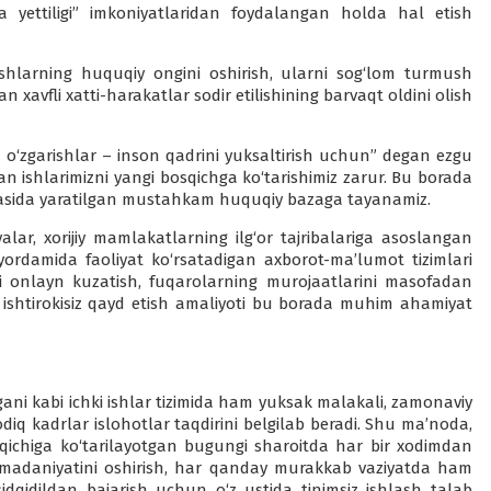
a yettiligi” imkoniyatlaridan foydalangan holda hal etish
hlarning huquqiy ongini oshirish, ularni sog‘lom turmush
an xavfli xatti-harakatlar sodir etilishining barvaqt oldini olish
a o‘zgarishlar – inson qadrini yuksaltirish uchun” degan ezgu
n ishlarimizni yangi bosqichga ko‘tarishimiz zarur. Bu borada
ohasida yaratilgan mustahkam huquqiy bazaga tayanamiz.
alar, xorijiy mamlakatlarning ilg‘or tajribalariga asoslangan
t yordamida faoliyat ko‘rsatadigan axborot-ma’lumot tizimlari
ni onlayn kuzatish, fuqarolarning murojaatlarini masofadan
i ishtirokisiz qayd etish amaliyoti bu borada muhim ahamiyat
ani kabi ichki ishlar tizimida ham yuksak malakali, zamonaviy
odiq kadrlar islohotlar taqdirini belgilab beradi. Shu ma’noda,
sqichiga ko‘tarilayotgan bugungi sharoitda har bir xodimdan
 madaniyatini oshirish, har qanday murakkab vaziyatda ham
 sidqidildan bajarish uchun o‘z ustida tinimsiz ishlash talab