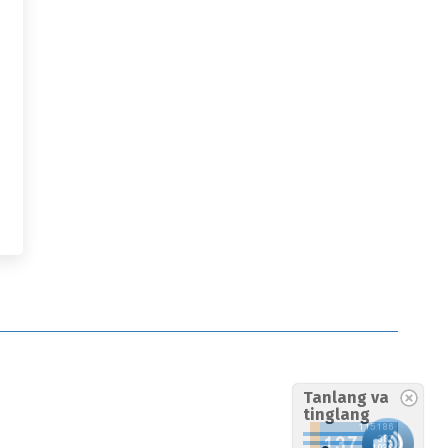
Tanlang va
tinglang