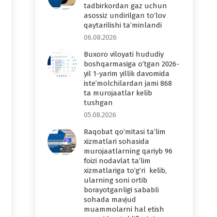
tadbirkordan gaz uchun
asossiz undirilgan to‘lov
qaytarilishi ta’minlandi
06.08.2026
Buxoro viloyati hududiy
boshqarmasiga o‘tgan 2026-
yil 1-yarim yillik davomida
iste’molchilardan jami 868
ta murojaatlar kelib
tushgan
05.08.2026
Raqobat qo‘mitasi ta’lim
xizmatlari sohasida
murojaatlarning qariyb 96
foizi nodavlat ta’lim
xizmatlariga to‘g‘ri kelib,
ularning soni ortib
borayotganligi sababli
sohada mavjud
muammolarni hal etish