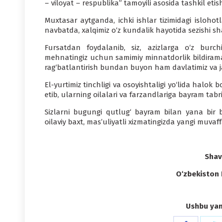
– viloyat – respublika” tamoyili asosida tashkil etish
Muxtasar aytganda, ichki ishlar tizimidagi islohotl
navbatda, xalqimiz o‘z kundalik hayotida sezishi sh
Fursatdan foydalanib, siz, azizlarga o‘z bur
mehnatingiz uchun samimiy minnatdorlik bildiraman
rag‘batlantirish bundan buyon ham davlatimiz va ja
El-yurtimiz tinchligi va osoyishtaligi yo‘lida halok
etib, ularning oilalari va farzandlariga bayram tabr
Sizlarni bugungi qutlug‘ bayram bilan yana bir 
oilaviy baxt, mas’uliyatli xizmatingizda yangi muvaf
Shav
O‘zbekiston 
Ushbu yang