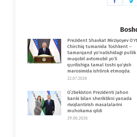
Share
S
on
o
Faceboo
T
Boshq
Prezident Shavkat Mirziyoyev O‘r
Chirchiq tumanida Toshkent –
Samarqand yo‘nalishidagi pullik
muqobil avtomobil yo‘li
qurilishiga tamal toshi qo‘yish
marosimida ishtirok etmoqda.
22.07.2026
Oʻzbekiston Prezidenti Jahon
banki bilan sheriklikni yanada
rivojlantirish masalalarini
muhokama qildi
29.06.2026