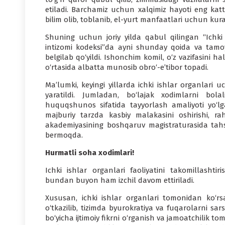
etiladi. Barchamiz uchun xalqimiz hayoti eng k
bilim olib, toblanib, el-yurt manfaatlari uchun kur
Shuning uchun joriy yilda qabul qilingan “Ichki
intizomi kodeksi”da ayni shunday qoida va tamoyi
belgilab qo‘yildi. Ishonchim komil, o‘z vazifasini h
o‘rtasida albatta munosib obro‘-e’tibor topadi.
Ma’lumki, keyingi yillarda ichki ishlar organlari 
yaratildi. Jumladan, bo‘lajak xodimlarni bol
huquqshunos sifatida tayyorlash amaliyoti yo‘lg
majburiy tarzda kasbiy malakasini oshirishi, rah
akademiyasining boshqaruv magistraturasida tahsil
bermoqda.
Hurmatli soha xodimlari!
Ichki ishlar organlari faoliyatini takomillashtir
bundan buyon ham izchil davom ettiriladi.
Xususan, ichki ishlar organlari tomonidan ko‘rsa
o‘tkazilib, tizimda byurokratiya va fuqarolarni sarso
bo‘yicha ijtimoiy fikrni o‘rganish va jamoatchilik 