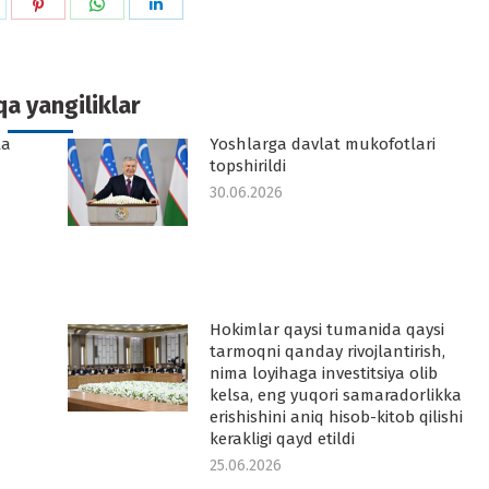
hare
Share
Share
Share
n
on
on
on
k
witter
Pinterest
WhatsApp
LinkedIn
a yangiliklar
ta
Yoshlarga davlat mukofotlari
topshirildi
30.06.2026
Hokimlar qaysi tumanida qaysi
tarmoqni qanday rivojlantirish,
nima loyihaga investitsiya olib
kelsa, eng yuqori samaradorlikka
erishishini aniq hisob-kitob qilishi
kerakligi qayd etildi
25.06.2026