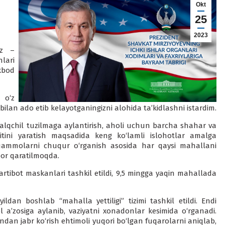
Okt
25
2023
iz –
lari
kbod
o‘z
ilan ado etib kelayotganingizni alohida ta’kidlashni istardim.
 xalqchil tuzilmaga aylantirish, aholi uchun barcha shahar va
tini yaratish maqsadida keng ko‘lamli islohotlar amalga
muammolarni chuqur o‘rganish asosida har qaysi mahallani
bor qaratilmoqda.
ibot maskanlari tashkil etildi, 9,5 mingga yaqin mahallada
ildan boshlab “mahalla yettiligi” tizimi tashkil etildi. Endi
l a’zosiga aylanib, vaziyatni xonadonlar kesimida o‘rganadi.
ndan jabr ko‘rish ehtimoli yuqori bo‘lgan fuqarolarni aniqlab,