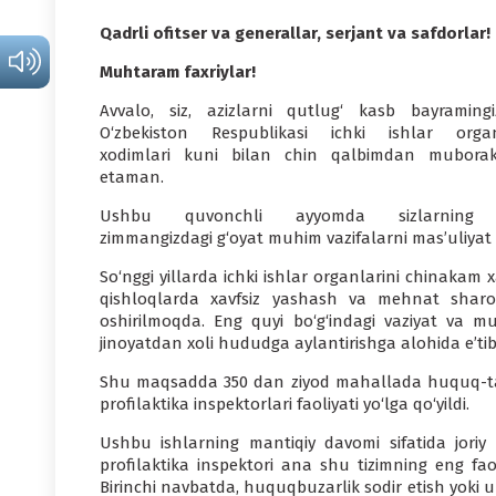
Qadrli ofitser va generallar, serjant va safdorlar!
Muhtaram faxriylar!
Avvalo, siz, azizlarni qutlug‘ kasb bayraming
O‘zbekiston Respublikasi ichki ishlar organ
xodimlari kuni bilan chin qalbimdan mubora
etaman.
Ushbu quvonchli ayyomda sizlarning 
zimmangizdagi g‘oyat muhim vazifalarni mas’uliyat b
So‘nggi yillarda ichki ishlar organlarini chinakam
qishloqlarda xavfsiz yashash va mehnat sharoi
oshirilmoqda. Eng quyi bo‘g‘indagi vaziyat va 
jinoyatdan xoli hududga aylantirishga alohida e’ti
Shu maqsadda 350 dan ziyod mahallada huquq-tart
profilaktika inspektorlari faoliyati yo‘lga qo‘yildi.
Ushbu ishlarning mantiqiy davomi sifatida joriy y
profilaktika inspektori ana shu tizimning eng fao
Birinchi navbatda, huquqbuzarlik sodir etish yoki u