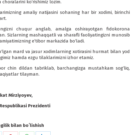
 choralarini ko‘rishimiz lozim.
arimizning amaliy natijasini sohaning har bir xodimi, birinchi
art.
chingizni chuqur anglab, amalga oshirayotgan fidokorona
. Sizlarning mashaqqatli va sharafli faoliyatingizni munosib
miyatimizning e’tibor markazida bo‘ladi.
 bo‘lgan mard va jasur xodimlarning xotirasini hurmat bilan yod
igimiz hamda ezgu tilaklarimizni izhor etamiz.
bor chin dildan tabriklab, barchangizga mustahkam sog‘liq,
faqiyatlar tilayman.
kat Mirziyoyev,
Respublikasi Prezidenti
ilik bilan boʻlishish