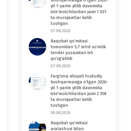
boshqarmasiga o‘tgan 2026-
yil 1-yarim yillik davomida
iste’molchilardan jami 1 031
ta murojaatlar kelib
tushgan
07.08.2026
Raqobat qo‘mitasi
tomonidan 5,7 mlrd so‘mlik
tender yuzasidan ish
qo‘zg‘atildi
07.08.2026
Farg‘ona viloyati hududiy
boshqarmasiga o‘tgan 2026-
yil 1-yarim yillik davomida
iste’molchilardan jami 2 358
ta murojaatlar kelib
tushgan
06.08.2026
Raqobat qo‘mitasi
aralashuvi bilan