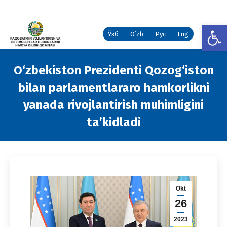
Open
Ўзб
Oʻzb
Рус
Eng
O‘zbekiston Prezidenti Qozog‘iston
bilan parlamentlararo hamkorlikni
yanada rivojlantirish muhimligini
ta’kidladi
You are here:
Okt
26
2023