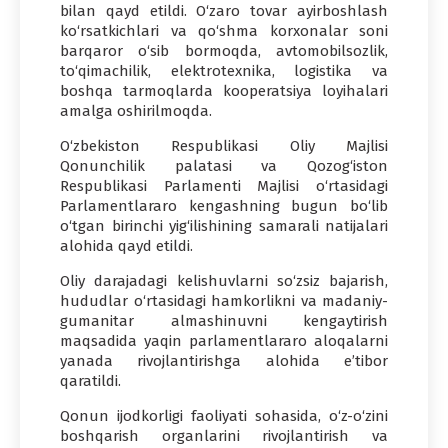
bilan qayd etildi. O‘zaro tovar ayirboshlash
ko‘rsatkichlari va qo‘shma korxonalar soni
barqaror o‘sib bormoqda, avtomobilsozlik,
to‘qimachilik, elektrotexnika, logistika va
boshqa tarmoqlarda kooperatsiya loyihalari
amalga oshirilmoqda.
O‘zbekiston Respublikasi Oliy Majlisi
Qonunchilik palatasi va Qozog‘iston
Respublikasi Parlamenti Majlisi o‘rtasidagi
Parlamentlararo kengashning bugun bo‘lib
o‘tgan birinchi yig‘ilishining samarali natijalari
alohida qayd etildi.
Oliy darajadagi kelishuvlarni so‘zsiz bajarish,
hududlar o‘rtasidagi hamkorlikni va madaniy-
gumanitar almashinuvni kengaytirish
maqsadida yaqin parlamentlararo aloqalarni
yanada rivojlantirishga alohida e’tibor
qaratildi.
Qonun ijodkorligi faoliyati sohasida, o‘z-o‘zini
boshqarish organlarini rivojlantirish va