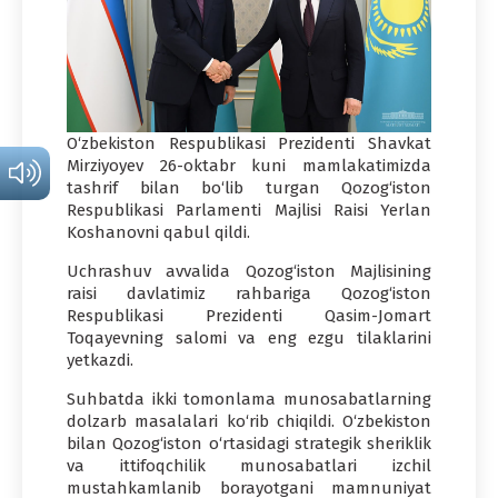
O‘zbekiston Respublikasi Prezidenti Shavkat
Mirziyoyev 26-oktabr kuni mamlakatimizda
tashrif bilan bo‘lib turgan Qozog‘iston
Respublikasi Parlamenti Majlisi Raisi Yerlan
Koshanovni qabul qildi.
Uchrashuv avvalida Qozog‘iston Majlisining
raisi davlatimiz rahbariga Qozog‘iston
Respublikasi Prezidenti Qasim-Jomart
Toqayevning salomi va eng ezgu tilaklarini
yetkazdi.
Suhbatda ikki tomonlama munosabatlarning
dolzarb masalalari ko‘rib chiqildi. O‘zbekiston
bilan Qozog‘iston o‘rtasidagi strategik sheriklik
va ittifoqchilik munosabatlari izchil
mustahkamlanib borayotgani mamnuniyat