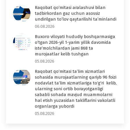
Raqobat qo‘mitasi aralashuvi bilan
tadbirkordan gaz uchun asossiz
undirilgan to‘lov qaytarilishi ta’minlandi
06.08.2026
Buxoro viloyati hududiy boshqarmasiga
o‘tgan 2026-yil 1-yarim yillik davomida
iste’molchilardan jami 868 ta
murojaatlar kelib tushgan
05.08.2026
Raqobat qo‘mitasi ta’lim xizmatlari
sohasida murojaatlarning qariyb 96 foizi
nodavlat ta’lim xizmatlariga to‘g‘ri kelib,
ularning soni ortib borayotganligi
sababli sohada mavjud muammolarni
hal etish yuzasidan takliflarini vakolatli
organlarga yubordi
05.08.2026