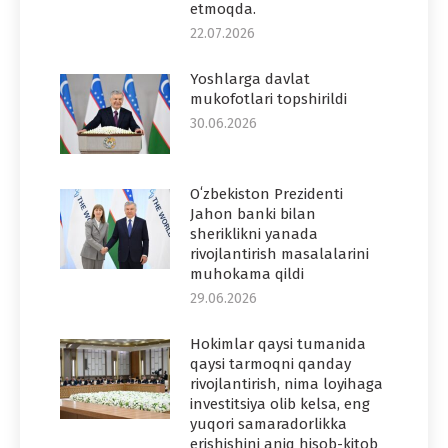
etmoqda.
22.07.2026
Yoshlarga davlat
mukofotlari topshirildi
30.06.2026
Oʻzbekiston Prezidenti
Jahon banki bilan
sheriklikni yanada
rivojlantirish masalalarini
muhokama qildi
29.06.2026
Hokimlar qaysi tumanida
qaysi tarmoqni qanday
rivojlantirish, nima loyihaga
investitsiya olib kelsa, eng
yuqori samaradorlikka
erishishini aniq hisob-kitob