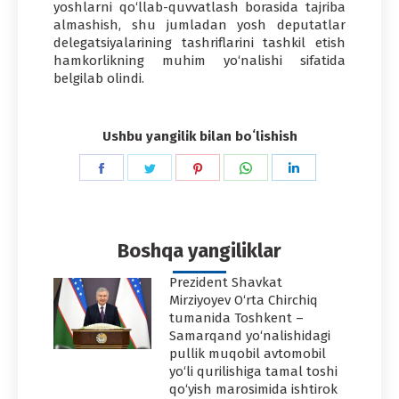
yoshlarni qo‘llab-quvvatlash borasida tajriba
almashish, shu jumladan yosh deputatlar
delegatsiyalarining tashriflarini tashkil etish
hamkorlikning muhim yo‘nalishi sifatida
belgilab olindi.
Ushbu yangilik bilan boʻlishish
Share
Share
Share
Share
Share
on
on
on
on
on
Facebook
Twitter
Pinterest
WhatsApp
LinkedIn
Boshqa yangiliklar
Prezident Shavkat
Mirziyoyev O‘rta Chirchiq
tumanida Toshkent –
Samarqand yo‘nalishidagi
pullik muqobil avtomobil
yo‘li qurilishiga tamal toshi
qo‘yish marosimida ishtirok