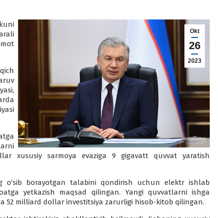
kuni
Okt
rali
imot
26
2023
qich
aruv
yasi,
arda
iyasi
oatga
larni
dollar xususiy sarmoya evaziga 9 gigavatt quvvat yaratish
ng o‘sib borayotgan talabini qondirish uchun elektr ishlab
soatga yetkazish maqsad qilingan. Yangi quvvatlarni ishga
52 milliard dollar investitsiya zarurligi hisob-kitob qilingan.