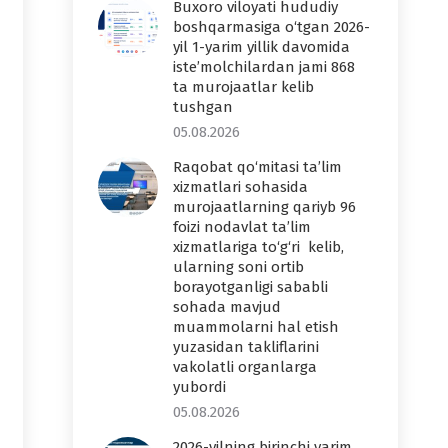
Buxoro viloyati hududiy
boshqarmasiga o‘tgan 2026-
yil 1-yarim yillik davomida
iste’molchilardan jami 868
ta murojaatlar kelib
tushgan
05.08.2026
Raqobat qo‘mitasi ta’lim
xizmatlari sohasida
murojaatlarning qariyb 96
foizi nodavlat ta’lim
xizmatlariga to‘g‘ri kelib,
ularning soni ortib
borayotganligi sababli
sohada mavjud
muammolarni hal etish
yuzasidan takliflarini
vakolatli organlarga
yubordi
05.08.2026
2026-yilning birinchi yarim