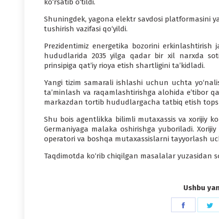
ko‘rsatib o‘tildi.
Shuningdek, yagona elektr savdosi platformasini ya
tushirish vazifasi qo‘yildi.
Prezidentimiz energetika bozorini erkinlashtirish
hududlarida 2035 yilga qadar bir xil narxda soti
prinsipiga qat’iy rioya etish shartligini ta’kidladi.
Yangi tizim samarali ishlashi uchun uchta yo‘nali
ta’minlash va raqamlashtirishga alohida e’tibor qar
markazdan tortib hududlargacha tatbiq etish topshi
Shu bois agentlikka bilimli mutaxassis va xorijiy ko
Germaniyaga malaka oshirishga yuboriladi. Xorijiy
operatori va boshqa mutaxassislarni tayyorlash uchu
Taqdimotda ko‘rib chiqilgan masalalar yuzasidan so
Ushbu yang
Share
S