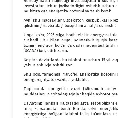
Bunday katta hajmdagi investitsiyalarni xususiy s
investorlar uchun jozibadorligini oshirish uchun e
muhitiga ega energetika bozorini yaratish kerak.
Ayni shu maqsadlar O‘zbekiston Respublikasi Prezi
qilishning navbatdagi bosqichini amalga oshirish ch
Unga ko‘ra, 2026-yilga borib, elektr energiyasi tal
tushadi. Shu bilan birga, normativ-huquqiy bazani
tizimini eng quyi bo‘g‘iniga qadar raqamlashtirish, 
(SCADA) joriy etish zarur.
Ko‘plab davlatlarda bu islohotlar uchun 15 yil va
yakunlash rejalashtirilgan.
Shu bois, farmonga muvofiq, Energetika bozorini r
energoregulyator vazifasi yuklatildi.
Taqdimotda energetika vaziri J.Mirzamahmudov
muddatlari va sohadagi rejalar haqida axborot berd
Davlatimiz rahbari mutasaddilarga respublikani el
aniq ko‘rsatmalar berdi. Bunda, erkin energetik
energiyasiga bo‘lgan talabni to‘liq ta’minlash uc