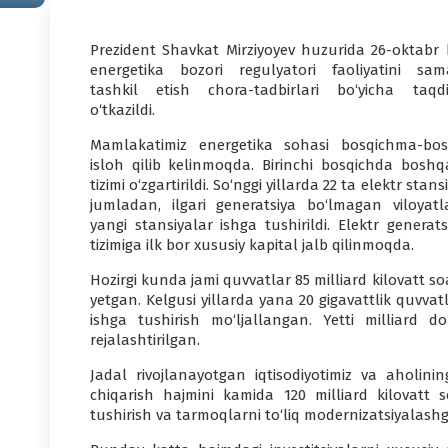
Prezident Shavkat Mirziyoyev huzurida 26-oktabr 
energetika bozori regulyatori faoliyatini sama
tashkil etish chora-tadbirlari bo‘yicha taqd
o‘tkazildi.
Mamlakatimiz energetika sohasi bosqichma-bos
isloh qilib kelinmoqda. Birinchi bosqichda boshq
tizimi o‘zgartirildi. So‘nggi yillarda 22 ta elektr stansi
jumladan, ilgari generatsiya bo‘lmagan viloyatl
yangi stansiyalar ishga tushirildi. Elektr generats
tizimiga ilk bor xususiy kapital jalb qilinmoqda.
Hozirgi kunda jami quvvatlar 85 milliard kilovatt s
yetgan. Kelgusi yillarda yana 20 gigavattlik quvvat
ishga tushirish mo‘ljallangan. Yetti milliard 
rejalashtirilgan.
Jadal rivojlanayotgan iqtisodiyotimiz va aholini
chiqarish hajmini kamida 120 milliard kilovatt 
tushirish va tarmoqlarni to‘liq modernizatsiyalashga 