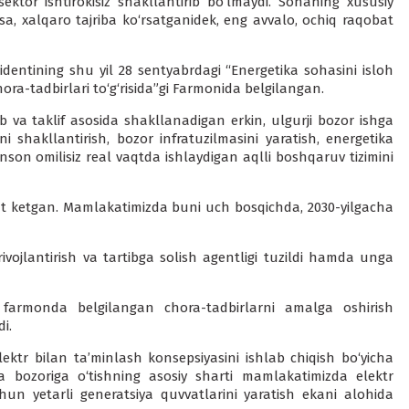
ektor ishtirokisiz shakllantirib bo‘lmaydi. Sohaning xususiy
sa, xalqaro tajriba ko‘rsatganidek, eng avvalo, ochiq raqobat
dentining shu yil 28 sentyabrdagi “Energetika sohasini isloh
ora-tadbirlari to‘g‘risida”gi Farmonida belgilangan.
ab va taklif asosida shakllanadigan erkin, ulgurji bozor ishga
 shakllantirish, bozor infratuzilmasini yaratish, energetika
inson omilisiz real vaqtda ishlaydigan aqlli boshqaruv tizimini
qt ketgan. Mamlakatimizda buni uch bosqichda, 2030-yilgacha
ivojlantirish va tartibga solish agentligi tuzildi hamda unga
 farmonda belgilangan chora-tadbirlarni amalga oshirish
i.
ektr bilan ta’minlash konsepsiyasini ishlab chiqish bo‘yicha
a bozoriga o‘tishning asosiy sharti mamlakatimizda elektr
hun yetarli generatsiya quvvatlarini yaratish ekani alohida