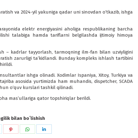
ratish va 2024-yil yakuniga qadar uni sinovdan o‘tkazib, ishga
 jarayonida elektr energiyasini aholiga respublikaning barcha
lishi talabiga hamda tariflarni belgilashda ijtimoiy himoya
sh – kadrlar tayyorlash, tarmoqning ilm-fan bilan uzviyligini
atish zarurligi ta’kidlandi. Bunday kompleks ishlash tartibini
rildi.
nsultantlar ishga olinadi. Xodimlar Ispaniya, Xitoy, Turkiya va
 tajriba asosida yurtimizda ham muhandis, dispetcher, SCADA
n o‘quv kurslari tashkil qilinadi.
ha mas’ullariga qator topshiriqlar berildi.
ilik bilan boʻlishish
hare
Share
Share
Share