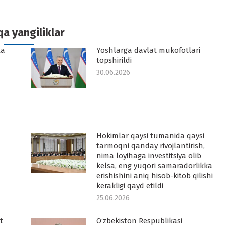
n
on
on
on
k
witter
Pinterest
WhatsApp
LinkedIn
a yangiliklar
ta
Yoshlarga davlat mukofotlari
topshirildi
30.06.2026
Hokimlar qaysi tumanida qaysi
tarmoqni qanday rivojlantirish,
nima loyihaga investitsiya olib
kelsa, eng yuqori samaradorlikka
erishishini aniq hisob-kitob qilishi
kerakligi qayd etildi
25.06.2026
t
O‘zbekiston Respublikasi