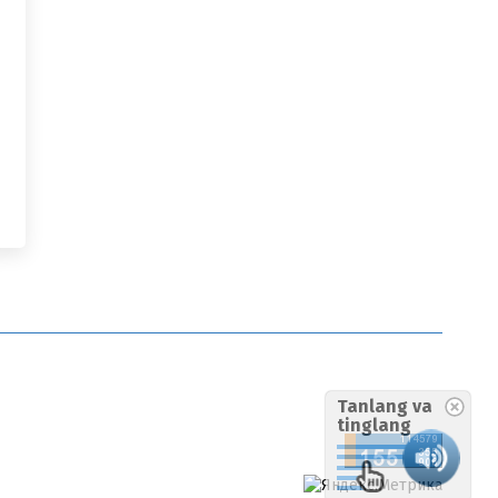
Tanlang va
tinglang