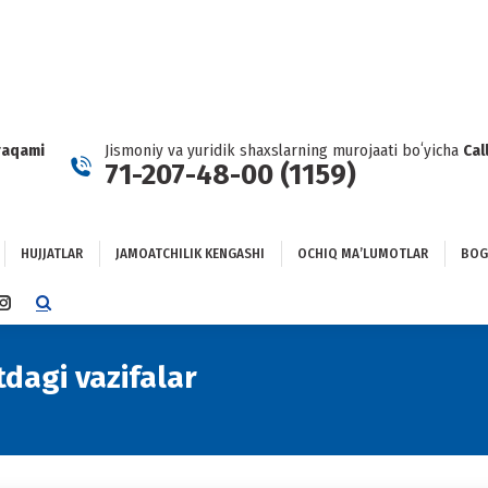
HUJJATLAR
JAMOATCHILIK KENGASHI
OCHIQ MAʼLUMOTLAR
GʻLANISH
raqami
Jismoniy va yuridik shaxslarning murojaati boʻyicha
Cal
71-207-48-00 (1159)
HUJJATLAR
JAMOATCHILIK KENGASHI
OCHIQ MAʼLUMOTLAR
BOG
TTER
INSTAGRAM
E
PAGE
NS
OPENS
dagi vazifalar
You are here:
IN
NEW
DOW
WINDOW