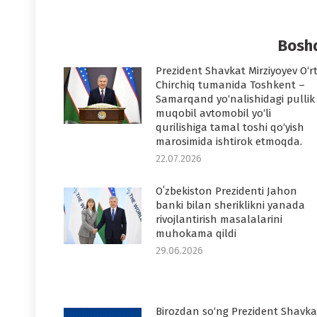
on
o
Faceboo
T
Boshq
Prezident Shavkat Mirziyoyev O‘r
Chirchiq tumanida Toshkent –
Samarqand yo‘nalishidagi pullik
muqobil avtomobil yo‘li
qurilishiga tamal toshi qo‘yish
marosimida ishtirok etmoqda.
22.07.2026
Oʻzbekiston Prezidenti Jahon
banki bilan sheriklikni yanada
rivojlantirish masalalarini
muhokama qildi
29.06.2026
Birozdan so‘ng Prezident Shavka