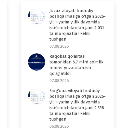
Jizzax viloyati hududiy
boshqarmasiga o‘tgan 2026-
yil 1-yarim yillik davomida
iste’molchilardan jami 1 031
ta murojaatlar kelib
tushgan
07.08.2026
Raqobat qo‘mitasi
tomonidan 5,7 mlrd so‘mlik
tender yuzasidan ish
qo‘zg‘atildi
07.08.2026
Farg‘ona viloyati hududiy
boshqarmasiga o‘tgan 2026-
yil 1-yarim yillik davomida
iste’molchilardan jami 2 358
ta murojaatlar kelib
tushgan
06.08.2026