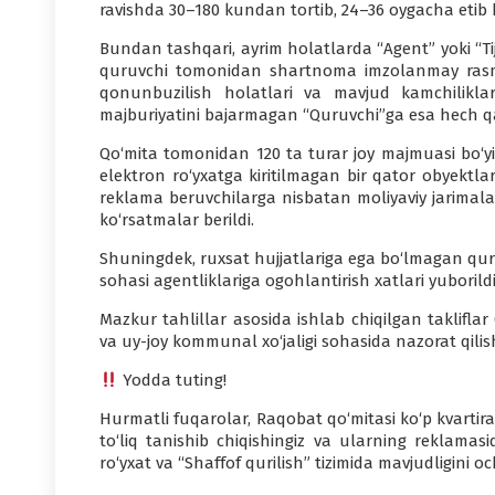
ravishda 30–180 kundan tortib, 24–36 oygacha etib 
Bundan tashqari, ayrim holatlarda “Agent” yoki “Ti
quruvchi tomonidan shartnoma imzolanmay rasmiy
qonunbuzilish holatlari va mavjud kamchiliklar 
majburiyatini bajarmagan “Quruvchi”ga esa hech q
Qo‘mita tomonidan 120 ta turar joy majmuasi bo‘yic
elektron ro‘yxatga kiritilmagan bir qator obyektl
reklama beruvchilarga nisbatan moliyaviy jarimalar
ko‘rsatmalar berildi.
Shuningdek, ruxsat hujjatlariga ega bo‘lmagan qur
sohasi agentliklariga ogohlantirish xatlari yuborildi
Mazkur tahlillar asosida ishlab chiqilgan takliflar
va uy-joy kommunal xo‘jaligi sohasida nazorat qilish
Yodda tuting!
Hurmatli fuqarolar, Raqobat qo‘mitasi ko‘p kvartir
to‘liq tanishib chiqishingiz va ularning reklama
ro‘yxat va “Shaffof qurilish” tizimida mavjudligini o