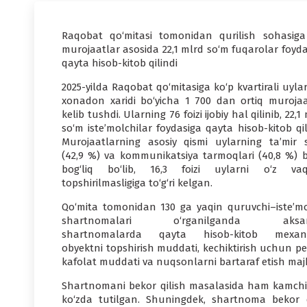
Raqobat qo‘mitasi tomonidan qurilish sohasiga
murojaatlar asosida 22,1 mlrd so‘m fuqarolar foyda
qayta hisob-kitob qilindi
2025-yilda Raqobat qo‘mitasiga ko‘p kvartirali uyl
xonadon xaridi bo‘yicha 1 700 dan ortiq murojaa
kelib tushdi. Ularning 76 foizi ijobiy hal qilinib, 22,1
so‘m iste’molchilar foydasiga qayta hisob-kitob qil
Murojaatlarning asosiy qismi uylarning ta’mir si
(42,9 %) va kommunikatsiya tarmoqlari (40,8 %) b
bog‘liq bo‘lib, 16,3 foizi uylarni o‘z vaq
topshirilmasligiga to‘g‘ri kelgan.
Qo‘mita tomonidan 130 ga yaqin quruvchi–iste’mo
shartnomalari o‘rganilganda aksari
shartnomalarda qayta hisob-kitob mexani
obyektni topshirish muddati, kechiktirish uchun pe
kafolat muddati va nuqsonlarni bartaraf etish maj
Shartnomani bekor qilish masalasida ham kamchili
ko‘zda tutilgan. Shuningdek, shartnoma bekor q