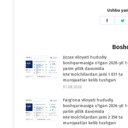
Ushbu yang
Share
S
on
o
Faceboo
T
Boshq
Jizzax viloyati hududiy
boshqarmasiga o‘tgan 2026-yil 1
yarim yillik davomida
iste’molchilardan jami 1 031 ta
murojaatlar kelib tushgan
07.08.2026
Farg‘ona viloyati hududiy
boshqarmasiga o‘tgan 2026-yil 1
yarim yillik davomida
iste’molchilardan jami 2 358 ta
murojaatlar kelib tushgan