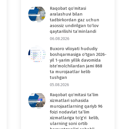
Raqobat qo‘mitasi
aralashuvi bilan
tadbirkordan gaz uchun
asossiz undirilgan to‘lov
qaytarilishi ta’minlandi
06.08.2026
Buxoro viloyati hududiy
boshqarmasiga o‘tgan 2026-
yil 1-yarim yillik davomida
iste’molchilardan jami 868
ta murojaatlar kelib
tushgan
05.08.2026
Raqobat qo‘mitasi ta’lim
xizmatlari sohasida
murojaatlarning qariyb 96
foizi nodavlat ta’lim
xizmatlariga to‘g‘ri kelib,
ularning soni ortib