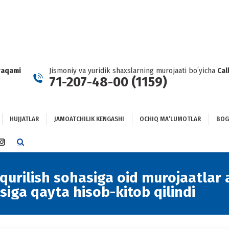
HUJJATLAR
JAMOATCHILIK KENGASHI
OCHIQ MAʼLUMOTLAR
GʻLANISH
raqami
Jismoniy va yuridik shaxslarning murojaati boʻyicha
Cal
71-207-48-00 (1159)
HUJJATLAR
JAMOATCHILIK KENGASHI
OCHIQ MAʼLUMOTLAR
BOG
TTER
INSTAGRAM
E
PAGE
NS
OPENS
urilish sohasiga oid murojaatlar 
IN
siga qayta hisob-kitob qilindi
NEW
DOW
WINDOW