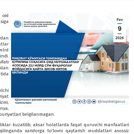
 oid
Fev
siga
9
ardan
2026
tlar
 mlrd
indi.
fati
ilan
tida
lchi
yat
zmi,
nya,
buriyatlari belgilanmagan.
klar kuzatilib, aksar holatlarda faqat quruvchi manfaatlari
ilinganda xaridorga to‘lovni qaytarish muddatlari asossiz