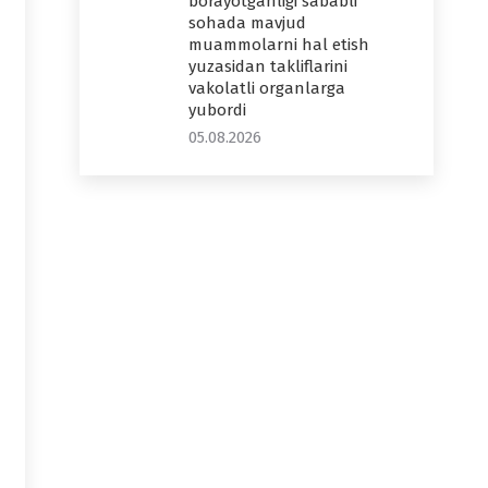
borayotganligi sababli
sohada mavjud
muammolarni hal etish
yuzasidan takliflarini
vakolatli organlarga
yubordi
05.08.2026