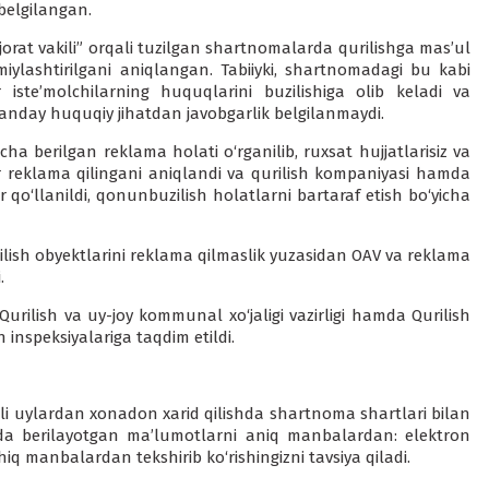
belgilangan.
jorat vakili” orqali tuzilgan shartnomalarda qurilishga mas’ul
lashtirilgani aniqlangan. Tabiiyki, shartnomadagi bu kabi
iste’molchilarning huquqlarini buzilishiga olib keladi va
anday huquqiy jihatdan javobgarlik belgilanmaydi.
ha berilgan reklama holati o‘rganilib, ruxsat hujjatlarisiz va
ar reklama qilingani aniqlandi va qurilish kompaniyasi hamda
 qo‘llanildi, qonunbuzilish holatlarni bartaraf etish bo‘yicha
ilish obyektlarini reklama qilmaslik yuzasidan OAV va reklama
.
 Qurilish va uy-joy kommunal xo‘jaligi vazirligi hamda Qurilish
 inspeksiyalariga taqdim etildi.
ali uylardan xonadon xarid qilishda shartnoma shartlari bilan
sida berilayotgan ma’lumotlarni aniq manbalardan: elektron
chiq manbalardan tekshirib ko‘rishingizni tavsiya qiladi.