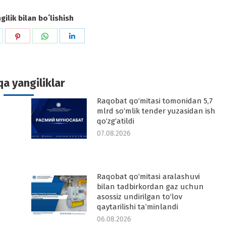
ilik bilan boʻlishish
hare
Share
Share
Share
n
on
on
on
k
witter
Pinterest
WhatsApp
LinkedIn
a yangiliklar
Raqobat qo‘mitasi tomonidan 5,7
-
mlrd so‘mlik tender yuzasidan ish
qo‘zg‘atildi
07.08.2026
Raqobat qo‘mitasi aralashuvi
-
bilan tadbirkordan gaz uchun
asossiz undirilgan to‘lov
qaytarilishi ta’minlandi
06.08.2026