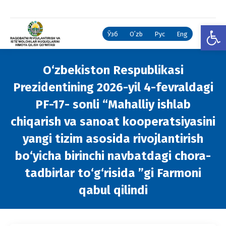
Open
Ўзб
Oʻzb
Рус
Eng
O‘zbekiston Respublikasi
Prezidentining 2026-yil 4-fevraldagi
PF-17- sonli “Mahalliy ishlab
chiqarish va sanoat kooperatsiyasini
yangi tizim asosida rivojlantirish
bo‘yicha birinchi navbatdagi chora-
tadbirlar to‘g‘risida ”gi Farmoni
qabul qilindi
You are here: