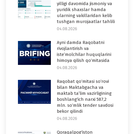
yilligi davomida jismoniy va
yuridik shaxslar hamda
ularning vakillaridan kelib
tushgan murojaatlar tahlili
04.08.2026
Ayni damda Raqobatni
rivojlantirish va
iste’molchilar huquqlarini
himoya qilish qo‘mitasida
04.08.2026
Raqobat qo‘mitasi so‘rovi
bilan Maktabgacha va
maktab ta’lim vazirligining
boshlang‘ich narxi 587,2
mln. so‘mlik tender savdosi
bekor qilindi
04.08.2026
Qoraqalpog‘iston