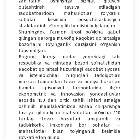
zanjirlarini oshirishga xizmat qiluvchi
o‘zlashtirish tavsiya etiladigan
raqobatbardosh mahsulotlar ro‘yxatini
sohalar kesimida bosqichma-bosqich
shakllantirib, e’lon qilib borilishi belgilangan.
Shuningdek, Farmon ijrosi bo‘yicha qabul
qilingan qarorga muvofiq Raqobat qo‘mitasiga
bozorlarni to‘yinganlik darajasini o‘rganish
topshirilgan.
Bugungi kunga qadar, yuqoridagi kabi
respublika va mintaqa bozori yo‘nalishidan
Raqobat qo‘mitasi huzuridagi Raqobat siyosati
va iste’molchilar huquqlari tadqiqotlari
markazi tomonidan tovar va moliya bozorlari
hamda iqtisodiyot tarmoqlarida ilg‘or
ekonometrik va innovasion yondashuvlar
asosida 150 dan ortiq tahlil ishlari amalga
oshirilib, mamlakatimizda ishlab chiqarishga
tavsiya qilinadigan mahsulotlar bo‘yicha 110
turdagi tovar bozorlari aniqlandi va
tadbirkorlik imkoniyati bor sohalar —
mahsulotlar bilan to‘yinganlik kesimida
ro‘yxati e’lon qilindi.