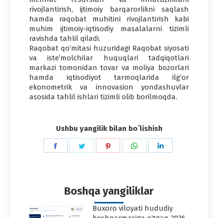
rivojlantirish, ijtimoiy barqarorlikni saqlash
hamda raqobat muhitini rivojlantirish kabi
muhim ijtimoiy-iqtisodiy masalalarni tizimli
ravishda tahlil qiladi.
Raqobat qo‘mitasi huzuridagi Raqobat siyosati
va iste’molchilar huquqlari tadqiqotlari
markazi tomonidan tovar va moliya bozorlari
hamda iqtisodiyot tarmoqlarida ilg‘or
ekonometrik va innovasion yondashuvlar
asosida tahlil ishlari tizimli olib borilmoqda.
Ushbu yangilik bilan boʻlishish
Share
Share
Share
Share
Share
on
on
on
on
on
Facebook
Twitter
Pinterest
WhatsApp
LinkedIn
Boshqa yangiliklar
Buxoro viloyati hududiy
boshqarmasiga o‘tgan 2026-