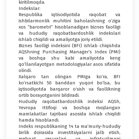
kiritilmoqda.
Indekslar:
Respublika iqtisodiyotida raqobat va
ishbilarmonlik muhitini baholashning o‘ziga
xos “barometri” hisoblanadigan biznes faolligi
va hududiy raqobatbardoshlik indekslari
ishlab chiqildi va amaliyotga joriy etildi.
Biznes faolligi indeksini (BFI) ishlab chiqishda
AQShning Purchasing Manager’s Index (PMI)
va boshqa shu kabi amaliyotda keng
qo‘llanilayotgan metodologiyalar asos sifatida
olindi.
Xalqaro tan olingan PMIga ko‘ra, BFI
ko‘rsatkichi 50 banddan yuqori bo‘lsa, bu
iqtisodiyotda barqaror o‘sish va faollikning
ortib borayotganini bildiradi.
Hududiy raqobatbardoshlik indeksi AQSh,
Yevropa Ittifoqi va boshqa rivojlangan
mamlakatlar tajribasi asosida ishlab chiqildi
hamda hisoblandi.
Indeks respublikaning 14 ta ma’muriy-hududiy
birlik doirasida investitsiyalarni jalb etish,
mehnat resurslari va infratuzilmani