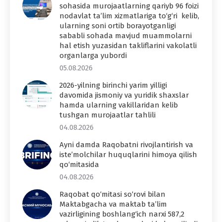
sohasida murojaatlarning qariyb 96 foizi
nodavlat ta’lim xizmatlariga to‘g‘ri kelib,
ularning soni ortib borayotganligi
sababli sohada mavjud muammolarni
hal etish yuzasidan takliflarini vakolatli
organlarga yubordi
05.08.2026
2026-yilning birinchi yarim yilligi
davomida jismoniy va yuridik shaxslar
hamda ularning vakillaridan kelib
tushgan murojaatlar tahlili
04.08.2026
Ayni damda Raqobatni rivojlantirish va
iste’molchilar huquqlarini himoya qilish
qo‘mitasida
04.08.2026
Raqobat qo‘mitasi so‘rovi bilan
Maktabgacha va maktab ta’lim
vazirligining boshlang‘ich narxi 587,2