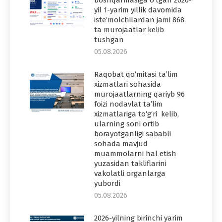
yil 1-yarim yillik davomida
iste’molchilardan jami 868
ta murojaatlar kelib
tushgan
05.08.2026
Raqobat qo‘mitasi ta’lim
xizmatlari sohasida
murojaatlarning qariyb 96
foizi nodavlat ta’lim
xizmatlariga to‘g‘ri kelib,
ularning soni ortib
borayotganligi sababli
sohada mavjud
muammolarni hal etish
yuzasidan takliflarini
vakolatli organlarga
yubordi
05.08.2026
2026-yilning birinchi yarim