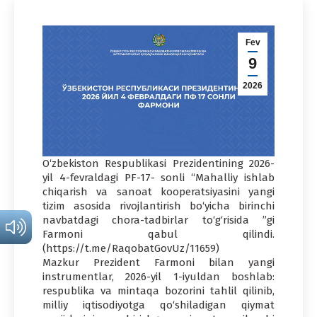
Fev
9
2026
O‘zbekiston Respublikasi Prezidentining 2026-
yil 4-fevraldagi PF-17- sonli “Mahalliy ishlab
chiqarish va sanoat kooperatsiyasini yangi
tizim asosida rivojlantirish bo‘yicha birinchi
navbatdagi chora-tadbirlar to‘g‘risida ”gi
Farmoni qabul qilindi.
(https://t.me/RaqobatGovUz/11659)
Mazkur Prezident Farmoni bilan yangi
instrumentlar, 2026-yil 1-iyuldan boshlab:
respublika va mintaqa bozorini tahlil qilinib,
milliy iqtisodiyotga qo‘shiladigan qiymat