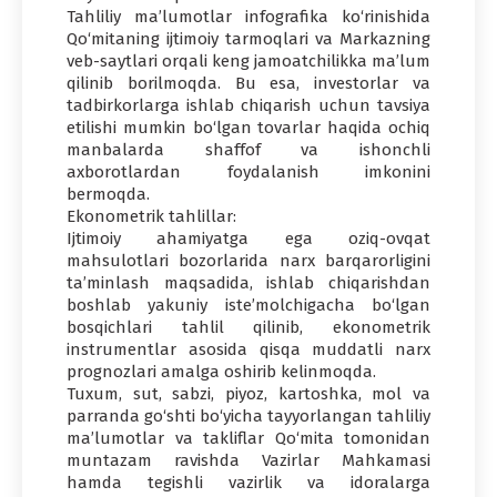
Tahliliy ma’lumotlar infografika ko‘rinishida
Qo‘mitaning ijtimoiy tarmoqlari va Markazning
veb-saytlari orqali keng jamoatchilikka ma’lum
qilinib borilmoqda. Bu esa, investorlar va
tadbirkorlarga ishlab chiqarish uchun tavsiya
etilishi mumkin bo‘lgan tovarlar haqida ochiq
manbalarda shaffof va ishonchli
axborotlardan foydalanish imkonini
bermoqda.
Ekonometrik tahlillar:
Ijtimoiy ahamiyatga ega oziq-ovqat
mahsulotlari bozorlarida narx barqarorligini
ta’minlash maqsadida, ishlab chiqarishdan
boshlab yakuniy iste’molchigacha bo‘lgan
bosqichlari tahlil qilinib, ekonometrik
instrumentlar asosida qisqa muddatli narx
prognozlari amalga oshirib kelinmoqda.
Tuxum, sut, sabzi, piyoz, kartoshka, mol va
parranda go‘shti bo‘yicha tayyorlangan tahliliy
ma’lumotlar va takliflar Qo‘mita tomonidan
muntazam ravishda Vazirlar Mahkamasi
hamda tegishli vazirlik va idoralarga