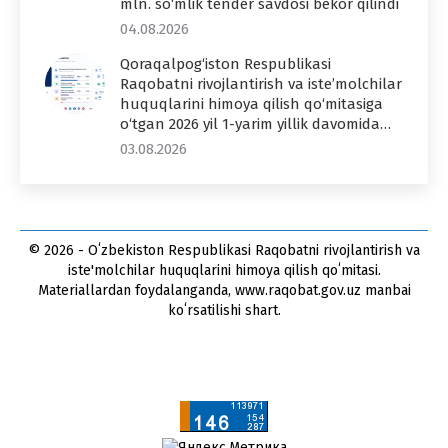
mln. so‘mlik tender savdosi bekor qilindi
04.08.2026
Qoraqalpog‘iston Respublikasi
Raqobatni rivojlantirish va iste’molchilar
huquqlarini himoya qilish qo‘mitasiga
o‘tgan 2026 yil 1-yarim yillik davomida…
03.08.2026
© 2026 - Oʻzbekiston Respublikasi Raqobatni rivojlantirish va
iste'molchilar huquqlarini himoya qilish qoʻmitasi.
Materiallardan foydalanganda, www.raqobat.gov.uz manbai
koʻrsatilishi shart.