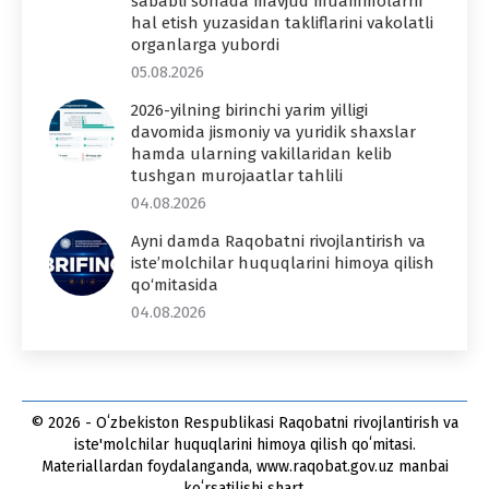
sababli sohada mavjud muammolarni
hal etish yuzasidan takliflarini vakolatli
organlarga yubordi
05.08.2026
2026-yilning birinchi yarim yilligi
davomida jismoniy va yuridik shaxslar
hamda ularning vakillaridan kelib
tushgan murojaatlar tahlili
04.08.2026
Ayni damda Raqobatni rivojlantirish va
iste’molchilar huquqlarini himoya qilish
qo‘mitasida
04.08.2026
© 2026 - Oʻzbekiston Respublikasi Raqobatni rivojlantirish va
iste'molchilar huquqlarini himoya qilish qoʻmitasi.
Materiallardan foydalanganda, www.raqobat.gov.uz manbai
koʻrsatilishi shart.