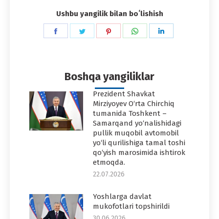
Ushbu yangilik bilan boʻlishish
Share
Share
Share
Share
Share
on
on
on
on
on
Facebook
Twitter
Pinterest
WhatsApp
LinkedIn
Boshqa yangiliklar
Prezident Shavkat
Mirziyoyev O‘rta Chirchiq
tumanida Toshkent –
Samarqand yo‘nalishidagi
pullik muqobil avtomobil
yo‘li qurilishiga tamal toshi
qo‘yish marosimida ishtirok
etmoqda.
22.07.2026
Yoshlarga davlat
mukofotlari topshirildi
30.06.2026