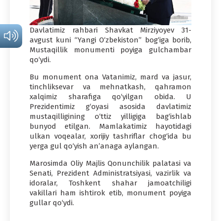
Davlatimiz rahbari Shavkat Mirziyoyev 31-
avgust kuni “Yangi O‘zbekiston” bog‘iga borib,
Mustaqillik monumenti poyiga gulchambar
qo‘ydi.
Bu monument ona Vatanimiz, mard va jasur,
tinchliksevar va mehnatkash, qahramon
xalqimiz sharafiga qo‘yilgan obida. U
Prezidentimiz g‘oyasi asosida davlatimiz
mustaqilligining o‘ttiz yilligiga bag‘ishlab
bunyod etilgan. Mamlakatimiz hayotidagi
ulkan voqealar, xorijiy tashriflar chog‘ida bu
yerga gul qo‘yish an’anaga aylangan.
Marosimda Oliy Majlis Qonunchilik palatasi va
Senati, Prezident Administratsiyasi, vazirlik va
idoralar, Toshkent shahar jamoatchiligi
vakillari ham ishtirok etib, monument poyiga
gullar qo‘ydi.