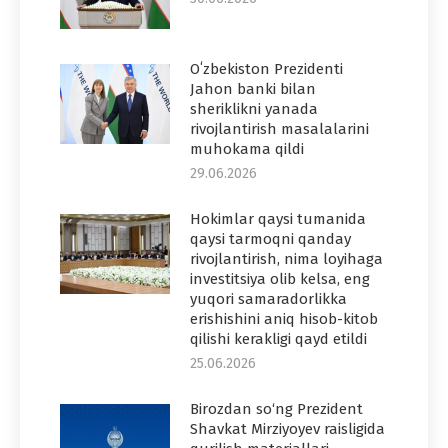
Oʻzbekiston Prezidenti
Jahon banki bilan
sheriklikni yanada
rivojlantirish masalalarini
muhokama qildi
29.06.2026
Hokimlar qaysi tumanida
qaysi tarmoqni qanday
rivojlantirish, nima loyihaga
investitsiya olib kelsa, eng
yuqori samaradorlikka
erishishini aniq hisob-kitob
qilishi kerakligi qayd etildi
25.06.2026
Birozdan so‘ng Prezident
Shavkat Mirziyoyev raisligida