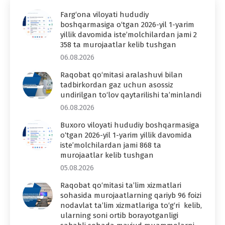
Farg‘ona viloyati hududiy
boshqarmasiga o‘tgan 2026-yil 1-yarim
yillik davomida iste’molchilardan jami 2
358 ta murojaatlar kelib tushgan
06.08.2026
Raqobat qo‘mitasi aralashuvi bilan
tadbirkordan gaz uchun asossiz
undirilgan to‘lov qaytarilishi ta’minlandi
06.08.2026
Buxoro viloyati hududiy boshqarmasiga
o‘tgan 2026-yil 1-yarim yillik davomida
iste’molchilardan jami 868 ta
murojaatlar kelib tushgan
05.08.2026
Raqobat qo‘mitasi ta’lim xizmatlari
sohasida murojaatlarning qariyb 96 foizi
nodavlat ta’lim xizmatlariga to‘g‘ri kelib,
ularning soni ortib borayotganligi