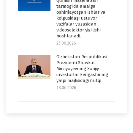
qurilish materiallari
tarmog‘ida amalga
oshirilayotgan ishlar va
kelgusidagi ustuvor
vazifalar yuzasidan
videoselektor yig‘ilishi
boshlanadi.
25.06.2026
O‘zbekiston Respublikasi
Prezidenti Shavkat
Mirziyoyevning Xorijiy
investorlar kengashining
yalpi majlisidagi nutqi
18.06.2026