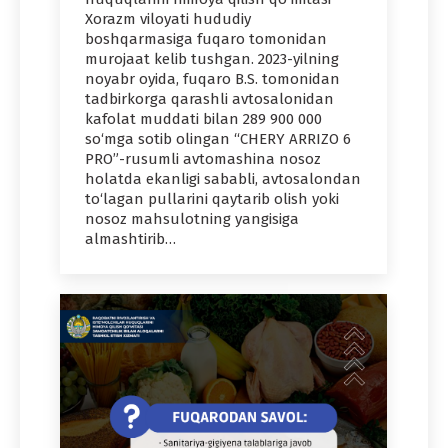
Xorazm viloyati hududiy
boshqarmasiga fuqaro tomonidan
murojaat kelib tushgan. 2023-yilning
noyabr oyida, fuqaro B.S. tomonidan
tadbirkorga qarashli avtosalonidan
kafolat muddati bilan 289 900 000
so‘mga sotib olingan “CHERY ARRIZO 6
PRO”-rusumli avtomashina nosoz
holatda ekanligi sababli, avtosalondan
to‘lagan pullarini qaytarib olish yoki
nosoz mahsulotning yangisiga
almashtirib…