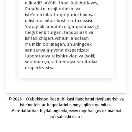
qilinadi? JAVOB: Ilhom Xabibullayev,
Raqobatni rivojlantirish va
iste’molchilar huquqlarini himoya
qilish qo‘mitasi bosh mutaxassisi.
Yaroqlilik muddati o‘tgan, sifatsizligi
belgi berib turgan, taqqoslash va
ishlab chiqaruvchisini aniqlash
mumkin bo‘lmagan, shuningdek
sanitariya-gigiyena ekspertizasi,
laboratoriya tekshiruvlari va (yoki)
veterinariya, veterinariya-sanitariya
ekspertizasi va…
© 2026 - Oʻzbekiston Respublikasi Raqobatni rivojlantirish va
iste'molchilar huquqlarini himoya qilish qoʻmitasi.
Materiallardan foydalanganda, www.raqobat.gov.uz manbai
koʻrsatilishi shart.