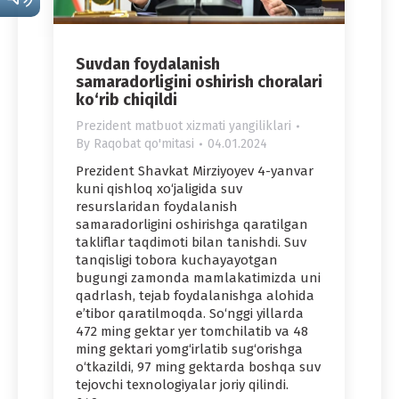
Suvdan foydalanish
samaradorligini oshirish choralari
ko‘rib chiqildi
Prezident matbuot xizmati yangiliklari
By
Raqobat qo'mitasi
04.01.2024
Prezident Shavkat Mirziyoyev 4-yanvar
kuni qishloq xo‘jaligida suv
resurslaridan foydalanish
samaradorligini oshirishga qaratilgan
takliflar taqdimoti bilan tanishdi. Suv
tanqisligi tobora kuchayayotgan
bugungi zamonda mamlakatimizda uni
qadrlash, tejab foydalanishga alohida
e’tibor qaratilmoqda. So‘nggi yillarda
472 ming gektar yer tomchilatib va 48
ming gektari yomg‘irlatib sug‘orishga
o‘tkazildi, 97 ming gektarda boshqa suv
tejovchi texnologiyalar joriy qilindi.