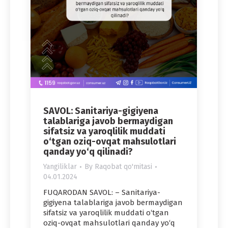
SAVOL: Sanitariya-gigiyena
talablariga javob bermaydigan
sifatsiz va yaroqlilik muddati
o‘tgan oziq-ovqat mahsulotlari
qanday yo‘q qilinadi?
Yangiliklar
By
Raqobat qo'mitasi
04.01.2024
FUQARODAN SAVOL: – Sanitariya-
gigiyena talablariga javob bermaydigan
sifatsiz va yaroqlilik muddati o‘tgan
oziq-ovqat mahsulotlari qanday yo‘q