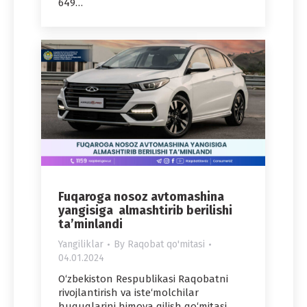
649…
Fuqaroga nosoz avtomashina
yangisiga almashtirib berilishi
ta’minlandi
Yangiliklar
By
Raqobat qo'mitasi
04.01.2024
O‘zbekiston Respublikasi Raqobatni
rivojlantirish va iste‘molchilar
huquqlarini himoya qilish qo‘mitasi