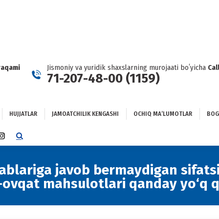
HUJJATLAR
JAMOATCHILIK KENGASHI
OCHIQ MAʼLUMOTLAR
GʻLANISH
raqami
Jismoniy va yuridik shaxslarning murojaati boʻyicha
Cal
71-207-48-00 (1159)
HUJJATLAR
JAMOATCHILIK KENGASHI
OCHIQ MAʼLUMOTLAR
BOG
TTER
INSTAGRAM
E
PAGE
NS
OPENS
ablariga javob bermaydigan sifatsi
IN
-ovqat mahsulotlari qanday yo‘q q
NEW
DOW
WINDOW