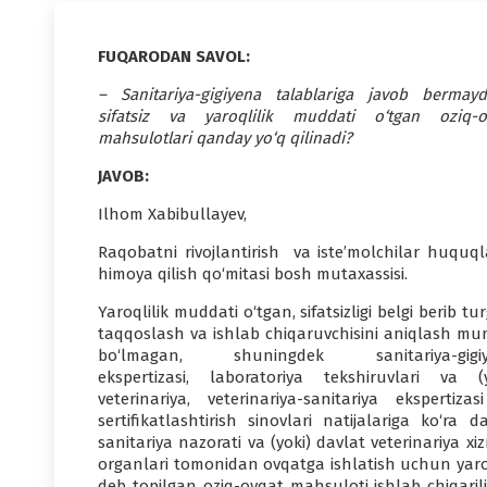
FUQARODAN SAVOL:
– Sanitariya-gigiyena talablariga javob bermayd
sifatsiz va yaroqlilik muddati o‘tgan oziq-o
mahsulotlari qanday yo‘q qilinadi?
JAVOB:
Ilhom Xabibullayev,
Raqobatni rivojlantirish va iste’molchilar huquqla
himoya qilish qo‘mitasi bosh mutaxassisi.
Yaroqlilik muddati o‘tgan, sifatsizligi belgi berib tu
taqqoslash va ishlab chiqaruvchisini aniqlash mu
bo‘lmagan, shuningdek sanitariya-gigi
ekspertizasi, laboratoriya tekshiruvlari va (y
veterinariya, veterinariya-sanitariya ekspertizas
sertifikatlashtirish sinovlari natijalariga ko‘ra d
sanitariya nazorati va (yoki) davlat veterinariya xi
organlari tomonidan ovqatga ishlatish uchun yaro
deb topilgan oziq-ovqat mahsuloti ishlab chiqarili