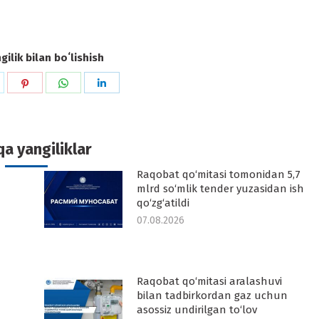
ilik bilan boʻlishish
hare
Share
Share
Share
n
on
on
on
k
witter
Pinterest
WhatsApp
LinkedIn
a yangiliklar
Raqobat qo‘mitasi tomonidan 5,7
-
mlrd so‘mlik tender yuzasidan ish
qo‘zg‘atildi
07.08.2026
Raqobat qo‘mitasi aralashuvi
-
bilan tadbirkordan gaz uchun
asossiz undirilgan to‘lov