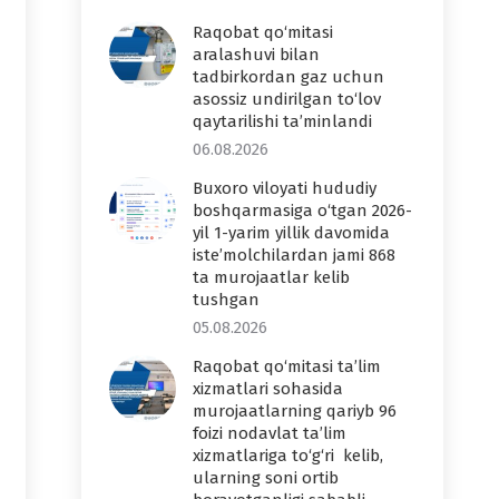
Raqobat qo‘mitasi
aralashuvi bilan
tadbirkordan gaz uchun
asossiz undirilgan to‘lov
qaytarilishi ta’minlandi
06.08.2026
Buxoro viloyati hududiy
boshqarmasiga o‘tgan 2026-
yil 1-yarim yillik davomida
iste’molchilardan jami 868
ta murojaatlar kelib
tushgan
05.08.2026
Raqobat qo‘mitasi ta’lim
xizmatlari sohasida
murojaatlarning qariyb 96
foizi nodavlat ta’lim
xizmatlariga to‘g‘ri kelib,
ularning soni ortib