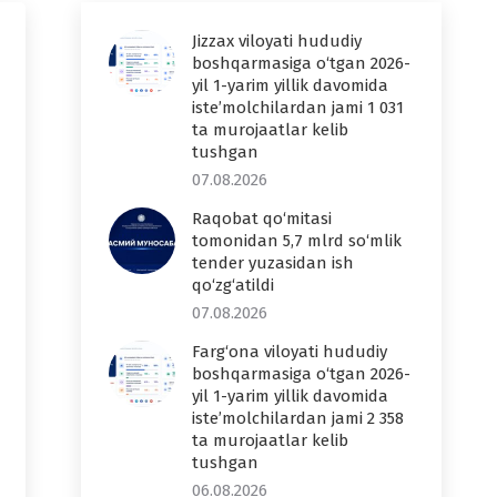
Jizzax viloyati hududiy
boshqarmasiga o‘tgan 2026-
yil 1-yarim yillik davomida
iste’molchilardan jami 1 031
ta murojaatlar kelib
tushgan
07.08.2026
Raqobat qo‘mitasi
tomonidan 5,7 mlrd so‘mlik
tender yuzasidan ish
qo‘zg‘atildi
07.08.2026
Farg‘ona viloyati hududiy
boshqarmasiga o‘tgan 2026-
yil 1-yarim yillik davomida
iste’molchilardan jami 2 358
ta murojaatlar kelib
tushgan
06.08.2026