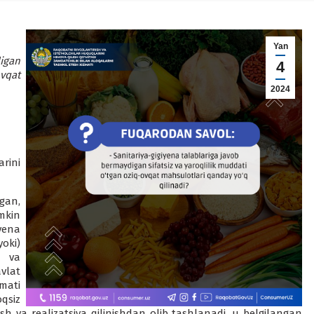
Yan
igan
4
vqat
2024
rini
rgan,
mkin
yena
oki)
i va
avlat
zmati
qsiz
sh va realizatsiya qilinishdan olib tashlanadi, u belgilangan