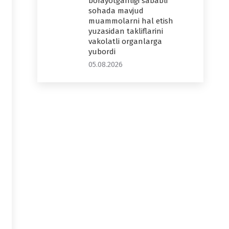
borayotganligi sababli
sohada mavjud
muammolarni hal etish
yuzasidan takliflarini
vakolatli organlarga
yubordi
05.08.2026