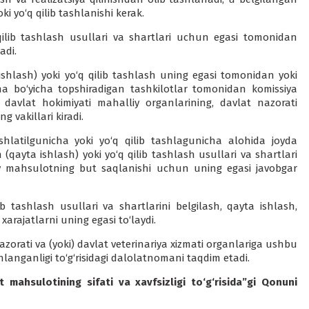
i yo‘q qilib tashlanishi kerak.
qilib tashlash usullari va shartlari uchun egasi tomonidan
adi.
shlash) yoki yo‘q qilib tashlash uning egasi tomonidan yoki
a bo‘yicha topshiradigan tashkilotlar tomonidan komissiya
a davlat hokimiyati mahalliy organlarining, davlat nazorati
g vakillari kiradi.
hlatilgunicha yoki yo‘q qilib tashlagunicha alohida joyda
 (qayta ishlash) yoki yo‘q qilib tashlash usullari va shartlari
ay mahsulotning but saqlanishi uchun uning egasi javobgar
ib tashlash usullari va shartlarini belgilash, qayta ishlash,
 xarajatlarni uning egasi to‘laydi.
zorati va (yoki) davlat veterinariya xizmati organlariga ushbu
hlanganligi to‘g‘risidagi dalolatnomani taqdim etadi.
 mahsulotining sifati va xavfsizligi to‘g‘risida
”gi
Qonuni