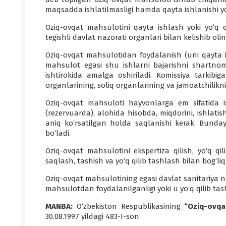
maqsadda ishlatilmasligi hamda qayta ishlanishi yok
Oziq-ovqat mahsulotini qayta ishlash yoki yo‘q 
tegishli davlat nazorati organlari bilan kelishib olin
Oziq-ovqat mahsulotidan foydalanish (uni qayta i
mahsulot egasi shu ishlarni bajarishni shartnom
ishtirokida amalga oshiriladi. Komissiya tarkibig
organlarining, soliq organlarining va jamoatchiliknin
Oziq-ovqat mahsuloti hayvonlarga еm sifatida is
(rezervuarda), alohida hisobda, miqdorini, ishlatish
aniq ko‘rsatilgan holda saqlanishi kerak. Bund
bo‘ladi.
Oziq-ovqat mahsulotini ekspertiza qilish, yo‘q qil
saqlash, tashish va yo‘q qilib tashlash bilan bog‘liq
Oziq-ovqat mahsulotining egasi davlat sanitariya na
mahsulotdan foydalanilganligi yoki u yo‘q qilib tas
MANBA:
O‘zbekiston Respublikasining
“Oziq-ovqat
30.08.1997 yildagi 483-I-son.