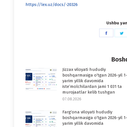
https://lex.uz/docs/-20326
Ushbu yang
Share
S
on
o
Faceboo
T
Boshq
Jizzax viloyati hududiy
boshqarmasiga o‘tgan 2026-yil 1
yarim yillik davomida
iste’molchilardan jami 1 031 ta
murojaatlar kelib tushgan
07.08.2026
Farg‘ona viloyati hududiy
boshqarmasiga o‘tgan 2026-yil 1
yarim yillik davomida