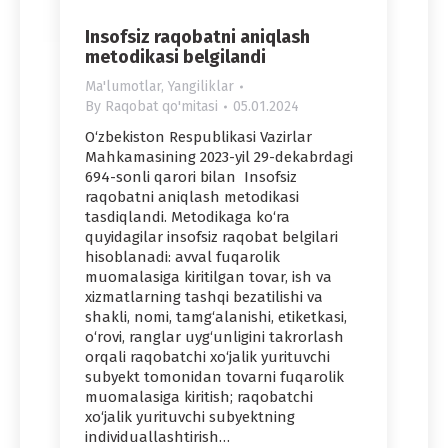
Insofsiz raqobatni aniqlash
metodikasi belgilandi
Ma'lumotlar
,
Yangiliklar
By
Raqobat qo'mitasi
05.01.2024
O‘zbekiston Respublikasi Vazirlar
Mahkamasining 2023-yil 29-dekabrdagi
694-sonli qarori bilan Insofsiz
raqobatni aniqlash metodikasi
tasdiqlandi. Metodikaga ko‘ra
quyidagilar insofsiz raqobat belgilari
hisoblanadi: avval fuqarolik
muomalasiga kiritilgan tovar, ish va
xizmatlarning tashqi bezatilishi va
shakli, nomi, tamg‘alanishi, etiketkasi,
o‘rovi, ranglar uyg‘unligini takrorlash
orqali raqobatchi xo‘jalik yurituvchi
subyekt tomonidan tovarni fuqarolik
muomalasiga kiritish; raqobatchi
xo‘jalik yurituvchi subyektning
individuallashtirish…