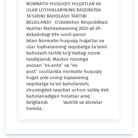
NORMATIV-HUQUQIY HUJJATLAR VA
ULAR LOYIHALARINING RAQOBATGA
TAʼSIRINI BAHOLASH TARTIBI
BELGILANDI O‘zbekiston Respublikasi
Vazirlar Mahkamasining 2023-yil 29-
dekabrdagi 694-sonli qarori
bilan Normativ-huquqiy hujjatlar va
ular loyihalarining raqobatga taʼsirini
baholash tartibi to‘g‘risidagi nizom
tasdiqlandi. Mazkur nizomga
asosan “ex-ante” va “ex-
post” usullarida normativ-huquqiy
hujjat yoki uning loyixasining
raqobatga taʼsiri baholanishi,
shuningdek raqobat uchun salbiy deb
baholanadigan holatlar aniq
belgilandi. Vazirlik va idoralar
hamda…