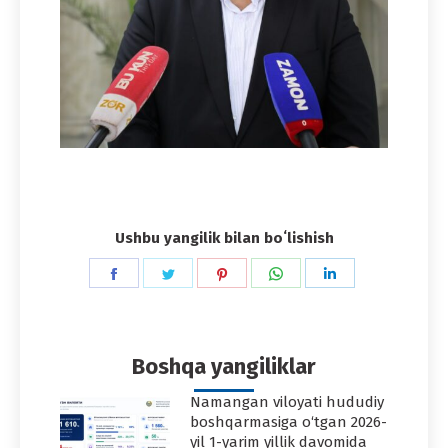
Ushbu yangilik bilan boʻlishish
Share
Share
Share
Share
Share
on
on
on
on
on
Facebook
Twitter
Pinterest
WhatsApp
LinkedIn
Boshqa yangiliklar
Namangan viloyati hududiy
boshqarmasiga o‘tgan 2026-
yil 1-yarim yillik davomida