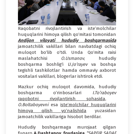
Raqobatni rivojlantirish va iste’molchilar
huquqlarini himoya qilish qo‘mitasi tomonidan
Andijon viloyati hududiy boshqarmasida
jamoatchilik vakillari bilan navbatdagi ochiq
muloqot bo‘lib o‘tdi. Unda Qo‘mita raisi
maslahatchisi
O.Usmanov
, hududiy
boshqarma boshlig‘i
U.Jo‘rayev
va boshqa
tegishli tashkilotlar hamda ommaviy axborot
vositalari vakillari, blogerlar ishtirok etdi.
Mazkur ochiq muloqot davomida, hududiy
boshqarma o’rinbosarlari
I.To’raboyev
raqobotni rivojlantirish sohasida,
O.Boltaboyevni
esa
iste’molchilar huquqlarini
himoya qilish yo’nalishida
yuzasidan
jamoatchilik vakillariga hisobot berdilar.
Hududiy boshqarmaga murojaat qilgan
fuqaro
A.Dashtanov
foydasiga
“SAPFIR SADAF