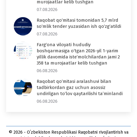
murojaatlar kelib tushgan
07.08.2026
Raqobat qo‘mitasi tomonidan 5,7 mlrd
so‘mlik tender yuzasidan ish qo‘zg‘atildi
07.08.2026
Farg‘ona viloyati hududiy
boshqarmasiga o‘tgan 2026-yil 1-yarim
yillik davomida iste’molchilardan jami 2
358 ta murojaatlar kelib tushgan
06.08.2026
Raqobat qo‘mitasi aralashuvi bilan
tadbirkordan gaz uchun asossiz
undirilgan to‘lov qaytarilishi ta’minlandi
06.08.2026
© 2026 - Oʻzbekiston Respublikasi Raqobatni rivojlantirish va