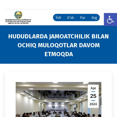
Open
Ўзб
Oʻzb
Рус
Eng
HUDUDLARDA JAMOATCHILIK BILAN
OCHIQ MULOQOTLAR DAVOM
ETMOQDA
You are here:
Apr
25
2024