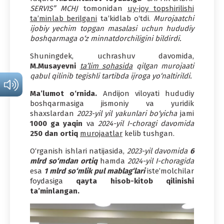
SERVIS” MCHJ
tomonidan
uy-joy topshirilishi
ta’minlab berilgani
ta’kidlab o‘tdi.
Murojaatchi
ijobiy yechim topgan masalasi uchun hududiy
boshqarmaga o‘z minnatdorchiligini bildirdi.
Shuningdek, uchrashuv davomida,
M.Musayevni
ta’lim sohasida
qilgan murojaati
qabul qilinib tegishli tartibda ijroga yo‘naltirildi.
Ma’lumot o‘rnida.
Andijon viloyati hududiy
boshqarmasiga jismoniy va yuridik
shaxslardan
2023-yil yil yakunlari bo‘yicha
jami
1000 ga yaqin
va
2024-yil I-choragi davomida
250 dan ortiq
murojaatlar
kelib tushgan.
O‘rganish ishlari natijasida,
2023-yil davomida
6
mlrd so‘mdan ortiq
hamda
2024-yil I-choragida
esa
1 mlrd so‘mlik pul mablag‘lari
iste’molchilar
foydasiga
qayta hisob-kitob qilinishi
ta’minlangan.