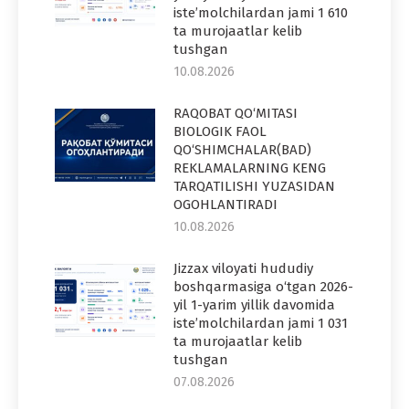
iste’molchilardan jami 1 610
ta murojaatlar kelib
tushgan
10.08.2026
RAQOBAT QO‘MITASI
BIOLOGIK FAOL
QO‘SHIMCHALAR(BAD)
REKLAMALARNING KENG
TARQATILISHI YUZASIDAN
OGOHLANTIRADI
10.08.2026
Jizzax viloyati hududiy
boshqarmasiga o‘tgan 2026-
yil 1-yarim yillik davomida
iste’molchilardan jami 1 031
ta murojaatlar kelib
tushgan
07.08.2026