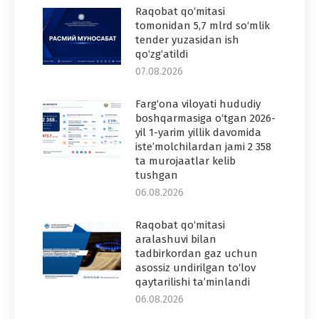
Raqobat qo‘mitasi
tomonidan 5,7 mlrd so‘mlik
tender yuzasidan ish
qo‘zg‘atildi
07.08.2026
Farg‘ona viloyati hududiy
boshqarmasiga o‘tgan 2026-
yil 1-yarim yillik davomida
iste’molchilardan jami 2 358
ta murojaatlar kelib
tushgan
06.08.2026
Raqobat qo‘mitasi
aralashuvi bilan
tadbirkordan gaz uchun
asossiz undirilgan to‘lov
qaytarilishi ta’minlandi
06.08.2026