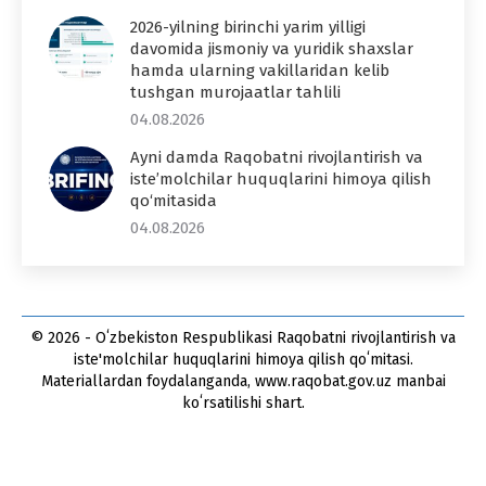
2026-yilning birinchi yarim yilligi
davomida jismoniy va yuridik shaxslar
hamda ularning vakillaridan kelib
tushgan murojaatlar tahlili
04.08.2026
Ayni damda Raqobatni rivojlantirish va
iste’molchilar huquqlarini himoya qilish
qo‘mitasida
04.08.2026
© 2026 - Oʻzbekiston Respublikasi Raqobatni rivojlantirish va
iste'molchilar huquqlarini himoya qilish qoʻmitasi.
Materiallardan foydalanganda, www.raqobat.gov.uz manbai
koʻrsatilishi shart.