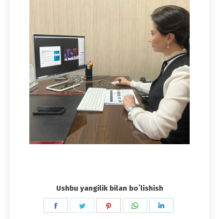
Ushbu yangilik bilan boʻlishish
Share
Share
Share
Share
Share