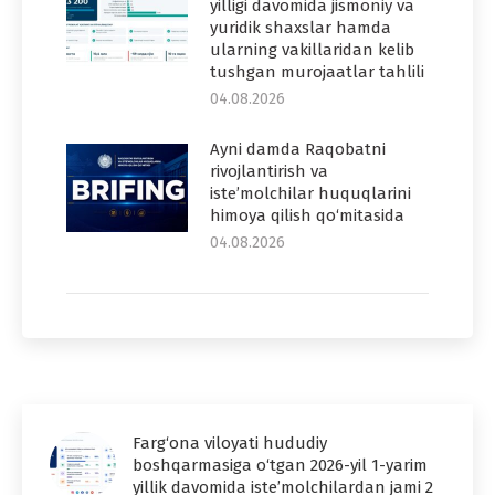
yilligi davomida jismoniy va
yuridik shaxslar hamda
ularning vakillaridan kelib
tushgan murojaatlar tahlili
04.08.2026
Ayni damda Raqobatni
rivojlantirish va
iste’molchilar huquqlarini
himoya qilish qo‘mitasida
04.08.2026
Farg‘ona viloyati hududiy
boshqarmasiga o‘tgan 2026-yil 1-yarim
yillik davomida iste’molchilardan jami 2