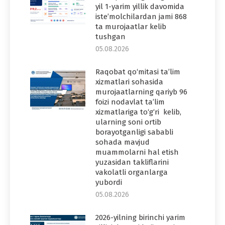
yil 1-yarim yillik davomida
iste’molchilardan jami 868
ta murojaatlar kelib
tushgan
05.08.2026
Raqobat qo‘mitasi ta’lim
xizmatlari sohasida
murojaatlarning qariyb 96
foizi nodavlat ta’lim
xizmatlariga to‘g‘ri kelib,
ularning soni ortib
borayotganligi sababli
sohada mavjud
muammolarni hal etish
yuzasidan takliflarini
vakolatli organlarga
yubordi
05.08.2026
2026-yilning birinchi yarim