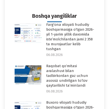
on
on
on
on
on
Facebook
Twitter
Pinterest
WhatsApp
LinkedIn
Boshqa yangiliklar
Farg‘ona viloyati hududiy
boshqarmasiga o‘tgan 2026-
yil 1-yarim yillik davomida
iste’molchilardan jami 2 358
ta murojaatlar kelib
tushgan
06.08.2026
Raqobat qo‘mitasi
aralashuvi bilan
tadbirkordan gaz uchun
asossiz undirilgan to‘lov
qaytarilishi ta’minlandi
06.08.2026
Buxoro viloyati hududiy
boshqarmasiga o‘tgan 2026-