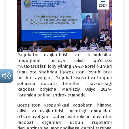
2024
Raqobatni rivojlantirish va iste’molchilar
huquqlarini himoya qilish qo‘mitasi
mutaxassislari joriy yilning 24-27-aprel kunlari
Olma-ota shahrida (Qozog‘iston Republikasi)
bo’lib o’tayotgan “Raqobat siyosati va huquqi
sohasida dolzarb trendlar” mavzusidagi
Raqobat bo‘yicha Markaziy Osiyo 2024-
Forumida online ishtirok etmoqda.
Qozog‘iston Respublikasi Raqobatni himoya
qilish va rivojlantirish agentligi tomonidan
o‘tkazilayotgan tadbir ishtirokchi davlatlar
raqobat organlari uchun raqobatni
rivojlantirish va monopoliyaga qarshi tartibga