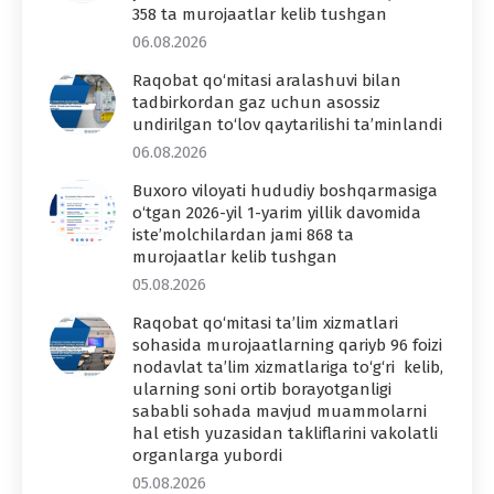
358 ta murojaatlar kelib tushgan
06.08.2026
Raqobat qo‘mitasi aralashuvi bilan
tadbirkordan gaz uchun asossiz
undirilgan to‘lov qaytarilishi ta’minlandi
06.08.2026
Buxoro viloyati hududiy boshqarmasiga
o‘tgan 2026-yil 1-yarim yillik davomida
iste’molchilardan jami 868 ta
murojaatlar kelib tushgan
05.08.2026
Raqobat qo‘mitasi ta’lim xizmatlari
sohasida murojaatlarning qariyb 96 foizi
nodavlat ta’lim xizmatlariga to‘g‘ri kelib,
ularning soni ortib borayotganligi
sababli sohada mavjud muammolarni
hal etish yuzasidan takliflarini vakolatli
organlarga yubordi
05.08.2026