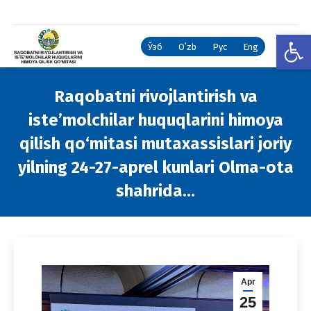
Open
Ўзб
Oʻzb
Рус
Eng
Raqobatni rivojlantirish va
iste’molchilar huquqlarini himoya
qilish qo‘mitasi mutaxassislari joriy
yilning 24-27-aprel kunlari Olma-ota
shahrida…
You are here:
Apr
25