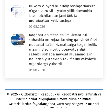
Buxoro viloyati hududiy boshqarmasiga
o‘tgan 2026-yil 1-yarim yillik davomida
iste’molchilardan jami 868 ta
murojaatlar kelib tushgan
05.08.2026
Raqobat qo‘mitasi ta’lim xizmatlari
sohasida murojaatlarning qariyb 96 foizi
nodavlat ta’lim xizmatlariga to‘g‘ri kelib,
ularning soni ortib borayotganligi
sababli sohada mavjud muammolarni
hal etish yuzasidan takliflarini vakolatli
organlarga yubordi
05.08.2026
© 2026 - Oʻzbekiston Respublikasi Raqobatni rivojlantirish va
iste'molchilar huquqlarini himoya qilish qoʻmitasi.
Materiallardan foydalanganda, www.raqobat.gov.uz manbai