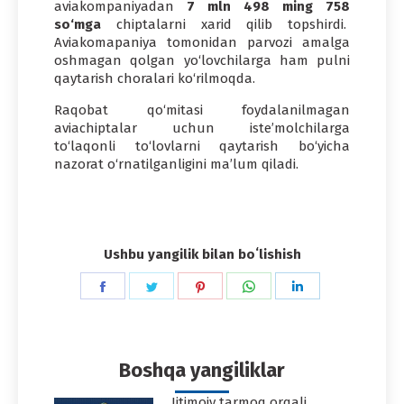
aviakompaniyadan
7 mln 498 ming 758
so‘mga
chiptalarni xarid qilib topshirdi.
Aviakomapaniya tomonidan parvozi amalga
oshmagan qolgan yo‘lovchilarga ham pulni
qaytarish choralari ko‘rilmoqda.
Raqobat qo‘mitasi foydalanilmagan
aviachiptalar uchun iste’molchilarga
to‘laqonli to‘lovlarni qaytarish bo‘yicha
nazorat o‘rnatilganligini ma’lum qiladi.
Ushbu yangilik bilan boʻlishish
Share
Share
Share
Share
Share
on
on
on
on
on
Facebook
Twitter
Pinterest
WhatsApp
LinkedIn
Boshqa yangiliklar
Ijtimoiy tarmoq orqali