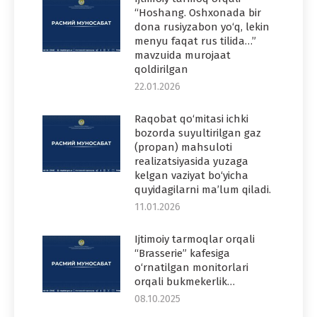
“Hoshang. Oshxonada bir
dona rusiyzabon yo‘q, lekin
menyu faqat rus tilida…”
mavzuida murojaat
qoldirilgan
22.01.2026
Raqobat qo‘mitasi ichki
bozorda suyultirilgan gaz
(propan) mahsuloti
realizatsiyasida yuzaga
kelgan vaziyat bo‘yicha
quyidagilarni ma’lum qiladi.
11.01.2026
Ijtimoiy tarmoqlar orqali
“Brasserie” kafesiga
o‘rnatilgan monitorlari
orqali bukmekerlik…
08.10.2025