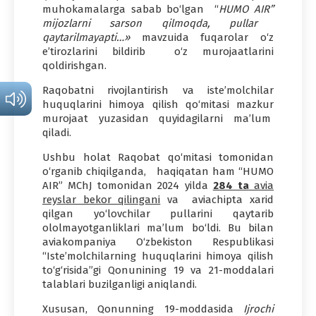
muhokamalarga sabab bo‘lgan “
HUMO AIR
”
mijozlarni sarson qilmoqda, pullar
qaytarilmayapti…»
mavzuida fuqarolar o‘z
e’tirozlarini bildirib o‘z murojaatlarini
qoldirishgan.
Raqobatni rivojlantirish va iste’molchilar
huquqlarini himoya qilish qo‘mitasi mazkur
murojaat yuzasidan quyidagilarni ma’lum
qiladi.
Ushbu holat Raqobat qo‘mitasi tomonidan
o‘rganib chiqilganda, haqiqatan ham “HUMO
AIR” MChJ tomonidan 2024 yilda
284 ta
avia
reyslar bekor qilingani
va aviachipta xarid
qilgan yo‘lovchilar pullarini qaytarib
ololmayotganliklari ma’lum bo‘ldi. Bu bilan
aviakompaniya O‘zbekiston Respublikasi
“Iste’molchilarning huquqlarini himoya qilish
to‘g‘risida”gi Qonunining 19 va 21-moddalari
talablari buzilganligi aniqlandi.
Xususan, Qonunning 19-moddasida
Ijrochi