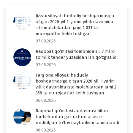
Jizzax viloyati hududiy boshqarmasiga
o‘tgan 2026-yil 1-yarim yillik davomida
iste’molchilardan jami 1 031 ta
murojaatlar kelib tushgan
07.08.2026
Raqobat qo‘mitasi tomonidan 5,7 mlrd
so‘mlik tender yuzasidan ish qo‘zg‘atildi
07.08.2026
Farg‘ona viloyati hududiy
boshqarmasiga o‘tgan 2026-yil 1-yarim
yillik davomida iste’molchilardan jami 2
358 ta murojaatlar kelib tushgan
06.08.2026
Raqobat qo‘mitasi aralashuvi bilan
tadbirkordan gaz uchun asossiz
undirilgan to‘lov qaytarilishi ta’minlandi
06.08.2026