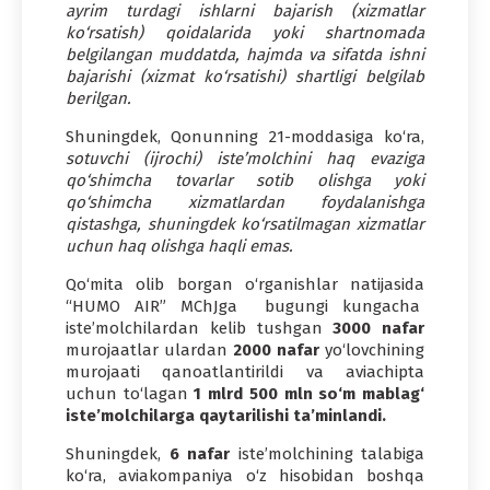
ayrim turdagi ishlarni bajarish (xizmatlar
ko‘rsatish) qoidalarida yoki shartnomada
belgilangan muddatda, hajmda va sifatda ishni
bajarishi (xizmat ko‘rsatishi) shartligi belgilab
berilgan.
Shuningdek, Qonunning 21-moddasiga ko‘ra,
sotuvchi (ijrochi) iste’molchini haq evaziga
qo‘shimcha tovarlar sotib olishga yoki
qo‘shimcha xizmatlardan foydalanishga
qistashga, shuningdek ko‘rsatilmagan xizmatlar
uchun haq olishga haqli emas.
Qo‘mita olib borgan o‘rganishlar natijasida
“HUMO AIR” MChJga bugungi kungacha
iste’molchilardan kelib tushgan
3000 nafar
murojaatlar ulardan
2000 nafar
yo‘lovchining
murojaati qanoatlantirildi va aviachipta
uchun to‘lagan
1 mlrd 500 mln so‘m mablag‘
iste’molchilarga qaytarilishi ta’minlandi.
Shuningdek,
6 nafar
iste’molchining talabiga
ko‘ra, aviakompaniya o‘z hisobidan boshqa