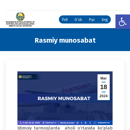
Open
Ўзб
Oʻzb
Рус
Eng
Rasmiy munosabat
You are here:
Mar
18
2024
Ijtimoiy tarmoqlarda aholi o‘rtasida ko‘plab