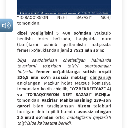
“TO‘RAQO‘RG‘ON NEFT BAZASI” MCHJ
tomonidan:
dizel yoqilg‘isini 5 400 so‘mdan
yetkazib
berilishi lozim bo‘lsada, haqiqatda narx
(tarif)larni oshirib qo‘llanilishi natijasida
fermer xo‘jaliklaridan
jami 2 752,1 mln so‘m;
birja savdolaridan chetlatilgan hajmlarda
tovarlarni to‘g‘ridan to‘g‘ri shartnomalar
bo‘yicha
fermer xo‘jaliklariga sotish orqali
826,5 mln so‘m asossiz mablag‘
olinganligi
aniqlangan.
Mazkur holat Maxsus komissiya
tomonidan ko‘rib chiqilib,
“O‘ZBEKNEFTGAZ” AJ
va “TO‘RAQO‘RG‘ON NEFT BAZASI” MCHJlar
tomonidan
Vazirlar Mahkamasining 239-son
qarori
bilan tasdiqlangan
Nizom
talablari
buzilgan deb topildi hamda
asossiz olingan
3,5 mlrd so‘mdan
ortiq
mablag‘larni qaytarish
to‘g‘risida
ko‘rsatma
berildi.