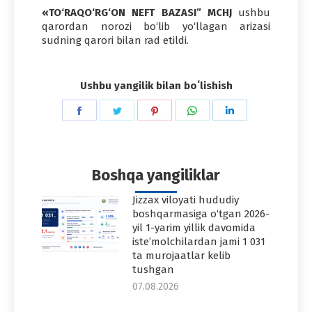
«TO‘RAQO‘RG‘ON NEFT BAZASI” MCHJ
ushbu
qarordan norozi bo‘lib yo‘llagan arizasi
sudning qarori bilan rad etildi.
Ushbu yangilik bilan boʻlishish
Share
Share
Share
Share
Share
on
on
on
on
on
Facebook
Twitter
Pinterest
WhatsApp
LinkedIn
Boshqa yangiliklar
Jizzax viloyati hududiy
boshqarmasiga o‘tgan 2026-
yil 1-yarim yillik davomida
iste’molchilardan jami 1 031
ta murojaatlar kelib
tushgan
07.08.2026