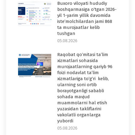
Buxoro viloyati hududiy
boshqarmasiga o‘tgan 2026-
yil 1-yarim yillik davomida
iste’molchilardan jami 868
ta murojaatlar kelib
tushgan
05.08.2026
Raqobat qo‘mitasi ta’lim
xizmatlari sohasida
murojaatlarning qariyb 96
foizi nodavlat ta’lim
xizmatlariga to‘g‘ri kelib,
ularning soni ortib
borayotganligi sababli
sohada mavjud
muammolarni hal etish
yuzasidan takliflarini
vakolatli organlarga
yubordi
05.08.2026