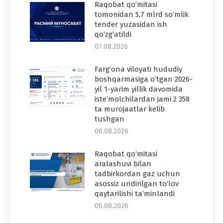
Raqobat qo‘mitasi
tomonidan 5,7 mlrd so‘mlik
tender yuzasidan ish
qo‘zg‘atildi
07.08.2026
Farg‘ona viloyati hududiy
boshqarmasiga o‘tgan 2026-
yil 1-yarim yillik davomida
iste’molchilardan jami 2 358
ta murojaatlar kelib
tushgan
06.08.2026
Raqobat qo‘mitasi
aralashuvi bilan
tadbirkordan gaz uchun
asossiz undirilgan to‘lov
qaytarilishi ta’minlandi
06.08.2026