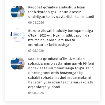
Raqobat qo‘mitasi aralashuvi bilan
tadbirkordan gaz uchun asossiz
undirilgan to‘lov qaytarilishi ta’minlandi
06.08.2026
Buxoro viloyati hududiy boshqarmasiga
o‘tgan 2026-yil 1-yarim yillik davomida
iste’molchilardan jami 868 ta
murojaatlar kelib tushgan
05.08.2026
Raqobat qo‘mitasi ta’lim xizmatlari
sohasida murojaatlarning qariyb 96 foizi
nodavlat ta’lim xizmatlariga to‘g‘ri kelib,
ularning soni ortib borayotganligi
sababli sohada mavjud muammolarni
hal etish yuzasidan takliflarini vakolatli
organlarga yubordi
05.08.2026