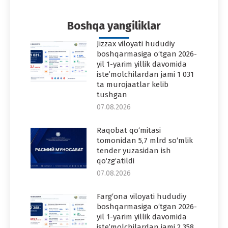
Facebook
Twitter
Pinterest
WhatsApp
LinkedIn
Boshqa yangiliklar
Jizzax viloyati hududiy
boshqarmasiga o‘tgan 2026-
yil 1-yarim yillik davomida
iste’molchilardan jami 1 031
ta murojaatlar kelib
tushgan
07.08.2026
Raqobat qo‘mitasi
tomonidan 5,7 mlrd so‘mlik
tender yuzasidan ish
qo‘zg‘atildi
07.08.2026
Farg‘ona viloyati hududiy
boshqarmasiga o‘tgan 2026-
yil 1-yarim yillik davomida
iste’molchilardan jami 2 358