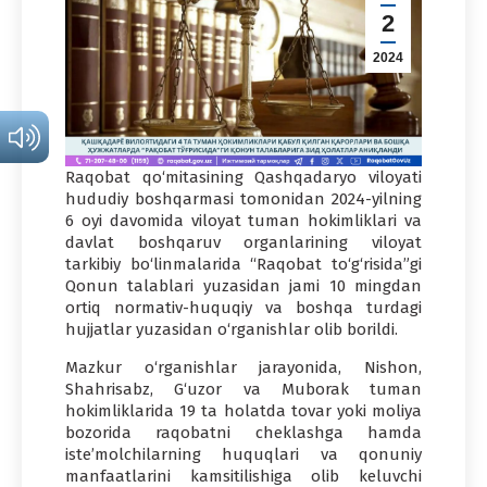
2
2024
Raqobat qo‘mitasining Qashqadaryo viloyati
hududiy boshqarmasi tomonidan 2024-yilning
6 oyi davomida viloyat tuman hokimliklari va
davlat boshqaruv organlarining viloyat
tarkibiy bo‘linmalarida “Raqobat to‘g‘risida”gi
Qonun talablari yuzasidan jami 10 mingdan
ortiq normativ-huquqiy va boshqa turdagi
hujjatlar yuzasidan o‘rganishlar olib borildi.
Mazkur o‘rganishlar jarayonida, Nishon,
Shahrisabz, G‘uzor va Muborak tuman
hokimliklarida 19 ta holatda tovar yoki moliya
bozorida raqobatni cheklashga hamda
iste’molchilarning huquqlari va qonuniy
manfaatlarini kamsitilishiga olib keluvchi