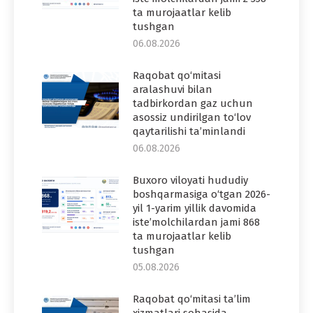
ta murojaatlar kelib
tushgan
06.08.2026
Raqobat qo‘mitasi
aralashuvi bilan
tadbirkordan gaz uchun
asossiz undirilgan to‘lov
qaytarilishi ta’minlandi
06.08.2026
Buxoro viloyati hududiy
boshqarmasiga o‘tgan 2026-
yil 1-yarim yillik davomida
iste’molchilardan jami 868
ta murojaatlar kelib
tushgan
05.08.2026
Raqobat qo‘mitasi ta’lim
xizmatlari sohasida