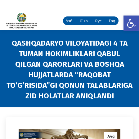
Open
Ўзб
Oʻzb
Рус
Eng
QASHQADARYO VILOYATIDAGI 4 TA
TUMAN HOKIMLIKLARI QABUL
QILGAN QARORLARI VA BOSHQA
HUJJATLARDA “RAQOBAT
TO‘G‘RISIDA”GI QONUN TALABLARIGA
ZID HOLATLAR ANIQLANDI
You are here:
Avg