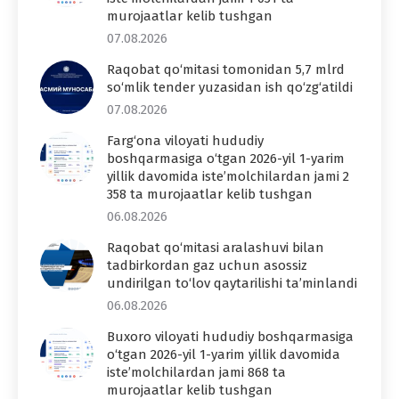
murojaatlar kelib tushgan
07.08.2026
Raqobat qo‘mitasi tomonidan 5,7 mlrd
so‘mlik tender yuzasidan ish qo‘zg‘atildi
07.08.2026
Farg‘ona viloyati hududiy
boshqarmasiga o‘tgan 2026-yil 1-yarim
yillik davomida iste’molchilardan jami 2
358 ta murojaatlar kelib tushgan
06.08.2026
Raqobat qo‘mitasi aralashuvi bilan
tadbirkordan gaz uchun asossiz
undirilgan to‘lov qaytarilishi ta’minlandi
06.08.2026
Buxoro viloyati hududiy boshqarmasiga
o‘tgan 2026-yil 1-yarim yillik davomida
iste’molchilardan jami 868 ta
murojaatlar kelib tushgan