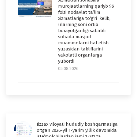
murojaatlarning qariyb 96
foizi nodavlat ta’lim
xizmatlariga to‘g‘ri kelib,
ularning soni ortib
borayotganligi sababli
sohada mavjud
muammolarni hal etish
yuzasidan takliflarini
vakolatli organlarga
yubordi
05.08.2026
Jizzax viloyati hududiy boshqarmasiga
o‘tgan 2026-yil 1-yarim yillik davomida
iste’molchilardan jami 1 031 ta