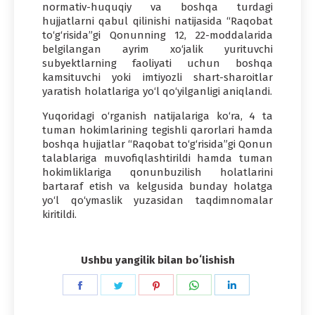
normativ-huquqiy va boshqa turdagi
hujjatlarni qabul qilinishi natijasida “Raqobat
to‘g‘risida”gi Qonunning 12, 22-moddalarida
belgilangan ayrim xo‘jalik yurituvchi
subyektlarning faoliyati uchun boshqa
kamsituvchi yoki imtiyozli shart-sharoitlar
yaratish holatlariga yo‘l qo‘yilganligi aniqlandi.
Yuqoridagi o‘rganish natijalariga ko‘ra, 4 ta
tuman hokimlarining tegishli qarorlari hamda
boshqa hujjatlar “Raqobat to‘g‘risida”gi Qonun
talablariga muvofiqlashtirildi hamda tuman
hokimliklariga qonunbuzilish holatlarini
bartaraf etish va kelgusida bunday holatga
yo‘l qo‘ymaslik yuzasidan taqdimnomalar
kiritildi.
Ushbu yangilik bilan boʻlishish
Share
Share
Share
Share
Share
on
on
on
on
on