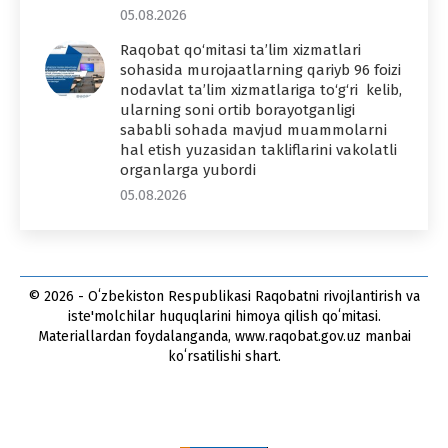
05.08.2026
Raqobat qo‘mitasi ta’lim xizmatlari
sohasida murojaatlarning qariyb 96 foizi
nodavlat ta’lim xizmatlariga to‘g‘ri kelib,
ularning soni ortib borayotganligi
sababli sohada mavjud muammolarni
hal etish yuzasidan takliflarini vakolatli
organlarga yubordi
05.08.2026
© 2026 - Oʻzbekiston Respublikasi Raqobatni rivojlantirish va
iste'molchilar huquqlarini himoya qilish qoʻmitasi.
Materiallardan foydalanganda, www.raqobat.gov.uz manbai
koʻrsatilishi shart.