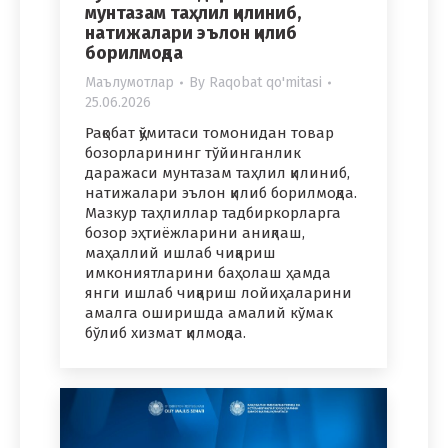
мунтазам таҳлил қилиниб,
натижалари эълон қилиб
борилмоқда
Маълумотлар
By
Raqobat qo'mitasi
25.06.2026
Рақобат қўмитаси томонидан товар
бозорларининг тўйинганлик
даражаси мунтазам таҳлил қилиниб,
натижалари эълон қилиб борилмоқда.
Мазкур таҳлиллар тадбиркорларга
бозор эҳтиёжларини аниқлаш,
маҳаллий ишлаб чиқариш
имкониятларини баҳолаш ҳамда
янги ишлаб чиқариш лойиҳаларини
амалга оширишда амалий кўмак
бўлиб хизмат қилмоқда.