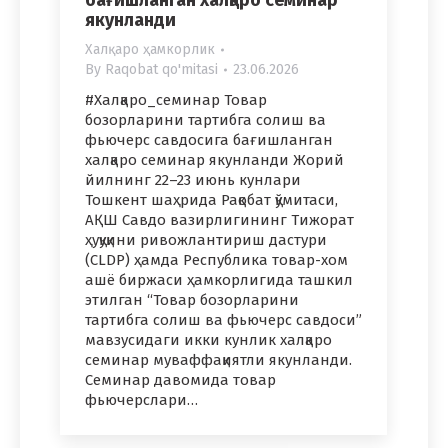
якунланди
Халқаро ҳамкорлик
By
Raqobat qo'mitasi
23.06.2026
#Халқаро_семинар Товар
бозорларини тартибга солиш ва
фьючерс савдосига бағишланган
халқаро семинар якунланди Жорий
йилнинг 22–23 июнь кунлари
Тошкент шаҳрида Рақобат қўмитаси,
АҚШ Савдо вазирлигининг Тижорат
ҳуқуқини ривожлантириш дастури
(CLDP) ҳамда Республика товар-хом
ашё биржаси ҳамкорлигида ташкил
этилган “Товар бозорларини
тартибга солиш ва фьючерс савдоси”
мавзусидаги икки кунлик халқаро
семинар муваффақиятли якунланди.
Семинар давомида товар
фьючерслари…