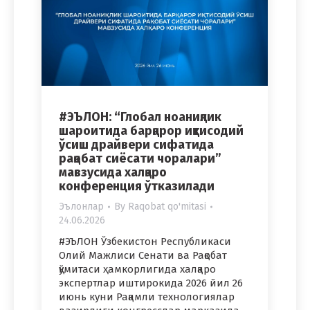
#ЭЪЛОН: “Глобал ноаниқлик
шароитида барқарор иқтисодий
ўсиш драйвери сифатида
рақобат сиёсати чоралари”
мавзусида халқаро
конференция ўтказилади
Эълонлар
By
Raqobat qo'mitasi
24.06.2026
#ЭЪЛОН Ўзбекистон Республикаси
Олий Мажлиси Сенати ва Рақобат
қўмитаси ҳамкорлигида халқаро
экспертлар иштирокида 2026 йил 26
июнь куни Рақамли технологиялар