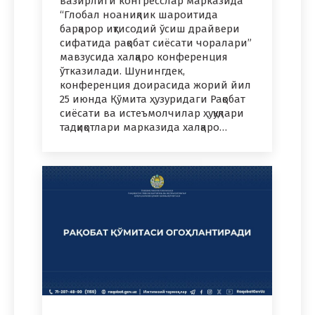
вазирлиги конгресслар марказида
“Глобал ноаниқлик шароитида
барқарор иқтисодий ўсиш драйвери
сифатида рақобат сиёсати чоралари”
мавзусида халқаро конференция
ўтказилади. Шунингдек,
конференция доирасида жорий йил
25 июнда Қўмита ҳузуридаги Рақобат
сиёсати ва истеъмолчилар ҳуқуқлари
тадқиқотлари марказида халқаро…