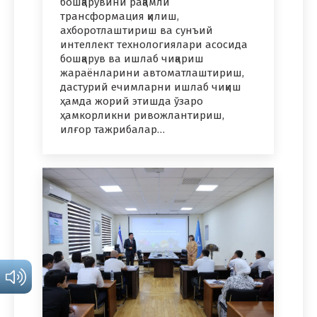
бошқарувини рақамли
трансформация қилиш,
ахборотлаштириш ва сунъий
интеллект технологиялари асосида
бошқарув ва ишлаб чиқариш
жараёнларини автоматлаштириш,
дастурий ечимларни ишлаб чиқиш
ҳамда жорий этишда ўзаро
ҳамкорликни ривожлантириш,
илғор тажрибалар…