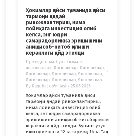
Ҳокимлар қайси туманида қайси
тармоқни қандай
ривожлантириш, нима
лойиҳага инвестиция олиб
келса, энг юқори
самарадорликка эришишини
аниқ ҳисоб-китоб қилиши
кераклиги қайд этилди
Президент матбуот хизмати
янгиликлари
,
Янгиликлар
,
Янгиликлар
,
Янгиликлар
,
Янгиликлар
,
Янгиликлар
,
Янгиликлар
,
Янгиликлар
,
Янгиликлар
By
Raqobat qo'mitasi
25.06.2026
Ҳокимлар қайси туманида қайси
тармоқни қандай ривожлантириш,
нима лойиҳага инвестиция олиб
келса, энг юқори самарадорликка
эришишини аниқ ҳисоб-китоб қилиши
кераклиги қайд этилди. Бунинг учун
иқтисодиётдаги 12 та тармоққа 14 та “ақл