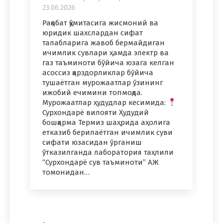
23.06.2026
Рақобат қўмитасига жисмоний ва
юридик шахслардан сифат
талабларига жавоб бермайдиган
ичимлик сувлари ҳамда электр ва
газ таъминоти бўйича юзага келган
асоссиз қарздорликлар бўйича
тушаётган мурожаатлар ўзининг
ижобий ечимини топмоқда.
Мурожаатлар ҳудудлар кесимида:
Сурхондарё вилояти Ҳудудий
бошқарма Термиз шаҳрида аҳолига
етказиб берилаётган ичимлик суви
сифати юзасидан ўрганиш
ўтказилганда лаборатория таҳлили
“Сурхондарё сув таъминоти” АЖ
томонидан…