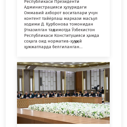
Республикаси Президенти
Администрацияси ҳузуридаги
Оммавий ахборот воситалари учун
контент тайёрлаш маркази масъул
ходими Д. Қурбонова томонидан
ўтказилган тақдимотда Ўзбекистон
Республикаси Конституцияси ҳамда
соҳага оид норматив-ҳуқуқий
ҳужжатларда белгиланган…