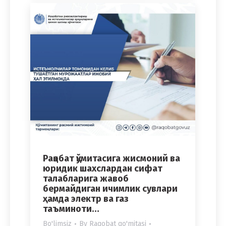
Рақобат қўмитасига жисмоний ва
юридик шахслардан сифат
талабларига жавоб
бермайдиган ичимлик сувлари
ҳамда электр ва газ
таъминоти…
Bo'limsiz
By
Raqobat qo'mitasi