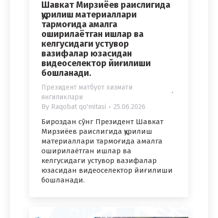
Шавкат Мирзиёев раислигида
қурилиш материаллари
тармоғида амалга
оширилаётган ишлар ва
келгусидаги устувор
вазифалар юзасидан
видеоселектор йиғилиши
бошланади.
Президент матбуот хизмати
янгиликлари
By
Raqobat qo'mitasi
25.06.2026
Бироздан сўнг Президент Шавкат
Мирзиёев раислигида қурилиш
материаллари тармоғида амалга
оширилаётган ишлар ва
келгусидаги устувор вазифалар
юзасидан видеоселектор йиғилиши
бошланади.