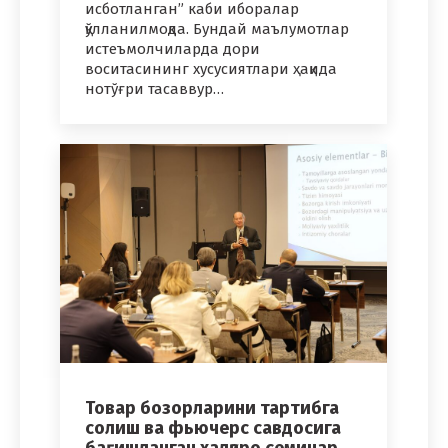
исботланган” каби иборалар
қўлланилмоқда. Бундай маълумотлар
истеъмолчиларда дори
воситасининг хусусиятлари ҳақида
нотўғри тасаввур…
Товар бозорларини тартибга
солиш ва фьючерс савдосига
бағишланган халқаро семинар