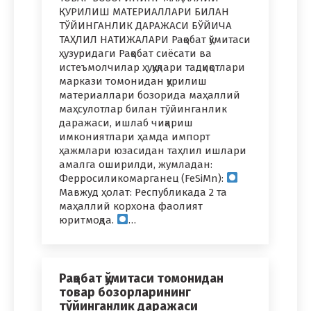
ҚУРИЛИШ МАТЕРИАЛЛАРИ БИЛАН
ТЎЙИНГАНЛИК ДАРАЖАСИ БЎЙИЧА
ТАҲЛИЛ НАТИЖАЛАРИ Рақобат қўмитаси
ҳузуридаги Рақобат сиёсати ва
истеъмолчилар ҳуқуқлари тадқиқотлари
маркази томонидан қурилиш
материаллари бозорида маҳаллий
маҳсулотлар билан тўйинганлик
даражаси, ишлаб чиқариш
имкониятлари ҳамда импорт
ҳажмлари юзасидан таҳлил ишлари
амалга оширилди, жумладан:
Ферросиликомарганец (FeSiMn):
Мавжуд ҳолат: Республикада 2 та
маҳаллий корхона фаолият
юритмоқда.
…
Рақобат қўмитаси томонидан
товар бозорларининг
тўйинганлик даражаси