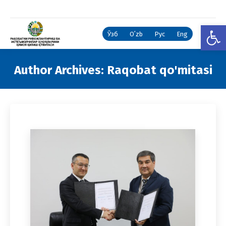
Open
Ўзб
Oʻzb
Рус
Eng
Author Archives:
Raqobat qo'mitasi
You are here: