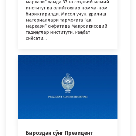
маркази” ҳамда 37 та соҳавий илмий
институт ва олийгоҳлар номма-ном
бириктирилди. Мисол учун, қурилиш
материаллари тармоғига “ақл
маркази” сифатида Макроиқтисодий
тадқиқотлар институти, Рақобат
сиёсати…
Бироздан сўнг Президент