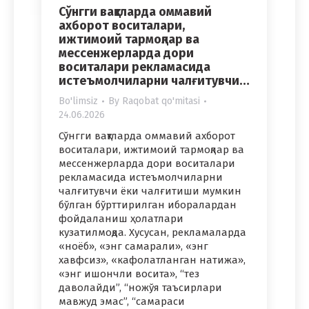
Сўнгги вақтларда оммавий
ахборот воситалари,
ижтимоий тармоқлар ва
мессенжерларда дори
воситалари рекламасида
истеъмолчиларни чалғитувчи…
Bo'limsiz
By
Raqobat qo'mitasi
24.06.2026
Сўнгги вақтларда оммавий ахборот
воситалари, ижтимоий тармоқлар ва
мессенжерларда дори воситалари
рекламасида истеъмолчиларни
чалғитувчи ёки чалғитиши мумкин
бўлган бўрттирилган иборалардан
фойдаланиш ҳолатлари
кузатилмоқда. Хусусан, рекламаларда
«ноёб», «энг самарали», «энг
хавфсиз», «кафолатланган натижа»,
«энг ишончли восита», “тез
даволайди”, “ножўя таъсирлари
мавжуд эмас”, “самараси