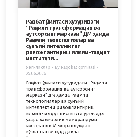
Рақобат қўмитаси ҳузуридаги
“Рақамли трансформация ва
аутсорсинг маркази” ДМ ҳамда
Рақамли технологиялар ва
сунъий интеллектни
ривожлантириш илмий-тадқиқот
институти…
Янгиликлар
By
Raqobat qo'mitasi
25.06.2026
Рақобат қўмитаси ҳузуридаги “Рақамли
трансформация ва аутсорсинг
маркази” ДМ ҳамда Рақамли
технологиялар ва сунъий
интеллектни ривожлантириш
илмий-тадқиқот институти ўртасида
ўзаро ҳамкорлик меморандуми
имзоланди Меморандумдан
кўзланган мақсад давлат