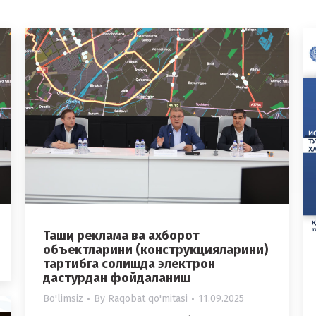
Ташқи реклама ва ахборот
объектларини (конструкцияларини)
тартибга солишда электрон
дастурдан фойдаланиш
Bo'limsiz
By
Raqobat qo'mitasi
11.09.2025