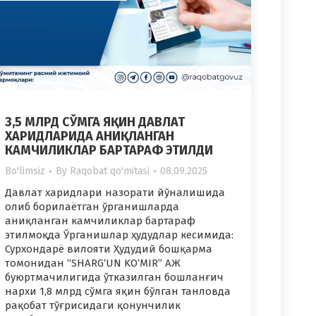
3,5 МЛРД СЎМГА ЯҚИН ДАВЛАТ
ХАРИДЛАРИДА АНИҚЛАНГАН
КАМЧИЛИКЛАР БАРТАРАФ ЭТИЛДИ
Bo'limsiz
By
Raqobat qo'mitasi
08.09.2025
Давлат харидлари назорати йўналишида
олиб борилаётган ўрганишларда
аниқланган камчиликлар бартараф
этилмоқда Ўрганишлар ҳудудлар кесимида:
Сурхондарё вилояти Ҳудудий бошқарма
томонидан “SHARG‘UN KO‘MIR” АЖ
буюртмачилигида ўтказилган бошланғич
нархи 1,8 млрд сўмга яқин бўлган танловда
рақобат тўғрисидаги қонунчилик