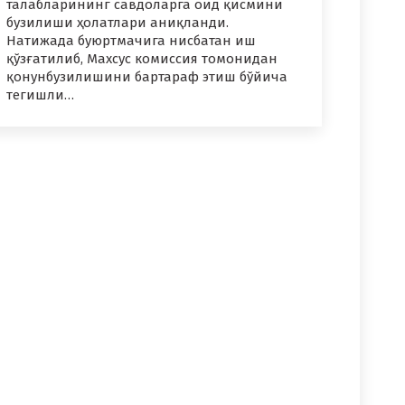
талабларининг савдоларга оид қисмини
бузилиши ҳолатлари аниқланди.
Натижада буюртмачига нисбатан иш
қўзғатилиб, Махсус комиссия томонидан
қонунбузилишини бартараф этиш бўйича
тегишли…