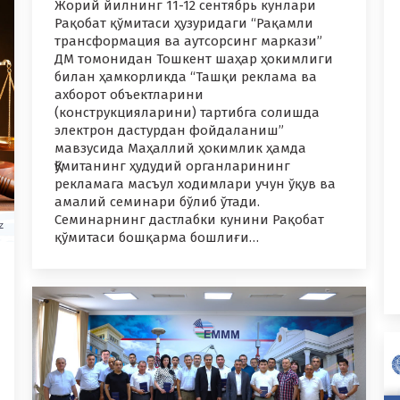
Жорий йилнинг 11-12 сентябрь кунлари
Рақобат қўмитаси ҳузуридаги “Рақамли
трансформация ва аутсорсинг маркази”
ДМ томонидан Тошкент шаҳар ҳокимлиги
билан ҳамкорликда “Ташқи реклама ва
ахборот объектларини
(конструкцияларини) тартибга солишда
электрон дастурдан фойдаланиш”
мавзусида Маҳаллий ҳокимлик ҳамда
Қўмитанинг ҳудудий органларининг
рекламага масъул ходимлари учун ўқув ва
амалий семинари бўлиб ўтади.
Семинарнинг дастлабки кунини Рақобат
қўмитаси бошқарма бошлиғи…