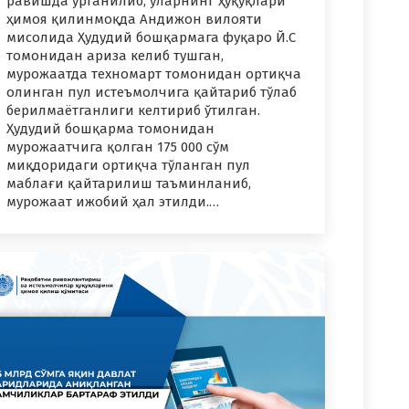
равишда ўрганилиб, уларнинг ҳуқуқлари
ҳимоя қилинмоқда Андижон вилояти
мисолида Ҳудудий бошқармага фуқаро Й.С
томонидан ариза келиб тушган,
мурожаатда техномарт томонидан ортиқча
олинган пул истеъмолчига қайтариб тўлаб
берилмаётганлиги келтириб ўтилган.
Ҳудудий бошқарма томонидан
мурожаатчига қолган 175 000 сўм
миқдоридаги ортиқча тўланган пул
маблағи қайтарилиш таъминланиб,
мурожаат ижобий ҳал этилди.…