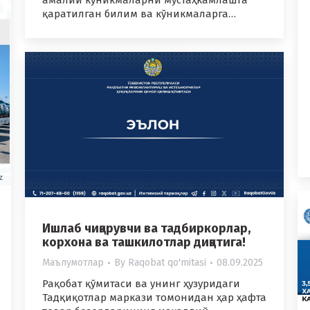
амалий кўникмаларни мустаҳкамлашга
қаратилган билим ва кўникмаларга…
Ишлаб чиқарувчи ва тадбиркорлар,
корхона ва ташкилотлар диққатига!
Маълумотлар
By
Raqobat qo'mitasi
08.09.2025
Рақобат қўмитаси ва унинг ҳузуридаги
Тадқиқотлар маркази томонидан ҳар ҳафта