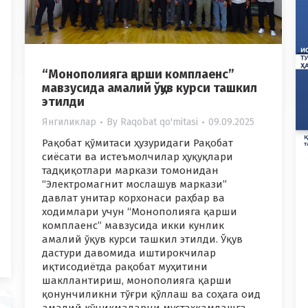
“Монополияга қарши комплаенс”
мавзусида амалий ўқув курси ташкил
этилди
Янгиликлар
By
Raqobat qo'mitasi
09.09.2025
Рақобат қўмитаси ҳузуридаги Рақобат
сиёсати ва истеъмолчилар ҳуқуқлари
тадқиқотлари маркази томонидан
“Электромагнит мослашув маркази”
давлат унитар корхонаси раҳбар ва
ходимлари учун “Монополияга қарши
комплаенс” мавзусида икки кунлик
амалий ўқув курси ташкил этилди. Ўқув
дастури давомида иштирокчилар
иқтисодиётда рақобат муҳитини
шакллантириш, монополияга қарши
қонунчиликни тўғри қўллаш ва соҳага оид