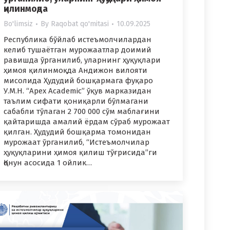
қилинмоқда
Bo'limsiz
By
Raqobat qo'mitasi
10.09.2025
Республика бўйлаб истеъмолчилардан
келиб тушаётган мурожаатлар доимий
равишда ўрганилиб, уларнинг ҳуқуқлари
ҳимоя қилинмоқда Андижон вилояти
мисолида Ҳудудий бошқармага фуқаро
У.М.Н. “Apex Academic” ўқув марказидан
таълим сифати қониқарли бўлмагани
сабабли тўлаган 2 700 000 сўм маблағини
қайтаришда амалий ёрдам сўраб мурожаат
қилган. Ҳудудий бошқарма томонидан
мурожаат ўрганилиб, “Истеъмолчилар
ҳуқуқларини ҳимоя қилиш тўғрисида”ги
Қонун асосида 1 ойлик…