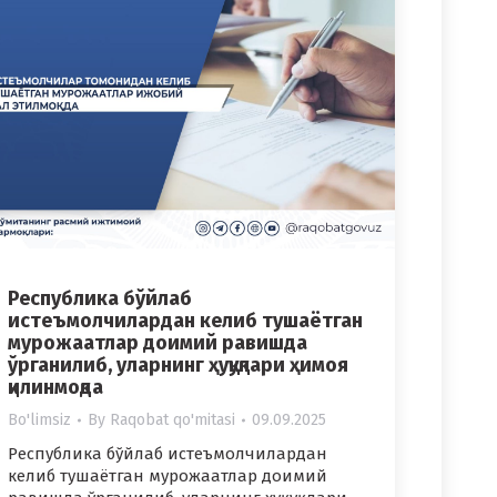
Республика бўйлаб
истеъмолчилардан келиб тушаётган
мурожаатлар доимий равишда
ўрганилиб, уларнинг ҳуқуқлари ҳимоя
қилинмоқда
Bo'limsiz
By
Raqobat qo'mitasi
09.09.2025
Республика бўйлаб истеъмолчилардан
келиб тушаётган мурожаатлар доимий