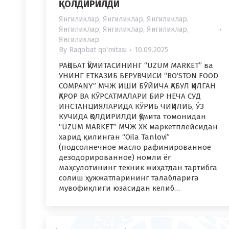
ҚОЛДИРИЛДИ
Янгиликлар
,
Янгиликлар
,
Янгиликлар
,
Янгиликлар
,
Янгиликлар
,
Янгиликлар
,
Янгиликлар
By
Raqobat qo'mitasi
10.09.2025
РАҚОБАТ ҚЎМИТАСИНИНГ “UZUM MARKET” ва
УНИНГ ЕТКАЗИБ БЕРУВЧИСИ “BO‘STON FOOD
COMPANY” МЧЖ ИШИ БЎЙИЧА ҚАБУЛ ҚИЛГАН
ҚАРОР ВА КЎРСАТМАЛАРИ БИР НЕЧА СУД
ИНСТАНЦИЯЛАРИДА КЎРИБ ЧИҚИЛИБ, ЎЗ
КУЧИДА ҚОЛДИРИЛДИ Қўмита томонидан
“UZUM MARKET” МЧЖ ХК маркетплейсидан
харид қилинган “Oila Tanlovi”
(подсолнечное масло рафинированное
дезодорированное) номли ёғ
маҳсулотининг техник жиҳатдан тартибга
солиш ҳужжатларининг талабларига
мувофиқлиги юзасидан келиб…