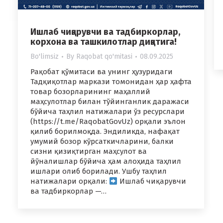
Ишлаб чиқарувчи ва тадбиркорлар,
корхона ва ташкилотлар диққатига!
Bo'limsiz
By
Raqobat qo'mitasi
08.09.2025
Рақобат қўмитаси ва унинг ҳузуридаги
Тадқиқотлар маркази томонидан ҳар ҳафта
товар бозорларининг маҳаллий
маҳсулотлар билан тўйинганлик даражаси
бўйича таҳлил натижалари ўз ресурслари
(https://t.me/RaqobatGovUz) орқали эълон
қилиб борилмоқда. Эндиликда, нафақат
умумий бозор кўрсаткичларини, балки
сизни қизиқтирган маҳсулот ва
йўналишлар бўйича ҳам алоҳида таҳлил
ишлари олиб борилади. Ушбу таҳлил
натижалари орқали:
Ишлаб чиқарувчи
ва тадбиркорлар —…