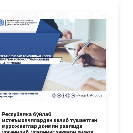
Республика бўйлаб
истеъмолчилардан келиб тушаётган
мурожаатлар доимий равишда
ўрганилиб, уларнинг ҳуқуқлари ҳимоя