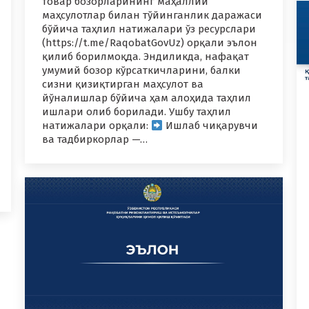
товар бозорларининг маҳаллий
маҳсулотлар билан тўйинганлик даражаси
бўйича таҳлил натижалари ўз ресурслари
(https://t.me/RaqobatGovUz) орқали эълон
қилиб борилмоқда. Эндиликда, нафақат
умумий бозор кўрсаткичларини, балки
сизни қизиқтирган маҳсулот ва
йўналишлар бўйича ҳам алоҳида таҳлил
ишлари олиб борилади. Ушбу таҳлил
натижалари орқали:
Ишлаб чиқарувчи
ва тадбиркорлар —…