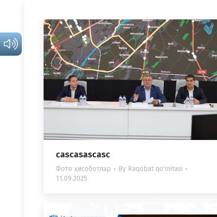
cascasascasc
Фото ҳисоботлар
By
Raqobat qo'mitasi
11.09.2025