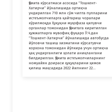
Қўмита кўрсатмаси асосида “Тошкент-
Хатирчи” йўналишида ортиқча
ундирилган 710 млн сўм чипта пулларини
истеъмолчиларга қайтариш чоралари
кўрилмоқда Ҳуқуқни муҳофаза қилувчи
органлар томонидан Қўмитага киритилган
ҳужжатларга мувофиқ фуқаро Ў.Ч.дан
“Тошкент-Хатирчи” йўналишида автобусда
йўловчи ташиш хизматини кўрсатувчи
корхона томонидан йўлкира учун ортиқча
ҳақ ундирганлиги ҳолати аниқлангани
билдирилган. Қўмита истеъмолчиларнинг
номуайян доираси ҳуқуқларини ҳимоя
қилиш мақсадида 2022 йилнинг 22…