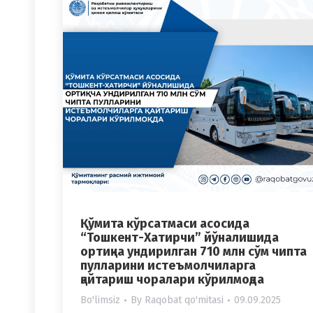
Қўмита кўрсатмаси асосида
“Тошкент-Хатирчи” йўналишида
ортиқча ундирилган 710 млн сўм чипта
пулларини истеъмолчиларга
қайтариш чоралари кўрилмоқда
Bo'limsiz
By
Raqobat qo'mitasi
09.09.2025